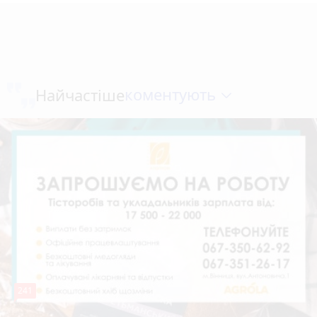
коментують
Найчастіше
241