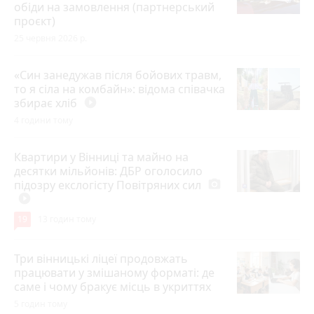
обіди на замовлення (партнерський
проєкт)
25 червня 2026 р.
«Син занедужав після бойових травм,
то я сіла на комбайн»: відома співачка
збирає хліб
play_circle_filled
4 години тому
Квартири у Вінниці та майно на
десятки мільйонів: ДБР оголосило
підозру екслогісту Повітряних сил
photo_camera
play_circle_filled
19
13 годин тому
Три вінницькі ліцеї продовжать
працювати у змішаному форматі: де
саме і чому бракує місць в укриттях
5 годин тому