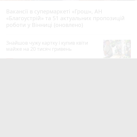
Вакансії в супермаркеті «Грош», АН
4 серпня 2026 р.
«Благоустрій» та 51 актуальних пропозицій
роботи у Вінниці (оновлено)
Знайшов чужу картку і купив квіти
майже на 20 тисяч гривень
19
4 серпня 2026 р.
Квартири у Вінниці та майно на
десятки мільйонів: ДБР оголосило
підозру екслогісту Повітряних сил
photo_camera
play_circle_filled
19
13 годин тому
Майже 15 мільйонів на «плаваючі»
люки у Вінниці: хто отримав підряд і
чому місто відмовляється від старих