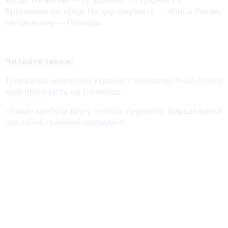
місце. В її активі — 12 золотих, 15 срібних і 9
бронзових нагород. На другому місці — збірна Литви,
на третьому — Польща.
Читайте також:
Триразова чемпіонка України з тхеквондо Анна Рожок
мріє про участь на Олімпіаді
«Нива» здобула другу поспіль перемогу. Вирішальний
гол забив граючий президент