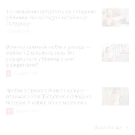
177 мільйонів витратять на ветеранів
у Вінниці. На що підуть ці гроші до
2029 року?
11 годин тому
Вступна кампанія побила рекорд —
майже 1,2 мільйона заяв. Які
університети у Вінниці стали
фаворитами?
7
Вчора о 17:36
Зробила гінекологічну операцію —
отримала опік ІІІ ступеня і келоїд на
пів руки. У клініці тепер мовчанка
10
Вчора о 18:55
keyboard_arrow_right
Дивитись ще