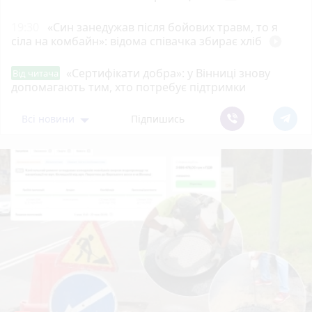
19:30
«Син занедужав після бойових травм, то я
сіла на комбайн»: відома співачка збирає хліб
play_circle_filled
«Сертифікати добра»: у Вінниці знову
Від читача
допомагають тим, хто потребує підтримки
Всі новини
Підпишись