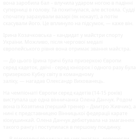
вона заробила бал – влучила ударом ногою в падінні
суперниці в голову. Та похитнулася, але встояла. Судді
спочатку зарахували вазарі (як нокаут), а потім
скасували його. Це вплинуло на підсумок, — каже він.
Ірина Козачковська – кандидат у майстри спорту
України. Можливо, після чергової медалі
європейського рівня вона отримає звання майстра.
— До цього Ірина тричі була призеркою Європи
серед кадеток, двічі - серед юніорок і одного разу була
призеркою Кубку світу в командному
заліку, — нагадав Олександр Вихованець.
На чемпіонаті Європи серед кадетів (14-15 років)
виступала ще одна вінничанка Олена Данчук. Родом
вона із Козятина (перший тренер – Дмитро Живчик), а
нині є представницею Вінницької федерації карате
кіокушинкай. Олена Данчук дебютувала на змаганнях
такого рангу і поступилася в першому поєдинку.
— В підготовці вінничан до цих змагань допомогли