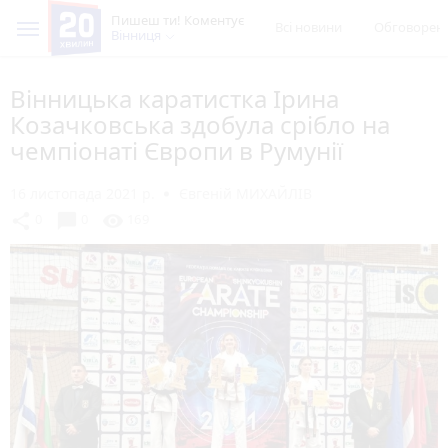
Пишеш ти! Коментує
Всі новини
Обговорен
Вінниця
Вінницька каратистка Ірина
Козачковська здобула срібло на
чемпіонаті Європи в Румунії
16 листопада 2021 р.
Євгеній МИХАЙЛІВ
chat_bubble
share
visibility
0
0
169