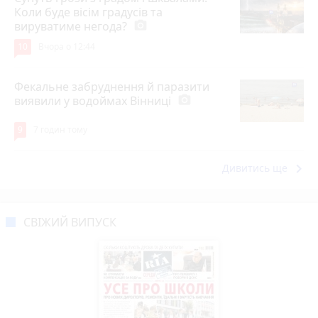
Коли буде вісім градусів та
вируватиме негода?
photo_camera
10
Вчора о 12:44
Фекальне забруднення й паразити
виявили у водоймах Вінниці
photo_camera
9
7 годин тому
keyboard_arrow_right
Дивитись ще
СВІЖИЙ ВИПУСК