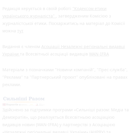
Редакція керується в своїй роботі
"Кодексом етики
українського журналіста"
, затвердженим Комісією з
журналістської етики. Поскаржитись на матеріал до Комісії
можна
тут
Видання є членом
Асоціації Незалежні регіональні видавці
України
та Всесвітньої асоціації видавців
WAN-IFRA
Матеріали з позначками "Новини компаній", "Прес-служба",
"Реклама" та "Партнерський проєкт" опубліковані на правах
реклами.
Здійснено за підтримки програми «Сильніші разом: Медіа та
Демократія», що реалізується Всесвітньою асоціацією
видавців новин (WAN-IFRA) у партнерстві з Асоціацією
«Незалежні регіональні видавці України» (АНРВУ) та