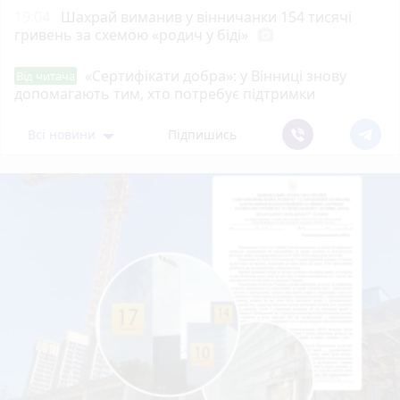
19:04
Шахрай виманив у вінничанки 154 тисячі
гривень за схемою «родич у біді»
photo_camera
«Сертифікати добра»: у Вінниці знову
Від читача
допомагають тим, хто потребує підтримки
Всі новини
Підпишись