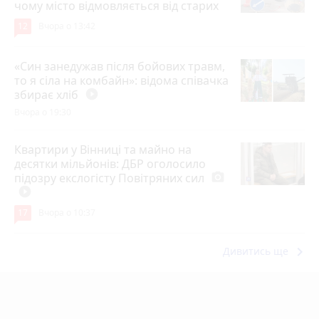
чому місто відмовляється від старих
12
Вчора о 13:42
«Син занедужав після бойових травм,
то я сіла на комбайн»: відома співачка
збирає хліб
play_circle_filled
Вчора о 19:30
Квартири у Вінниці та майно на
десятки мільйонів: ДБР оголосило
підозру екслогісту Повітряних сил
photo_camera
play_circle_filled
17
Вчора о 10:37
keyboard_arrow_right
Дивитись ще