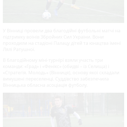
У Вінниці провели два благодійні футбольні матчі на
підтримку воїнів Збройних Сил України. Вони
проходили на стадіоні Палацу дітей та юнацтва імені
Лялі Ратушної.
В благодійному міні-турнірі взяли участь три
команди: «Град» і «Фенікс» (обидві – із Селища) і
«Стратегія. Молодь» (Вінниця), основу якої складали
вимушені переселенці. Суддівство забезпечила
Вінницька обласна асоціація футболу.