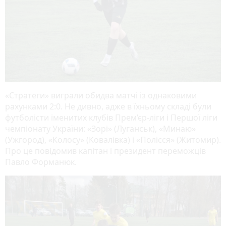
«Стратеги» виграли обидва матчі із однаковими
рахунками 2:0. Не дивно, адже в їхньому складі були
футболісти іменитих клубів Прем’єр-ліги і Першої ліги
чемпіонату України: «Зорі» (Луганськ), «Минаю»
(Ужгород), «Колосу» (Ковалівка) і «Полісся» (Житомир).
Про це повідомив капітан і президент переможців
Павло Форманюк.