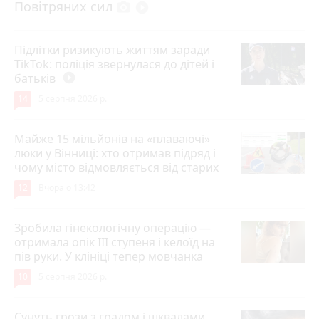
Повітряних сил
photo_camera
play_circle_filled
Підлітки ризикують життям заради
TikTok: поліція звернулася до дітей і
батьків
play_circle_filled
14
5 серпня 2026 р.
Майже 15 мільйонів на «плаваючі»
люки у Вінниці: хто отримав підряд і
чому місто відмовляється від старих
12
Вчора о 13:42
Зробила гінекологічну операцію —
отримала опік ІІІ ступеня і келоїд на
пів руки. У клініці тепер мовчанка
10
5 серпня 2026 р.
Сунуть грози з градом і шквалами.