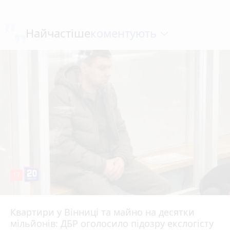
коментують
Найчастіше
17
Квартири у Вінниці та майно на десятки
Вчора о 10:37
мільйонів: ДБР оголосило підозру екслогісту