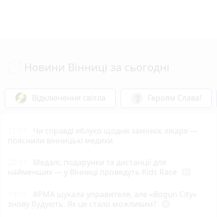
Новини Вінниці за сьогодні
Відключення світла
Героям Слава!
21:01
Чи справді яблуко щодня замінює лікаря —
пояснили вінницькі медики
20:11
Медалі, подарунки та дистанції для
найменших — у Вінниці проведуть Kids Race
photo_camera
19:15
АРМА шукала управителя, але «Bogun City»
знову будують. Як це стало можливим?
play_circle_filled