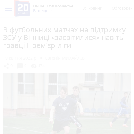
Пишеш ти! Коментує
Всі новини
Обговорен
Вінниця
В футбольних матчах на підтримку
ЗСУ у Вінниці «засвітилися» навіть
гравці Прем'єр-ліги
19 квітня 2022 р.
Євгеній МИХАЙЛІВ
chat_bubble
share
visibility
0
0
474