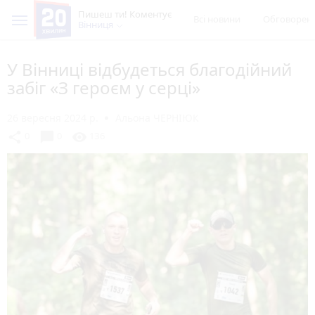
Пишеш ти! Коментує
Всі новини
Обговорен
Вінниця
У Вінниці відбудеться благодійний
забіг «З героєм у серці»
26 вересня 2024 р.
Альона ЧЕРНІЮК
chat_bubble
share
visibility
0
0
136