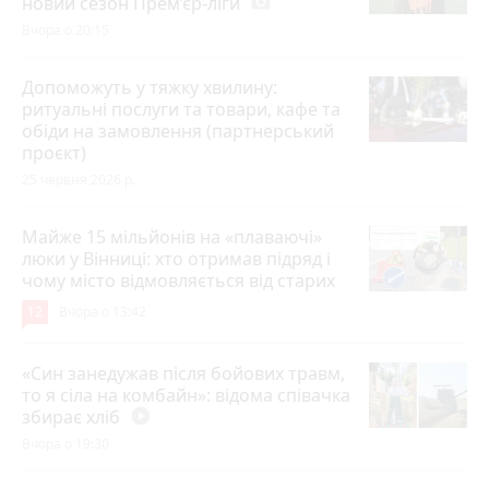
новий сезон Прем’єр-ліги
photo_camera
Вчора о 20:15
Допоможуть у тяжку хвилину:
ритуальні послуги та товари, кафе та
обіди на замовлення (партнерський
проєкт)
25 червня 2026 р.
Майже 15 мільйонів на «плаваючі»
люки у Вінниці: хто отримав підряд і
чому місто відмовляється від старих
12
Вчора о 13:42
«Син занедужав після бойових травм,
то я сіла на комбайн»: відома співачка
збирає хліб
play_circle_filled
Вчора о 19:30