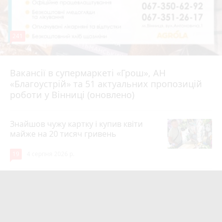
241
Вакансії в супермаркеті «Грош», АН
4 серпня 2026 р.
«Благоустрій» та 51 актуальних пропозицій
роботи у Вінниці (оновлено)
Знайшов чужу картку і купив квіти
майже на 20 тисяч гривень
19
4 серпня 2026 р.
Квартири у Вінниці та майно на
десятки мільйонів: ДБР оголосило
підозру екслогісту Повітряних сил
photo_camera
play_circle_filled