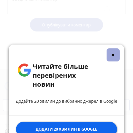
Опублікувати коментар
×
Читайте більше
перевірених
новин
Новини Вінниці за сьогодні
Додайте 20 хвилин до вибраних джерел в Google
Відключення світла
Героям Слава!
14:10
Сказ атакує Вінниччину — за місяць майже
ДОДАТИ 20 ХВИЛИН В GOOGLE
600 людей звернулися після нападів тварин
photo_camera