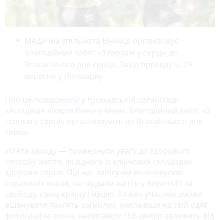
Медична спільнота Вінниці організовує
благодійний забіг: «З героєм у серці» до
Всесвітнього дня серця. Захід проведуть 29
вересня у Лісопарку.
Про це
повідомили
у громадській організації
«Асоціація лікарів Вінниччини». Благодійний забіг: «З
героєм у серці» організовують до Всесвітнього дня
серця.
«Мета заходу — привернути увагу до здорового
способу життя, як одного із ключових складових
здоров‘я серця. Під час забігу ми вшановуємо
справжніх воїнів, які віддали життя у боротьбі за
свободу, свою країну і націю. Кожен учасник зможе
вшанувати пам’ять загиблих, наклеївши на свій одяг
фотографію воїна, написавши ПІБ (вибір залежить від