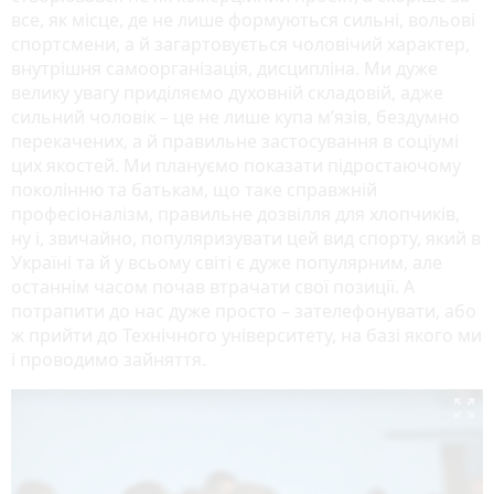
все, як місце, де не лише формуються сильні, вольові
спортсмени, а й загартовується чоловічий характер,
внутрішня самоорганізація, дисципліна. Ми дуже
велику увагу приділяємо духовній складовій, адже
сильний чоловік – це не лише купа м’язів, бездумно
перекачених, а й правильне застосування в соціумі
цих якостей. Ми плануємо показати підростаючому
поколінню та батькам, що таке справжній
професіоналізм, правильне дозвілля для хлопчиків,
ну і, звичайно, популяризувати цей вид спорту, який в
Україні та й у всьому світі є дуже популярним, але
останнім часом почав втрачати свої позиції. А
потрапити до нас дуже просто – зателефонувати, або
ж прийти до Технічного університету, на базі якого ми
і проводимо зайняття.
