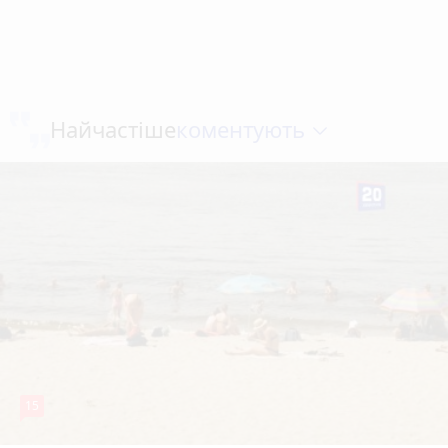
коментують
Найчастіше
15