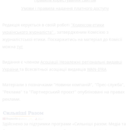
Умови і правила надання платного доступу
Редакція керується в своїй роботі
"Кодексом етики
українського журналіста"
, затвердженим Комісією з
журналістської етики. Поскаржитись на матеріал до Комісії
можна
тут
Видання є членом
Асоціації Незалежні регіональні видавці
України
та Всесвітньої асоціації видавців
WAN-IFRA
Матеріали з позначками "Новини компаній", "Прес-служба",
"Реклама" та "Партнерський проєкт" опубліковані на правах
реклами.
Здійснено за підтримки програми «Сильніші разом: Медіа та