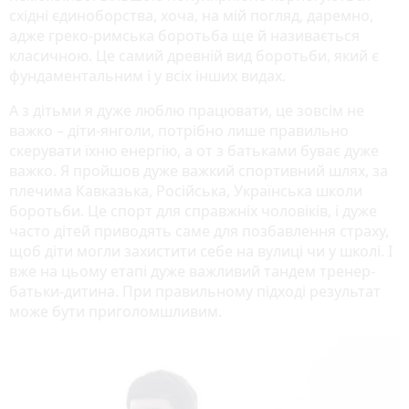
східні єдиноборства, хоча, на мій погляд, даремно,
адже греко-римська боротьба ще й називається
класичною. Це самий древній вид боротьби, який є
фундаментальним і у всіх інших видах.
А з дітьми я дуже люблю працювати, це зовсім не
важко – діти-янголи, потрібно лише правильно
скерувати їхню енергію, а от з батьками буває дуже
важко. Я пройшов дуже важкий спортивний шлях, за
плечима Кавказька, Російська, Українська школи
боротьби. Це спорт для справжніх чоловіків, і дуже
часто дітей приводять саме для позбавлення страху,
щоб діти могли захистити себе на вулиці чи у школі. І
вже на цьому етапі дуже важливий тандем тренер-
батьки-дитина. При правильному підході результат
може бути приголомшливим.