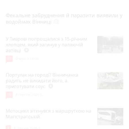
7 серпня 2026 р.
Фекальне забруднення й паразити виявили у
водоймах Вінниці
photo_camera
У Тиврові попрощалися з 15-річним
хлопцем, який загинув у палаючій
автівці
play_circle_filled
13
Вчора о 18:04
Портулак на городі? Вінничанка
радить не викидати його, а
приготувати соус
play_circle_filled
10
8 серпня 2026 р.
Мотоцикл зіткнувся з маршруткою на
Магістратській
9
8 серпня 2026 р.