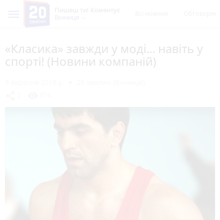
Пишеш ти! Коментує
Всі новини
Обговорен
Вінниця
«Класика» завжди у моді... навіть у
спорті! (Новини компаній)
9 вересня 2019 р.
20 хвилин (Вінниця)
share
visibility
2
874