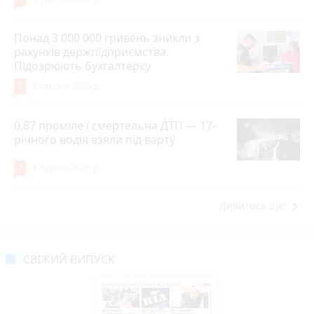
Понад 3 000 000 гривень зникли з
рахунків держпідприємства.
Підозрюють бухгалтерку
7
8 серпня 2026 р.
0,87 проміле і смертельна ДТП — 17-
річного водія взяли під варту
7
8 серпня 2026 р.
keyboard_arrow_right
Дивитись ще
СВІЖИЙ ВИПУСК