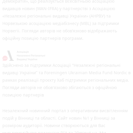
Демократія», що реалізується Всесвітньою асоціацією
видавців новин (WAN-IFRA) у партнерстві з Асоціацією
«Незалежні регіональні видавці України» (АНРВУ) та
Норвезькою асоціацією медіабізнесу (MBL) за підтримки
Норвегії. Погляди авторів не обов’язково відображають
офіційну позицію партнерів програми.
Здійснено за підтримки Асоціації “Незалежні регіональні
видавці України” та Foreningen Ukrainian Media Fund Nordic в
рамках реалізації проєкту Хаб підтримки регіональних медіа.
Погляди авторів не обов'язково збігаються з офіційною
позицією партнерів
Незалежний новинний портал з оперативним висвітленням
подій у Вінниці та області. Сайт новин №1 у Вінниці за
розміром аудиторії. Новини створюються для Вас
мультимедійною редакцією RIA та 20minut.ua. Ми