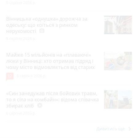
8 серпня 2026 р.
Вінницька «однушка» дорожча за
одеську: що коїться з ринком
нерухомості
photo_camera
8 серпня 2026 р.
Майже 15 мільйонів на «плаваючі»
люки у Вінниці: хто отримав підряд і
чому місто відмовляється від старих
12
6 серпня 2026 р.
«Син занедужав після бойових травм,
то я сіла на комбайн»: відома співачка
збирає хліб
play_circle_filled
6 серпня 2026 р.
keyboard_arrow_right
Дивитись ще