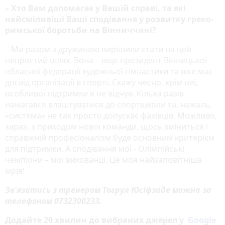
– Хто Вам допомагає у Вашій справі, та які
найсміливіші Ваші сподівання у розвитку греко-
римської боротьби на Вінниччині?
– Ми разом з дружиною вирішили стати на цей
непростий шлях. Вона – віце-президент Вінницької
обласної федерації художньої гімнастики та вже має
досвід організації в спорті. Скажу чесно, крім неї,
особливої підтримки я не відчув. Кілька разів
намагався влаштуватися до спортшколи та, нажаль,
«система» не так просто допускає фахівців. Можливо,
зараз, з приходом нової команди, щось зміниться і
справжній професіоналізм буде основним критерієм
для підтримки. А сподівання мої - Олімпійські
чемпіони – мої вихованці. Це моя найзаповітніша
мрія!
Зв'язатись з тренером Тогрул Юсіфзаде можна за
телефоном 0732300233.
Додайте 20 хвилин до вибраних джерел у
Google