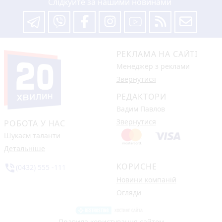
Слідкуйте за нашими новинами
РЕКЛАМА НА САЙТІ
Менеджер з реклами
Звернутися
РЕДАКТОРИ
Вадим Павлов
Звернутися
РОБОТА У НАС
Шукаєм таланти
Детальніше
КОРИСНЕ
phone_in_talk
(0432) 555 -111
Новини компаній
Огляди
Правила користування сайтом