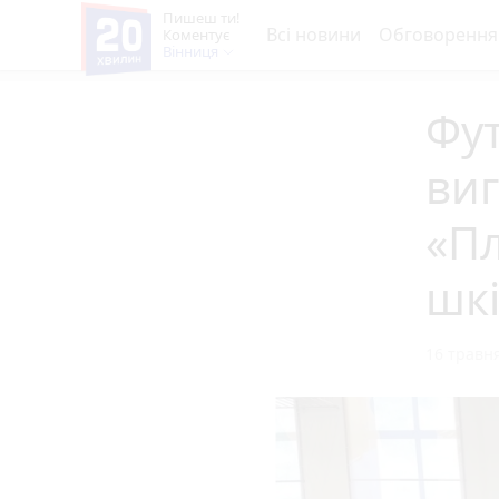
Пишеш ти!
Всі новини
Обговорення
Коментує
Вінниця
Фут
виг
«Пл
шкі
16 травня