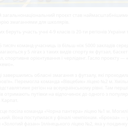
й загальнонаціональний проєкт став наймасштабнішими
орію змаганнями для школярів.
их беруть участь учні 4-9 класів із 20-ти регіонів України 
 тисяч команд-учасниць із більш ніж 5000 закладів сере
магаються у 5 лігах з таких видів спорту як футзал, баске
л, спортивне орієнтування і черліденг. Гасло проекту —
жемо».
і завершились обласні змагання з футзалу, які проходили
ров’я». Перемогла команда «Вівцебик» ліцею №2 м. Хміль
дставлятиме регіон на всеукраїнському рівні. Там перші
тів отримають путівки на відпочинок до одного з популя
 Карпат.
ісце посіла команда «Чорна пантера» ліцею №1 м. Могилі
ький. Вона поступилася у фіналі чемпіонам. «Бронза» — 
 «Золотий фазан» Іллінецького ліцею №2, яка у поєдинку