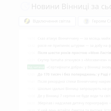
Новини Вінниці за сь
Відключення світла
Героям Сл
Сказ атакує Вінниччину — за місяць майж
14:10
росія не припиняє штурми — за добу на фр
13:32
Після шести років простою «Мою Ластів
12:56
Скутер Yamaha зіткнувся з «Москвичем» на
12:21
Від читача
«Сертифікати добра»: у Вінниці знов
До 170 тисяч і без попереджень: у Раді
12:01
Після рекордної спеки Вінниччину накриє
11:41
Шкільні їдальні Вінниці запрошують на р
11:12
Де у Вінниці 7 серпня не буде води та світ
10:08
Зберігав і надсилав дитячу порнографію
09:10
У цей день вітайте Дмитра та Антона. Іст
08:38