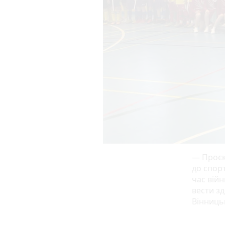
— Проєкт
до спорт
час війн
вести з
Вінниць