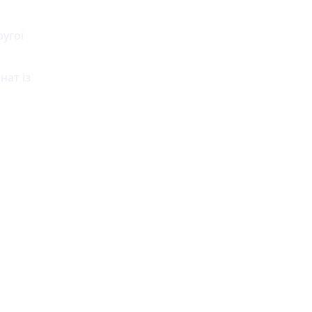
угої
нат із