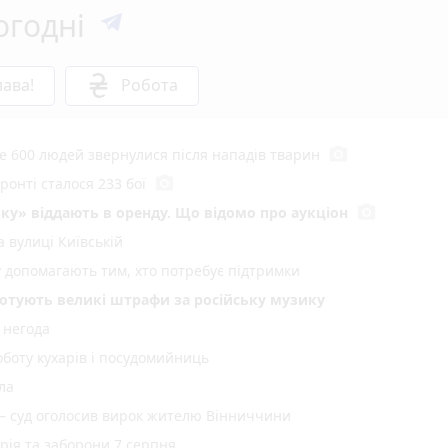
огодні
ава!
Робота
photo_camera
е 600 людей звернулися після нападів тварин
photo_camera
онті сталося 233 бої
photo_camera
ку» віддають в оренду. Що відомо про аукціон
 вулиці Київській
у допомагають тим, хто потребує підтримки
 готують великі штрафи за російську музику
 негода
оботу кухарів і посудомийниць
ла
 — суд оголосив вирок жителю Вінниччини
орія та заборони 7 серпня