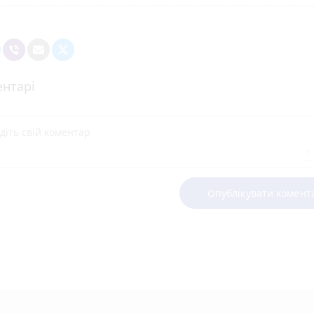
нтарі
Опублікувати комент