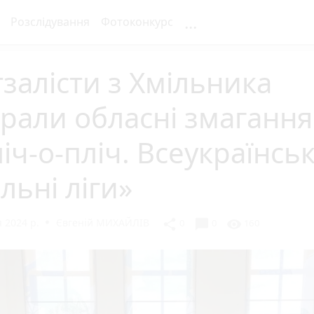
...
Розслідування
Фотоконкурс
залісти з Хмільника
рали обласні змагання
іч-о-пліч. Всеукраїнськ
льні ліги»
 2024 р.
Євгеній МИХАЙЛІВ
chat_bubble
share
visibility
0
0
160