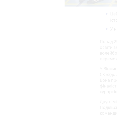
Це
іст
У н
Понад 25
освіти з
волейбо
перемо
У Вінниц
СК «Здо
Вона пре
фіналіс
курортів
Друге м
Подільс
команди