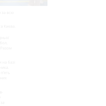
 за всю
та Києва.
дньої
тбол,
 «Разом
 на базі
ника.
 п’ять
рних
в-
у
 за