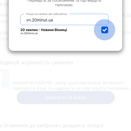
е також:
кий «ЯСКО» розгромив Urban у першому чвертьфіналі Др
піонату України
 відкрили стрітбольний сезон. У Вінниці провели чемпіо
го баскетболу
Подякуй журналісту гривнею
Євгеній МИХАЙЛІВ - автор цього матеріалу. Ви можете
подякувати йому та надихнути на нові корисні матеріали
Закинути на Банку
е 20 хвилин до вибраних джерел у
Google