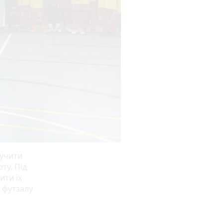
лучити
ту. Під
ити їх
 футзалу