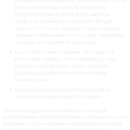
системи з легко змінними світильниками, світові
лінії з різними широтами та можливість
створення різних форм та фігур, ширяючі
профілі по периметру з лінзою або без для
закриття LED ленти, накладні треки та ніші для
трекових світильників і все на зміну звичайним
люстрам та точковим світильникам.
сучасні ПВХ плівки з різними текстурами та
кольорами, глянець, сатин, перламутр, іскри,
структурні матові плівки та мат з імітацію
тканини, які володіють антистатичними
властивостями.
створення різних складних конструкцій та
обтікання складних фігур ПВХ плівкою.
Також команда
SteliVsim
займається не лише
встановленням та виготовленням натяжних стель але
й продажем усіх необхідних матеріалів для монтажу
натяжних стель, готові до співпраці з новими