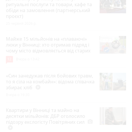
ритуальні послуги та товари, кафе та
обіди на замовлення (партнерський
проєкт)
25 червня 2026 р.
Майже 15 мільйонів на «плаваючі»
люки у Вінниці: хто отримав підряд і
чому місто відмовляється від старих
12
Вчора о 13:42
«Син занедужав після бойових травм,
то я сіла на комбайн»: відома співачка
збирає хліб
play_circle_filled
Вчора о 19:30
Квартири у Вінниці та майно на
десятки мільйонів: ДБР оголосило
підозру екслогісту Повітряних сил
photo_camera
play_circle_filled