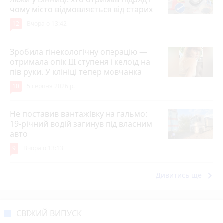
чому місто відмовляється від старих
12
Вчора о 13:42
Зробила гінекологічну операцію —
отримала опік ІІІ ступеня і келоїд на
пів руки. У клініці тепер мовчанка
10
5 серпня 2026 р.
Не поставив вантажівку на гальмо:
19-річний водій загинув під власним
авто
9
Вчора о 13:13
keyboard_arrow_right
Дивитись ще
СВІЖИЙ ВИПУСК