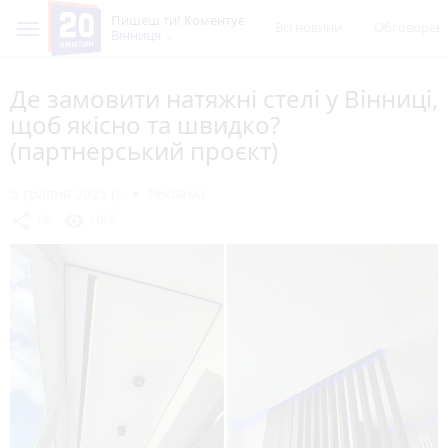
Пишеш ти! Коментує
Всі новини
Обговорен
Вінниця
Де замовити натяжні стелі у Вінниці,
щоб якісно та швидко?
(партнерський проєкт)
5 травня 2025 р.
Реклама
share
visibility
19
1066