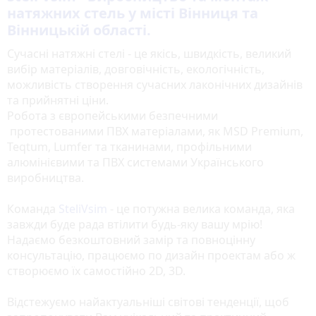
натяжних стель у місті Вінниця та
Вінницькій області.
Сучасні натяжні стелі - це якісь, швидкість, великий
вибір матеріалів, довговічність, екологічність,
можливість створення сучасних лаконічних дизайнів
та прийнятні ціни.
Робота з європейськими безпечними
протестованими ПВХ матеріалами, як MSD Premium,
Teqtum, Lumfer та тканинами, профільними
алюмінієвими та ПВХ системами Українського
виробництва.
Команда
SteliVsim
- це потужна велика команда, яка
завжди буде рада втілити будь-яку вашу мрію!
Надаємо безкоштовний замір та повноцінну
консультацію, працюємо по дизайн проектам або ж
створюємо їх самостійно 2D, 3D.
Відстежуємо найактуальніші світові тенденції, щоб