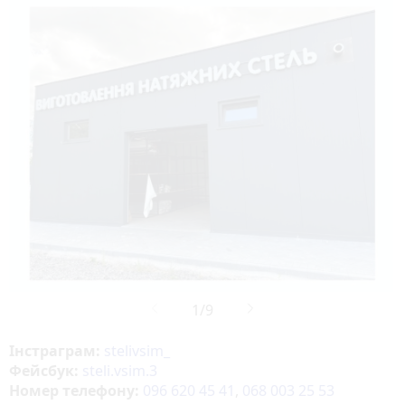
Інстраграм:
stelivsim_
Фейсбук:
steli.vsim.3
Номер телефону:
096 620 45 41
,
068 003 25 53