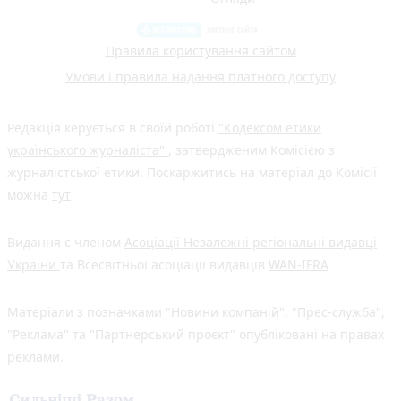
Правила користування сайтом
Умови і правила надання платного доступу
Редакція керується в своїй роботі
"Кодексом етики
українського журналіста"
, затвердженим Комісією з
журналістської етики. Поскаржитись на матеріал до Комісії
можна
тут
Видання є членом
Асоціації Незалежні регіональні видавці
України
та Всесвітньої асоціації видавців
WAN-IFRA
Матеріали з позначками "Новини компаній", "Прес-служба",
"Реклама" та "Партнерський проєкт" опубліковані на правах
реклами.