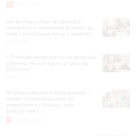
17
Вчора о 10:37
Три вінницькі ліцеї продовжать
працювати у змішаному форматі: де
саме і чому бракує місць в укриттях
Вчора о 18:20
177 мільйонів витратять на ветеранів
у Вінниці. На що підуть ці гроші до
2029 року?
Вчора о 12:21
Вступна кампанія побила рекорд —
майже 1,2 мільйона заяв. Які
університети у Вінниці стали
фаворитами?
7
5 серпня 2026 р.
Дивитись ще