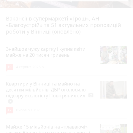
Вакансії в супермаркеті «Грош», АН
4 серпня 2026 р.
«Благоустрій» та 51 актуальних пропозицій
роботи у Вінниці (оновлено)
Знайшов чужу картку і купив квіти
майже на 20 тисяч гривень
19
4 серпня 2026 р.
Квартири у Вінниці та майно на
десятки мільйонів: ДБР оголосило
підозру екслогісту Повітряних сил
photo_camera
play_circle_filled
17
Вчора о 10:37
Майже 15 мільйонів на «плаваючі»
люки у Вінниці: хто отримав підряд і