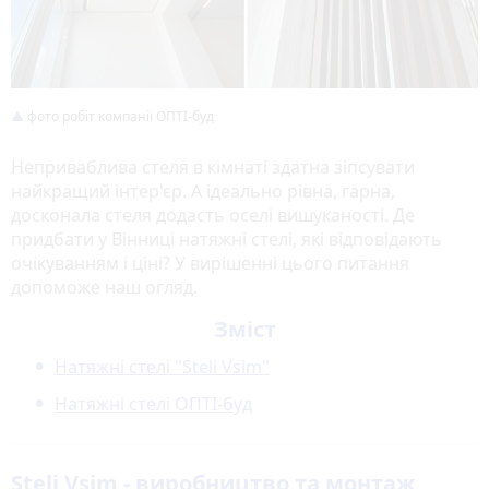
фото робіт компанії ОПТІ-буд
Неприваблива стеля в кімнаті здатна зіпсувати
найкращий інтер'єр. А ідеально рівна, гарна,
досконала стеля додасть оселі вишуканості. Де
придбати у Вінниці натяжні стелі, які відповідають
очікуванням і ціні? У вирішенні цього питання
допоможе наш огляд.
Зміст
Натяжні стелі "Steli Vsim"
Натяжні стелі ОПТІ-буд
Steli Vsim - виробництво та монтаж