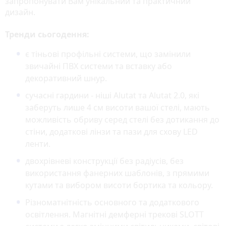
запропонувати Вам унікальний та практичний
дизайн.
Тренди сьогодення:
є тіньові профільні системи, що замінили
звичайні ПВХ системи та вставку або
декоративний шнур.
сучасні гардини - ніші Alutat та Alutat 2.0, які
заберуть лише 4 см висоти вашої стелі, мають
можливість обриву серед стелі без дотикання до
стіни, додаткові лінзи та пази для схову LED
ленти.
двохрівневі конструкції без радіусів, без
використання фанерних шаблонів, з прямими
кутами та вибором висоти бортика та кольору.
Різноматнітність основного та додаткового
освітлення. Магнітні демферні трекові SLOTT