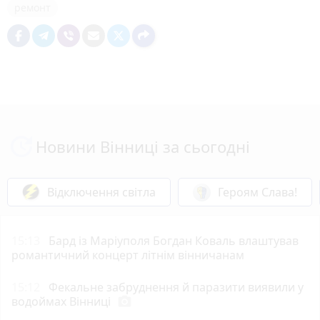
ремонт
Новини Вінниці за сьогодні
Відключення світла
Героям Слава!
15:13
Бард із Маріуполя Богдан Коваль влаштував
романтичний концерт літнім вінничанам
15:12
Фекальне забруднення й паразити виявили у
водоймах Вінниці
photo_camera