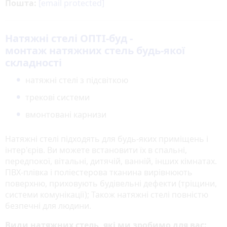
Пошта:
[email protected]
Натяжні стелі ОПТІ-буд -
монтаж натяжних стель будь-якої
складності
натяжні стелі з підсвіткою
трекові системи
вмонтовані карнизи
Натяжні стелі підходять для будь-яких приміщень і
інтер'єрів. Ви можете встановити їх в спальні,
передпокої, вітальні, дитячій, ванній, інших кімнатах.
ПВХ-плівка і поліестерова тканина вирівнюють
поверхню, приховують будівельні дефекти (тріщини,
системи комунікації); Також натяжні стелі повністю
безпечні для людини.
Види натяжних стель, які ми зробимо для вас: