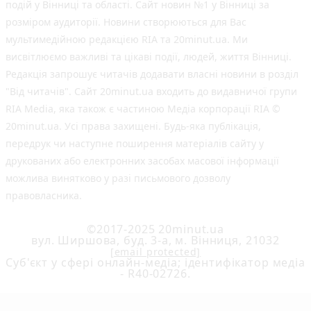
подій у Вінниці та області. Сайт новин №1 у Вінниці за
розміром аудиторії. Новини створюються для Вас
мультимедійною редакцією RIA та 20minut.ua. Ми
висвітлюємо важливі та цікаві події, людей, життя Вінниці.
Редакція запрошує читачів додавати власні новини в розділ
"Від читачів". Сайт 20minut.ua входить до видавничої групи
RIA Media, яка також є частиною Медіа корпорації RIA ©
20minut.ua. Усі права захищені. Будь-яка публiкацiя,
передрук чи наступне поширення матеріалів сайту у
друкованих або електронних засобах масової інформації
можлива винятково у разі письмового дозволу
правовласника.
©2017-2025 20minut.ua
вул. Ширшова, буд. 3-а, м. Вінниця, 21032
[email protected]
Cуб'єкт у сфері онлайн-медіа; ідентифікатор медіа
- R40-02726.