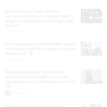
Допоможуть у тяжку хвилину:
ритуальні послуги та товари, кафе та
обіди на замовлення (партнерський
проєкт)
25 червня 2026 р.
«Син занедужав після бойових травм,
то я сіла на комбайн»: відома співачка
збирає хліб
play_circle_filled
Вчора о 19:30
Квартири у Вінниці та майно на
десятки мільйонів: ДБР оголосило
підозру екслогісту Повітряних сил
photo_camera
play_circle_filled
19
Вчора о 10:37
Три вінницькі ліцеї продовжать