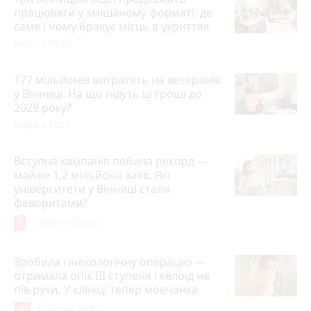
працювати у змішаному форматі: де
саме і чому бракує місць в укриттях
Вчора о 18:20
177 мільйонів витратять на ветеранів
у Вінниці. На що підуть ці гроші до
2029 року?
Вчора о 12:21
Вступна кампанія побила рекорд —
майже 1,2 мільйона заяв. Які
університети у Вінниці стали
фаворитами?
7
5 серпня 2026 р.
Зробила гінекологічну операцію —
отримала опік ІІІ ступеня і келоїд на
пів руки. У клініці тепер мовчанка
10
5 серпня 2026 р.