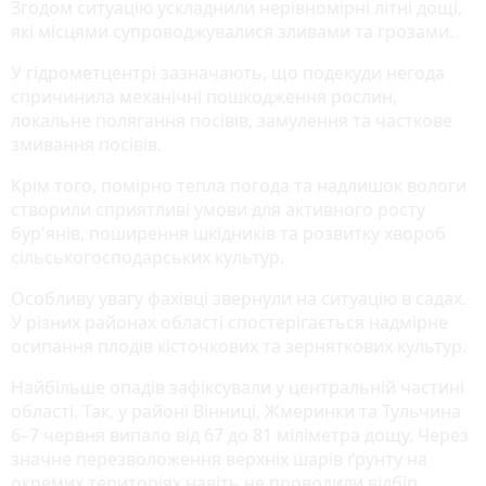
Згодом ситуацію ускладнили нерівномірні літні дощі,
які місцями супроводжувалися зливами та грозами.
У гідрометцентрі зазначають, що подекуди негода
спричинила механічні пошкодження рослин,
локальне полягання посівів, замулення та часткове
змивання посівів.
Крім того, помірно тепла погода та надлишок вологи
створили сприятливі умови для активного росту
бур'янів, поширення шкідників та розвитку хвороб
сільськогосподарських культур.
Особливу увагу фахівці звернули на ситуацію в садах.
У різних районах області спостерігається надмірне
осипання плодів кісточкових та зерняткових культур.
Найбільше опадів зафіксували у центральній частині
області. Так, у районі Вінниці, Жмеринки та Тульчина
6–7 червня випало від 67 до 81 міліметра дощу. Через
значне перезволоження верхніх шарів ґрунту на
окремих територіях навіть не проводили відбір