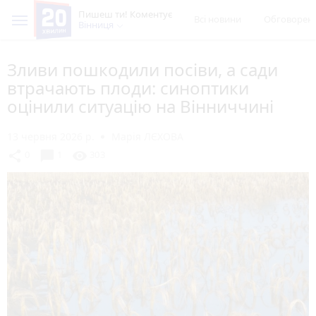
Пишеш ти! Коментує
Всі новини
Обговорен
Вінниця
Зливи пошкодили посіви, а сади
втрачають плоди: синоптики
оцінили ситуацію на Вінниччині
13 червня 2026 р.
Марія ЛЄХОВА
chat_bubble
share
visibility
0
1
303