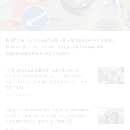
12
Майже 15 мільйонів на «плаваючі» люки у
Вінниці: хто отримав підряд і чому місто
відмовляється від старих
«Пакунок школяра»: де у Вінниці
витратити державну допомогу на
підготовку до школи (партнерський
проєкт)
3 серпня 2026 р.
Удар незламності: історія захисника,
який повернувся з полону і розпочав
новий сезон Прем’єр-ліги
photo_camera
Вчора о 20:15