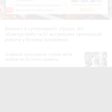
241
Вакансії в супермаркеті «Грош», АН
4 серпня 2026 р.
«Благоустрій» та 51 актуальних пропозицій
роботи у Вінниці (оновлено)
Знайшов чужу картку і купив квіти
майже на 20 тисяч гривень
19
4 серпня 2026 р.
Квартири у Вінниці та майно на
десятки мільйонів: ДБР оголосило
підозру екслогісту Повітряних сил
photo_camera
play_circle_filled
19
Вчора о 10:37