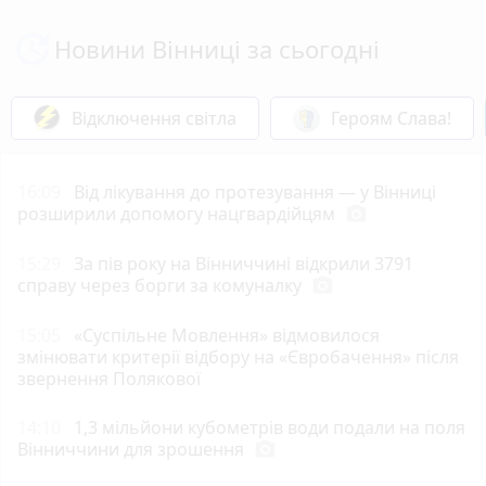
Новини Вінниці за сьогодні
Відключення світла
Героям Слава!
16:09
Від лікування до протезування — у Вінниці
розширили допомогу нацгвардійцям
photo_camera
15:29
За пів року на Вінниччині відкрили 3791
справу через борги за комуналку
photo_camera
15:05
«Суспільне Мовлення» відмовилося
змінювати критерії відбору на «Євробачення» після
звернення Полякової
14:10
1,3 мільйони кубометрів води подали на поля
Вінниччини для зрошення
photo_camera