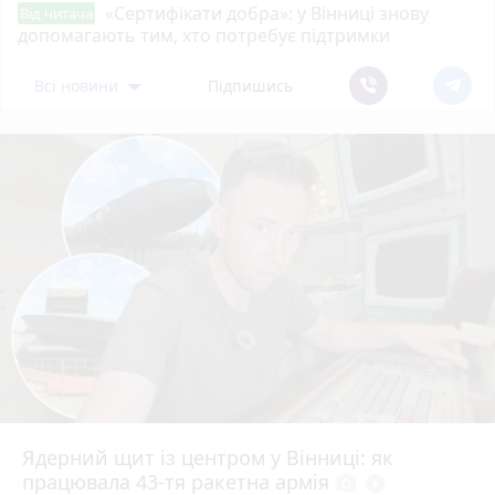
«Сертифікати добра»: у Вінниці знову
Від читача
допомагають тим, хто потребує підтримки
Всі новини
Підпишись
Ядерний щит із центром у Вінниці: як
працювала 43-тя ракетна армія
photo_camera
play_circle_filled