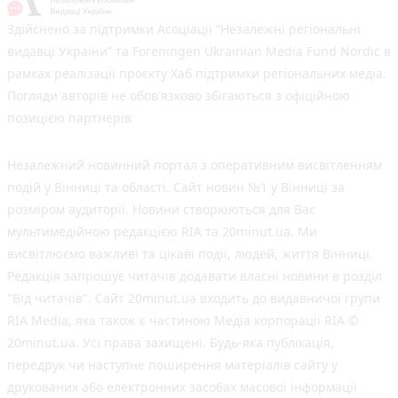
Здійснено за підтримки Асоціації “Незалежні регіональні
видавці України” та Foreningen Ukrainian Media Fund Nordic в
рамках реалізації проєкту Хаб підтримки регіональних медіа.
Погляди авторів не обов'язково збігаються з офіційною
позицією партнерів
Незалежний новинний портал з оперативним висвітленням
подій у Вінниці та області. Сайт новин №1 у Вінниці за
розміром аудиторії. Новини створюються для Вас
мультимедійною редакцією RIA та 20minut.ua. Ми
висвітлюємо важливі та цікаві події, людей, життя Вінниці.
Редакція запрошує читачів додавати власні новини в розділ
"Від читачів". Сайт 20minut.ua входить до видавничої групи
RIA Media, яка також є частиною Медіа корпорації RIA ©
20minut.ua. Усі права захищені. Будь-яка публiкацiя,
передрук чи наступне поширення матеріалів сайту у
друкованих або електронних засобах масової інформації