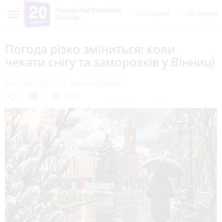
Пишеш ти! Коментує
Всі новини
Обговорен
Вінниця
Погода різко зміниться: коли
чекати снігу та заморозків у Вінниці
5 квітня 2026 р.
Марія ЛЄХОВА
chat_bubble
share
visibility
0
1
2984