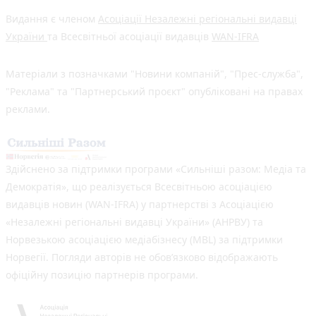
Видання є членом
Асоціації Незалежні регіональні видавці
України
та Всесвітньої асоціації видавців
WAN-IFRA
Матеріали з позначками "Новини компаній", "Прес-служба",
"Реклама" та "Партнерський проєкт" опубліковані на правах
реклами.
Здійснено за підтримки програми «Сильніші разом: Медіа та
Демократія», що реалізується Всесвітньою асоціацією
видавців новин (WAN-IFRA) у партнерстві з Асоціацією
«Незалежні регіональні видавці України» (АНРВУ) та
Норвезькою асоціацією медіабізнесу (MBL) за підтримки
Норвегії. Погляди авторів не обов’язково відображають
офіційну позицію партнерів програми.