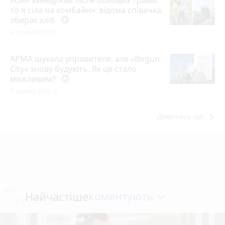
то я сіла на комбайн»: відома співачка
збирає хліб
play_circle_filled
6 серпня 2026 р.
АРМА шукала управителя, але «Bogun
City» знову будують. Як це стало
можливим?
play_circle_filled
7 серпня 2026 р.
keyboard_arrow_right
Дивитись ще
коментують
Найчастіше