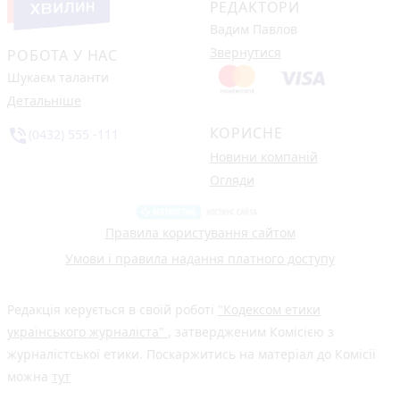
РЕДАКТОРИ
Вадим Павлов
Звернутися
РОБОТА У НАС
Шукаєм таланти
Детальніше
КОРИСНЕ
phone_in_talk
(0432) 555 -111
Новини компаній
Огляди
Правила користування сайтом
Умови і правила надання платного доступу
Редакція керується в своїй роботі
"Кодексом етики
українського журналіста"
, затвердженим Комісією з
журналістської етики. Поскаржитись на матеріал до Комісії
можна
тут