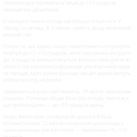
температура підніметься лише до +12 градусів,
періодично дощитиме.
У середині тижня погода ще більше зіпсується. У
середу та четвер, 8–9 квітня, замість дощу можливий
мокрий сніг.
Попри те, що вдень сонце намагатиметься прогріти
повітря до +5..+10 градусів, нічні заморозки на ґрунті
до -3 градусів залишатимуться актуальними для всієї
області. Це критична інформація для власників садів
та городів, адже рання розсада чи цвіт дерев можуть
опинитися під загрозою.
Завершиться робочий тиждень, 10 квітня, відносним
спокоєм. П'ятниця обіцяє бути без опадів, проте все
ще прохолодною — до +10 градусів вдень.
Щодо Великодня, попередній прогноз більш
оптимістичний. 12 квітня очікується суха погода з
проясненнями, але без тепла — приблизно +9…+12
градусів.