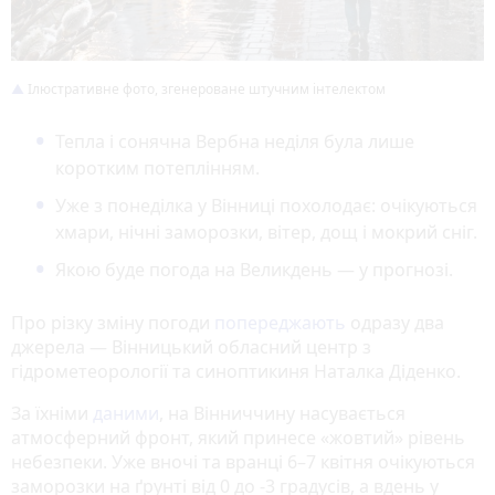
Ілюстративне фото, згенероване штучним інтелектом
Тепла і сонячна Вербна неділя була лише
коротким потеплінням.
Уже з понеділка у Вінниці похолодає: очікуються
хмари, нічні заморозки, вітер, дощ і мокрий сніг.
Якою буде погода на Великдень — у прогнозі.
Про різку зміну погоди
попереджають
одразу два
джерела — Вінницький обласний центр з
гідрометеорології та синоптикиня Наталка Діденко.
За їхніми
даними
, на Вінниччину насувається
атмосферний фронт, який принесе «жовтий» рівень
небезпеки. Уже вночі та вранці 6–7 квітня очікуються
заморозки на ґрунті від 0 до -3 градусів, а вдень у