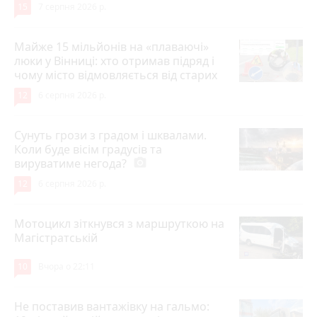
15
7 серпня 2026 р.
Майже 15 мільйонів на «плаваючі»
люки у Вінниці: хто отримав підряд і
чому місто відмовляється від старих
12
6 серпня 2026 р.
Сунуть грози з градом і шквалами.
Коли буде вісім градусів та
вируватиме негода?
photo_camera
12
6 серпня 2026 р.
Мотоцикл зіткнувся з маршруткою на
Магістратській
10
Вчора о 22:11
Не поставив вантажівку на гальмо: