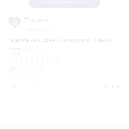
Опублікувати коментар
Місцевий
5 квітня 2026 р.
На десять днів, у Вінниці заморозків НЕ видно.
reply
share
remove
add
1