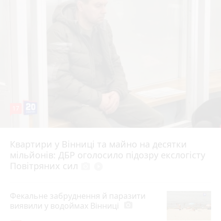
17
Квартири у Вінниці та майно на десятки
6 серпня 2026 р.
мільйонів: ДБР оголосило підозру екслогісту
Повітряних сил
photo_camera
play_circle_filled
Фекальне забруднення й паразити
виявили у водоймах Вінниці
photo_camera