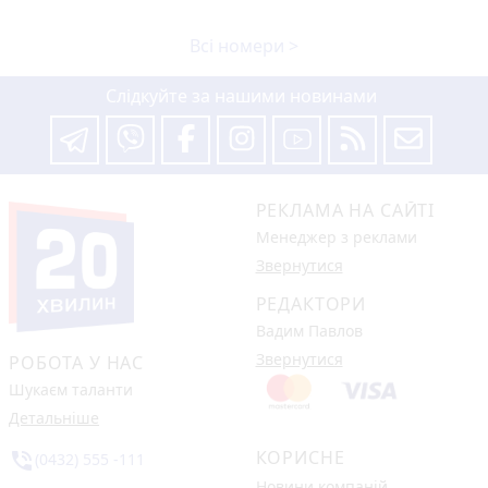
Всі номери >
Слідкуйте за нашими новинами
РЕКЛАМА НА САЙТІ
Менеджер з реклами
Звернутися
РЕДАКТОРИ
Вадим Павлов
Звернутися
РОБОТА У НАС
Шукаєм таланти
Детальніше
КОРИСНЕ
phone_in_talk
(0432) 555 -111
Новини компаній