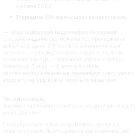
схвалені ВООЗ.
Угорщина.
Обмежень щодо вакцини немає.
— Щодо подорожей та достовірної інформації
стосовно надання сертифікатів про проходження
вакцинації, здачі ПЛР-тестів та заповнення карт
здоров'я — завжди уточнюйте в турагента, який
оформляє вам тур, — наголосив керівник агенції
Олександр Лінько. — У зв'язку з новою
хвилею захворюванням на коронавірус у світі, умови
в'їзду в ту чи іншу країну можуть змінюватися.
Читайте також:
Відучора на Вінниччині вакцинують дітей віком від 12
років. Де і чим?
Пофарбували не в той колір. Неякісні послуги в
салонах краси та Як отримати за них компенсацію?