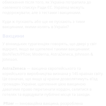
обмеження після того, як Україна потрапила до
«зеленого списку» Ради ЄС. Українці можуть
подорожувати, але з тестами і вакцинами.
Куди ж пускають або ще не пускають з тими
вакцинами, якими колять в Україні?
Вакцини
У вінницьких турагенціях говорять, що двері у світ
відкриті, якщо ви щепелені такими вакцинами:
BioNTech/Pfizer, Moderna, AstraZeneca, Johnson &
Johnson.
AstraZeneca
— вакцина європейського та
корейського виробництва визнана у 145 країнах світу.
Це означає, що якщо ці країни дозволятимуть в’їзд
громадян України, щеплення цією вакциною
даватиме право перетинати кордон, селитися в
готелях та відвідувати публічні місця та заходи.
Pfizer
— інноваційна вакцина, розроблена