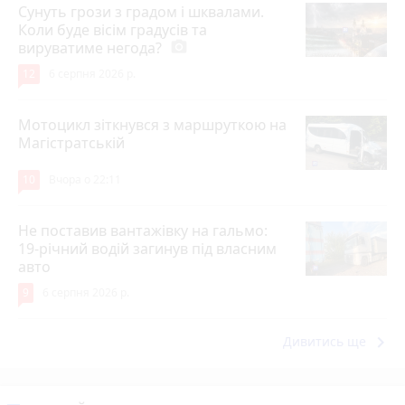
Сунуть грози з градом і шквалами.
Коли буде вісім градусів та
вируватиме негода?
photo_camera
12
6 серпня 2026 р.
Мотоцикл зіткнувся з маршруткою на
Магістратській
10
Вчора о 22:11
Не поставив вантажівку на гальмо:
19-річний водій загинув під власним
авто
9
6 серпня 2026 р.
keyboard_arrow_right
Дивитись ще