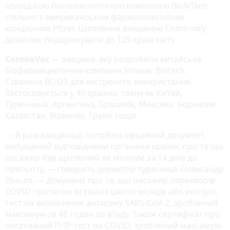
німецькою біотехнологічною компанією BioNTech
спільно з американським фармакологічним
концерном Pfizer. Щеплення вакциною Comirnaty
дозволяє подорожувати до 125 країн світу.
CoronaVac
— вакцина, яку розробила китайська
біофармацевтична компанія Sinovac Biotech.
Схвалена ВООЗ для екстреного використання.
Застосовується у 40 країнах, таких як Китай,
Туреччина, Аргентина, Бразилія, Мексика, Індонезія,
Казахстан, Вірменія, Грузія тощо.
— В разі вакцинації потрібен офіційний документ,
випущений відповідними органами країни, про те що
пасажир був щеплений як мінімум за 14 днів до
прильоту, — говорить директор турагенції Олександр
Лінько. — Документ про те, що пасажир перехворів
COVID протягом останніх шести місяців або експрес-
тест на визначення антигену SARS-CoV-2, зроблений
максимум за 48 годин до в'їзду. Також сертифікат про
негативний ПЛР-тест на COVID, зроблений максимум