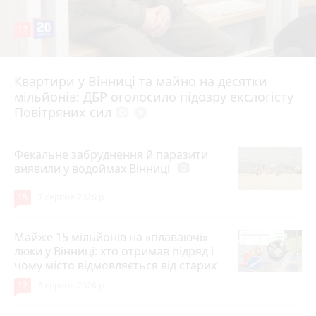
17
Квартири у Вінниці та майно на десятки
6 серпня 2026 р.
мільйонів: ДБР оголосило підозру екслогісту
Повітряних сил
photo_camera
play_circle_filled
Фекальне забруднення й паразити
виявили у водоймах Вінниці
photo_camera
15
7 серпня 2026 р.
Майже 15 мільйонів на «плаваючі»
люки у Вінниці: хто отримав підряд і
чому місто відмовляється від старих
12
6 серпня 2026 р.