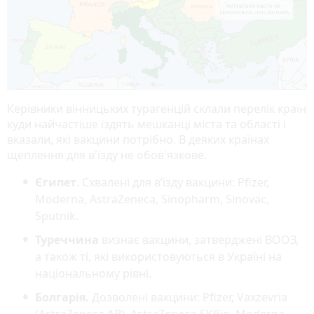
Керівники вінницьких турагенцій склали перелік країн
куди найчастіше їздять мешканці міста та області і
вказали, які вакцини потрібно. В деяких країнах
щеплення для в'їзду не обов'язкове.
Єгипет
. Схвалені для в’їзду вакцини: Pfizer,
Moderna, AstraZeneca, Sinopharm, Sinovac,
Sputnik.
Туреччина
визнає вакцини, затверджені ВООЗ,
а також ті, які використовуються в Україні на
національному рівні.
Болгарія.
Дозволені вакцини: Pfizer, Vaxzevria
(AstraZeneca AB), AstraZeneca-SKBio, Moderna,