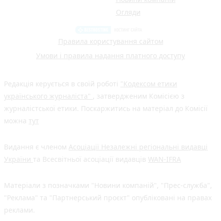
Огляди
Правила користування сайтом
Умови і правила надання платного доступу
Редакція керується в своїй роботі
"Кодексом етики
українського журналіста"
, затвердженим Комісією з
журналістської етики. Поскаржитись на матеріал до Комісії
можна
тут
Видання є членом
Асоціації Незалежні регіональні видавці
України
та Всесвітньої асоціації видавців
WAN-IFRA
Матеріали з позначками "Новини компаній", "Прес-служба",
"Реклама" та "Партнерський проєкт" опубліковані на правах
реклами.