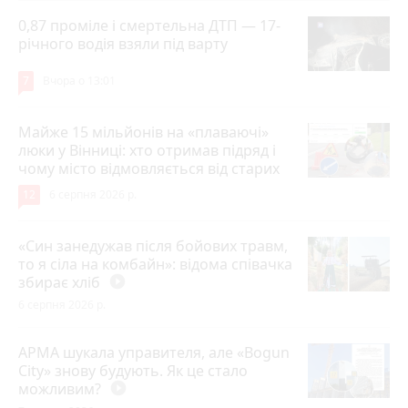
0,87 проміле і смертельна ДТП — 17-
річного водія взяли під варту
7
Вчора о 13:01
Майже 15 мільйонів на «плаваючі»
люки у Вінниці: хто отримав підряд і
чому місто відмовляється від старих
12
6 серпня 2026 р.
«Син занедужав після бойових травм,
то я сіла на комбайн»: відома співачка
збирає хліб
play_circle_filled
6 серпня 2026 р.
АРМА шукала управителя, але «Bogun
City» знову будують. Як це стало
можливим?
play_circle_filled