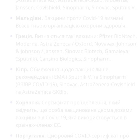
Janssen, Covishield, Sinopharm, Sinovac, Sputnik V.
Мальдіви.
Вакцини проти Covid-19 визнані
Всесвітньою організацією охорони здоров`я.
Греція.
Визнаються такі вакцини: Pfizer BioNtech,
Moderna, Astra Zeneca / Oxford, Novavax, Johnson
& Johnson / Janssen, Sinovac Biotech, Gamaleya
(Sputnik), Cansino Biologics, Sinopharm.
Кіпр.
Обмеження щодо вакцин: лише
рекомендовані EMA і Sputnik V, та Sinopharm
(BBIBP COVID-19), Sinovac, AstraZeneca-Covishield
та AstraZeneca-SKBio.
Хорватія.
Сертифікат про щеплення, який
свідчить, що особа вакцинована двома дозами
вакцини від Covid-19, яка використовується в
країнах-членах ЄС.
Португалія.
Цифровий COVID-сертифікат про