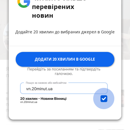
перевірених
новин
Додайте 20 хвилин до вибраних джерел в Google
ДОДАТИ 20 ХВИЛИН В GOOGLE
Ядерний щит із центром у Вінниці: як
працювала 43-тя ракетна армія
photo_camera
play_circle_filled
«Пакунок школяра»: де у Вінниці
витратити державну допомогу на
підготовку до школи (партнерський
проєкт)
3 серпня 2026 р.