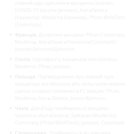
повний курс щеплення вакциною Janssen
(COVID-19 Vaccine Janssen), AstraZeneca
(Vaxzevria), Moderna (Spikevax), Pfizer-BioNTech
(Comirnaty).
Франція.
Дозволені вакцини: Pfizer/Comirnaty,
Moderna, AstraZeneca/Vaxzevria/Covishield і
Janssen/Johnson&Johnson.
Італія.
Сертифікату вакцинації AstraZeneca,
Moderna, Pfizer, Janssen.
Польща.
Підтвердження про повний курс
вакцинації англійською або польською мовою
однією із зареєстрованих в ЄС вакцин: Pfizer,
Moderna, Astra-Zeneca, Jonson&Jonson.
Чехія.
Для в’їзду приймаються вакцини:
Vaxzevria (AstraZeneca), Spikevax (Moderna),
Comirnaty (Pfizer/BioNTech), Janssen, Covishield.
Словаччина.
Приймаються всі вакцини,