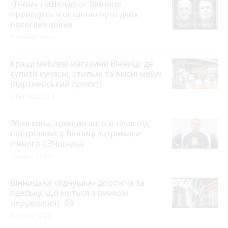
«Гном» і «Шелдон»: Вінниця
проводить в останню путь двох
полеглих воїнів
4 години тому
Кращі меблеві магазини Вінниці: де
купити сучасні, стильні та якісні меблі
(партнерський проєкт)
8 липня 2026 р.
Збив копа, трощив авто й тікав під
пострілами: у Вінниці затримали
п’яного СЗЧшника
Вчора о 21:58
Вінницька «однушка» дорожча за
одеську: що коїться з ринком
нерухомості
photo_camera
Вчора о 14:24