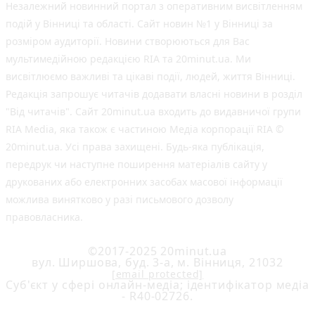
Незалежний новинний портал з оперативним висвітленням
подій у Вінниці та області. Сайт новин №1 у Вінниці за
розміром аудиторії. Новини створюються для Вас
мультимедійною редакцією RIA та 20minut.ua. Ми
висвітлюємо важливі та цікаві події, людей, життя Вінниці.
Редакція запрошує читачів додавати власні новини в розділ
"Від читачів". Сайт 20minut.ua входить до видавничої групи
RIA Media, яка також є частиною Медіа корпорації RIA ©
20minut.ua. Усі права захищені. Будь-яка публiкацiя,
передрук чи наступне поширення матеріалів сайту у
друкованих або електронних засобах масової інформації
можлива винятково у разі письмового дозволу
правовласника.
©2017-2025 20minut.ua
вул. Ширшова, буд. 3-а, м. Вінниця, 21032
[email protected]
Cуб'єкт у сфері онлайн-медіа; ідентифікатор медіа
- R40-02726.