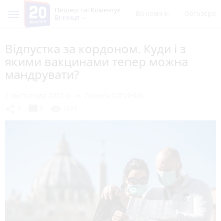
Пишеш ти! Коментує
Всі новини
Обговорен
Вінниця
Відпустка за кордоном. Куди і з
якими вакцинами тепер можна
мандрувати?
2 листопада 2021 р.
Лариса ОЛІЙНИК
chat_bubble
share
visibility
3
0
1434