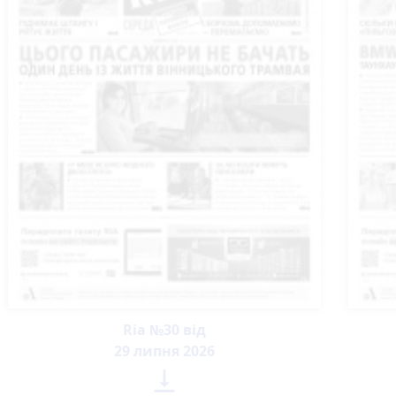
Ria №30 від
29 липня 2026
