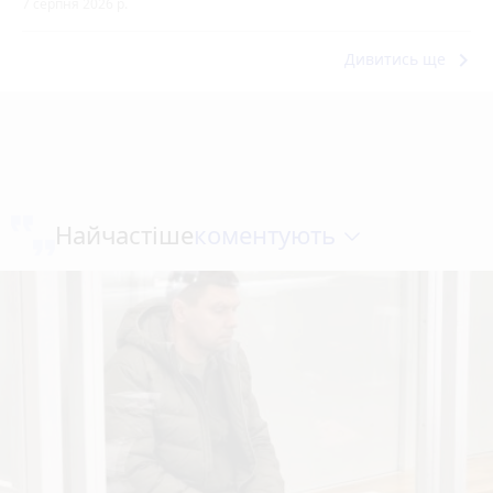
7 серпня 2026 р.
keyboard_arrow_right
Дивитись ще
коментують
Найчастіше