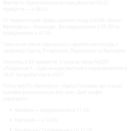
Фастів-1». Відправлення запланували на 04.22,
прибуття — о 06.11.
21 травня інший графік матиме поїзд №6438 «Івано-
Франківськ – Коломия». Він вирушатиме о 05.39 та
прибуватиме о 07.30.
Тимчасові зміни торкнуться і приміських поїздів у
напрямку Одеси, Роздільної, Подільська та Вапнярки.
Зокрема, з 24 травня по 3 червня поїзд №6205
«Роздільна-1 – Одеса» курсуватиме з відправленням о
18.21 та прибуттям о 20.01.
Поїзд №6255 «Вапнярка – Одеса-Головна» до станції
Іванівка рухатиметься без змін. Далі графік
коригують:
Іванівка — відправлення о 11.32;
Мигаєве — о 12.05;
Роздільна-Сортувальна — о 12.28.