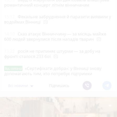
романтичний концерт літнім вінничанам
15:12
Фекальне забруднення й паразити виявили у
водоймах Вінниці
photo_camera
14:10
Сказ атакує Вінниччину — за місяць майже
600 людей звернулися після нападів тварин
photo_camera
13:32
росія не припиняє штурми — за добу на
фронті сталося 233 бої
photo_camera
«Сертифікати добра»: у Вінниці знову
Від читача
допомагають тим, хто потребує підтримки
Всі новини
Підпишись