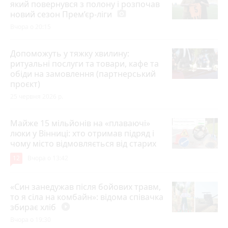
який повернувся з полону і розпочав
новий сезон Прем’єр-ліги
photo_camera
Вчора о 20:15
Допоможуть у тяжку хвилину:
ритуальні послуги та товари, кафе та
обіди на замовлення (партнерський
проєкт)
25 червня 2026 р.
Майже 15 мільйонів на «плаваючі»
люки у Вінниці: хто отримав підряд і
чому місто відмовляється від старих
12
Вчора о 13:42
«Син занедужав після бойових травм,
то я сіла на комбайн»: відома співачка
збирає хліб
play_circle_filled
Вчора о 19:30