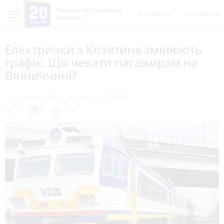
Пишеш ти! Коментує
Всі новини
Обговорен
Вінниця
Електрички з Козятина змінюють
графік. Що чекати пасажирам на
Вінниччині?
15 травня 2026 р.
Марія ЛЄХОВА
chat_bubble
share
visibility
0
0
243