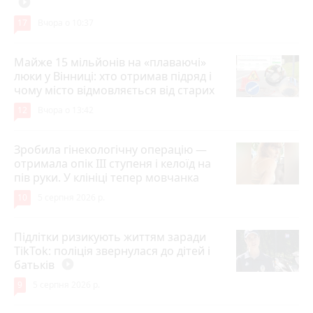
play_circle_filled
17
Вчора о 10:37
Майже 15 мільйонів на «плаваючі»
люки у Вінниці: хто отримав підряд і
чому місто відмовляється від старих
12
Вчора о 13:42
Зробила гінекологічну операцію —
отримала опік ІІІ ступеня і келоїд на
пів руки. У клініці тепер мовчанка
10
5 серпня 2026 р.
Підлітки ризикують життям заради
TikTok: поліція звернулася до дітей і
батьків
play_circle_filled
9
5 серпня 2026 р.