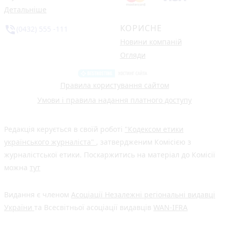
Детальніше
КОРИСНЕ
phone_in_talk
(0432) 555 -111
Новини компаній
Огляди
Правила користування сайтом
Умови і правила надання платного доступу
Редакція керується в своїй роботі
"Кодексом етики
українського журналіста"
, затвердженим Комісією з
журналістської етики. Поскаржитись на матеріал до Комісії
можна
тут
Видання є членом
Асоціації Незалежні регіональні видавці
України
та Всесвітньої асоціації видавців
WAN-IFRA