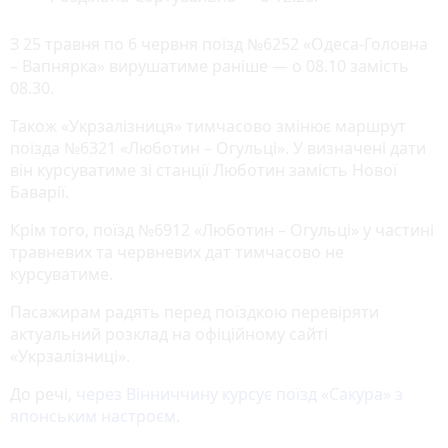
З 25 травня по 6 червня поїзд №6252 «Одеса-Головна
– Вапнярка» вирушатиме раніше — о 08.10 замість
08.30.
Також «Укрзалізниця» тимчасово змінює маршрут
поїзда №6321 «Люботин – Огульці». У визначені дати
він курсуватиме зі станції Люботин замість Нової
Баварії.
Крім того, поїзд №6912 «Люботин – Огульці» у частині
травневих та червневих дат тимчасово не
курсуватиме.
Пасажирам радять перед поїздкою перевіряти
актуальний розклад на офіційному сайті
«Укрзалізниці».
До речі,
через Вінниччину курсує поїзд «Сакура» з
японським настроєм
.