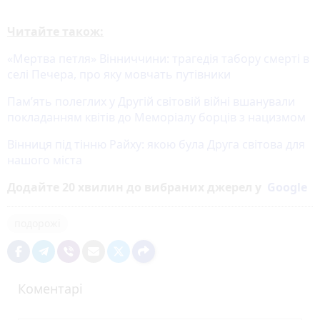
Читайте також:
«Мертва петля» Вінниччини: трагедія табору смерті в
селі Печера, про яку мовчать путівники
Пам’ять полеглих у Другій світовій війні вшанували
покладанням квітів до Меморіалу борців з нацизмом
Вінниця під тінню Райху: якою була Друга світова для
нашого міста
Додайте 20 хвилин до вибраних джерел у
Google
подорожі
Коментарі