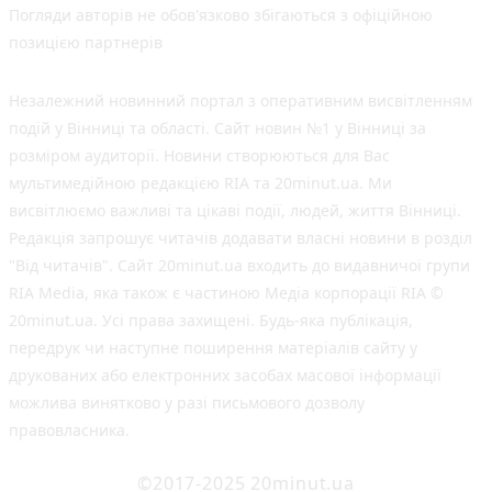
Погляди авторів не обов'язково збігаються з офіційною
позицією партнерів
Незалежний новинний портал з оперативним висвітленням
подій у Вінниці та області. Сайт новин №1 у Вінниці за
розміром аудиторії. Новини створюються для Вас
мультимедійною редакцією RIA та 20minut.ua. Ми
висвітлюємо важливі та цікаві події, людей, життя Вінниці.
Редакція запрошує читачів додавати власні новини в розділ
"Від читачів". Сайт 20minut.ua входить до видавничої групи
RIA Media, яка також є частиною Медіа корпорації RIA ©
20minut.ua. Усі права захищені. Будь-яка публiкацiя,
передрук чи наступне поширення матеріалів сайту у
друкованих або електронних засобах масової інформації
можлива винятково у разі письмового дозволу
правовласника.
©2017-2025 20minut.ua