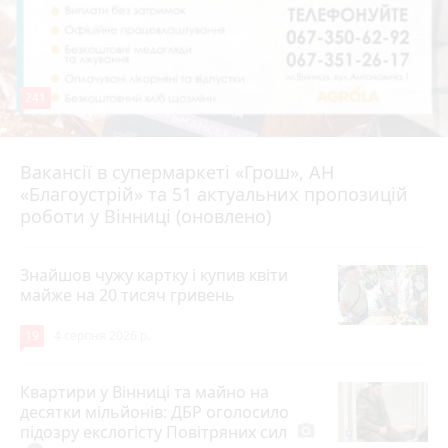
241
Вакансії в супермаркеті «Грош», АН
4 серпня 2026 р.
«Благоустрій» та 51 актуальних пропозицій
роботи у Вінниці (оновлено)
Знайшов чужу картку і купив квіти
майже на 20 тисяч гривень
19
4 серпня 2026 р.
Квартири у Вінниці та майно на
десятки мільйонів: ДБР оголосило
підозру екслогісту Повітряних сил
photo_camera