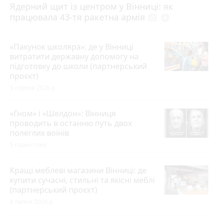
Ядерний щит із центром у Вінниці: як
працювала 43-тя ракетна армія
photo_camera
play_circle_filled
«Пакунок школяра»: де у Вінниці
витратити державну допомогу на
підготовку до школи (партнерський
проєкт)
3 серпня 2026 р.
«Гном» і «Шелдон»: Вінниця
проводить в останню путь двох
полеглих воїнів
5 годин тому
Кращі меблеві магазини Вінниці: де
купити сучасні, стильні та якісні меблі
(партнерський проєкт)
8 липня 2026 р.