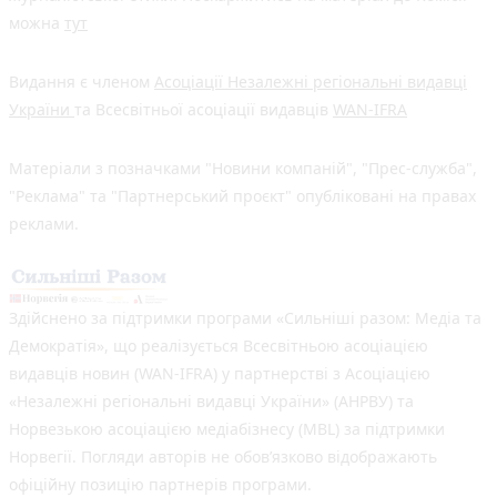
можна
тут
Видання є членом
Асоціації Незалежні регіональні видавці
України
та Всесвітньої асоціації видавців
WAN-IFRA
Матеріали з позначками "Новини компаній", "Прес-служба",
"Реклама" та "Партнерський проєкт" опубліковані на правах
реклами.
Здійснено за підтримки програми «Сильніші разом: Медіа та
Демократія», що реалізується Всесвітньою асоціацією
видавців новин (WAN-IFRA) у партнерстві з Асоціацією
«Незалежні регіональні видавці України» (АНРВУ) та
Норвезькою асоціацією медіабізнесу (MBL) за підтримки
Норвегії. Погляди авторів не обов’язково відображають
офіційну позицію партнерів програми.