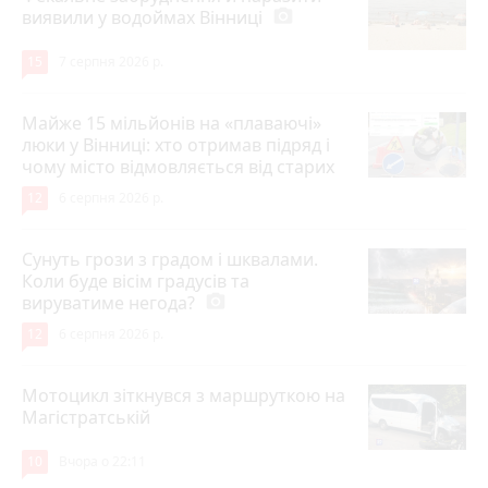
виявили у водоймах Вінниці
photo_camera
15
7 серпня 2026 р.
Майже 15 мільйонів на «плаваючі»
люки у Вінниці: хто отримав підряд і
чому місто відмовляється від старих
12
6 серпня 2026 р.
Сунуть грози з градом і шквалами.
Коли буде вісім градусів та
вируватиме негода?
photo_camera
12
6 серпня 2026 р.
Мотоцикл зіткнувся з маршруткою на
Магістратській
10
Вчора о 22:11