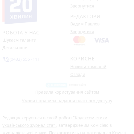
Звернутися
РЕДАКТОРИ
Вадим Павлов
Звернутися
РОБОТА У НАС
Шукаєм таланти
Детальніше
КОРИСНЕ
phone_in_talk
(0432) 555 -111
Новини компаній
Огляди
Правила користування сайтом
Умови і правила надання платного доступу
Редакція керується в своїй роботі
"Кодексом етики
українського журналіста"
, затвердженим Комісією з
журналістської етики. Поскаржитись на матеріал до Комісії