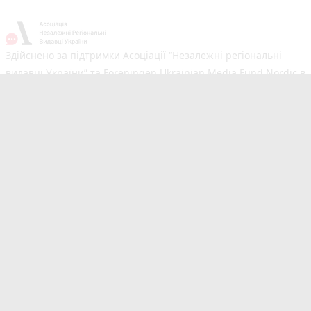
Здійснено за підтримки Асоціації “Незалежні регіональні
видавці України” та Foreningen Ukrainian Media Fund Nordic в
рамках реалізації проєкту Хаб підтримки регіональних медіа.
Погляди авторів не обов'язково збігаються з офіційною
позицією партнерів
Незалежний новинний портал з оперативним висвітленням
подій у Вінниці та області. Сайт новин №1 у Вінниці за
розміром аудиторії. Новини створюються для Вас
мультимедійною редакцією RIA та 20minut.ua. Ми
висвітлюємо важливі та цікаві події, людей, життя Вінниці.
Редакція запрошує читачів додавати власні новини в розділ
"Від читачів". Сайт 20minut.ua входить до видавничої групи
RIA Media, яка також є частиною Медіа корпорації RIA ©
20minut.ua. Усі права захищені. Будь-яка публiкацiя,