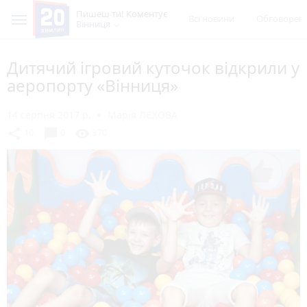
Пишеш ти! Коментує
Всі новини
Обговорен
Вінниця
Дитячий ігровий куточок відкрили у
аеропорту «Вінниця»
14 серпня 2017 р.
Марія ЛЄХОВА
chat_bubble
share
visibility
10
0
370