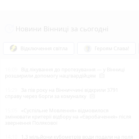
Новини Вінниці за сьогодні
Відключення світла
Героям Слава!
16:09
Від лікування до протезування — у Вінниці
розширили допомогу нацгвардійцям
photo_camera
15:29
За пів року на Вінниччині відкрили 3791
справу через борги за комуналку
photo_camera
15:05
«Суспільне Мовлення» відмовилося
змінювати критерії відбору на «Євробачення» після
звернення Полякової
14:10
1,3 мільйони кубометрів води подали на поля