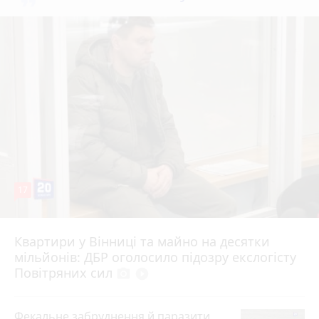
17
Квартири у Вінниці та майно на десятки
6 серпня 2026 р.
мільйонів: ДБР оголосило підозру екслогісту
Повітряних сил
photo_camera
play_circle_filled
Фекальне забруднення й паразити