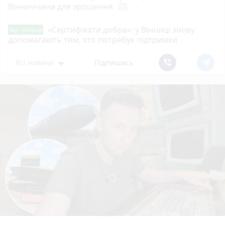
Вінниччини для зрошення
photo_camera
«Сертифікати добра»: у Вінниці знову
Від читача
допомагають тим, хто потребує підтримки
Всі новини
Підпишись