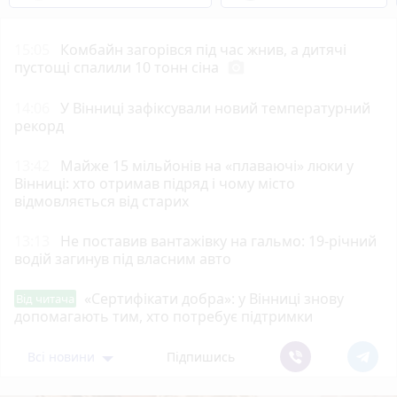
15:05
Комбайн загорівся під час жнив, а дитячі
пустощі спалили 10 тонн сіна
photo_camera
14:06
У Вінниці зафіксували новий температурний
рекорд
13:42
Майже 15 мільйонів на «плаваючі» люки у
Вінниці: хто отримав підряд і чому місто
відмовляється від старих
13:13
Не поставив вантажівку на гальмо: 19-річний
водій загинув під власним авто
«Сертифікати добра»: у Вінниці знову
Від читача
допомагають тим, хто потребує підтримки
Всі новини
Підпишись