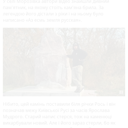
У селі Морозівка автори відео знайшли дивний
пам'ятник, на якому стоїть кам'яна брила. За
легендою його дістали з ріки і на ньому було
написано «Аз есмь земля русская».
Нібито, цей камінь поставили біля річки Рось і він
позначав межу Київської Русі за часів Ярослава
Мудрого. Старий напис стерся, тож на каменюці
викарбували новий. Але і його зараз стерли, бо як