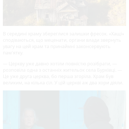
В середині храму збереглися залишки фресок. «Хащі»
сподіваються, що меценати, органи влади звернуть
увагу на цей храм та принаймні законсервують
пам'ятку.
— Церкву уже давно хотіли повністю розібрати, —
розповіла одна з останніх жительок села Бурківці. —
Це уже друга церква, бо перша згоріла. Храм був
великим, на кілька сіл. У цій церкві аж два хори діяли.