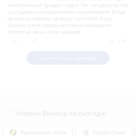
зелепупенкам! Бридко і гидко! Так і всі дірки на тілі
сьогоднішньої влади можна позализувати! Владу
не можна любити: це якась патологія! А ось
Україну, у якій живеш не можна ненавидіти.
Репортаж же на загал цікавий!
reply
share
remove
add
3
Дивитись ще 6 відповідей
Новини Вінниці за сьогодні
Відключення світла
Героям Слава!