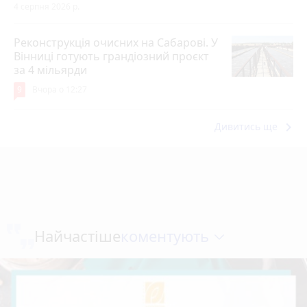
4 серпня 2026 р.
Реконструкція очисних на Сабарові. У
Вінниці готують грандіозний проєкт
за 4 мільярди
9
Вчора о 12:27
keyboard_arrow_right
Дивитись ще
коментують
Найчастіше