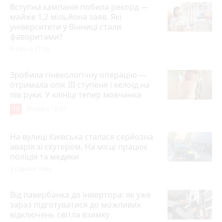
Вступна кампанія побила рекорд —
майже 1,2 мільйона заяв. Які
університети у Вінниці стали
фаворитами?
Вчора о 17:36
Зробила гінекологічну операцію —
отримала опік ІІІ ступеня і келоїд на
пів руки. У клініці тепер мовчанка
10
Вчора о 18:55
На вулиці Київська сталася серйозна
аварія зі скутером. На місці працює
поліція та медики
3 години тому
Від павербанка до інвертора: як уже
зараз підготуватися до можливих
відключень світла взимку