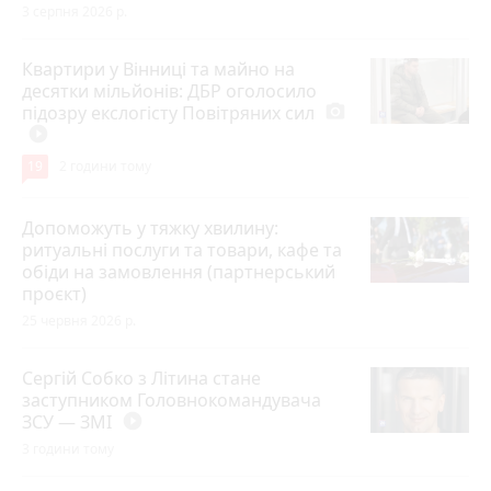
3 серпня 2026 р.
Квартири у Вінниці та майно на
десятки мільйонів: ДБР оголосило
підозру екслогісту Повітряних сил
photo_camera
play_circle_filled
19
2 години тому
Допоможуть у тяжку хвилину:
ритуальні послуги та товари, кафе та
обіди на замовлення (партнерський
проєкт)
25 червня 2026 р.
Сергій Собко з Літина стане
заступником Головнокомандувача
ЗСУ — ЗМІ
play_circle_filled
3 години тому