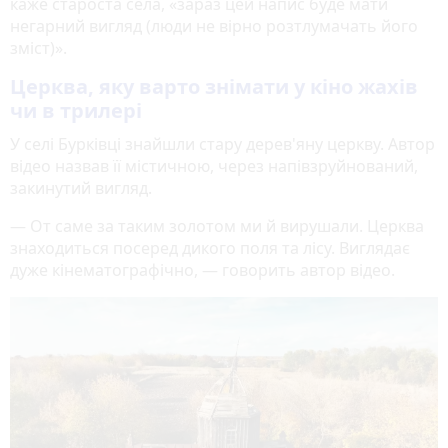
каже староста села, «зараз цей напис буде мати
негарний вигляд (люди не вірно розтлумачать його
зміст)».
Церква, яку варто знімати у кіно жахів
чи в трилері
У селі Бурківці знайшли стару дерев'яну церкву. Автор
відео назвав її містичною, через напівзруйнований,
закинутий вигляд.
— От саме за таким золотом ми й вирушали. Церква
знаходиться посеред дикого поля та лісу. Виглядає
дуже кінематографічно, — говорить автор відео.