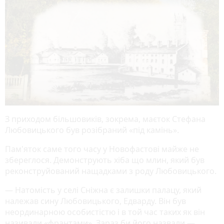
З приходом більшовиків, зокрема, маєток Стефана
Любовицького був розібраний «під камінь».
Пам'яток саме того часу у Новофастові майже не
збереглося. Демонструють хіба що млин, який був
реконструйований нащадками з роду Любовицького.
— Натомість у селі Сніжна є залишки палацу, який
належав сину Любовицького, Едварду. Він був
неординарною особистістю і в той час таких як він
називали «франтами». Зараз би його назвали —