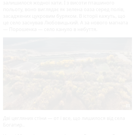
залишилося жодної хати. І з висоти пташиного
польоту, воно виглядає як зелена оаза серед полів,
засаджених цукровим буряком. В історії кажуть, що
це село заснував Любовицький. А за нового магната
— Порошенка — село кануло в небуття.
Дві цегляних стіни — от і все, що лишилося від села
Богатир..