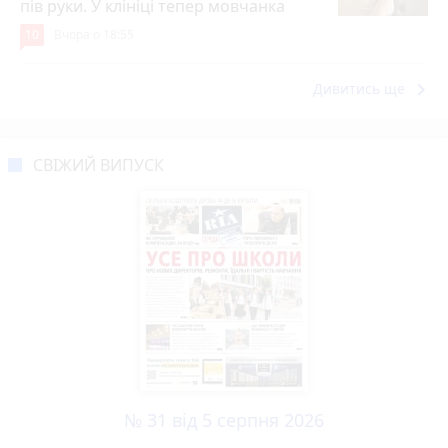
пів руки. У клініці тепер мовчанка
10
Вчора о 18:55
keyboard_arrow_right
Дивитись ще
СВІЖИЙ ВИПУСК
№ 31 від 5 серпня 2026