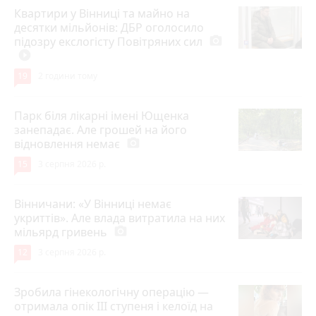
Квартири у Вінниці та майно на
десятки мільйонів: ДБР оголосило
підозру екслогісту Повітряних сил
photo_camera
play_circle_filled
19
2 години тому
Парк біля лікарні імені Ющенка
занепадає. Але грошей на його
відновлення немає
photo_camera
15
3 серпня 2026 р.
Вінничани: «У Вінниці немає
укриттів». Але влада витратила на них
мільярд гривень
photo_camera
12
3 серпня 2026 р.
Зробила гінекологічну операцію —
отримала опік ІІІ ступеня і келоїд на