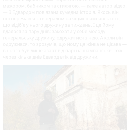
мажором, бабником та стилягою, — каже автор відео.
— З Едвардом пов'язана кумедна історія. Якось він
посперечався з генералом на ящик шампанського,
що відіб'є у нього дружину за тиждень. І це йому
вдалося за пару днів: закохати у себе молоду
генеральську дружину, одружитися з нею. А коли він
одружився, то зрозумів, що йому ця жінка не цікава —
в нього був лише азарт від парі на шампанське. Тож
через кілька днів Едвард втік від дружини.