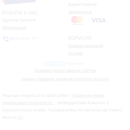
Вадим Павлов
Звернутися
РОБОТА У НАС
Шукаєм таланти
Детальніше
КОРИСНЕ
phone_in_talk
(0432) 555 -111
Новини компаній
Огляди
Правила користування сайтом
Умови і правила надання платного доступу
Редакція керується в своїй роботі
"Кодексом етики
українського журналіста"
, затвердженим Комісією з
журналістської етики. Поскаржитись на матеріал до Комісії
можна
тут