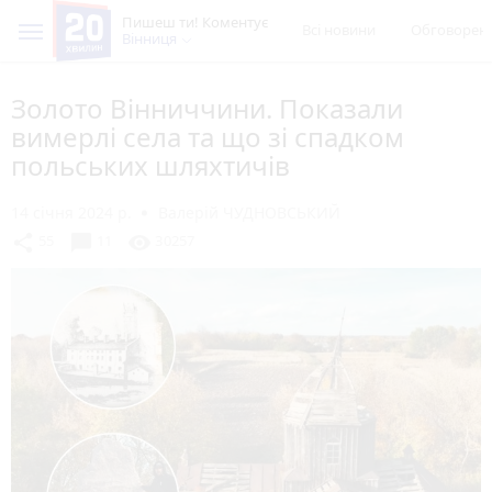
Пишеш ти! Коментує
Всі новини
Обговорен
Вінниця
Золото Вінниччини. Показали
вимерлі села та що зі спадком
польських шляхтичів
14 січня 2024 р.
Валерій ЧУДНОВСЬКИЙ
chat_bubble
share
visibility
55
11
30257