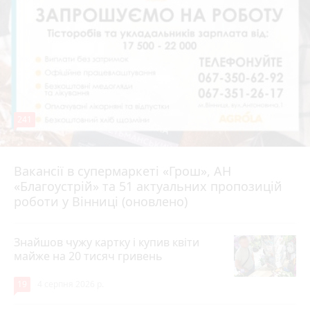
241
Вакансії в супермаркеті «Грош», АН
4 серпня 2026 р.
«Благоустрій» та 51 актуальних пропозицій
роботи у Вінниці (оновлено)
Знайшов чужу картку і купив квіти
майже на 20 тисяч гривень
19
4 серпня 2026 р.