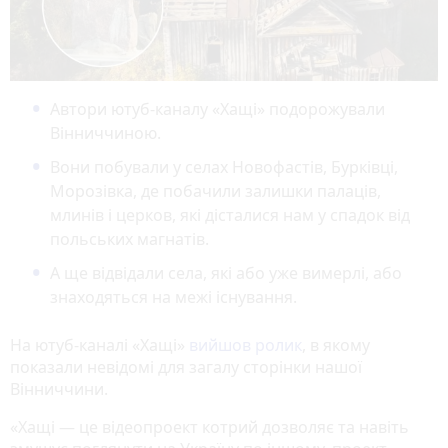
Автори ютуб-каналу «Хащі» подорожували
Вінниччиною.
Вони побували у селах Новофастів, Бурківці,
Морозівка, де побачили залишки палаців,
млинів і церков, які дісталися нам у спадок від
польських магнатів.
А ще відвідали села, які або уже вимерлі, або
знаходяться на межі існування.
На ютуб-каналі «Хащі»
вийшов ролик
, в якому
показали невідомі для загалу сторінки нашої
Вінниччини.
«Хащі — це відеопроект котрий дозволяє та навіть