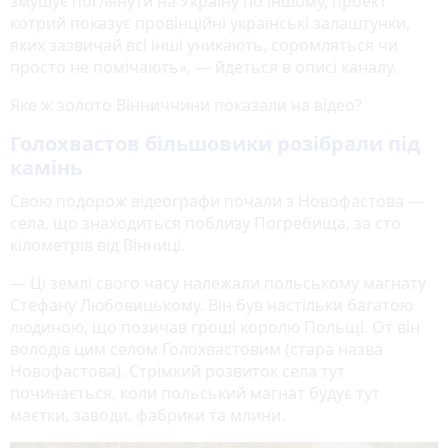
змушує поглянути на Україну по іншому, проект
котрий показує провінційні українські залаштунки,
яких зазвичай всі інші уникають, соромляться чи
просто не помічають», — йдеться в описі каналу.
Яке ж золото Вінниччини показали на відео?
Голохвастов більшовики розібрали під
камінь
Свою подорож відеографи почали з Новофастова —
села, що знаходиться поблизу Погребища, за сто
кілометрів від Вінниці.
— Ці землі свого часу належали польському магнату
Стефану Любовицькому. Він був настільки багатою
людиною, що позичав гроші королю Польщі. От він
володів цим селом Голохвастовим (стара назва
Новофастова). Стрімкий розвиток села тут
починається, коли польський магнат будує тут
маєтки, заводи, фабрики та млини.