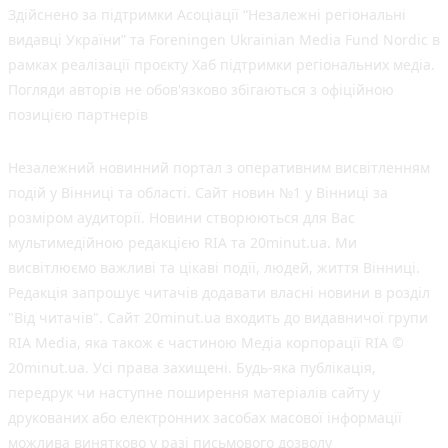
Здійснено за підтримки Асоціації “Незалежні регіональні
видавці України” та Foreningen Ukrainian Media Fund Nordic в
рамках реалізації проєкту Хаб підтримки регіональних медіа.
Погляди авторів не обов'язково збігаються з офіційною
позицією партнерів
Незалежний новинний портал з оперативним висвітленням
подій у Вінниці та області. Сайт новин №1 у Вінниці за
розміром аудиторії. Новини створюються для Вас
мультимедійною редакцією RIA та 20minut.ua. Ми
висвітлюємо важливі та цікаві події, людей, життя Вінниці.
Редакція запрошує читачів додавати власні новини в розділ
"Від читачів". Сайт 20minut.ua входить до видавничої групи
RIA Media, яка також є частиною Медіа корпорації RIA ©
20minut.ua. Усі права захищені. Будь-яка публiкацiя,
передрук чи наступне поширення матеріалів сайту у
друкованих або електронних засобах масової інформації
можлива винятково у разі письмового дозволу