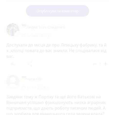
Опублікувати коментар
Лидия Ткач-Слиденко
25 липня 2024 р.
Дослухала до місця де про Ліпецьку фабрику, та й
х ,хлопці повага до вас зникла. Не сподівалася від
вас.
reply
share
remove
add
1
Читач70
21 січня 2024 р.
Завдяки тому ж Пороху та ще його батькові на
Вінничині успішно функціонують низка аграрних
підприємств, що дають роботу тисячам людей. А
що зробила для вінницького села зелена влада?