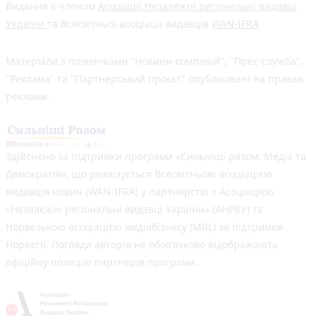
Видання є членом
Асоціації Незалежні регіональні видавці
України
та Всесвітньої асоціації видавців
WAN-IFRA
Матеріали з позначками "Новини компаній", "Прес-служба",
"Реклама" та "Партнерський проєкт" опубліковані на правах
реклами.
Здійснено за підтримки програми «Сильніші разом: Медіа та
Демократія», що реалізується Всесвітньою асоціацією
видавців новин (WAN-IFRA) у партнерстві з Асоціацією
«Незалежні регіональні видавці України» (АНРВУ) та
Норвезькою асоціацією медіабізнесу (MBL) за підтримки
Норвегії. Погляди авторів не обов’язково відображають
офіційну позицію партнерів програми.