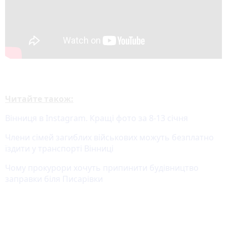
Читайте також:
Вінниця в Instagram. Кращі фото за 8-13 січня
Члени сімей загиблих військових можуть безплатно
їздити у транспорті Вінниці
Чому прокурори хочуть припинити будівництво
заправки біля Писарівки