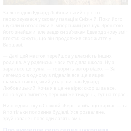
За легендою Едвард Любовицький просто
переховувався у своєму палаці в Сніжній. Поки його
шукали й оголосили в імперський розшук. Зрештою
його знайшли, але завдяки зв'язкам Едвард знову зміг
втекти: кажуть, що він продовжив своє життя у
Варшаві.
— Далі цей маєток перейшов у власність інших
родичів. А у радянські часи тут діяла школа. Ну а
зараз все це руїна, — говорить автор відео. — За
легендою в одному з підвалів все ще є ящик
шампанського, який у парі виграв Едвард
Любовицький. Хоча я в це не вірю: скоріш за все,
воно було випите у перший же тиждень, тут на терасі.
Нині від маєтку в Сніжній зберігся хіба що каркас — та
й то тільки половина будівлі. Усе розвалене,
зруйноване і повсюди лазять змії.
Про вимерле село серед цукрових