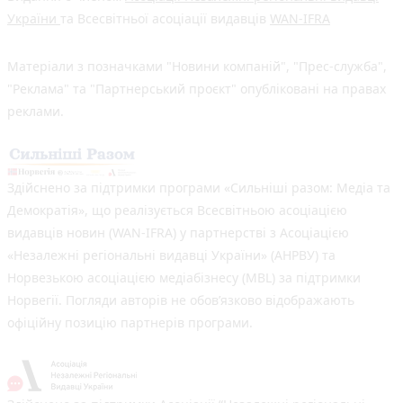
України
та Всесвітньої асоціації видавців
WAN-IFRA
Матеріали з позначками "Новини компаній", "Прес-служба",
"Реклама" та "Партнерський проєкт" опубліковані на правах
реклами.
Здійснено за підтримки програми «Сильніші разом: Медіа та
Демократія», що реалізується Всесвітньою асоціацією
видавців новин (WAN-IFRA) у партнерстві з Асоціацією
«Незалежні регіональні видавці України» (АНРВУ) та
Норвезькою асоціацією медіабізнесу (MBL) за підтримки
Норвегії. Погляди авторів не обов’язково відображають
офіційну позицію партнерів програми.