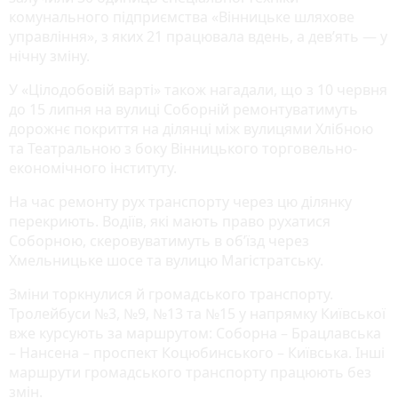
комунального підприємства «Вінницьке шляхове
управління», з яких 21 працювала вдень, а дев’ять — у
нічну зміну.
У «Цілодобовій варті» також нагадали, що з 10 червня
до 15 липня на вулиці Соборній ремонтуватимуть
дорожнє покриття на ділянці між вулицями Хлібною
та Театральною з боку Вінницького торговельно-
економічного інституту.
На час ремонту рух транспорту через цю ділянку
перекриють. Водіїв, які мають право рухатися
Соборною, скеровуватимуть в об’їзд через
Хмельницьке шосе та вулицю Магістратську.
Зміни торкнулися й громадського транспорту.
Тролейбуси №3, №9, №13 та №15 у напрямку Київської
вже курсують за маршрутом: Соборна – Брацлавська
– Нансена – проспект Коцюбинського – Київська. Інші
маршрути громадського транспорту працюють без
змін.