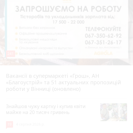
241
Вакансії в супермаркеті «Грош», АН
4 серпня 2026 р.
«Благоустрій» та 51 актуальних пропозицій
роботи у Вінниці (оновлено)
Знайшов чужу картку і купив квіти
майже на 20 тисяч гривень
19
4 серпня 2026 р.