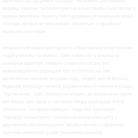
Здійснено за підтримки Асоціації “Незалежні регіональні
видавці України” та Foreningen Ukrainian Media Fund Nordic в
рамках реалізації проєкту Хаб підтримки регіональних медіа.
Погляди авторів не обов'язково збігаються з офіційною
позицією партнерів
Незалежний новинний портал з оперативним висвітленням
подій у Вінниці та області. Сайт новин №1 у Вінниці за
розміром аудиторії. Новини створюються для Вас
мультимедійною редакцією RIA та 20minut.ua. Ми
висвітлюємо важливі та цікаві події, людей, життя Вінниці.
Редакція запрошує читачів додавати власні новини в розділ
"Від читачів". Сайт 20minut.ua входить до видавничої групи
RIA Media, яка також є частиною Медіа корпорації RIA ©
20minut.ua. Усі права захищені. Будь-яка публiкацiя,
передрук чи наступне поширення матеріалів сайту у
друкованих або електронних засобах масової інформації
можлива винятково у разі письмового дозволу