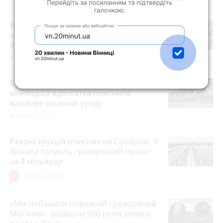
Від павербанка до інвертора: як уже
зараз підготуватися до можливих
відключень світла взимку
4 серпня 2026 р.
Відстрочка від мобілізації по-новому:
вінницька адвокатка пояснила
важливе рішення уряду
Вчора о 14:20
Реконструкція очисних на Сабарові. У
Вінниці готують грандіозний проєкт
за 4 мільярди
8
Вчора о 12:27
«Ми побачили порожній і розорений
Могилів»: знайшли 300-річні записи