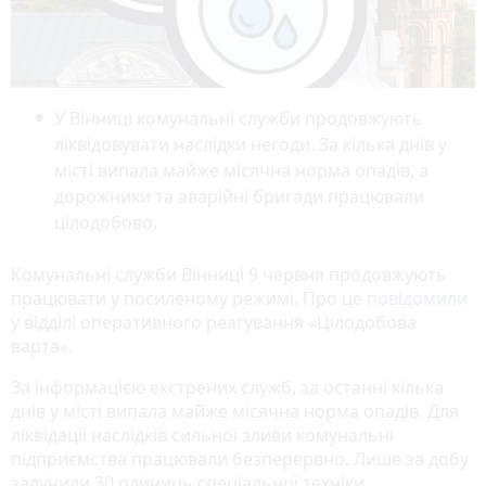
У Вінниці комунальні служби продовжують
ліквідовувати наслідки негоди. За кілька днів у
місті випала майже місячна норма опадів, а
дорожники та аварійні бригади працювали
цілодобово.
Комунальні служби Вінниці 9 червня продовжують
працювати у посиленому режимі. Про це
повідомили
у відділі оперативного реагування «Цілодобова
варта».
За інформацією екстрених служб, за останні кілька
днів у місті випала майже місячна норма опадів. Для
ліквідації наслідків сильної зливи комунальні
підприємства працювали безперервно. Лише за добу
залучили 30 одиниць спеціальної техніки