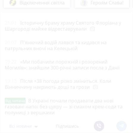
Відключення світла
Героям Слава!
21:01
Історичну браму храму Святого Флоріана у
Шаргороді майже відреставрували
photo_camera
20:07
П'янючий водій лаявся та кидався на
патрульних вночі на Келецькій
19:22
«Ми побачили порожній і розорений
Могилів»: знайшли 300-річні записи посла з Данії
19:13
Після +38 погода різко зміниться. Коли
Вінниччину накриють дощі та грози
photo_camera
В Україні почали продавати два нові
Від читача
газовані напої без цукру — зі смаком крем-соди та
полуниці з вершками
Всі новини
Підпишись