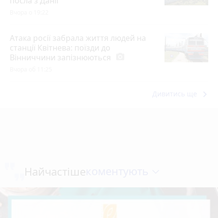
посла з Данії
Вчора о 19:22
Атака росії забрала життя людей на
станції Квітнева: поїзди до
Вінниччини запізнюються
photo_camera
Вчора об 11:25
keyboard_arrow_right
Дивитись ще
коментують
Найчастіше