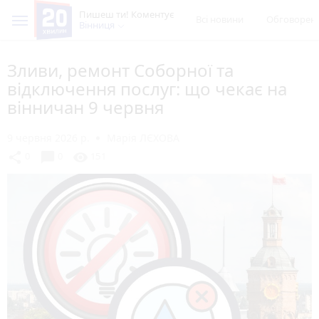
Пишеш ти! Коментує
Всі новини
Обговорен
Вінниця
Зливи, ремонт Соборної та
відключення послуг: що чекає на
вінничан 9 червня
9 червня 2026 р.
Марія ЛЄХОВА
chat_bubble
share
visibility
0
0
151