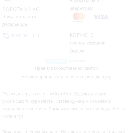
Вадим Павлов
Звернутися
РОБОТА У НАС
Шукаєм таланти
Детальніше
КОРИСНЕ
phone_in_talk
(0432) 555 -111
Новини компаній
Огляди
Правила користування сайтом
Умови і правила надання платного доступу
Редакція керується в своїй роботі
"Кодексом етики
українського журналіста"
, затвердженим Комісією з
журналістської етики. Поскаржитись на матеріал до Комісії
можна
тут
Видання є членом
Асоціації Незалежні регіональні видавці