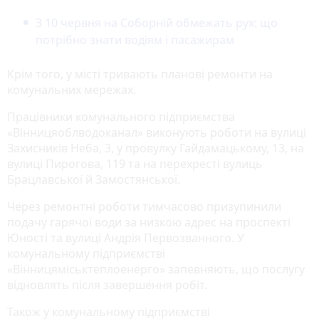
З 10 червня на Соборній обмежать рух: що
потрібно знати водіям і пасажирам
Крім того, у місті тривають планові ремонти на
комунальних мережах.
Працівники комунального підприємства
«Вінницяоблводоканал» виконують роботи на вулиці
Захисників Неба, 3, у провулку Гайдамацькому, 13, на
вулиці Пирогова, 119 та на перехресті вулиць
Брацлавської й Замостянської.
Через ремонтні роботи тимчасово призупинили
подачу гарячої води за низкою адрес на проспекті
Юності та вулиці Андрія Первозванного. У
комунальному підприємстві
«Вінницяміськтеплоенерго» запевняють, що послугу
відновлять після завершення робіт.
Також у комунальному підприємстві