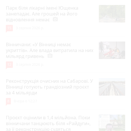
Парк біля лікарні імені Ющенка
занепадає. Але грошей на його
відновлення немає
photo_camera
15
3 серпня 2026 р.
Вінничани: «У Вінниці немає
укриттів». Але влада витратила на них
мільярд гривень
photo_camera
12
3 серпня 2026 р.
Реконструкція очисних на Сабарові. У
Вінниці готують грандіозний проєкт
за 4 мільярди
8
Вчора о 12:27
Проєкт оцінили в 1,4 мільйона. Поки
вінничани танцюють біля «Райдуги»,
за її реконструкцію судяться