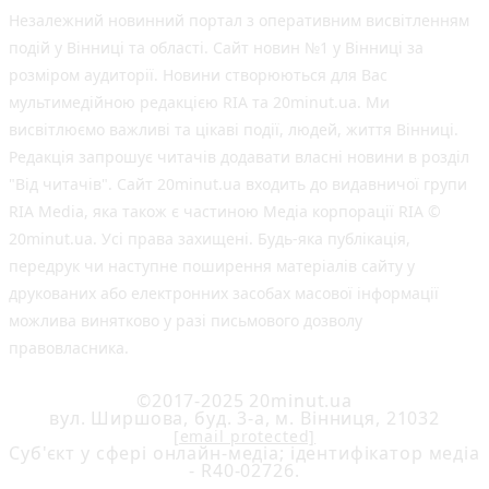
Незалежний новинний портал з оперативним висвітленням
подій у Вінниці та області. Сайт новин №1 у Вінниці за
розміром аудиторії. Новини створюються для Вас
мультимедійною редакцією RIA та 20minut.ua. Ми
висвітлюємо важливі та цікаві події, людей, життя Вінниці.
Редакція запрошує читачів додавати власні новини в розділ
"Від читачів". Сайт 20minut.ua входить до видавничої групи
RIA Media, яка також є частиною Медіа корпорації RIA ©
20minut.ua. Усі права захищені. Будь-яка публiкацiя,
передрук чи наступне поширення матеріалів сайту у
друкованих або електронних засобах масової інформації
можлива винятково у разі письмового дозволу
правовласника.
©2017-2025 20minut.ua
вул. Ширшова, буд. 3-а, м. Вінниця, 21032
[email protected]
Cуб'єкт у сфері онлайн-медіа; ідентифікатор медіа
- R40-02726.