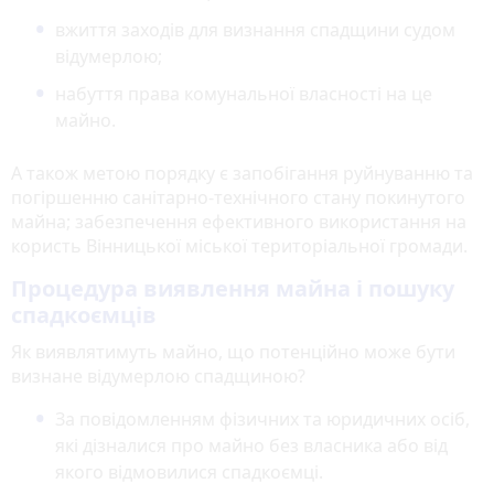
вжиття заходів для визнання спадщини судом
відумерлою;
набуття права комунальної власності на це
майно.
А також метою порядку є запобігання руйнуванню та
погіршенню санітарно-технічного стану покинутого
майна; забезпечення ефективного використання на
користь Вінницької міської територіальної громади.
Процедура виявлення майна і пошуку
спадкоємців
Як виявлятимуть майно, що потенційно може бути
визнане відумерлою спадщиною?
За повідомленням фізичних та юридичних осіб,
які дізналися про майно без власника або від
якого відмовилися спадкоємці.