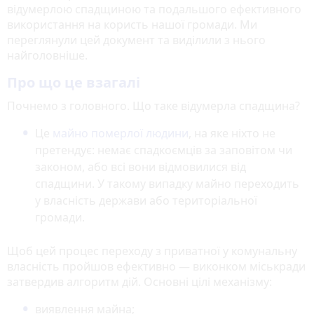
відумерлою спадщиною та подальшого ефективного
використання на користь нашої громади. Ми
переглянули цей документ та виділили з нього
найголовніше.
Про що це взагалі
Почнемо з головного. Що таке відумерла спадщина?
Це
майно померлої людини
, на яке ніхто не
претендує: немає спадкоємців за заповітом чи
законом, або всі вони відмовилися від
спадщини. У такому випадку майно переходить
у власність держави або територіальної
громади.
Щоб цей процес переходу з приватної у комунальну
власність пройшов ефективно — виконком міськради
затвердив алгоритм дій. Основні цілі механізму:
виявлення майна;