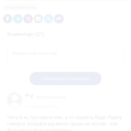
міськвиконком
Коментарі (21)
Опублікувати коментар
Ангеліна Орел
15 травня 2026 р.
Чого б ні, пустувати має, а то користь буде. Раджу
глянути інтерв’ю від якого трохи не пособі - але
його варто всім подивитись: