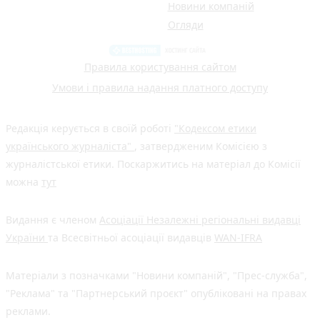
Новини компаній
Огляди
Правила користування сайтом
Умови і правила надання платного доступу
Редакція керується в своїй роботі
"Кодексом етики
українського журналіста"
, затвердженим Комісією з
журналістської етики. Поскаржитись на матеріал до Комісії
можна
тут
Видання є членом
Асоціації Незалежні регіональні видавці
України
та Всесвітньої асоціації видавців
WAN-IFRA
Матеріали з позначками "Новини компаній", "Прес-служба",
"Реклама" та "Партнерський проєкт" опубліковані на правах
реклами.