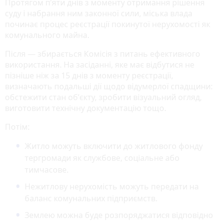
Протягом пʼяти днів з моменту отримання рішення
суду і набрання ним законної сили, міська влада
починає процес реєстрації покинутої нерухомості як
комунального майна.
Після — збирається Комісія з питань ефективного
використання. На засіданні, яке має відбутися не
пізніше ніж за 15 днів з моменту реєстрації,
визначають подальші дії щодо відумерлої спадщини:
обстежити стан обʼєкту, зробити візуальний огляд,
виготовити технічну документацію тощо.
Потім:
Житло можуть включити до житлового фонду
тергромади як службове, соціальне або
тимчасове.
Нежитлову нерухомість можуть передати на
баланс комунальних підприємств.
Землею можна буде розпоряджатися відповідно