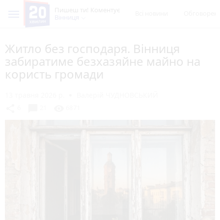
Пишеш ти! Коментує
Всі новини
Обговорен
Вінниця
Житло без господаря. Вінниця
забиратиме безхазяйне майно на
користь громади
13 травня 2026 р.
Валерій ЧУДНОВСЬКИЙ
chat_bubble
share
visibility
6
21
6871