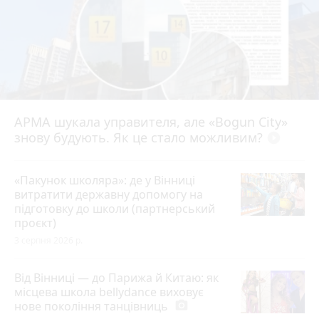
АРМА шукала управителя, але «Bogun City»
знову будують. Як це стало можливим?
play_circle_filled
«Пакунок школяра»: де у Вінниці
витратити державну допомогу на
підготовку до школи (партнерський
проєкт)
3 серпня 2026 р.
Від Вінниці — до Парижа й Китаю: як
місцева школа bellydance виховує
нове покоління танцівниць
photo_camera