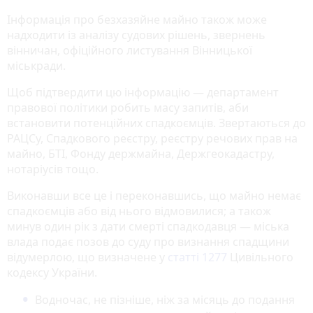
Інформація про безхазяйне майно також може
надходити із аналізу судових рішень, звернень
вінничан, офіційного листування Вінницької
міськради.
Щоб підтвердити цю інформацію — департамент
правової політики робить масу запитів, аби
встановити потенційних спадкоємців. Звертаються до
РАЦСу, Спадкового реєстру, реєстру речових прав на
майно, БТІ, Фонду держмайна, Держгеокадастру,
нотаріусів тощо.
Виконавши все це і переконавшись, що майно немає
спадкоємців або від нього відмовилися; а також
минув один рік з дати смерті спадкодавця — міська
влада подає позов до суду про визнання спадщини
відумерлою, що визначене у
статті 1277
Цивільного
кодексу України.
Водночас, не пізніше, ніж за місяць до подання