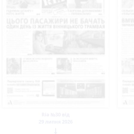
Ria №30 від
29 липня 2026
