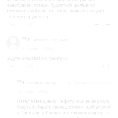
новобудови, котеджі будуються шаленими
темпами : одні воюють, а інші вливають відмиті
кошти у нерухомість.
reply
share
remove
add
2
Наталия Петрунько
14 травня 2026 р.
Будуть роздавати мігрантам?
reply
share
remove
add
0
Наталья Чантурія
Наталия Петрунько
reply
14 травня 2026 р.
Наталія Петрунько На фото ніби ви доросла.
Будуть забирати своїм діточкам, щоб діточки
в Парижах та Лондонах не жили в кварталі з