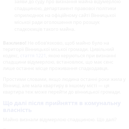
заяви до суду про визнання майна відумерлою
спадщиною, департамент правової політики
оприлюднює на офіційному сайті Вінницької
міської ради оголошення про розшук
спадкоємців такого майна.
Важливо!
Не обовʼязково, щоб майно було на
території Вінницької міської громади. Цивільний
кодекс,
стаття 1221
, якою керуються при визнанні
спадщини відумерлою, встановлює, що має сенс
лише останнє місце проживання спадкодавця.
Простими словами, якщо людина останні роки жила у
Вінниці, але мала квартиру в іншому місті — ця
квартира теж може перейти до вінницької громади.
Що далі після прийняття в комунальну
власність
Майно визнали відумерлою спадщиною. Що далі?