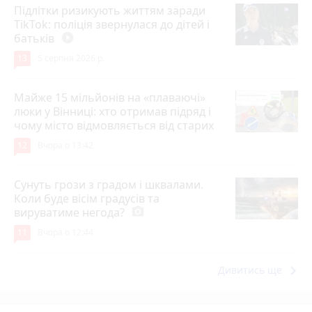
Підлітки ризикують життям заради
TikTok: поліція звернулася до дітей і
батьків
play_circle_filled
13
5 серпня 2026 р.
Майже 15 мільйонів на «плаваючі»
люки у Вінниці: хто отримав підряд і
чому місто відмовляється від старих
12
Вчора о 13:42
Сунуть грози з градом і шквалами.
Коли буде вісім градусів та
вируватиме негода?
photo_camera
11
Вчора о 12:44
keyboard_arrow_right
Дивитись ще