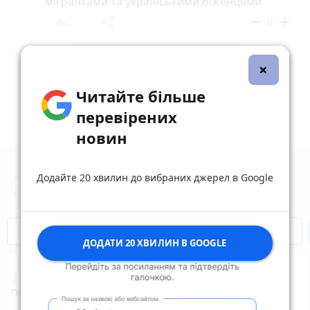
мігрантами та українськими біженцями.
reply
share
remove
add
0
Дивитись ще 16 відповідей
×
Читайте більше
перевірених
новин
Додайте 20 хвилин до вибраних джерел в Google
Новини Вінниці за сьогодні
Відключення світла
Героям Слава!
ДОДАТИ 20 ХВИЛИН В GOOGLE
21:01
Чи справді яблуко щодня замінює лікаря —
пояснили вінницькі медики