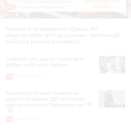
241
Вакансії в супермаркеті «Грош», АН
4 серпня 2026 р.
«Благоустрій» та 51 актуальних пропозицій
роботи у Вінниці (оновлено)
Знайшов чужу картку і купив квіти
майже на 20 тисяч гривень
19
4 серпня 2026 р.
Квартири у Вінниці та майно на
десятки мільйонів: ДБР оголосило
підозру екслогісту Повітряних сил
photo_camera
play_circle_filled
17
Вчора о 10:37