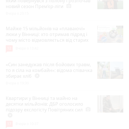
який повернувся з полону і розпочав
новий сезон Прем’єр-ліги
photo_camera
Вчора о 20:15
Майже 15 мільйонів на «плаваючі»
люки у Вінниці: хто отримав підряд і
чому місто відмовляється від старих
12
Вчора о 13:42
«Син занедужав після бойових травм,
то я сіла на комбайн»: відома співачка
збирає хліб
play_circle_filled
Вчора о 19:30
Квартири у Вінниці та майно на
десятки мільйонів: ДБР оголосило
підозру екслогісту Повітряних сил
photo_camera
play_circle_filled
17
Вчора о 10:37