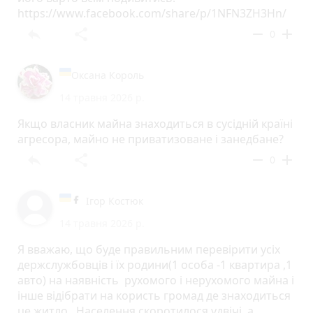
https://www.facebook.com/share/p/1NFN3ZH3Hn/
reply
share
remove
add
0
Оксана Король
14 травня 2026 р.
Якщо власник майна знаходиться в сусідній країні
агресора, майно не приватизоване і занедбане?
reply
share
remove
add
0
Ігор Костюк
14 травня 2026 р.
Я вважаю, що буде правильним перевірити усіх
держслужбовців і їх родини(1 особа -1 квартира ,1
авто) на наявність рухомого і нерухомого майна і
інше відібрати на користь громад де знаходиться
це житло . Населення скоротилося удвічі, а