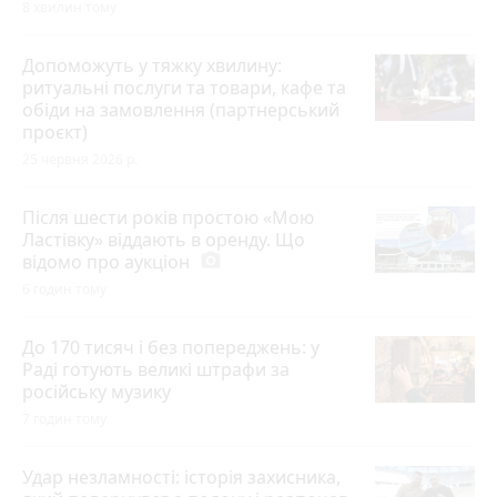
8 хвилин тому
Допоможуть у тяжку хвилину:
ритуальні послуги та товари, кафе та
обіди на замовлення (партнерський
проєкт)
25 червня 2026 р.
Після шести років простою «Мою
Ластівку» віддають в оренду. Що
відомо про аукціон
photo_camera
6 годин тому
До 170 тисяч і без попереджень: у
Раді готують великі штрафи за
російську музику
7 годин тому
Удар незламності: історія захисника,