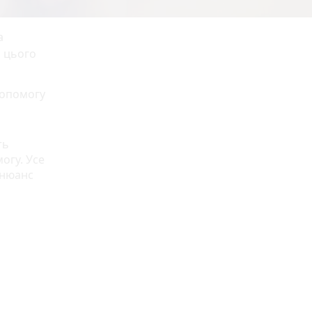
а
я цього
допомогу
ть
огу. Усе
 нюанс