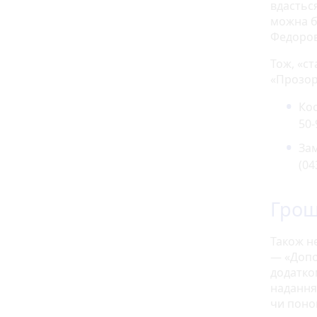
вдастьс
можна б
Федоров
Тож, «с
«Прозорі
Кос
50-
Зам
(04
Грош
Також н
— «Допо
додатко
надання
чи поно