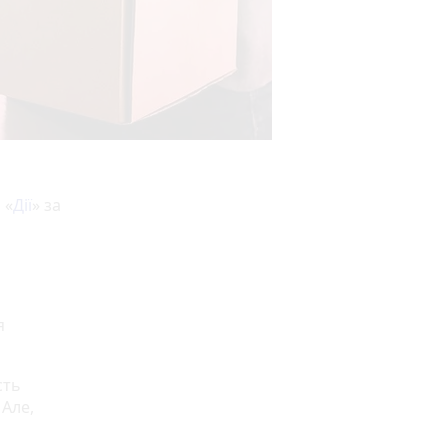
 «
Дії
» за
я
сть
 Але,