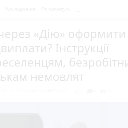
...
Розслідування
Фотоконкурс
 через «Дію» оформити
виплати? Інструкції
еселенцям, безробітни
тькам немовлят
 2022 р.
Валерій ЧУДНОВСЬКИЙ
chat_bubble
share
visibility
2
0
1912