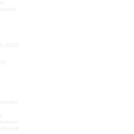
ок
Михайло
з
8, (0432)
-70,
 онлайн
ро
начення
 робочий