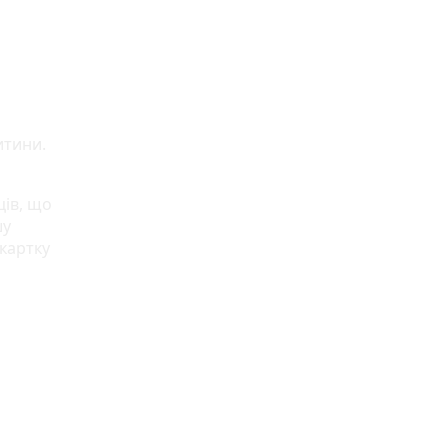
дитини.
ців, що
шу
картку