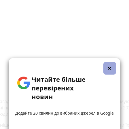
×
Читайте більше
перевірених
новин
нагадаємо, 2000 гривень матеріальної допомоги отриму
і переселенці, що набули цього статусу до 24 лютого 20
Додайте 20 хвилин до вибраних джерел в Google
юди, які переїхали до Вінниці під час АТО/ООС.
ніше не отримували виплати — через «Дію» оформити їх