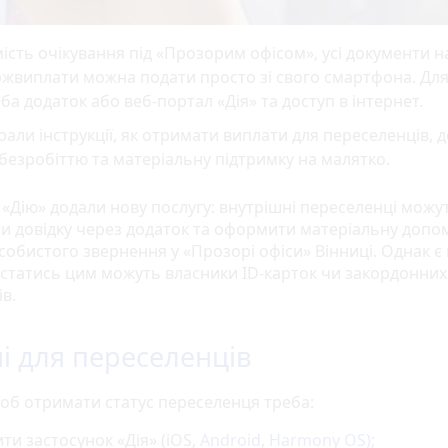
ість очікування під «Прозорим офісом», усі документи н
жвиплати можна подати просто зі свого смартфона. Дл
ба додаток або веб-портал «Дія» та доступ в інтернет.
рали інструкції, як отримати виплати для переселенців, 
безробіттю та матеріальну підтримку на малятко.
 «Дію» додали нову послугу: внутрішні переселенці можу
и довідку через додаток та оформити матеріальну допом
особистого звернення у «Прозорі офіси» Вінниці. Однак є
статись цим можуть власники ID-карток чи закордонних
в.
і для переселенців
об отримати статус переселенця треба:
ти застосунок «Дія» (iOS,
Android
,
Harmony OS);