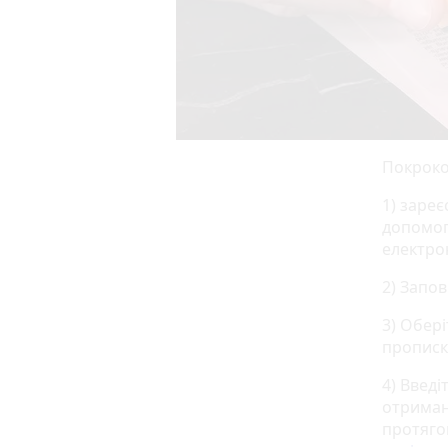
Покроков
1) зареє
допомог
електро
2) Запов
3) Обері
прописк
4) Введі
отриман
протяго