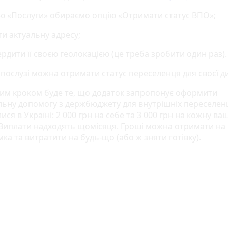
ню «Послуги» обираємо опцію «Отримати статус ВПО»;
ти актуальну адресу;
ердити її своєю геолокацією (це треба зробити один раз).
е послузі можна отримати статус переселенця для своєї 
им кроком буде те, що додаток запропонує оформити
льну допомогу з держбюджету для внутрішніх переселен
ся в Україні: 2 000 грн на себе та 3 000 грн на кожну ва
 Виплати надходять щомісяця. Гроші можна отримати на 
ка та витратити на будь-що (або ж зняти готівку).