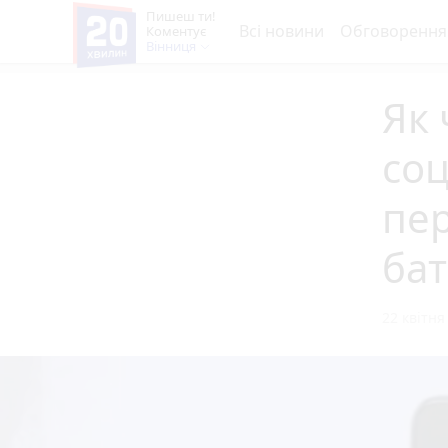
Пишеш ти!
Всі новини
Обговорення
Коментує
Вінниця
Як
соц
пер
ба
22 квітня