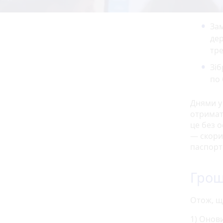
Зам
дер
тре
Зіб
по 
Днями у
отримат
це без 
— скори
паспорті
Грош
Отож, щ
1) Онови