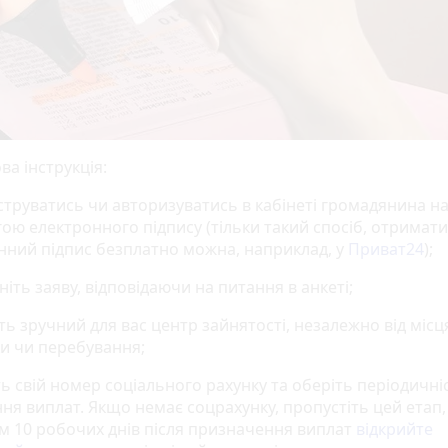
а інструкція:
струватись чи авторизуватись в кабінеті громадянина на
ою електронного підпису (тільки такий спосіб, отримати
нний підпис безплатно можна, наприклад, у
Приват24
);
ніть заяву, відповідаючи на питання в анкеті;
ть зручний для вас центр зайнятості, незалежно від місц
и чи перебування;
ть свій номер соціального рахунку та оберіть періодичні
ня виплат. Якщо немає соцрахунку, пропустіть цей етап,
м 10 робочих днів після призначення виплат
відкрийте