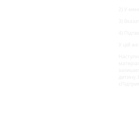
2) У ме
3) Вказа
4) Підтв
У цій ж
Наступн
матеріа
залишили
дитину.
єПідтрим