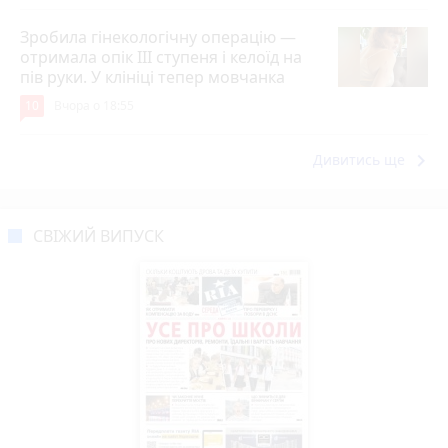
Зробила гінекологічну операцію —
отримала опік ІІІ ступеня і келоїд на
пів руки. У клініці тепер мовчанка
10
Вчора о 18:55
keyboard_arrow_right
Дивитись ще
СВІЖИЙ ВИПУСК