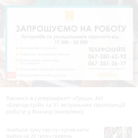
241
Вакансії в супермаркеті «Грош», АН
4 серпня 2026 р.
«Благоустрій» та 51 актуальних пропозицій
роботи у Вінниці (оновлено)
Знайшов чужу картку і купив квіти
майже на 20 тисяч гривень