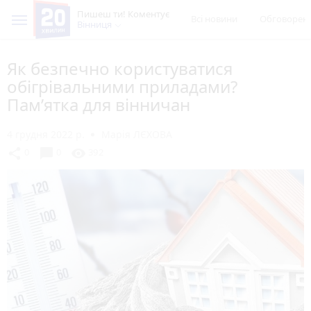
Пишеш ти! Коментує
Всі новини
Обговорен
Вінниця
Як безпечно користуватися
обігрівальними приладами?
Пам’ятка для вінничан
4 грудня 2022 р.
Марія ЛЄХОВА
chat_bubble
share
visibility
0
0
392