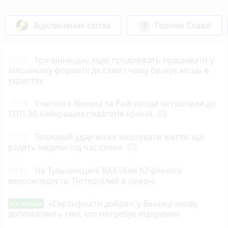
Відключення світла
Героям Слава!
18:20
Три вінницькі ліцеї продовжать працювати у
змішаному форматі: де саме і чому бракує місць в
укриттях
18:09
Учителі з Вінниці та Райгорода потрапили до
ТОП-50 найкращих педагогів країни
photo_camera
17:15
Тепловий удар може коштувати життя: що
радять медики під час спеки
photo_camera
16:11
На Тульчинщині ВАЗ збив 67-річного
велосипедиста. Потерпілий в лікарні
«Сертифікати добра»: у Вінниці знову
Від читача
допомагають тим, хто потребує підтримки