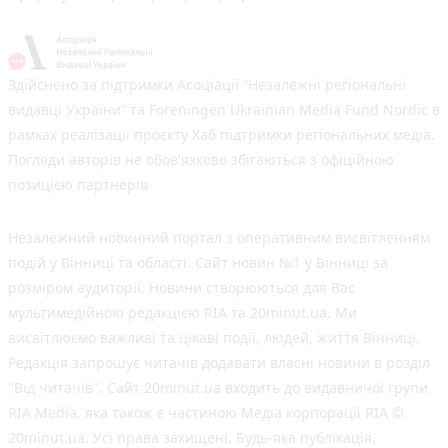
Здійснено за підтримки Асоціації “Незалежні регіональні
видавці України” та Foreningen Ukrainian Media Fund Nordic в
рамках реалізації проєкту Хаб підтримки регіональних медіа.
Погляди авторів не обов'язково збігаються з офіційною
позицією партнерів
Незалежний новинний портал з оперативним висвітленням
подій у Вінниці та області. Сайт новин №1 у Вінниці за
розміром аудиторії. Новини створюються для Вас
мультимедійною редакцією RIA та 20minut.ua. Ми
висвітлюємо важливі та цікаві події, людей, життя Вінниці.
Редакція запрошує читачів додавати власні новини в розділ
"Від читачів". Сайт 20minut.ua входить до видавничої групи
RIA Media, яка також є частиною Медіа корпорації RIA ©
20minut.ua. Усі права захищені. Будь-яка публiкацiя,