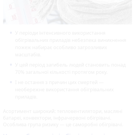
У періоди інтенсивного використання
обігрівальних приладів небезпека виник­нення
пожеж набирає особливо загрозливих
масштабів.
У цей період загибель людей ста­новить понад
70% загальної кількості протя­гом року.
І не остання з причин цих смертей —
необережне використання обігрівальних
приладів.
Асортимент широкий: тепловентилятори, масляні
батареї, конвектори, інфрачервоні обігрівачі.
Особлива група ризику — це само­робні обігрівачі.