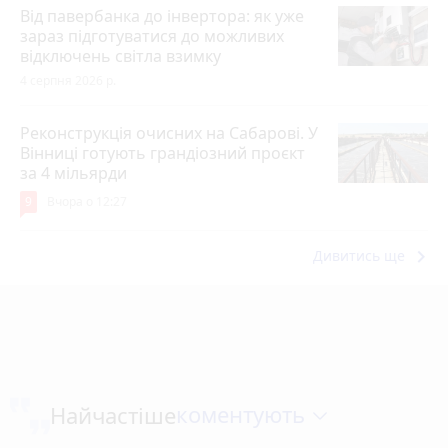
Від павербанка до інвертора: як уже
зараз підготуватися до можливих
відключень світла взимку
4 серпня 2026 р.
Реконструкція очисних на Сабарові. У
Вінниці готують грандіозний проєкт
за 4 мільярди
9
Вчора о 12:27
keyboard_arrow_right
Дивитись ще
коментують
Найчастіше