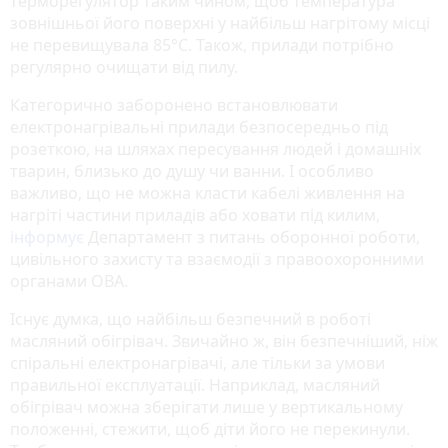
терморегулятор таким чином, щоб температура
зовнішньої його поверхні у найбільш нагрітому місці
не перевищувала 85°С. Також, прилади потрібно
регулярно очищати від пилу.
Категорично заборонено встановлювати
електронагрівальні прилади безпосередньо під
розеткою, на шляхах пересування людей і домашніх
тварин, близько до душу чи ванни. І особливо
важливо, що не можна класти кабелі живлення на
нагріті частини приладів або ховати під килим,
інформує
Департамент з питань оборонної роботи,
цивільного захисту та взаємодії з правоохоронними
органами ОВА.
Існує думка, що найбільш безпечний в роботі
масляний обігрівач. Звичайно ж, він безпечніший, ніж
спі­ральні електронагрівачі, але тільки за умови
правильної експлуатації. Наприклад, масля­ний
обігрівач можна зберігати лише у верти­кальному
положенні, стежити, щоб діти його не перекинули.