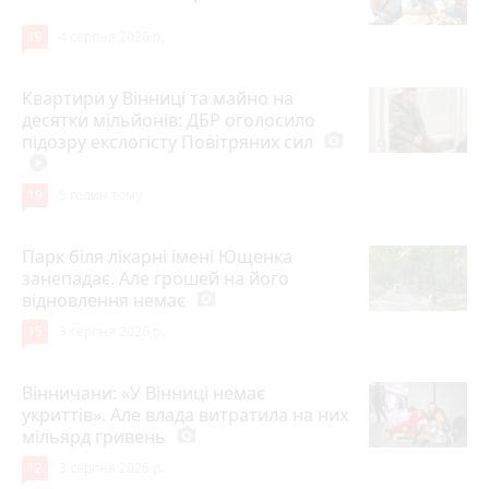
19
4 серпня 2026 р.
Квартири у Вінниці та майно на
десятки мільйонів: ДБР оголосило
підозру екслогісту Повітряних сил
photo_camera
play_circle_filled
19
5 годин тому
Парк біля лікарні імені Ющенка
занепадає. Але грошей на його
відновлення немає
photo_camera
15
3 серпня 2026 р.
Вінничани: «У Вінниці немає
укриттів». Але влада витратила на них
мільярд гривень
photo_camera
12
3 серпня 2026 р.