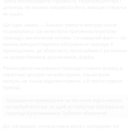
Треба контролювати справ­ність терморегулятора і
штекера. Не можна накривати його, використовуючи
як сушку.
Ще один нюанс — бажано уникати вико­ристання
подовжувача. Це може бути причи­ною перегріву
приладу і виникнення пожежі. І очевидний факт — не
можна використову­вати обігрівальні прилади в
приміщеннях, де зберігають легкозаймисті речовини
на зразок бензину, розчинників, фарби.
Ремонтувати нагрівальні прилади повин­ні фахівці в
сервісних центрах чи майстернях, тільки вони
можуть не тільки відремонтувати, а й протестувати
прилад.
Залишаючи приміщення чи лягаючи відпо­чивати,
потурбуйтеся про те, щоб усі побутові обігрівальні
прилади були вимкнені. Грійтеся обережно!
Діє, нагадаємо, інтерактивна мапа з закладами, які