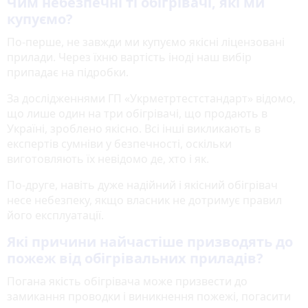
Чим небезпечні ті обігріва­чі, які ми
купуємо?
По-перше, не завжди ми купуємо якісні ліцензовані
прилади. Через їхню вартість іноді наш вибір
припадає на підробки.
За до­слідженнями ГП «Укрметртестстандарт» відомо,
що лише один на три обігрівачі, що продають в
Україні, зроблено якісно. Всі інші викликають в
експертів сумніви у безпечнос­ті, оскільки
виготовляють їх невідомо де, хто і як.
По-друге, навіть дуже надійний і якісний обігрівач
несе небезпеку, якщо власник не дотримує правил
його експлуатації.
Які причини найчастіше призводять до
пожеж від обігрівальних приладів?
Погана якість обігрівача може призвес­ти до
замикання проводки і виникнення пожежі, погасити