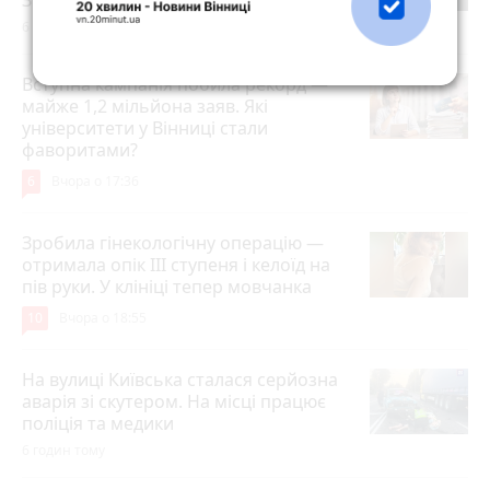
6 годин тому
Вступна кампанія побила рекорд —
майже 1,2 мільйона заяв. Які
університети у Вінниці стали
фаворитами?
6
Вчора о 17:36
Зробила гінекологічну операцію —
отримала опік ІІІ ступеня і келоїд на
пів руки. У клініці тепер мовчанка
10
Вчора о 18:55
На вулиці Київська сталася серйозна
аварія зі скутером. На місці працює
поліція та медики
6 годин тому