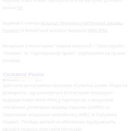
журналістської етики. Поскаржитись на матеріал до Комісії
можна
тут
Видання є членом
Асоціації Незалежні регіональні видавці
України
та Всесвітньої асоціації видавців
WAN-IFRA
Матеріали з позначками "Новини компаній", "Прес-служба",
"Реклама" та "Партнерський проєкт" опубліковані на правах
реклами.
Здійснено за підтримки програми «Сильніші разом: Медіа та
Демократія», що реалізується Всесвітньою асоціацією
видавців новин (WAN-IFRA) у партнерстві з Асоціацією
«Незалежні регіональні видавці України» (АНРВУ) та
Норвезькою асоціацією медіабізнесу (MBL) за підтримки
Норвегії. Погляди авторів не обов’язково відображають
офіційну позицію партнерів програми.