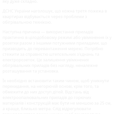
яку дуже складно.
ДСНС України наголошує, що кожна третя пожежа в
квартирах відбувається через проблеми з
обігрівальною технікою.
Наступна при­чина — використання приладів
практично в цілодобовому режимі або увімкнення їх у
розетки разом з іншими потужними при­ладами, що
призводить до перевантаження мережі. Потрібно
стежити за справністю штепсельних з'єднань та
електророзеток. Це залишення увімкнених
обігрівальних прила­дів без нагляду, неналежне
розташування та установка.
Їх необхідно встановити таким чином, щоб уникнути
перекидання, на не­горючій основі, крім того, та
обмежити до них доступ дітей. Відстань від
електроопалювальних приладів до горючих
матеріалів і конструкцій має бути не меншою за 25 см,
а краще, близь­ко метра. Слід відрегулювати