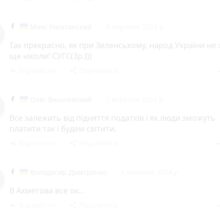
Макс Рокатанский
9 вересня 2024 р.
Так прекрасно, як при Зеленському, народ України не
ще ніколи! СУГС(3р.)))
Відповісти
Поділитися
reply
share
rem
Олег Вишневский
7 вересня 2024 р.
Все залежить від підняття податків і як люди зможуть
платити так і будем світити.
Відповісти
Поділитися
reply
share
rem
Володисир Дмитренко
6 вересня 2024 р.
В Ахметова все ок...
Відповісти
Поділитися
reply
share
rem