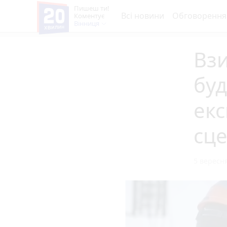
Пишеш ти!
Всі новини
Обговорення
Коментує
Вінниця
Взи
буд
екс
сце
5 вересня