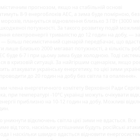
имістичним прогнозом, якщо на стабільній основі
тимуть 8-9 енергоблоків АЕС, а зима буде помірною, без
морозів, планується відновлення близько 3 ГВт (3000 мег
ошкодженої потужності. За такого розвитку подій можлив
ння електроенергії тривалістю до 12 годин на добу, — з
. — Більш песимістичний сценарій передбачає, що вдаст
ти лише близько 2000 мегават потужності, а кількість ро
ЕС буде 6-7 і при цьому зима буде холодною. Тоді систем
я в кризовій ситуації. За найгіршим сценарієм, якщо ро
ть атакувати українську енергетику, то цієї зими україн
проводити до 20 годин на добу без світла та опалення».
ами члена енергетичного комітету Верховної Ради Сергія
ка, при температурі -10°C українці можуть очікувати ві
нергії приблизно на 10-12 годин на добу. Можливі відкл
дин.
 уникнути відключень світла цієї зими не вдасться. Все
ме від того, наскільки успішними будуть російські атаки
года і наскільки швидко вдасться відновити енергосисте