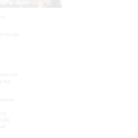
ень
ітла від
один на
і від
джених
уту
дій,
вий