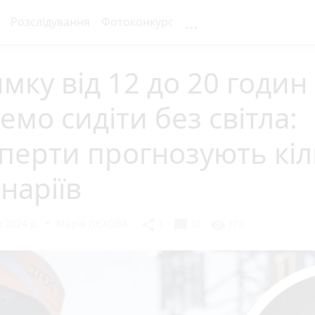
...
Розслідування
Фотоконкурс
мку від 12 до 20 годин
емо сидіти без світла:
перти прогнозують кіл
наріїв
 2024 р.
Марія ЛЄХОВА
chat_bubble
share
visibility
1
33
773