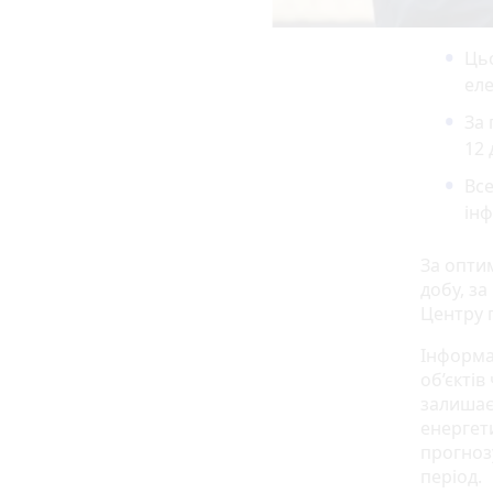
Цьо
еле
За 
12 
Все
інф
За опти
добу, з
Центру п
Інформа
об’єктів
залишає
енергет
прогнозу
період.