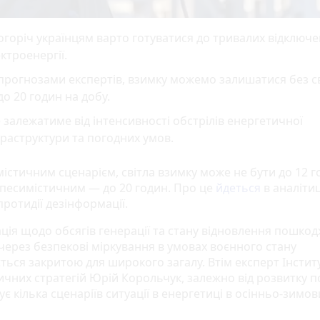
горіч українцям варто готуватися до тривалих відключ
ктроенергії.
прогнозами експертів, взимку можемо залишатися без св
до 20 годин на добу.
 залежатиме від інтенсивності обстрілів енергетичної
раструктури та погодних умов.
містичним сценарієм, світла взимку може не бути до 12 г
а песимістичним — до 20 годин. Про це
йдеться
в аналітиц
ротидії дезінформації.
ція щодо обсягів генерації та стану відновлення пошко
 через безпекові міркування в умовах воєнного стану
ться закритою для широкого загалу. Втім експерт Інстит
ичних стратегій Юрій Корольчук, залежно від розвитку по
є кілька сценаріїв ситуації в енергетиці в осінньо-зимо