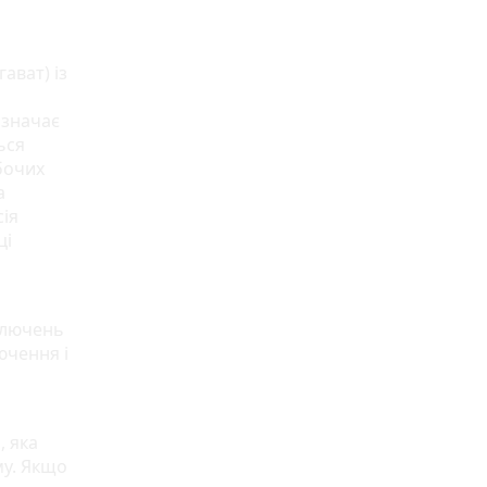
ават) із
і
азначає
ься
бочих
а
сія
ці
дключень
ючення і
, яка
му. Якщо