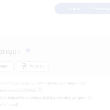
Дивитись ще 29 відповід
огодні
ава!
Робота
photo_camera
е 600 людей звернулися після нападів тварин
photo_camera
онті сталося 233 бої
photo_camera
ку» віддають в оренду. Що відомо про аукціон
 Київській