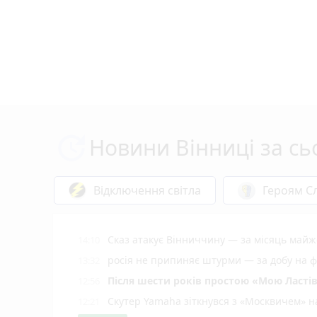
Новини Вінниці за сь
Відключення світла
Героям Сл
Сказ атакує Вінниччину — за місяць майж
14:10
росія не припиняє штурми — за добу на фр
13:32
Після шести років простою «Мою Ластів
12:56
Скутер Yamaha зіткнувся з «Москвичем» на
12:21