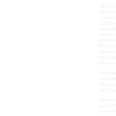
«За опт
працюва
сильних 
6 ГВт п
відключе
експерт
віднови
блоків А
опинитьс
продовжи
можуть 
За слов
Нагорня
електрое
до 14 го
Повністю
залежати
буде по