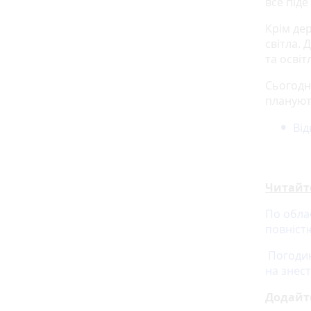
все під
Крім де
світла. 
та освіт
Сьогодн
плануют
Від
Читайт
По облас
повніст
Погодин
на знес
Додайт