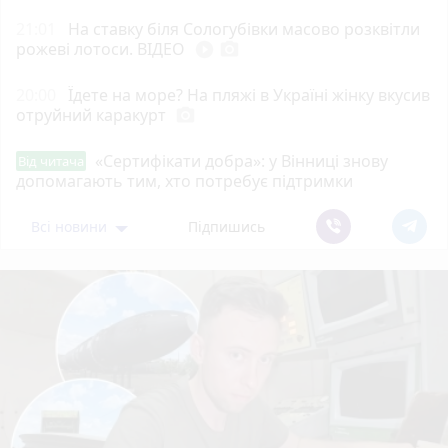
21:01
На ставку біля Сологубівки масово розквітли
рожеві лотоси. ВІДЕО
play_circle_filled
photo_camera
20:00
Їдете на море? На пляжі в Україні жінку вкусив
отруйний каракурт
photo_camera
«Сертифікати добра»: у Вінниці знову
Від читача
допомагають тим, хто потребує підтримки
Всі новини
Підпишись