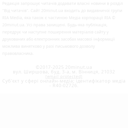
Редакція запрошує читачів додавати власні новини в розділ
"Від читачів". Сайт 20minut.ua входить до видавничої групи
RIA Media, яка також є частиною Медіа корпорації RIA ©
20minut.ua. Усі права захищені. Будь-яка публiкацiя,
передрук чи наступне поширення матеріалів сайту у
друкованих або електронних засобах масової інформації
можлива винятково у разі письмового дозволу
правовласника.
©2017-2025 20minut.ua
вул. Ширшова, буд. 3-а, м. Вінниця, 21032
[email protected]
Cуб'єкт у сфері онлайн-медіа; ідентифікатор медіа
- R40-02726.