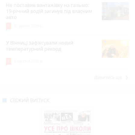
Не поставив вантажівку на гальмо:
19-річний водій загинув під власним
авто
9
6 серпня 2026 р.
У Вінниці зафіксували новий
температурний рекорд
8
6 серпня 2026 р.
keyboard_arrow_right
Дивитись ще
СВІЖИЙ ВИПУСК