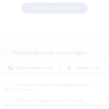
Дивитись ще 9 відповідей
Новини Вінниці за сьогодні
Відключення світла
Героям Слава!
22:11
Мотоцикл зіткнувся з маршруткою на
Магістратській
21:58
Збив копа, трощив авто й тікав під
пострілами: у Вінниці затримали п’яного СЗЧшника