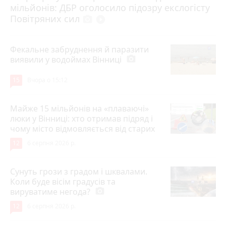
мільйонів: ДБР оголосило підозру екслогісту
Повітряних сил
photo_camera
play_circle_filled
Фекальне забруднення й паразити
виявили у водоймах Вінниці
photo_camera
15
Вчора о 15:12
Майже 15 мільйонів на «плаваючі»
люки у Вінниці: хто отримав підряд і
чому місто відмовляється від старих
12
6 серпня 2026 р.
Сунуть грози з градом і шквалами.
Коли буде вісім градусів та
вируватиме негода?
photo_camera
12
6 серпня 2026 р.