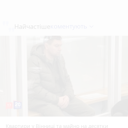
коментують
Найчастіше
17
Квартири у Вінниці та майно на десятки
6 серпня 2026 р.