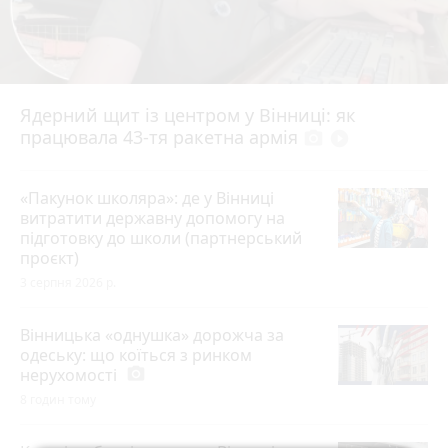
Ядерний щит із центром у Вінниці: як
працювала 43-тя ракетна армія
photo_camera
play_circle_filled
«Пакунок школяра»: де у Вінниці
витратити державну допомогу на
підготовку до школи (партнерський
проєкт)
3 серпня 2026 р.
Вінницька «однушка» дорожча за
одеську: що коїться з ринком
нерухомості
photo_camera
8 годин тому