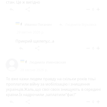
стан. Це ж вигідно
reply
share
remove
add
0
Иванко Поганин
Людмила Вірьовка
reply
29 квітня 2026 р.
Прикрий щелепу,с..а
reply
share
remove
add
0
Людмила Именовская
28 квітня 2026 р.
То вже кажи людям правду на скільки років тоьі
проплатили війну за мобілізацію і знищення
українців.Жаль,що свої своїх знищують в середині
країни.Їх надрочили ,заплатили"фас!"
reply
share
remove
add
0