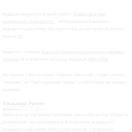
Редакція керується в своїй роботі
"Кодексом етики
українського журналіста"
, затвердженим Комісією з
журналістської етики. Поскаржитись на матеріал до Комісії
можна
тут
Видання є членом
Асоціації Незалежні регіональні видавці
України
та Всесвітньої асоціації видавців
WAN-IFRA
Матеріали з позначками "Новини компаній", "Прес-служба",
"Реклама" та "Партнерський проєкт" опубліковані на правах
реклами.
Здійснено за підтримки програми «Сильніші разом: Медіа та
Демократія», що реалізується Всесвітньою асоціацією
видавців новин (WAN-IFRA) у партнерстві з Асоціацією