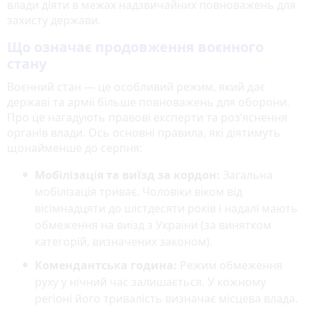
влади діяти в межах надзвичайних повноважень для
захисту держави.
Що означає продовження воєнного
стану
Воєнний стан — це особливий режим, який дає
державі та армії більше повноважень для оборони.
Про це нагадують правові експерти та роз’яснення
органів влади. Ось основні правила, які діятимуть
щонайменше до серпня:
Мобілізація та виїзд за кордон:
Загальна
мобілізація триває. Чоловіки віком від
вісімнадцяти до шістдесяти років і надалі мають
обмеження на виїзд з України (за винятком
категорій, визначених законом).
Комендантська година:
Режим обмеження
руху у нічний час залишається. У кожному
регіоні його тривалість визначає місцева влада.