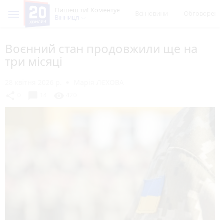
Пишеш ти! Коментує
Всі новини
Обговорен
Вінниця
Воєнний стан продовжили ще на
три місяці
28 квітня 2026 р.
Марія ЛЄХОВА
chat_bubble
share
visibility
0
14
420