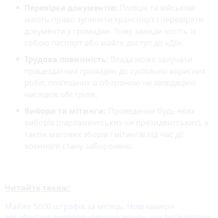
Перевірка документів:
Поліція та військові
мають право зупиняти транспорт і перевіряти
документи у громадян. Тому завжди носіть із
собою паспорт або майте доступ до «Дії».
Трудова повинність:
Влада може залучати
працездатних громадян до суспільно корисних
робіт, пов’язаних із обороною чи ліквідацією
наслідків обстрілів.
Вибори та мітинги:
Проведення будь-яких
виборів (парламентських чи президентських), а
також масових зборів і мітингів під час дії
воєнного стану заборонено.
Читайте також:
Майже 5600 штрафів за місяць. Нові камери
автофіксації виявили «рекордсмена», що летів містом