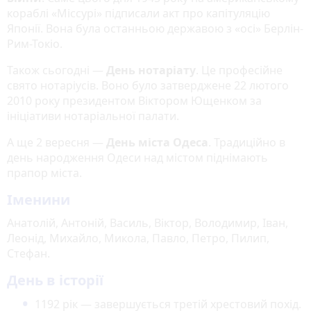
кораблі «Міссурі» підписали акт про капітуляцію
Японії. Вона була останньою державою з «осі» Берлін-
Рим-Токіо.
Також сьогодні —
День нотаріату
. Це професійне
свято нотаріусів. Воно було затверджене 22 лютого
2010 року президентом Віктором Ющенком за
ініціативи нотаріальної палати.
А ще 2 вересня —
День міста Одеса
. Традиційно в
день народження Одеси над містом піднімають
прапор міста.
Іменини
Анатолій, Антоній, Василь, Віктор, Володимир, Іван,
Леонід, Михайло, Микола, Павло, Петро, Пилип,
Стефан.
День в історії
1192 рік — завершується третій хрестовий похід.