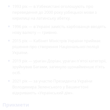
1993 рік — в Узбекистані оголошують про
переведення до 2000 року узбецької мови з
кирилиці на латинську абетку.
1996 рік — в Україні замість карбованця вводять
нову валюту — гривню.
2015 рік — Кабінет Міністрів України приймає
рішення про створення Національної поліції
України.
2019 рік — ураган Доріан, ураган п'ятої категорії,
зруйнував Багами, загинуло щонайменше п'ять
осіб.
2021 рік — за участю Президента України
Володимира Зеленського у Вашингтоні
відкривають «Український дім».
Прикмети