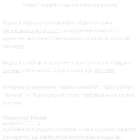
Умови і правила надання платного доступу
Редакція керується в своїй роботі
"Кодексом етики
українського журналіста"
, затвердженим Комісією з
журналістської етики. Поскаржитись на матеріал до Комісії
можна
тут
Видання є членом
Асоціації Незалежні регіональні видавці
України
та Всесвітньої асоціації видавців
WAN-IFRA
Матеріали з позначками "Новини компаній", "Прес-служба",
"Реклама" та "Партнерський проєкт" опубліковані на правах
реклами.
Здійснено за підтримки програми «Сильніші разом: Медіа та
Демократія», що реалізується Всесвітньою асоціацією