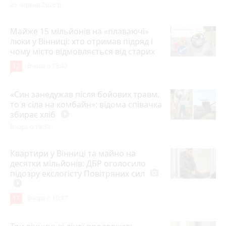
25 червня 2026 р.
Майже 15 мільйонів на «плаваючі»
люки у Вінниці: хто отримав підряд і
чому місто відмовляється від старих
12
Вчора о 13:42
«Син занедужав після бойових травм,
то я сіла на комбайн»: відома співачка
збирає хліб
play_circle_filled
Вчора о 19:30
Квартири у Вінниці та майно на
десятки мільйонів: ДБР оголосило
підозру екслогісту Повітряних сил
photo_camera
play_circle_filled
17
Вчора о 10:37