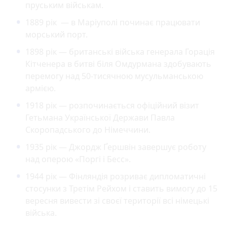
пруським військам.
1889 рік — в Маріуполі починає працювати
морський порт.
1898 рік — британські війська генерала Горація
Кітченера в битві біля Омдурмана здобувають
перемогу над 50-тисячною мусульманською
армією.
1918 рік — розпочинається офіційний візит
Гетьмана Української Держави Павла
Скоропадського до Німеччини.
1935 рік — Джордж Ґершвін завершує роботу
над оперою «Поргі і Бесс».
1944 рік — Фінляндія розриває дипломатичні
стосунки з Третім Рейхом і ставить вимогу до 15
вересня вивести зі своєї території всі німецькі
війська.