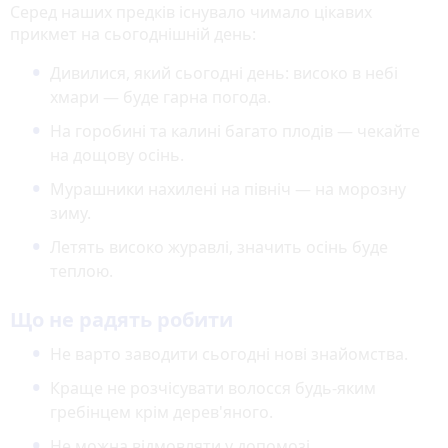
Серед наших предків існувало чимало цікавих
прикмет на сьогоднішній день:
Дивилися, який сьогодні день: високо в небі
хмари — буде гарна погода.
На горобині та калині багато плодів — чекайте
на дощову осінь.
Мурашники нахилені на північ — на морозну
зиму.
Летять високо журавлі, значить осінь буде
теплою.
Що не радять робити
Не варто заводити сьогодні нові знайомства.
Краще не розчісувати волосся будь-яким
гребінцем крім дерев'яного.
Не можна відмовляти у допомозі.