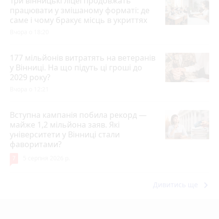
Три вінницькі ліцеї продовжать
працювати у змішаному форматі: де
саме і чому бракує місць в укриттях
Вчора о 18:20
177 мільйонів витратять на ветеранів
у Вінниці. На що підуть ці гроші до
2029 року?
Вчора о 12:21
Вступна кампанія побила рекорд —
майже 1,2 мільйона заяв. Які
університети у Вінниці стали
фаворитами?
7
5 серпня 2026 р.
keyboard_arrow_right
Дивитись ще