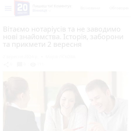
Пишеш ти! Коментує
Всі новини
Обговорен
Вінниця
Вітаємо нотаріусів та не заводимо
нові знайомства. Історія, заборони
та прикмети 2 вересня
2 вересня 2024 р.
Марія ЛЄХОВА
chat_bubble
share
visibility
0
0
111