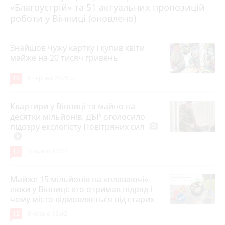
«Благоустрій» та 51 актуальних пропозицій
роботи у Вінниці (оновлено)
Знайшов чужу картку і купив квіти
майже на 20 тисяч гривень
19
4 серпня 2026 р.
Квартири у Вінниці та майно на
десятки мільйонів: ДБР оголосило
підозру екслогісту Повітряних сил
photo_camera
play_circle_filled
17
Вчора о 10:37
Майже 15 мільйонів на «плаваючі»
люки у Вінниці: хто отримав підряд і
чому місто відмовляється від старих
12
Вчора о 13:42