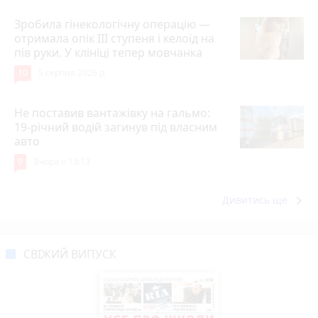
Зробила гінекологічну операцію —
отримала опік ІІІ ступеня і келоїд на
пів руки. У клініці тепер мовчанка
10
5 серпня 2026 р.
Не поставив вантажівку на гальмо:
19-річний водій загинув під власним
авто
9
Вчора о 13:13
keyboard_arrow_right
Дивитись ще
СВІЖИЙ ВИПУСК