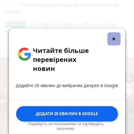
11:41
Після рекордної спеки Вінниччину накриє
негода
«Сертифікати добра»: у Вінниці знову
Від читача
допомагають тим, хто потребує підтримки
×
Всі новини
Підпишись
Читайте більше
перевірених
новин
Додайте 20 хвилин до вибраних джерел в Google
ДОДАТИ 20 ХВИЛИН В GOOGLE