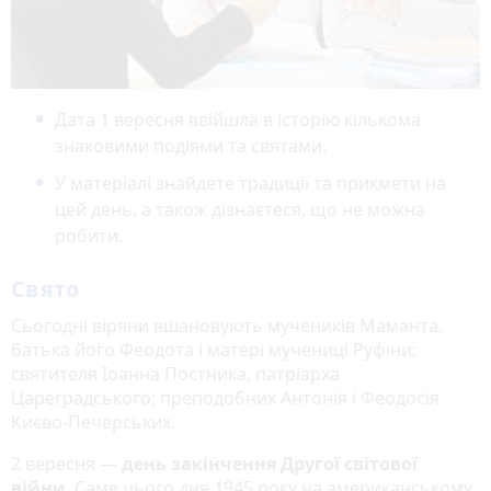
Дата 1 вересня ввійшла в історію кількома
знаковими подіями та святами.
У матеріалі знайдете традиції та прикмети на
цей день, а також дізнаєтеся, що не можна
робити.
Свято
Сьогодні віряни вшановують мучеників Маманта,
батька його Феодота і матері мучениці Руфіни;
святителя Іоанна Постника, патріарха
Цареградського; преподобних Антонія і Феодосія
Києво-Печерських.
2 вересня —
день закінчення Другої світової
війни
. Саме цього дня 1945 року на американському