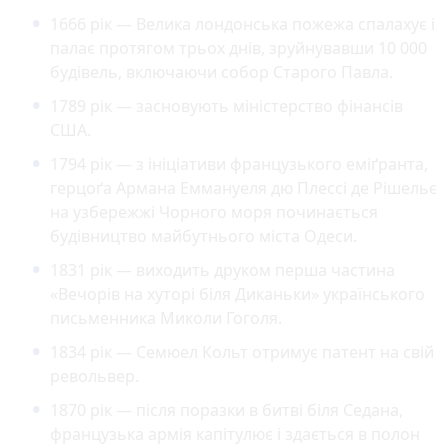
1666 рік — Велика лондонська пожежа спалахує і
палає протягом трьох днів, зруйнувавши 10 000
будівель, включаючи собор Старого Павла.
1789 рік — засновують міністерство фінансів
США.
1794 рік — з ініціативи французького еміґранта,
герцоґа Армана Еммануеля дю Плессі де Рішельє
на узбережжі Чорного моря починається
будівництво майбутнього міста Одеси.
1831 рік — виходить друком перша частина
«Вечорів на хуторі біля Диканьки» українського
письменника Миколи Гоголя.
1834 рік — Семюел Кольт отримує патент на свій
револьвер.
1870 рік — після поразки в битві біля Седана,
французька армія капітулює і здається в полон