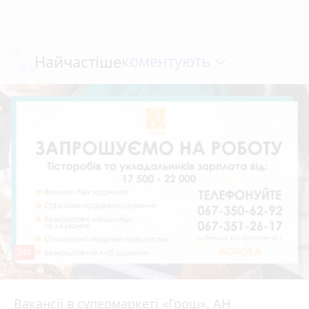
коментують
Найчастіше
241
Вакансії в супермаркеті «Грош», АН
4 серпня 2026 р.