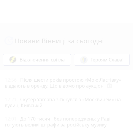
Новини Вінниці за сьогодні
Відключення світла
Героям Слава!
12:56
Після шести років простою «Мою Ластівку»
віддають в оренду. Що відомо про аукціон
photo_camera
12:21
Скутер Yamaha зіткнувся з «Москвичем» на
вулиці Київській
12:01
До 170 тисяч і без попереджень: у Раді
готують великі штрафи за російську музику