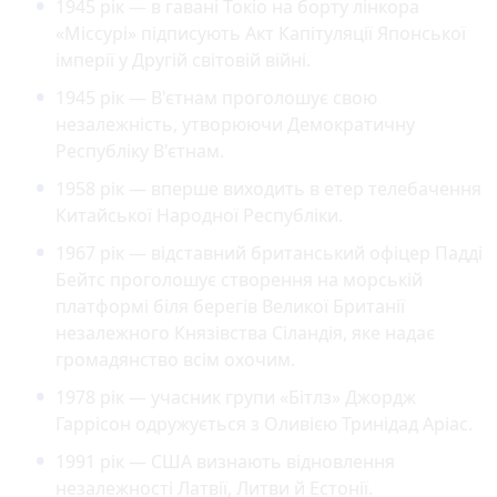
1945 рік — в гавані Токіо на борту лінкора
«Міссурі» підписують Акт Капітуляції Японської
імперії у Другій світовій війні.
1945 рік — В'єтнам проголошує свою
незалежність, утворюючи Демократичну
Республіку В'єтнам.
1958 рік — вперше виходить в етер телебачення
Китайської Народної Республіки.
1967 рік — відставний британський офіцер Падді
Бейтс проголошує створення на морській
платформі біля берегів Великої Британії
незалежного Князівства Сіландія, яке надає
громадянство всім охочим.
1978 рік — учасник групи «Бітлз» Джордж
Гаррісон одружується з Оливією Тринідад Аріас.
1991 рік — США визнають відновлення
незалежності Латвії, Литви й Естонії.