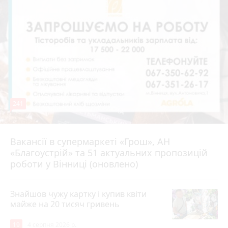
241
Вакансії в супермаркеті «Грош», АН
4 серпня 2026 р.
«Благоустрій» та 51 актуальних пропозицій
роботи у Вінниці (оновлено)
Знайшов чужу картку і купив квіти
майже на 20 тисяч гривень
19
4 серпня 2026 р.