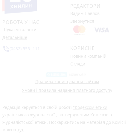
РЕДАКТОРИ
Вадим Павлов
Звернутися
РОБОТА У НАС
Шукаєм таланти
Детальніше
КОРИСНЕ
phone_in_talk
(0432) 555 -111
Новини компаній
Огляди
Правила користування сайтом
Умови і правила надання платного доступу
Редакція керується в своїй роботі
"Кодексом етики
українського журналіста"
, затвердженим Комісією з
журналістської етики. Поскаржитись на матеріал до Комісії
можна
тут