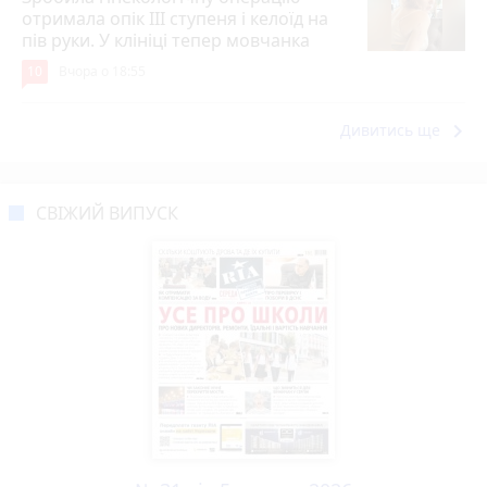
отримала опік ІІІ ступеня і келоїд на
пів руки. У клініці тепер мовчанка
10
Вчора о 18:55
keyboard_arrow_right
Дивитись ще
СВІЖИЙ ВИПУСК