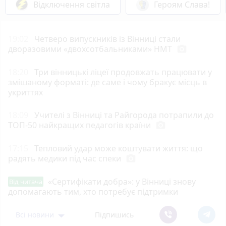
Відключення світла
Героям Слава!
19:02
Четверо випускників із Вінниці стали
дворазовими «двохсотбальниками» НМТ
photo_camera
18:20
Три вінницькі ліцеї продовжать працювати у
змішаному форматі: де саме і чому бракує місць в
укриттях
18:09
Учителі з Вінниці та Райгорода потрапили до
ТОП-50 найкращих педагогів країни
photo_camera
17:15
Тепловий удар може коштувати життя: що
радять медики під час спеки
photo_camera
«Сертифікати добра»: у Вінниці знову
Від читача
допомагають тим, хто потребує підтримки
Всі новини
Підпишись