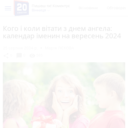
Пишеш ти! Коментує
Всі новини
Обговорен
Вінниця
Кого і коли вітати з днем ангела:
календар іменин на вересень 2024
25 серпня 2024 р.
Марія ЛЄХОВА
chat_bubble
share
visibility
0
0
595