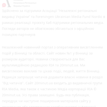
Здійснено за підтримки Асоціації “Незалежні регіональні
видавці України” та Foreningen Ukrainian Media Fund Nordic в
рамках реалізації проєкту Хаб підтримки регіональних медіа.
Погляди авторів не обов'язково збігаються з офіційною
позицією партнерів
Незалежний новинний портал з оперативним висвітленням
подій у Вінниці та області. Сайт новин №1 у Вінниці за
розміром аудиторії. Новини створюються для Вас
мультимедійною редакцією RIA та 20minut.ua. Ми
висвітлюємо важливі та цікаві події, людей, життя Вінниці.
Редакція запрошує читачів додавати власні новини в розділ
"Від читачів". Сайт 20minut.ua входить до видавничої групи
RIA Media, яка також є частиною Медіа корпорації RIA ©
20minut.ua. Усі права захищені. Будь-яка публiкацiя,
передрук чи наступне поширення матеріалів сайту у
друкованих або електронних засобах масової інформації