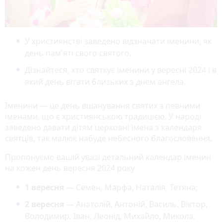
У християнстві заведено відзначати іменини, як
день пам'яті свого святого.
Дізнайтеся, хто святкує іменини у вересні 2024 і в
який день вітати близьких з днем ангела.
Іменини — це день вшанування святих з певними
іменами, що є християнською традицією. У народі
заведено давати дітям церковні імена з календаря
святців, так малюк набуде небесного благословення.
Пропонуємо вашій увазі детальний календар іменин
на кожен день вересня 2024 року.
1 вересня
— Семен, Марфа, Наталія, Тетяна;
2 вересня
— Анатолій, Антоній, Василь, Віктор,
Володимир, Іван, Леонід, Михайло, Микола,