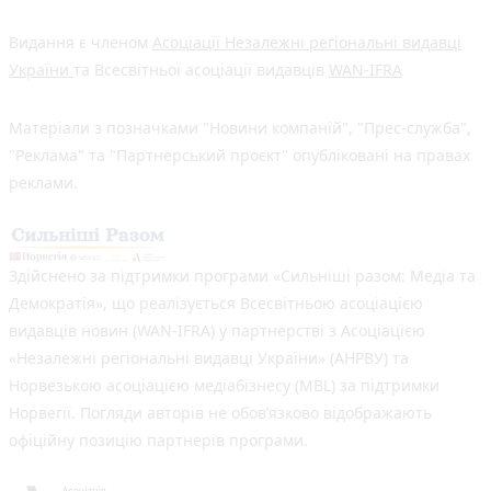
Видання є членом
Асоціації Незалежні регіональні видавці
України
та Всесвітньої асоціації видавців
WAN-IFRA
Матеріали з позначками "Новини компаній", "Прес-служба",
"Реклама" та "Партнерський проєкт" опубліковані на правах
реклами.
Здійснено за підтримки програми «Сильніші разом: Медіа та
Демократія», що реалізується Всесвітньою асоціацією
видавців новин (WAN-IFRA) у партнерстві з Асоціацією
«Незалежні регіональні видавці України» (АНРВУ) та
Норвезькою асоціацією медіабізнесу (MBL) за підтримки
Норвегії. Погляди авторів не обов’язково відображають
офіційну позицію партнерів програми.