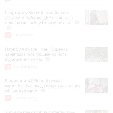
Квартири у Вінниці та майно на
десятки мільйонів: ДБР оголосило
підозру екслогісту Повітряних сил
photo_camera
play_circle_filled
19
6 годин тому
Парк біля лікарні імені Ющенка
занепадає. Але грошей на його
відновлення немає
photo_camera
15
3 серпня 2026 р.
Вінничани: «У Вінниці немає
укриттів». Але влада витратила на них
мільярд гривень
photo_camera
12
3 серпня 2026 р.
Зробила гінекологічну операцію —