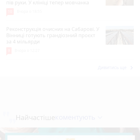
пів руки. У клініці тепер мовчанка
10
Вчора о 18:55
Реконструкція очисних на Сабарові. У
Вінниці готують грандіозний проєкт
за 4 мільярди
9
Вчора о 12:27
keyboard_arrow_right
Дивитись ще
коментують
Найчастіше