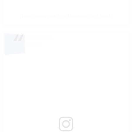
Допис, поширений Lena Melnikova (@ml_lena2)