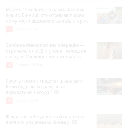
Майже 15 мільйонів на «плаваючі»
люки у Вінниці: хто отримав підряд і
чому місто відмовляється від старих
12
Вчора о 13:42
Зробила гінекологічну операцію —
отримала опік ІІІ ступеня і келоїд на
пів руки. У клініці тепер мовчанка
10
5 серпня 2026 р.
Сунуть грози з градом і шквалами.
Коли буде вісім градусів та
вируватиме негода?
photo_camera
10
Вчора о 12:44
Фекальне забруднення й паразити
виявили у водоймах Вінниці
photo_camera