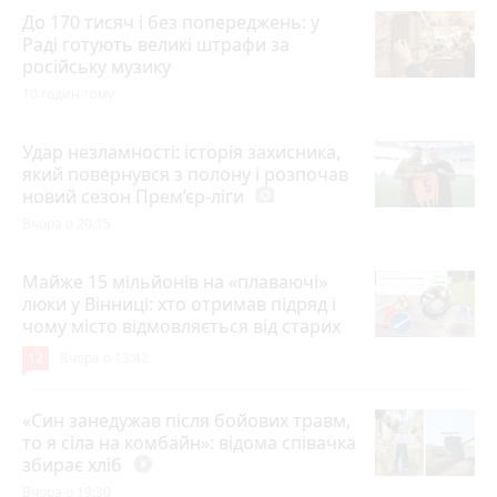
До 170 тисяч і без попереджень: у
Раді готують великі штрафи за
російську музику
10 годин тому
Удар незламності: історія захисника,
який повернувся з полону і розпочав
новий сезон Прем’єр-ліги
photo_camera
Вчора о 20:15
Майже 15 мільйонів на «плаваючі»
люки у Вінниці: хто отримав підряд і
чому місто відмовляється від старих
12
Вчора о 13:42
«Син занедужав після бойових травм,
то я сіла на комбайн»: відома співачка
збирає хліб
play_circle_filled
Вчора о 19:30