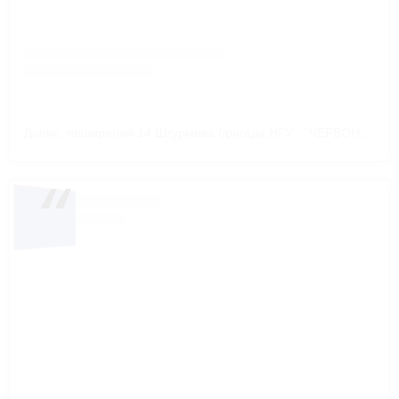
Допис, поширений 14 Штурмова бригада НГУ - "ЧЕРВОНА КАЛИНА" (@chervonakalyna_brigade)