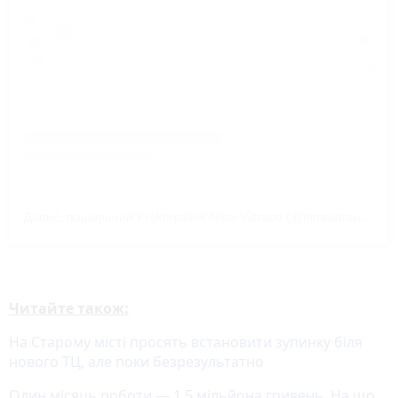
Допис, поширений Krokhmaliuk Nina-Viltraud (@ninaviltraud8)
Читайте також:
На Старому місті просять встановити зупинку біля
нового ТЦ, але поки безрезультатно
Один місяць роботи — 1,5 мільйона гривень. На що