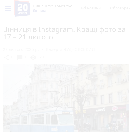
Пишеш ти! Коментує
Всі новини
Обговорен
Вінниця
Вінниця в Instagram. Кращі фото за
17 – 21 лютого
22 лютого 2025 р.
Валерій ЧУДНОВСЬКИЙ
chat_bubble
share
visibility
1
0
379