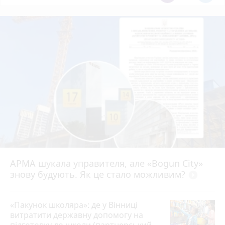
АРМА шукала управителя, але «Bogun City»
знову будують. Як це стало можливим?
play_circle_filled
«Пакунок школяра»: де у Вінниці
витратити державну допомогу на
підготовку до школи (партнерський