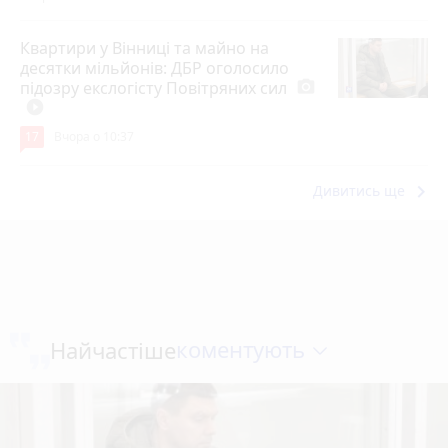
Квартири у Вінниці та майно на
десятки мільйонів: ДБР оголосило
підозру екслогісту Повітряних сил
photo_camera
play_circle_filled
17
Вчора о 10:37
keyboard_arrow_right
Дивитись ще
коментують
Найчастіше