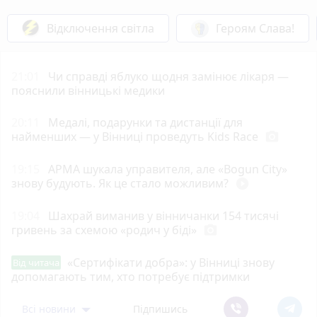
Відключення світла
Героям Слава!
21:01
Чи справді яблуко щодня замінює лікаря —
пояснили вінницькі медики
20:11
Медалі, подарунки та дистанції для
найменших — у Вінниці проведуть Kids Race
photo_camera
19:15
АРМА шукала управителя, але «Bogun City»
знову будують. Як це стало можливим?
play_circle_filled
19:04
Шахрай виманив у вінничанки 154 тисячі
гривень за схемою «родич у біді»
photo_camera
«Сертифікати добра»: у Вінниці знову
Від читача
допомагають тим, хто потребує підтримки
Всі новини
Підпишись