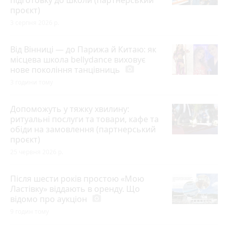
проєкт)
3 серпня 2026 р.
Від Вінниці — до Парижа й Китаю: як
місцева школа bellydance виховує
нове покоління танцівниць
photo_camera
3 години тому
Допоможуть у тяжку хвилину:
ритуальні послуги та товари, кафе та
обіди на замовлення (партнерський
проєкт)
25 червня 2026 р.
Після шести років простою «Мою
Ластівку» віддають в оренду. Що
відомо про аукціон
photo_camera
9 годин тому