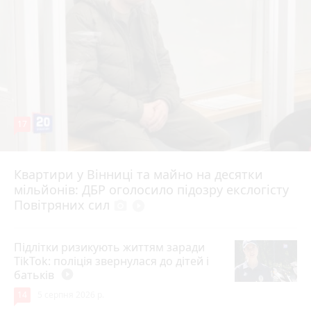
17
Квартири у Вінниці та майно на десятки
Вчора о 10:37
мільйонів: ДБР оголосило підозру екслогісту
Повітряних сил
photo_camera
play_circle_filled
Підлітки ризикують життям заради
TikTok: поліція звернулася до дітей і
батьків
play_circle_filled
14
5 серпня 2026 р.