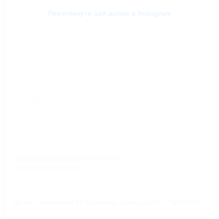
Переглянути цей допис в Instagram
Допис, поширений 14 Штурмова бригада НГУ - "ЧЕРВОНА КАЛИНА" (@chervonakalyna_brigade)