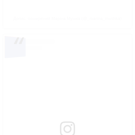
Допис, поширений Марiна Мушка (@_marina_mushka)