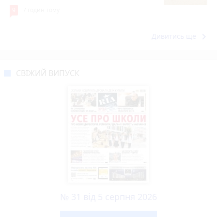
9
7 годин тому
keyboard_arrow_right
Дивитись ще
СВІЖИЙ ВИПУСК
№ 31 від 5 серпня 2026