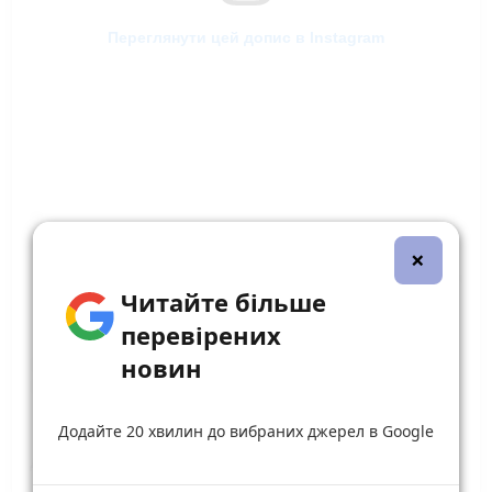
Переглянути цей допис в Instagram
×
Читайте більше
перевірених
новин
Додайте 20 хвилин до вибраних джерел в Google
Допис, поширений Біговий клуб|клуб для дітей|підлітків|дорослих (@jj_runningclub)