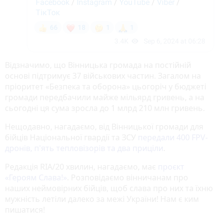
Відзначимо, що Вінницька громада на постійній
основі підтримує 37 військових частин. Загалом на
пріоритет «Безпека та оборона» цьогоріч у бюджеті
громади передбачили майже мільярд гривень, а на
сьогодні ця сума зросла до 1 млрд 210 млн гривень.
Нещодавно, нагадаємо, від Вінницької громади для
бійців Національної гвардії та ЗСУ
передали 400 FPV-
дронів, п'ять тепловізорів та два приціли
.
Редакція RIA/20 хвилин, нагадаємо, має
проєкт
«‎Героям Слава!»
‎. Розповідаємо вінничанам про
наших неймовірних бійців, щоб слава про них та їхню
мужність летіли далеко за межі України! Нам є ким
пишатися!