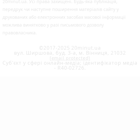
20minut.ua. Усі права захищені. Будь-яка публiкацiя,
передрук чи наступне поширення матеріалів сайту у
друкованих або електронних засобах масової інформації
можлива винятково у разі письмового дозволу
правовласника.
©2017-2025 20minut.ua
вул. Ширшова, буд. 3-а, м. Вінниця, 21032
[email protected]
Cуб'єкт у сфері онлайн-медіа; ідентифікатор медіа
- R40-02726.