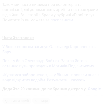
Також ми часто пишемо про волонтерів та
організації, які допомагають армії та постраждалим
від війни. Всі історії зібрали у рубриці «Герої тилу».
Почитати їх ви можете за
посиланням
.
Читайте також:
У бою з ворогом загинув Олександр Корпоченко з
Бару
Поліг у бою Олександр Войтюк. Завтра його в
останню путь проведуть в Могилів-Подільському
«Купатися заборонено!», — у Вінниці провели аналіз
води відкритих водойм. Результати шокують
Додайте 20 хвилин до вибраних джерел у
Google
допомога армії
Вінниця