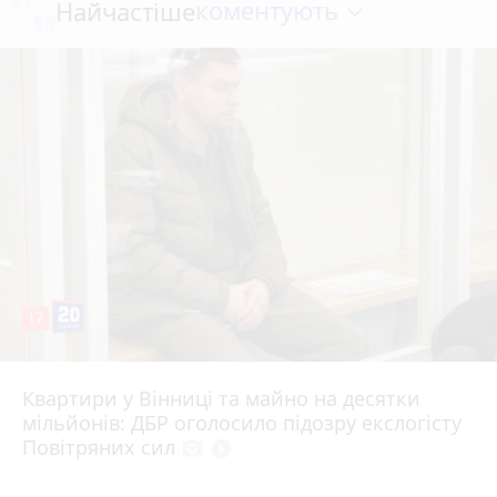
коментують
Найчастіше
17
Квартири у Вінниці та майно на десятки
6 серпня 2026 р.
мільйонів: ДБР оголосило підозру екслогісту
Повітряних сил
photo_camera
play_circle_filled