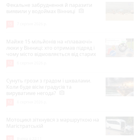
Фекальне забруднення й паразити
виявили у водоймах Вінниці
photo_camera
15
7 серпня 2026 р.
Майже 15 мільйонів на «плаваючі»
люки у Вінниці: хто отримав підряд і
чому місто відмовляється від старих
12
6 серпня 2026 р.
Сунуть грози з градом і шквалами.
Коли буде вісім градусів та
вируватиме негода?
photo_camera
12
6 серпня 2026 р.
Мотоцикл зіткнувся з маршруткою на
Магістратській
10
Вчора о 22:11