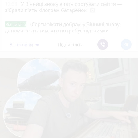
12:33
У Вінниці знову вчать сортувати сміття —
зібрали п'ять кілограм батарейок
photo_camera
«Сертифікати добра»: у Вінниці знову
Від читача
допомагають тим, хто потребує підтримки
Всі новини
Підпишись