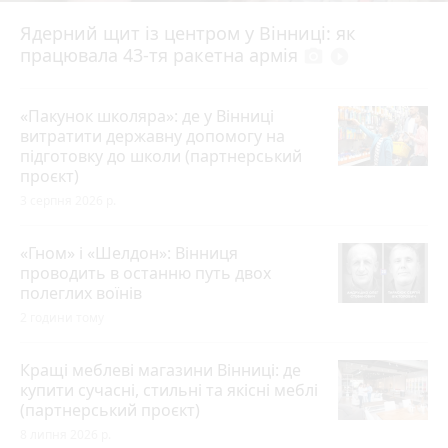
Ядерний щит із центром у Вінниці: як
працювала 43-тя ракетна армія
photo_camera
play_circle_filled
«Пакунок школяра»: де у Вінниці
витратити державну допомогу на
підготовку до школи (партнерський
проєкт)
3 серпня 2026 р.
«Гном» і «Шелдон»: Вінниця
проводить в останню путь двох
полеглих воїнів
2 години тому
Кращі меблеві магазини Вінниці: де
купити сучасні, стильні та якісні меблі
(партнерський проєкт)
8 липня 2026 р.