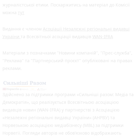
журналістської етики. Поскаржитись на матеріал до Комісії
можна
тут
Видання є членом
Асоціації Незалежні регіональні видавці
України
та Всесвітньої асоціації видавців
WAN-IFRA
Матеріали з позначками "Новини компаній", "Прес-служба",
"Реклама" та "Партнерський проєкт" опубліковані на правах
реклами.
Здійснено за підтримки програми «Сильніші разом: Медіа та
Демократія», що реалізується Всесвітньою асоціацією
видавців новин (WAN-IFRA) у партнерстві з Асоціацією
«Незалежні регіональні видавці України» (АНРВУ) та
Норвезькою асоціацією медіабізнесу (MBL) за підтримки
Норвегії. Погляди авторів не обов’язково відображають