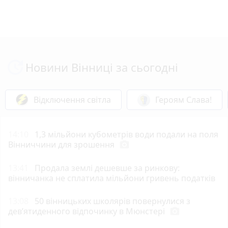
Новини Вінниці за сьогодні
Відключення світла
Героям Слава!
14:10
1,3 мільйони кубометрів води подали на поля
Вінниччини для зрошення
photo_camera
13:41
Продала землі дешевше за ринкову:
вінничанка не сплатила мільйони гривень податків
13:08
50 вінницьких школярів повернулися з
дев’ятиденного відпочинку в Мюнстері
photo_camera