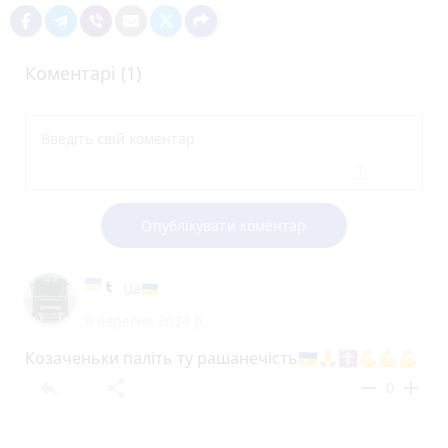
Коментарі (1)
Опублікувати коментар
Uа🇺🇦
9 вересня 2024 р.
Козаченьки паліть ту рашанечість🇺🇦🙏☦️💪💪💪
reply
share
remove
add
0