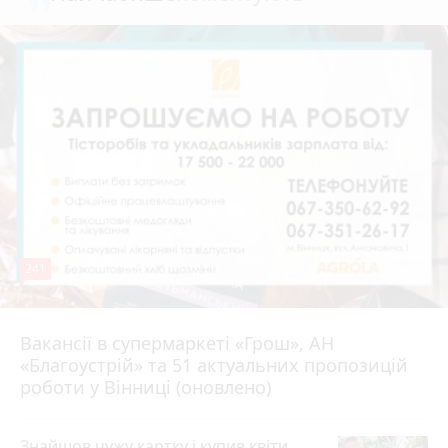
241
Вакансії в супермаркеті «Грош», АН
4 серпня 2026 р.
«Благоустрій» та 51 актуальних пропозицій
роботи у Вінниці (оновлено)
Знайшов чужу картку і купив квіти