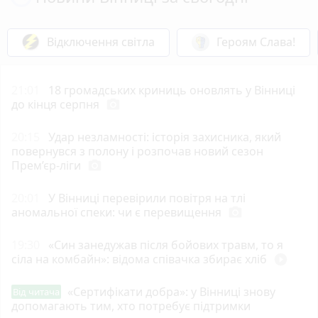
Відключення світла
Героям Слава!
21:01
18 громадських криниць оновлять у Вінниці
до кінця серпня
photo_camera
20:15
Удар незламності: історія захисника, який
повернувся з полону і розпочав новий сезон
Прем’єр-ліги
photo_camera
20:01
У Вінниці перевірили повітря на тлі
аномальної спеки: чи є перевищення
photo_camera
19:30
«Син занедужав після бойових травм, то я
сіла на комбайн»: відома співачка збирає хліб
play_circle_filled
«Сертифікати добра»: у Вінниці знову
Від читача
допомагають тим, хто потребує підтримки