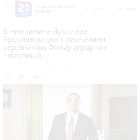
Пишеш ти! Коментує
Всі новини
Обговорен
Вінниця
Вінничанина Ярослава
Ярославського призначили
керівником Фонду аграрних
інвестицій
4 липня 2024 р.
Лариса ОЛІЙНИК
chat_bubble
share
visibility
0
8
3019