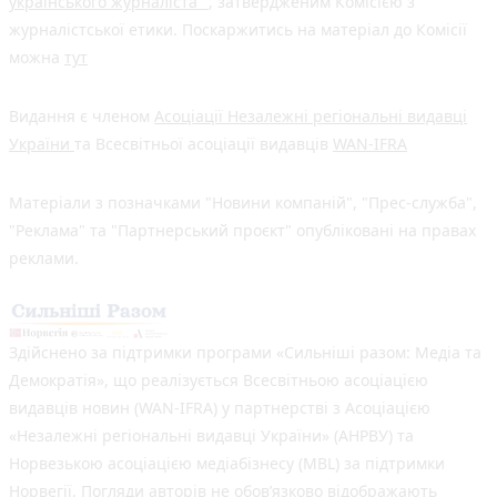
українського журналіста"
, затвердженим Комісією з
журналістської етики. Поскаржитись на матеріал до Комісії
можна
тут
Видання є членом
Асоціації Незалежні регіональні видавці
України
та Всесвітньої асоціації видавців
WAN-IFRA
Матеріали з позначками "Новини компаній", "Прес-служба",
"Реклама" та "Партнерський проєкт" опубліковані на правах
реклами.
Здійснено за підтримки програми «Сильніші разом: Медіа та
Демократія», що реалізується Всесвітньою асоціацією
видавців новин (WAN-IFRA) у партнерстві з Асоціацією
«Незалежні регіональні видавці України» (АНРВУ) та
Норвезькою асоціацією медіабізнесу (MBL) за підтримки
Норвегії. Погляди авторів не обов’язково відображають