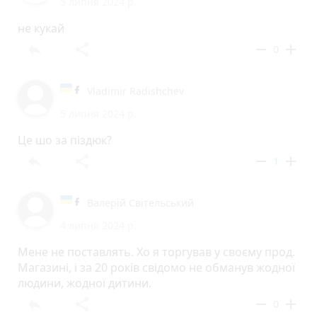
5 липня 2024 р.
не кукай
reply
share
remove
add
0
Vladimir Radishchev
5 липня 2024 р.
Це шо за піздюк?
reply
share
remove
add
1
Валерій Світельський
4 липня 2024 р.
Мене не поставлять. Хо я торгував у своєму прод.
Магазині, і за 20 років свідомо не обманув жодної
людини, жодної дитини.
reply
share
remove
add
0