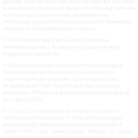
Довідка. Ярослав Ярославський народився у 1987 році
в Чечельнику Вінницької області. У 2009 році закінчив
магістратуру у Вінницькому національному
технічному університеті за спеціальністю «Інженер з
лазерної та оптоелектронної техніки».
У 2013 отримав другу вищу освіту інженера-
землевпорядника у Львівському національному
аграрному університеті.
У 2020 році отримав науковий ступінь Кандидата
технічних наук за спеціальністю «Біологічні та
медичні прилади і системи». Цього ж року став
Академіком АН ПРЕ. Свою професійну діяльність
розпочав у 2008 році у Вінницькій регіональній філії
ДП «Центр ДЗК».
З 2011 по 2016 працював на керівних посадах в
системі Держгеокадастру. У 2016 зайняв позицію
директора ДП «Вінницький науково-дослідний та
проектний інститут землеустрою». Входить до складу
робочої групи з питань реалізації проєкту