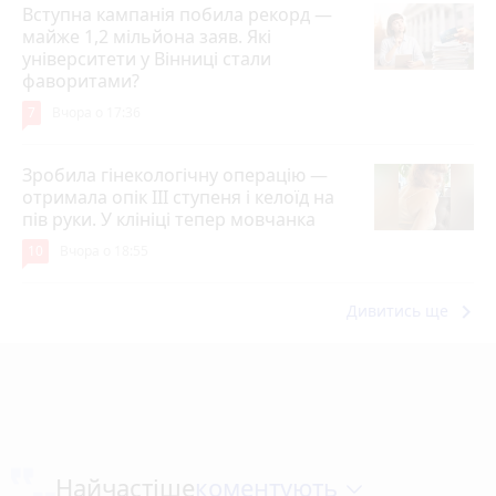
Вступна кампанія побила рекорд —
майже 1,2 мільйона заяв. Які
університети у Вінниці стали
фаворитами?
7
Вчора о 17:36
Зробила гінекологічну операцію —
отримала опік ІІІ ступеня і келоїд на
пів руки. У клініці тепер мовчанка
10
Вчора о 18:55
keyboard_arrow_right
Дивитись ще
коментують
Найчастіше