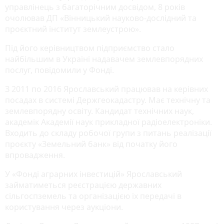
управлінець з багаторічним досвідом, 8 років
очолював ДП «Вінницький науково-дослідний та
проєктний інститут землеустрою».
Під його керівництвом підприємство стало
найбільшим в Україні надавачем землевпорядних
послуг, повідомили у Фонді.
З 2011 по 2016 Ярославський працював на керівних
посадах в системі Держгеокадастру. Має технічну та
землевпорядну освіту. Кандидат технічних наук,
академік Академії наук прикладної радіоелектроніки.
Входить до складу робочої групи з питань реалізації
проєкту «Земельний банк» від початку його
впровадження.
У «Фонді аграрних інвестицій» Ярославський
займатиметься реєстрацією державних
сільгоспземель та організацією їх передачі в
користування через аукціони.