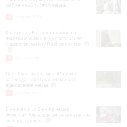
майже на 20 тисяч гривень
19
4 серпня 2026 р.
Квартири у Вінниці та майно на
десятки мільйонів: ДБР оголосило
підозру екслогісту Повітряних сил
photo_camera
play_circle_filled
19
10 годин тому
Парк біля лікарні імені Ющенка
занепадає. Але грошей на його
відновлення немає
photo_camera
15
3 серпня 2026 р.
Вінничани: «У Вінниці немає
укриттів». Але влада витратила на них
мільярд гривень
photo_camera