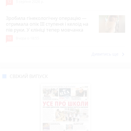
12
3 серпня 2026 р.
Зробила гінекологічну операцію —
отримала опік ІІІ ступеня і келоїд на
пів руки. У клініці тепер мовчанка
10
Вчора о 18:55
keyboard_arrow_right
Дивитись ще
СВІЖИЙ ВИПУСК