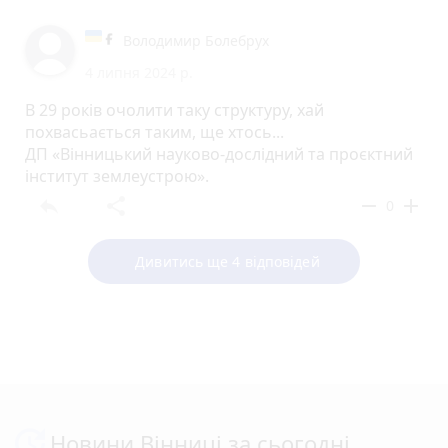
Володимир Болебрух
4 липня 2024 р.
В 29 років очолити таку структуру, хай
похвасьається таким, ще хтось...
ДП «Вінницький науково-дослідний та проєктний
інститут землеустрою».
reply
share
remove
add
0
Дивитись ще 4 відповідей
Новини Вінниці за сьогодні