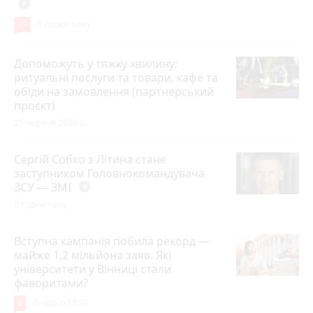
play_circle_filled
19
5 годин тому
Допоможуть у тяжку хвилину:
ритуальні послуги та товари, кафе та
обіди на замовлення (партнерський
проєкт)
25 червня 2026 р.
Сергій Собко з Літина стане
заступником Головнокомандувача
ЗСУ — ЗМІ
play_circle_filled
6 годин тому
Вступна кампанія побила рекорд —
майже 1,2 мільйона заяв. Які
університети у Вінниці стали
фаворитами?
6
Вчора о 17:36