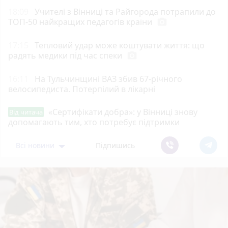
18:09
Учителі з Вінниці та Райгорода потрапили до
ТОП-50 найкращих педагогів країни
photo_camera
17:15
Тепловий удар може коштувати життя: що
радять медики під час спеки
photo_camera
16:11
На Тульчинщині ВАЗ збив 67-річного
велосипедиста. Потерпілий в лікарні
«Сертифікати добра»: у Вінниці знову
Від читача
допомагають тим, хто потребує підтримки
Всі новини
Підпишись