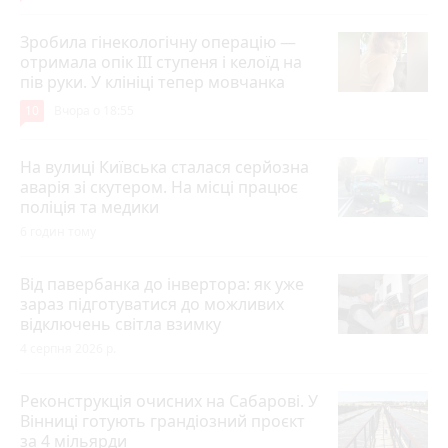
Зробила гінекологічну операцію —
отримала опік ІІІ ступеня і келоїд на
пів руки. У клініці тепер мовчанка
10
Вчора о 18:55
На вулиці Київська сталася серйозна
аварія зі скутером. На місці працює
поліція та медики
6 годин тому
Від павербанка до інвертора: як уже
зараз підготуватися до можливих
відключень світла взимку
4 серпня 2026 р.
Реконструкція очисних на Сабарові. У
Вінниці готують грандіозний проєкт
за 4 мільярди