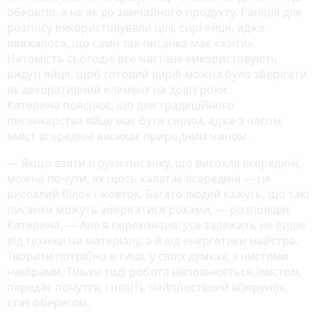
оберегів, а не як до звичайного продукту. Раніше для
розпису використовували цілі, сирі яйця, адже
вважалося, що саме так писанка має «жити».
Натомість сьогодні все частіше використовують
видуті яйця, щоб готовий виріб можна було зберігати
як декоративний елемент на довгі роки.
Катерина пояснює, що для традиційного
писанкарства яйце має бути сирим, адже з часом
вміст всередині висихає природним чином.
— Якщо взяти в руки писанку, що висохла всередині,
можна почути, як щось калатає всередині — це
висохлий білок і жовток. Багато людей кажуть, що такі
писанки можуть зберігатися роками, — розповідає
Катерина. — Але я переконана: усе залежить не лише
від техніки чи матеріалу, а й від енергетики майстра.
Творити потрібно в тиші, у своїх думках, з чистими
намірами. Тільки тоді робота наповнюється змістом,
передає почуття, і навіть найпростіший візерунок
стає оберегом.