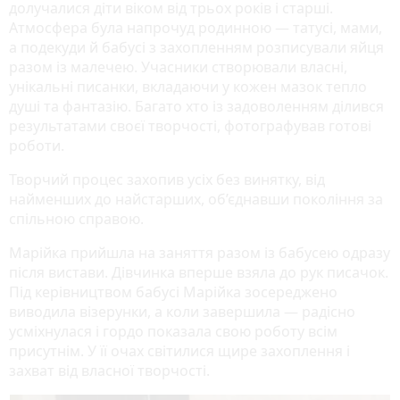
долучалися діти віком від трьох років і старші.
Атмосфера була напрочуд родинною — татусі, мами,
а подекуди й бабусі з захопленням розписували яйця
разом із малечею. Учасники створювали власні,
унікальні писанки, вкладаючи у кожен мазок тепло
душі та фантазію. Багато хто із задоволенням ділився
результатами своєї творчості, фотографував готові
роботи.
Творчий процес захопив усіх без винятку, від
найменших до найстарших, об’єднавши покоління за
спільною справою.
Марійка прийшла на заняття разом із бабусею одразу
після вистави. Дівчинка вперше взяла до рук писачок.
Під керівництвом бабусі Марійка зосереджено
виводила візерунки, а коли завершила — радісно
усміхнулася і гордо показала свою роботу всім
присутнім. У її очах світилися щире захоплення і
захват від власної творчості.