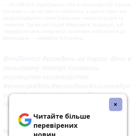
— Не бійтеся спробувати себе в писанкарстві! Кожна
писанка — це не просто малюнок, а ціла історія, яку
ви розповідаєте своїм близьким через кольори та
символи. Так ви не тільки збережете традицію, а й
передасте свою енергію й позитивні побажання до
Великодня, — зауважує Катерина.
@vn20minut
Великдень на порозі: діти в
ляльковому театрі пізнавали
мистецтво писанкарства
#вінниця
#діти
#великдень
#писанка
#ре
комендації
♬ оригінальний звук -
Новини Вінниці
×
Читайте більше
перевірених
Читайте також:
новин