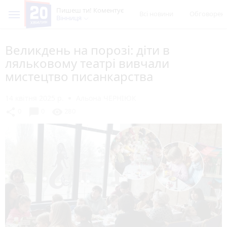
Пишеш ти! Коментує
Всі новини
Обговорен
Вінниця
Великдень на порозі: діти в
ляльковому театрі вивчали
мистецтво писанкарства
14 квітня 2025 р.
Альона ЧЕРНІЮК
chat_bubble
share
visibility
0
0
280