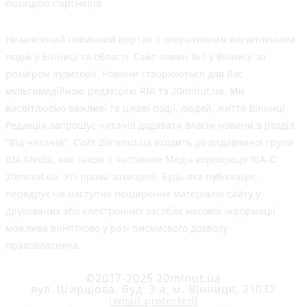
позицією партнерів
Незалежний новинний портал з оперативним висвітленням
подій у Вінниці та області. Сайт новин №1 у Вінниці за
розміром аудиторії. Новини створюються для Вас
мультимедійною редакцією RIA та 20minut.ua. Ми
висвітлюємо важливі та цікаві події, людей, життя Вінниці.
Редакція запрошує читачів додавати власні новини в розділ
"Від читачів". Сайт 20minut.ua входить до видавничої групи
RIA Media, яка також є частиною Медіа корпорації RIA ©
20minut.ua. Усі права захищені. Будь-яка публiкацiя,
передрук чи наступне поширення матеріалів сайту у
друкованих або електронних засобах масової інформації
можлива винятково у разі письмового дозволу
правовласника.
©2017-2025 20minut.ua
вул. Ширшова, буд. 3-а, м. Вінниця, 21032
[email protected]