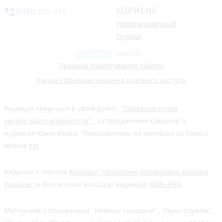
КОРИСНЕ
phone_in_talk
(0432) 555 -111
Новини компаній
Огляди
Правила користування сайтом
Умови і правила надання платного доступу
Редакція керується в своїй роботі
"Кодексом етики
українського журналіста"
, затвердженим Комісією з
журналістської етики. Поскаржитись на матеріал до Комісії
можна
тут
Видання є членом
Асоціації Незалежні регіональні видавці
України
та Всесвітньої асоціації видавців
WAN-IFRA
Матеріали з позначками "Новини компаній", "Прес-служба",