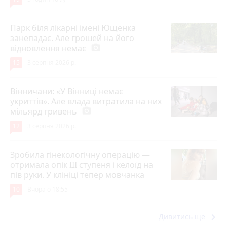
Парк біля лікарні імені Ющенка
занепадає. Але грошей на його
відновлення немає
photo_camera
15
3 серпня 2026 р.
Вінничани: «У Вінниці немає
укриттів». Але влада витратила на них
мільярд гривень
photo_camera
12
3 серпня 2026 р.
Зробила гінекологічну операцію —
отримала опік ІІІ ступеня і келоїд на
пів руки. У клініці тепер мовчанка
10
Вчора о 18:55
keyboard_arrow_right
Дивитись ще