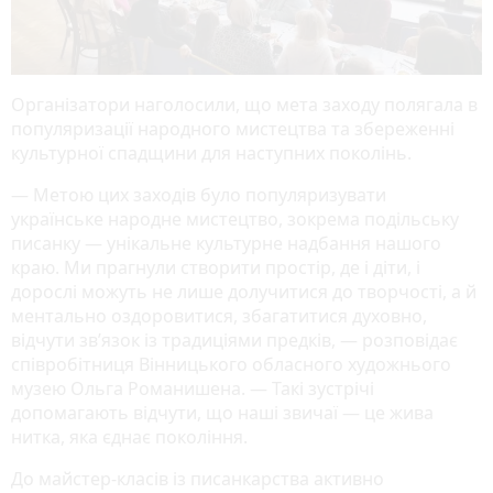
Організатори наголосили, що мета заходу полягала в
популяризації народного мистецтва та збереженні
культурної спадщини для наступних поколінь.
— Метою цих заходів було популяризувати
українське народне мистецтво, зокрема подільську
писанку — унікальне культурне надбання нашого
краю. Ми прагнули створити простір, де і діти, і
дорослі можуть не лише долучитися до творчості, а й
ментально оздоровитися, збагатитися духовно,
відчути зв’язок із традиціями предків, — розповідає
співробітниця Вінницького обласного художнього
музею Ольга Романишена. — Такі зустрічі
допомагають відчути, що наші звичаї — це жива
нитка, яка єднає покоління.
До майстер-класів із писанкарства активно