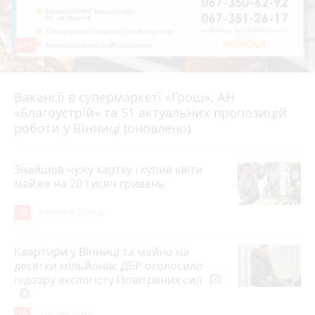
241
Вакансії в супермаркеті «Грош», АН
4 серпня 2026 р.
«Благоустрій» та 51 актуальних пропозицій
роботи у Вінниці (оновлено)
Знайшов чужу картку і купив квіти
майже на 20 тисяч гривень
19
4 серпня 2026 р.
Квартири у Вінниці та майно на
десятки мільйонів: ДБР оголосило
підозру екслогісту Повітряних сил
photo_camera
play_circle_filled
19
5 годин тому