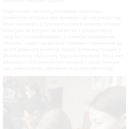
українські народні традиції.
Ведуча майстер-класу, Катерина, поділилась
особистою історією, яка привела її до писанкарства.
Вона навчалась у Тульчинському фаховому коледжі
культури, де вперше на заняттях з декоративної
творчості познайомилась з технікою малювання
писанок, і саме там відчула справжнє покликання до
цього давнього ремесла. Наразі Катерина працює у
Вінницькому обласному художньому музеї. Вона вже
власноруч створила безліч писанок і зараз передає
свої знання дітям, навчаючи їх цьому мистецтву.
