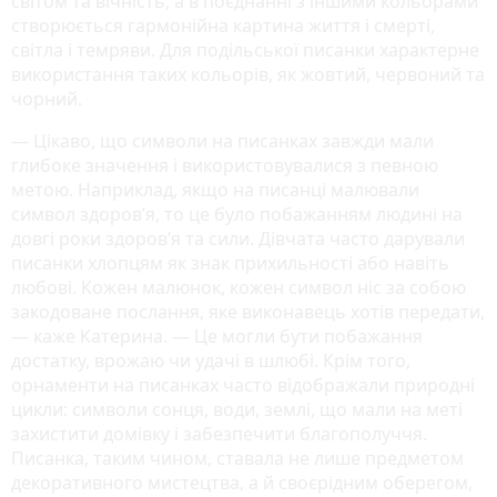
світом та вічність, а в поєднанні з іншими кольорами
створюється гармонійна картина життя і смерті,
світла і темряви. Для подільської писанки характерне
використання таких кольорів, як жовтий, червоний та
чорний.
— Цікаво, що символи на писанках завжди мали
глибоке значення і використовувалися з певною
метою. Наприклад, якщо на писанці малювали
символ здоров’я, то це було побажанням людині на
довгі роки здоров’я та сили. Дівчата часто дарували
писанки хлопцям як знак прихильності або навіть
любові. Кожен малюнок, кожен символ ніс за собою
закодоване послання, яке виконавець хотів передати,
— каже Катерина. — Це могли бути побажання
достатку, врожаю чи удачі в шлюбі. Крім того,
орнаменти на писанках часто відображали природні
цикли: символи сонця, води, землі, що мали на меті
захистити домівку і забезпечити благополуччя.
Писанка, таким чином, ставала не лише предметом
декоративного мистецтва, а й своєрідним оберегом,