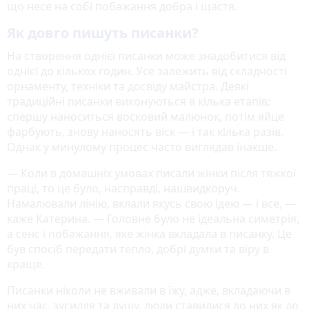
що несе на собі побажання добра і щастя.
Як довго пишуть писанки?
На створення однієї писанки може знадобитися від
однієї до кількох годин. Усе залежить від складності
орнаменту, техніки та досвіду майстра. Деякі
традиційні писанки виконуються в кілька етапів:
спершу наноситься восковий малюнок, потім яйце
фарбують, знову наносять віск — і так кілька разів.
Однак у минулому процес часто виглядав інакше.
— Коли в домашніх умовах писали жінки після тяжкої
праці, то це було, насправді, нашвидкоруч.
Намалювали лінію, вклали якусь свою ідею — і все, —
каже Катерина. — Головне було не ідеальна симетрія,
а сенс і побажання, яке жінка вкладала в писанку. Це
був спосіб передати тепло, добрі думки та віру в
краще.
Писанки ніколи не вживали в їжу, адже, вкладаючи в
них час, зусилля та душу, люди ставилися до них як до