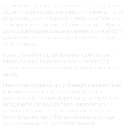
У давнину існувала традиція «мовчазного писання» —
під час створення писанки майстрині намагалися не
розмовляти, аби не порушити внутрішню гармонію
та не «розсіяти» закладений у писанку зміст. Вірили,
що тиша допомагає краще зосередитись на добрих
думках і побажаннях, які передаються через кожну
лінію та символ.
Не потрібно бути професіоналом, щоб створити
власну писанку. Це ремесло можна освоїти й у
домашніх умовах, і кожен може спробувати себе в
ньому.
Майстриня порадила, що у Вінниці в канцелярських
магазинах можна знайти все необхідне для
писанкарства: писачок, фарби для розпису та інші
інструменти. Для роботи також знадобиться
восковий брусок, пінцет та нитка для очищення
писачка між етапами. Все, що залишається — це
вибрати орнамент і розпочати творити.