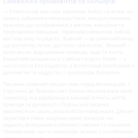
Символіка орнаментів та кольорів
— Кожен колір має своє значення. Бабусі та жінки, які
колись займалися писанкарством, використовували
кольори, що асоціювалися з життям, емоціями та
природними явищами. Червоний символізує любов,
життєву силу та радість. Жовтий — це сонячний колір,
що уособлює тепло, достаток і багатство. Зелений —
колір весни, відродження природи, надії та життя.
Блакитний асоціюється з небом і водою, білий — з
чистотою та безгрішністю, а фіолетовий пов'язаний із
духовністю та мудрістю, — розповідає Катерина.
Писанки зазвичай писали саме перед Великоднем, з
Стрітення до Зелених свят. Кожна писанка мала свою
символіку, яка відображала важливі аспекти життя,
природи та духовності. Подільська писанка
вирізняється своєю унікальністю серед інших. Для неї
характерні темні, зокрема чорні, кольори, які
надають візерункам особливої глибини та значення.
Чорний колір часто символізує зв'язок з потойбічним