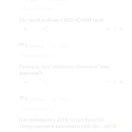
10 квітня 2025 р.
Он такой мой как СИВОЧОЛИЙ твой
reply
share
remove
add
0
Hanna
Ihor
reply
10 квітня 2025 р.
Пісеньку про "зеленого гетьмана" вже
вивчили?)
reply
share
remove
add
0
Hanna
Ihor
reply
10 квітня 2025 р.
А як вибирали у 2019, то що було?))))
Тепер соромно визнавати свій про...об?😉