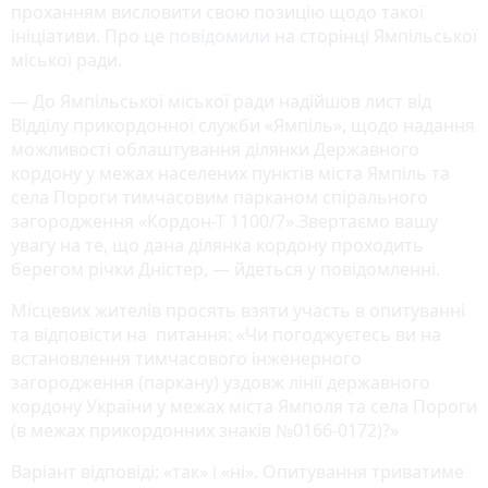
проханням висловити свою позицію щодо такої
ініціативи. Про це
повідомили
на сторінці Ямпільської
міської ради.
— До Ямпільської міської ради надійшов лист від
Відділу прикордонної служби «Ямпіль», щодо надання
можливості облаштування ділянки Державного
кордону у межах населених пунктів міста Ямпіль та
села Пороги тимчасовим парканом спірального
загородження «Кордон-Т 1100/7».Звертаємо вашу
увагу на те, що дана ділянка кордону проходить
берегом річки Дністер, — йдеться у повідомленні.
Місцевих жителів просять взяти участь в опитуванні
та відповісти на питання: «Чи погоджуєтесь ви на
встановлення тимчасового інженерного
загородження (паркану) уздовж лінії державного
кордону України у межах міста Ямполя та села Пороги
(в межах прикордонних знаків №0166-0172)?»
Варіант відповіді: «так» і «ні». Опитування триватиме