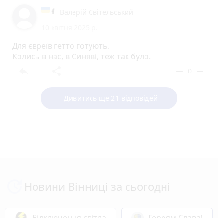
Валерій Світельський
10 квітня 2025 р.
Для євреїв гетто готують.
Колись в нас, в Синяві, теж так було.
reply
share
remove
add
0
Дивитись ще 21 відповідей
Новини Вінниці за сьогодні
Відключення світла
Героям Слава!