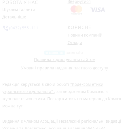
Звернутися
РОБОТА У НАС
Шукаєм таланти
Детальніше
КОРИСНЕ
phone_in_talk
(0432) 555 -111
Новини компаній
Огляди
Правила користування сайтом
Умови і правила надання платного доступу
Редакція керується в своїй роботі
"Кодексом етики
українського журналіста"
, затвердженим Комісією з
журналістської етики. Поскаржитись на матеріал до Комісії
можна
тут
Видання є членом
Асоціації Незалежні регіональні видавці
України
та Всесвітньої асоціації видавців
WAN-IFRA