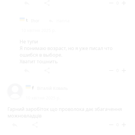
reply
share
remove
add
0
Ihor
Hanna
reply
10 квітня 2025 р.
Не тупи
Я понимаю возраст, но я уже писал что
ошибся в выборе.
Хватит тошнить
reply
share
remove
add
0
Віталій Коваль
10 квітня 2025 р.
Гарний заробіток що проволока дає збагачення
можновладців
reply
share
remove
add
0