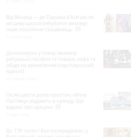
3 серпня 2026 р.
Від Вінниці — до Парижа й Китаю: як
місцева школа bellydance виховує
нове покоління танцівниць
photo_camera
2 години тому
Допоможуть у тяжку хвилину:
ритуальні послуги та товари, кафе та
обіди на замовлення (партнерський
проєкт)
25 червня 2026 р.
Після шести років простою «Мою
Ластівку» віддають в оренду. Що
відомо про аукціон
photo_camera
7 годин тому
До 170 тисяч і без попереджень: у
Раді готують великі штрафи за