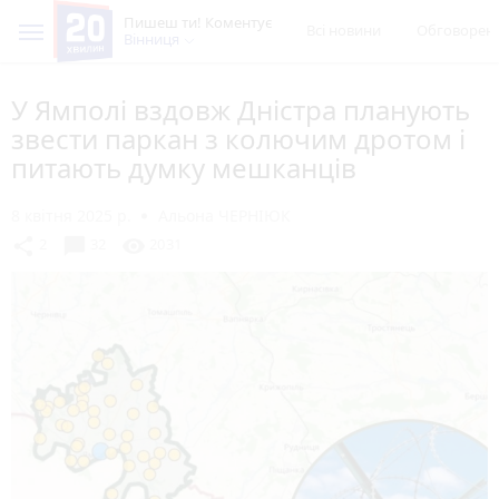
Пишеш ти! Коментує
Всі новини
Обговорен
Вінниця
У Ямполі вздовж Дністра планують
звести паркан з колючим дротом і
питають думку мешканців
8 квітня 2025 р.
Альона ЧЕРНІЮК
chat_bubble
share
visibility
2
32
2031