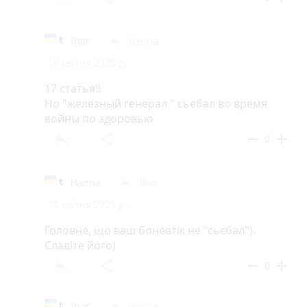
Ihor
Hanna
reply
10 квітня 2025 р.
17 статья!!
Но "железный генерал " сьебал во время
войны по здоровью
reply
share
remove
add
0
Hanna
Ihor
reply
10 квітня 2025 р.
Головне, що ваш боневтік не "сьєбал").
Славіте його)
reply
share
remove
add
0
Ihor
Hanna
reply