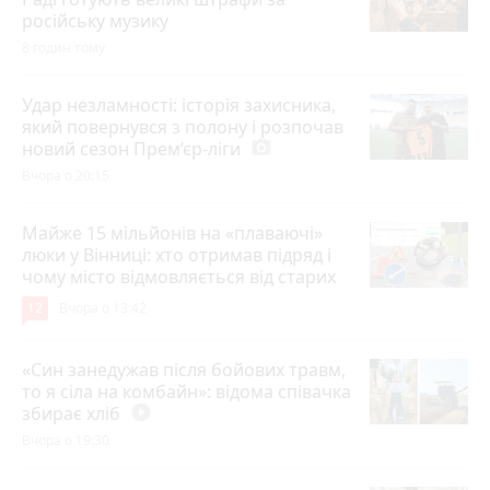
російську музику
8 годин тому
Удар незламності: історія захисника,
який повернувся з полону і розпочав
новий сезон Прем’єр-ліги
photo_camera
Вчора о 20:15
Майже 15 мільйонів на «плаваючі»
люки у Вінниці: хто отримав підряд і
чому місто відмовляється від старих
12
Вчора о 13:42
«Син занедужав після бойових травм,
то я сіла на комбайн»: відома співачка
збирає хліб
play_circle_filled
Вчора о 19:30