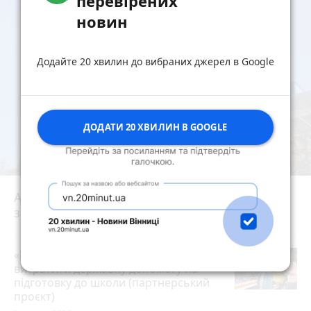
перевірених
новин
Додайте 20 хвилин до вибраних джерел в Google
ДОДАТИ 20 ХВИЛИН В GOOGLE
АРМА шукала управителя, але «Bogun City»
знову будують. Як це стало можливим?
play_circle_filled
«Пакунок школяра»: де у Вінниці
витратити державну допомогу на
підготовку до школи (партнерський
проєкт)