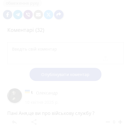
обмеження руху
Коментарі (32)
Опублікувати коментар
Олександр
10 квітня 2025 р.
Пані Аня,це ви про військову службу ?
reply
share
remove
add
0