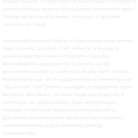
видавці України” та Foreningen Ukrainian Media Fund Nordic в
рамках реалізації проєкту Хаб підтримки регіональних медіа.
Погляди авторів не обов'язково збігаються з офіційною
позицією партнерів
Незалежний новинний портал з оперативним висвітленням
подій у Вінниці та області. Сайт новин №1 у Вінниці за
розміром аудиторії. Новини створюються для Вас
мультимедійною редакцією RIA та 20minut.ua. Ми
висвітлюємо важливі та цікаві події, людей, життя Вінниці.
Редакція запрошує читачів додавати власні новини в розділ
"Від читачів". Сайт 20minut.ua входить до видавничої групи
RIA Media, яка також є частиною Медіа корпорації RIA ©
20minut.ua. Усі права захищені. Будь-яка публiкацiя,
передрук чи наступне поширення матеріалів сайту у
друкованих або електронних засобах масової інформації
можлива винятково у разі письмового дозволу
правовласника.