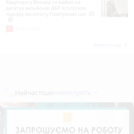
Квартири у Вінниці та майно на
десятки мільйонів: ДБР оголосило
підозру екслогісту Повітряних сил
photo_camera
play_circle_filled
17
Вчора о 10:37
keyboard_arrow_right
Дивитись ще
коментують
Найчастіше