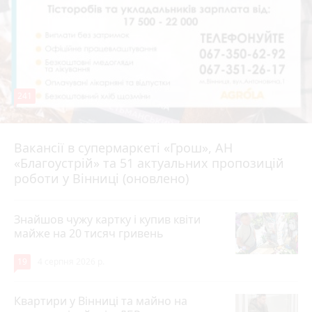
241
Вакансії в супермаркеті «Грош», АН
4 серпня 2026 р.
«Благоустрій» та 51 актуальних пропозицій
роботи у Вінниці (оновлено)
Знайшов чужу картку і купив квіти
майже на 20 тисяч гривень
19
4 серпня 2026 р.
Квартири у Вінниці та майно на