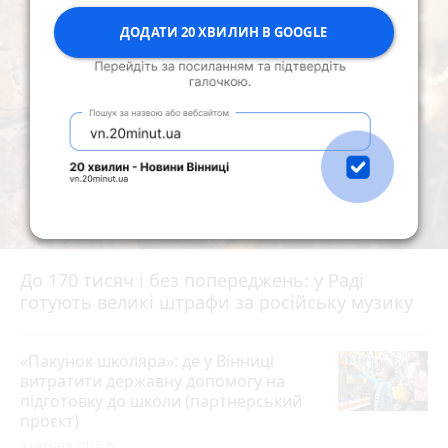
ДОДАТИ 20 ХВИЛИН В GOOGLE
До 170 тисяч і без попереджень: у Раді
готують великі штрафи за російську музику
«Пакунок школяра»: де у Вінниці
витратити державну допомогу на
підготовку до школи (партнерський
проєкт)
3 серпня 2026 р.