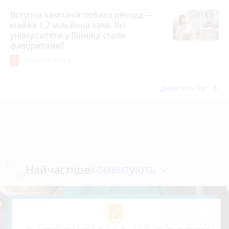
Вступна кампанія побила рекорд —
майже 1,2 мільйона заяв. Які
університети у Вінниці стали
фаворитами?
7
5 серпня 2026 р.
keyboard_arrow_right
Дивитись ще
коментують
Найчастіше