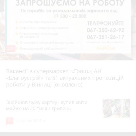
241
Вакансії в супермаркеті «Грош», АН
4 серпня 2026 р.
«Благоустрій» та 51 актуальних пропозицій
роботи у Вінниці (оновлено)
Знайшов чужу картку і купив квіти
майже на 20 тисяч гривень
19
4 серпня 2026 р.