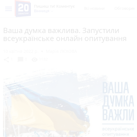
Пишеш ти! Коментує
Всі новини
Обговорен
Вінниця
Ваша думка важлива. Запустили
всеукраїнське онлайн опитування
10 квітня 2022 р.
Марія ЛЄХОВА
chat_bubble
share
visibility
1
0
1182