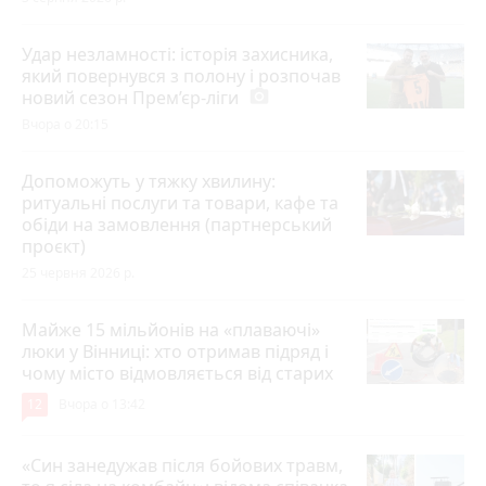
Удар незламності: історія захисника,
який повернувся з полону і розпочав
новий сезон Прем’єр-ліги
photo_camera
Вчора о 20:15
Допоможуть у тяжку хвилину:
ритуальні послуги та товари, кафе та
обіди на замовлення (партнерський
проєкт)
25 червня 2026 р.
Майже 15 мільйонів на «плаваючі»
люки у Вінниці: хто отримав підряд і
чому місто відмовляється від старих
12
Вчора о 13:42
«Син занедужав після бойових травм,