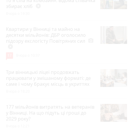
то я сіла на комбайн»: відома співачка
збирає хліб
play_circle_filled
Вчора о 19:30
Квартири у Вінниці та майно на
десятки мільйонів: ДБР оголосило
підозру екслогісту Повітряних сил
photo_camera
play_circle_filled
17
Вчора о 10:37
Три вінницькі ліцеї продовжать
працювати у змішаному форматі: де
саме і чому бракує місць в укриттях
Вчора о 18:20
177 мільйонів витратять на ветеранів
у Вінниці. На що підуть ці гроші до
2029 року?
Вчора о 12:21