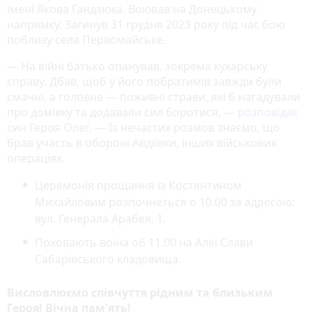
імені Якова Гандзюка. Воював на Донецькому
напрямку. Загинув 31 грудня 2023 року під час бою
поблизу села Первомайське.
— На війні батько опанував, зокрема кухарську
справу. Дбав, щоб у його побратимів завжди були
смачні, а головне — поживні страви, які б нагадували
про домівку та додавали сил боротися, —
розповідає
син Героя Олег. — Із нечастих розмов знаємо, що
брав участь в обороні Авдіївки, інших військових
операціях.
Церемонія прощання із Костянтином
Михайловим розпочнеться о 10.00 за адресою:
вул. Генерала Арабея, 1.
Поховають воїна об 11.00 на Алеї Слави
Сабарівського кладовища.
Висловлюємо співчуття рідним та близьким
Героя! Вічна пам'ять!