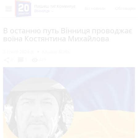
Пишеш ти! Коментує
Всі новини
Обговорен
Вінниця
В останню путь Вінниця проводжає
воїна Костянтина Михайлова
3 січня 2024 р.
Альона ВОВК
chat_bubble
share
visibility
0
1
439