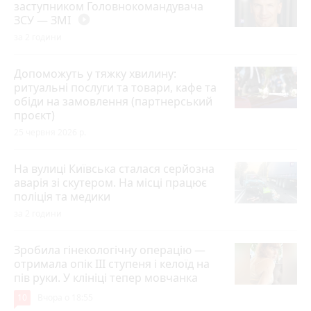
заступником Головнокомандувача
ЗСУ — ЗМІ
play_circle_filled
за 2 години
Допоможуть у тяжку хвилину:
ритуальні послуги та товари, кафе та
обіди на замовлення (партнерський
проєкт)
25 червня 2026 р.
На вулиці Київська сталася серйозна
аварія зі скутером. На місці працює
поліція та медики
за 2 години
Зробила гінекологічну операцію —
отримала опік ІІІ ступеня і келоїд на
пів руки. У клініці тепер мовчанка
10
Вчора о 18:55