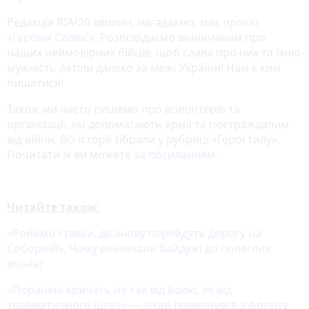
Редакція RIA/20 хвилин, нагадаємо, має
проєкт
«‎Героям Слава!»
‎. Розповідаємо вінничанам про
наших неймовірних бійців, щоб слава про них та їхню
мужність летіли далеко за межі України! Нам є ким
пишатися!
Також ми часто пишемо про волонтерів та
організації, які допомагають армії та постраждалим
від війни. Всі історії зібрали у рубриці «Герої тилу».
Почитати їх ви можете за
посиланням
.
Читайте також:
«Робимо ставки, де знову перейдуть дорогу на
Соборній». Чому вінничани байдужі до полеглих
воїнів?
«Поранені кричать не так від болю, як від
травматичного шоку» — лікар повернувся з фронту