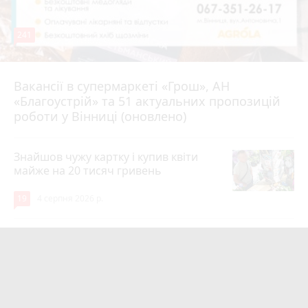
241
Вакансії в супермаркеті «Грош», АН
4 серпня 2026 р.
«Благоустрій» та 51 актуальних пропозицій
роботи у Вінниці (оновлено)
Знайшов чужу картку і купив квіти
майже на 20 тисяч гривень
19
4 серпня 2026 р.
Парк біля лікарні імені Ющенка
занепадає. Але грошей на його
відновлення немає
photo_camera
15
3 серпня 2026 р.