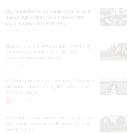
Від павербанка до інвертора: як уже
зараз підготуватися до можливих
відключень світла взимку
4 серпня 2026 р.
Відстрочка від мобілізації по-новому:
вінницька адвокатка пояснила
важливе рішення уряду
Вчора о 14:20
Реконструкція очисних на Сабарові. У
Вінниці готують грандіозний проєкт
за 4 мільярди
8
Вчора о 12:27
«Ми побачили порожній і розорений
Могилів»: знайшли 300-річні записи
посла з Данії