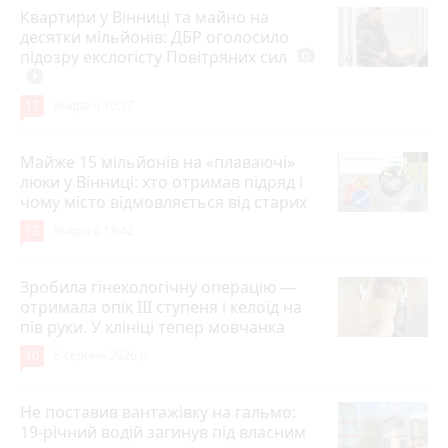
Квартири у Вінниці та майно на
десятки мільйонів: ДБР оголосило
підозру екслогісту Повітряних сил
photo_camera
play_circle_filled
17
Вчора о 10:37
Майже 15 мільйонів на «плаваючі»
люки у Вінниці: хто отримав підряд і
чому місто відмовляється від старих
12
Вчора о 13:42
Зробила гінекологічну операцію —
отримала опік ІІІ ступеня і келоїд на
пів руки. У клініці тепер мовчанка
10
5 серпня 2026 р.
Не поставив вантажівку на гальмо:
19-річний водій загинув під власним