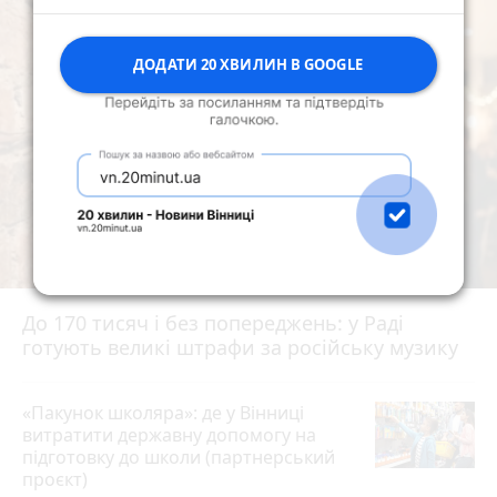
ДОДАТИ 20 ХВИЛИН В GOOGLE
До 170 тисяч і без попереджень: у Раді
готують великі штрафи за російську музику
«Пакунок школяра»: де у Вінниці
витратити державну допомогу на
підготовку до школи (партнерський
проєкт)