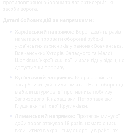
протиповітряної оборони та два артилерійські
засоби ворога.
Деталі бойових дій за напрямками:
Харківський напрямок:
Ворог дев’ять разів
намагався прорвати оборонні рубежі
українських захисників у районах Вовчанська,
Вовчанських Хуторів, Западного та Малої
Шапківки. Українські воїни дали гідну відсіч, не
допустивши прориву.
Куп’янський напрямок:
Вчора російські
загарбники здійснили сім атак. Наші оборонці
відбили штурмові дії противника поблизу
Загризового, Кіндрашівки, Петропавлівки,
Глушківки та Нової Кругляківки.
Лиманський напрямок:
Протягом минулої
доби ворог атакував 18 разів, намагаючись
вклинитися в українську оборону в районах