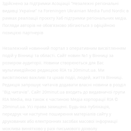
Здійснено за підтримки Асоціації “Незалежні регіональні
видавці України” та Foreningen Ukrainian Media Fund Nordic в
рамках реалізації проєкту Хаб підтримки регіональних медіа.
Погляди авторів не обов'язково збігаються з офіційною
позицією партнерів
Незалежний новинний портал з оперативним висвітленням
подій у Вінниці та області. Сайт новин №1 у Вінниці за
розміром аудиторії. Новини створюються для Вас
мультимедійною редакцією RIA та 20minut.ua. Ми
висвітлюємо важливі та цікаві події, людей, життя Вінниці.
Редакція запрошує читачів додавати власні новини в розділ
"Від читачів". Сайт 20minut.ua входить до видавничої групи
RIA Media, яка також є частиною Медіа корпорації RIA ©
20minut.ua. Усі права захищені. Будь-яка публiкацiя,
передрук чи наступне поширення матеріалів сайту у
друкованих або електронних засобах масової інформації
можлива винятково у разі письмового дозволу