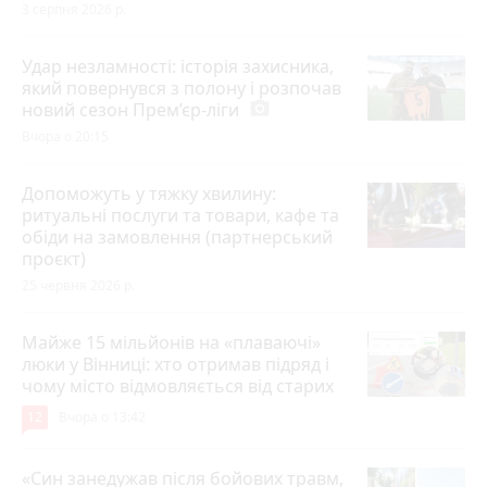
3 серпня 2026 р.
Удар незламності: історія захисника,
який повернувся з полону і розпочав
новий сезон Прем’єр-ліги
photo_camera
Вчора о 20:15
Допоможуть у тяжку хвилину:
ритуальні послуги та товари, кафе та
обіди на замовлення (партнерський
проєкт)
25 червня 2026 р.
Майже 15 мільйонів на «плаваючі»
люки у Вінниці: хто отримав підряд і
чому місто відмовляється від старих
12
Вчора о 13:42
«Син занедужав після бойових травм,