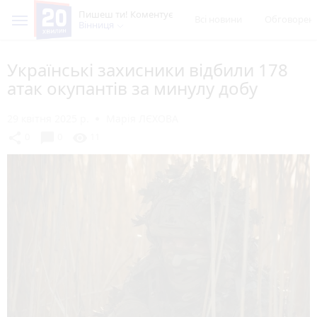
Пишеш ти! Коментує
Всі новини
Обговорен
Вінниця
Українські захисники відбили 178
атак окупантів за минулу добу
29 квітня 2025 р.
Марія ЛЄХОВА
chat_bubble
share
visibility
0
0
11