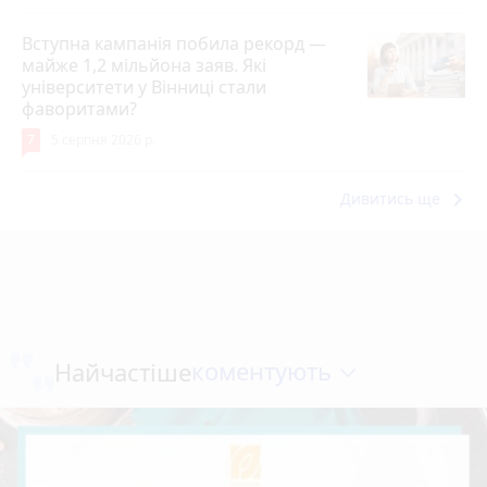
Вступна кампанія побила рекорд —
майже 1,2 мільйона заяв. Які
університети у Вінниці стали
фаворитами?
7
5 серпня 2026 р.
keyboard_arrow_right
Дивитись ще
коментують
Найчастіше