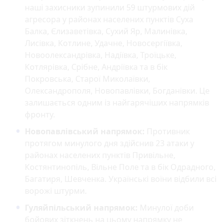
наші захисники зупинили 59 штурмових дій
агресора у районах населених пунктів Суха
Балка, Єлизаветівка, Сухий Яр, Малинівка,
Лисівка, Котлине, Удачне, Новосергіївка,
Новоолександрівка, Надіївка, Троїцьке,
Котлярівка, Срібне, Андріївка та в бік
Покровська, Старої Миколаївки,
Олександрополя, Новопавлівки, Богданівки. Це
залишається одним із найгарячіших напрямків
фронту.
Новопавлівський напрямок:
Противник
протягом минулого дня здійснив 23 атаки у
районах населених пунктів Привільне,
Костянтинопіль, Вільне Поле та в бік Одрадного,
Багатиря, Шевченка. Українські воїни відбили всі
ворожі штурми.
Гуляйпільський напрямок:
Минулої доби
бойових зіткнень на цьому напрямку не