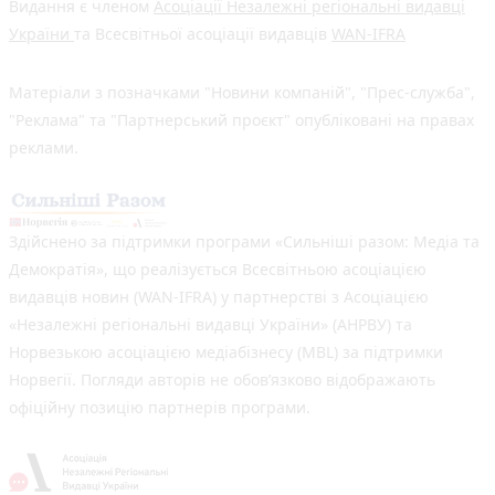
Видання є членом
Асоціації Незалежні регіональні видавці
України
та Всесвітньої асоціації видавців
WAN-IFRA
Матеріали з позначками "Новини компаній", "Прес-служба",
"Реклама" та "Партнерський проєкт" опубліковані на правах
реклами.
Здійснено за підтримки програми «Сильніші разом: Медіа та
Демократія», що реалізується Всесвітньою асоціацією
видавців новин (WAN-IFRA) у партнерстві з Асоціацією
«Незалежні регіональні видавці України» (АНРВУ) та
Норвезькою асоціацією медіабізнесу (MBL) за підтримки
Норвегії. Погляди авторів не обов’язково відображають
офіційну позицію партнерів програми.