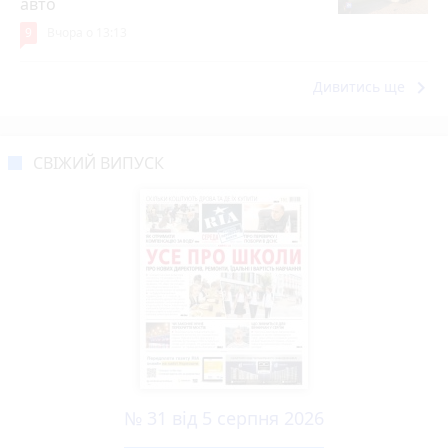
авто
9
Вчора о 13:13
keyboard_arrow_right
Дивитись ще
СВІЖИЙ ВИПУСК
№ 31 від 5 серпня 2026