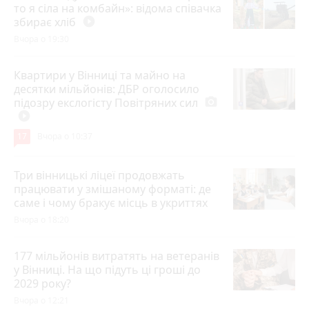
то я сіла на комбайн»: відома співачка
збирає хліб
play_circle_filled
Вчора о 19:30
Квартири у Вінниці та майно на
десятки мільйонів: ДБР оголосило
підозру екслогісту Повітряних сил
photo_camera
play_circle_filled
17
Вчора о 10:37
Три вінницькі ліцеї продовжать
працювати у змішаному форматі: де
саме і чому бракує місць в укриттях
Вчора о 18:20
177 мільйонів витратять на ветеранів
у Вінниці. На що підуть ці гроші до
2029 року?
Вчора о 12:21