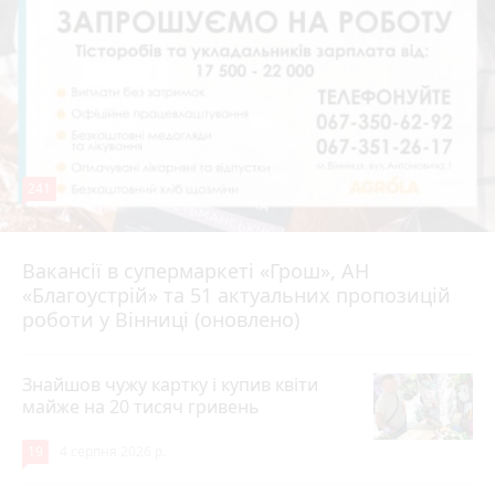
241
Вакансії в супермаркеті «Грош», АН
4 серпня 2026 р.
«Благоустрій» та 51 актуальних пропозицій
роботи у Вінниці (оновлено)
Знайшов чужу картку і купив квіти
майже на 20 тисяч гривень
19
4 серпня 2026 р.