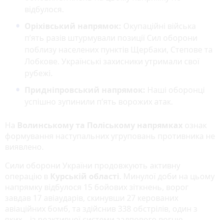
відбулося.
Оріхівський напрямок:
Окупаційні війська
п’ять разів штурмували позиції Сил оборони
поблизу населених пунктів Щербаки, Степове та
Лобкове. Українські захисники утримали свої
рубежі.
Придніпровський напрямок:
Наші оборонці
успішно зупинили п’ять ворожих атак.
На
Волинському та Поліському напрямках
ознак
формування наступальних угруповань противника не
виявлено.
Сили оборони України продовжують активну
операцію в
Курській області
. Минулої доби на цьому
напрямку відбулося 15 бойових зіткнень, ворог
завдав 17 авіаударів, скинувши 27 керованих
авіаційних бомб, та здійснив 338 обстрілів, один з
яких – із реактивної системи залпового вогню.