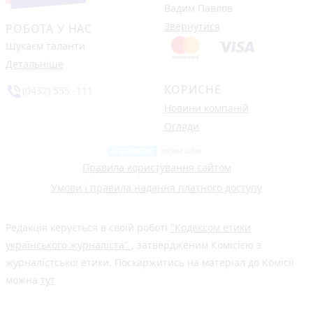
Вадим Павлов
Звернутися
РОБОТА У НАС
Шукаєм таланти
Детальніше
КОРИСНЕ
phone_in_talk
(0432) 555 -111
Новини компаній
Огляди
Правила користування сайтом
Умови і правила надання платного доступу
Редакція керується в своїй роботі
"Кодексом етики
українського журналіста"
, затвердженим Комісією з
журналістської етики. Поскаржитись на матеріал до Комісії
можна
тут