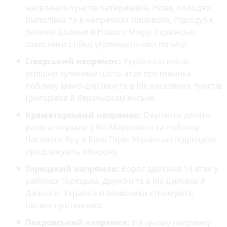
населених пунктів Катеринівка, Нове, Колодязі,
Ямполівка та в напрямках Липового, Рідкодуба,
Зеленої Долини й Нового Миру. Українські
захисники стійко утримують свої позиції.
Сіверський напрямок:
Українські воїни
успішно зупинили шість атак противника
поблизу Івано-Дар’ївки та в бік населених пунктів
Григорівка й Верхньокам’янське.
Краматорський напрямок:
Окупанти десять
разів атакували у бік Маркового та поблизу
Часового Яру й Білої Гори. Українські підрозділи
продовжують оборону.
Торецький напрямок:
Ворог здійснив 14 атак у
районах Торецька, Дружби та в бік Диліївки й
Дачного. Українські захисники стримують
натиск противника.
Покровський напрямок:
На цьому напрямку