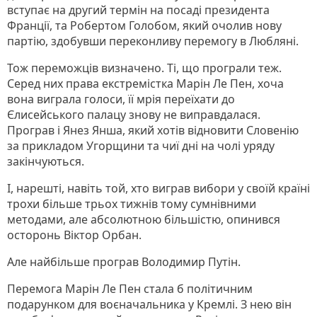
вступає на другий термін на посаді президента
Франції, та Робертом Голобом, який очолив нову
партію, здобувши переконливу перемогу в Любляні.
Тож переможців визначено. Ті, що програли теж.
Серед них права екстремістка Марін Ле Пен, хоча
вона виграла голоси, її мрія переїхати до
Єлисейського палацу знову не виправдалася.
Програв і Янез Янша, який хотів відновити Словенію
за прикладом Угорщини та чиї дні на чолі уряду
закінчуються.
І, нарешті, навіть той, хто виграв вибори у своїй країні
трохи більше трьох тижнів тому сумнівними
методами, але абсолютною більшістю, опинився
осторонь Віктор Орбан.
Але найбільше програв Володимир Путін.
Перемога Марін Ле Пен стала б політичним
подарунком для воєначальника у Кремлі. З нею він