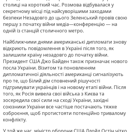
столиці на короткий час. Розмова відбувалася у
секретному місці під найсуворішими заходами
безпеки Незадовго до цього Зеленський провів свою
першу з початку війни медіа—конференцію — на
одній із станцій столичного метро.
Найближчими днями американські дипломати знову
відкриють повідомлення в Україні після того, як
залишили країну незадовго до початку війни.
Президент США Джо Байден також призначає нового
посла України. Візитом та поновленням
дипломатичної діяльності американці сигналізують
про те, що Білий дім сповнений рішучості
підтримувати українців і на новому етапі війни. Після
того, як Росія вивела свої війська з Києва та
зосередила свої сили на сході України, західні
союзники України все частіше постачають тяжке
озброєння, щоб протистояти потенційно тривалому
конфлікту.
У той же час, міністр оборони США Ллойд Остін чітко