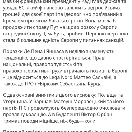
мав би французький президент у Раді глав держав та
урядів ЄС, який фінансово залежить від російських
грошей для своєї партії та ідеологічно пов'язаний з
Кремлем протягом багатьох років. Вона могла б
продовжити справу Путіна щодо розколу Європи
всередині Союзу. І, мабуть, зробив. Першою жертвою
стала б колишня єдність Європи у питаннях санкцій.
Поразки Ле Пена і Яншаса в неділю знаменують
тенденцію, що давно спостерігається. Праві
національні, правопопулістські та
правоконсервативні рухи втрачають позиції в Європі
– це відноситься до Lega Nord Маттео Сальвіні, а
також до FPÖ і «Бірюзи» Себастьяна Курца.
Є два основні винятки з цього висновку: Польща та
Угорщина. У Варшаві Матеуш Моравецький та його
партія ПіС продовжують безперешкодно очолювати
правлячу коаліцію. А в Будапешті Віктор Орбан
тримає поводи міцніше, ніж будь—коли.