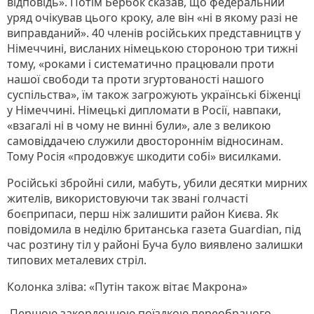
відповідь». Потім Бербок сказав, що федеральний
уряд очікував цього кроку, але він «ні в якому разі не
виправданий». 40 членів російських представництв у
Німеччині, висланих німецькою стороною три тижні
тому, «роками і систематично працювали проти
нашої свободи та проти згуртованості нашого
суспільства», їм також загрожують українські біженці
у Німеччині. Німецькі дипломати в Росії, навпаки,
«взагалі ні в чому не винні були», але з великою
самовіддачею служили двостороннім відносинам.
Тому Росія «продовжує шкодити собі» висилками.
Російські збройні сили, мабуть, убили десятки мирних
жителів, використовуючи так звані голчасті
боєприпаси, перш ніж залишити район Києва. Як
повідомила в неділю британська газета Guardian, під
час розтину тіл у районі Буча було виявлено залишки
типових металевих стріл.
Колонка зліва: «Путін також вітає Макрона»
Першою закордонною поїздкою переобраного