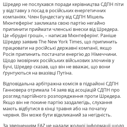
Шредер не послухався поради керівництва СДПН піти
у відставку з посад в російських енергетичних
компаніях. Член Бундестагу від СДПН Мішель
Мюнтеферінг закликала свою партію негайно
припинити приймати членські внески від Шредера.
Це «брудні гроші», – написав Мюнтеферінг. Раніше
Шредер заявив The New York Times, що припинить
працювати на російські державні компанії, якщо
Росія припинить постачати енергію до Німеччини.
Щодо імовірних російських військових злочинів у
Бучі, Шредер сказав, що він не вважає, що вони
ґрунтуються на вказівці Путіна.
Відповідальна арбітражна комісія в підрайоні СДПН
Ганновера отримала 14 заяв від асоціацій СДПН про
розгляд партійного розпорядження проти Шредера.
Якщо він не покине партію заздалегідь, слухання
мають відбутися в кінці травня або на початку
червня. Він може бути відкликаний за негідність.
За зверненням FAZ не надали жодної інформації щодо