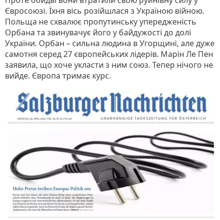
Проте обидві вони втратили свою руйнівну силу у
Євросоюзі. Їхня вісь розійшлася з Україною війною.
Польща не схвалює пропутинську упередженість
Орбана та звинувачує його у байдужості до долі
України. Орбан – сильна людина в Угорщині, але дуже
самотня серед 27 європейських лідерів. Марін Ле Пен
заявила, що хоче укласти з ним союз. Тепер нічого не
вийде. Європа тримає курс.