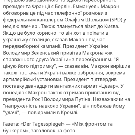
президента Франції є Берлін. Еммануель Макрон
обговорив це під час телефонної розмови з
федеральним канцлером Олафом Шольцом (SPD) у
неділю ввечері. Також планується візит до Києва.
Якщо це було корисно, то він хотів поїхати в
українську столицю, сказав Макрон під час
передвиборної кампанії. Президент України
Володимир Зеленський привітав Макрона «як
справжнього друга України» з переобранням. "Я
ціную його підтримку", — сказав він. Макрон вирішив
також постачати Україні важке озброєння, зокрема
артилерійські установки. Президент підтвердив
поставку дванадцяти вантажних гармат «Цезар». У
понеділок Макрон також отримав привітання від
президента Росії Володимира Путіна. Незважаючи на
"напруженість навколо України", він побажав йому
"удачі", — повідомили в Кремлі.
Газета: «Der Tagesspiegel» — «Між фронтом та
бункером», заголовок на фото.