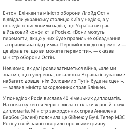
Ентоні Блінкен та міністр оборони Ллойд Остін
відвідали українську столицю Київ у неділю, а у
понеділок висловили надію, що Україна виграє
військовий конфлікт із Росією. «Вони можуть
перемогти, якщо у них буде правильне обладнання
та правильна підтримка. Перший крок до перемоги —
це віра в те, що ви можете перемогти», — сказав
міністр оборони Остін.
Невідомо, як далі розвиватиметься війна, «але ми
знаємо, що суверенна, незалежна Україна існуватиме
набагато довше, ніж Володимир Путін буде на сцені»,
— заявив міністр закордонних справ Блінкен.
У понеділок Росія вислала 40 німецьких дипломатів.
На початку квітня Берлін вислав стільки ж російських
дипломатів. Міністр закордонних справ Анналена
Бербок (Зелені) пояснила це бійнею у Бучі. Тепер МЗС
Росії у своїй заяві говорило про «симетричну