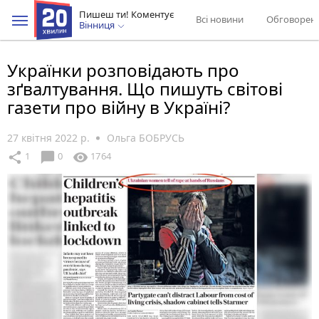
Пишеш ти! Коментує
Всі новини
Обговорен
Вінниця
Українки розповідають про
зґвалтування. Що пишуть світові
газети про війну в Україні?
27 квітня 2022 р.
Ольга БОБРУСЬ
chat_bubble
share
visibility
1
0
1764