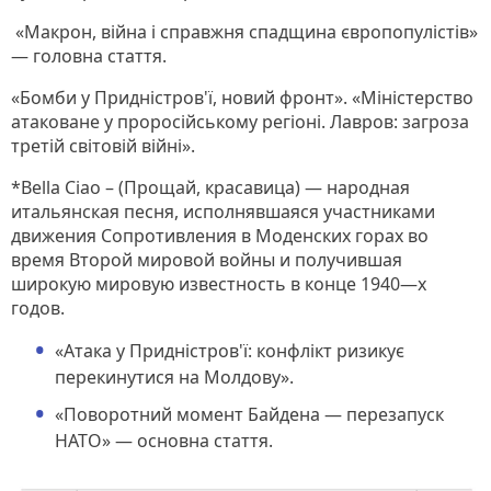
«Макрон, війна і справжня спадщина європопулістів»
— головна стаття.
«Бомби у Придністров'ї, новий фронт». «Міністерство
атаковане у проросійському регіоні. Лавров: загроза
третій світовій війні».
*Bella Сiao – (Прощай, красавица) — народная
итальянская песня, исполнявшаяся участниками
движения Сопротивления в Моденских горах во
время Второй мировой войны и получившая
широкую мировую известность в конце 1940—х
годов.
«Атака у Придністров'ї: конфлікт ризикує
перекинутися на Молдову».
«Поворотний момент Байдена — перезапуск
НАТО» — основна стаття.