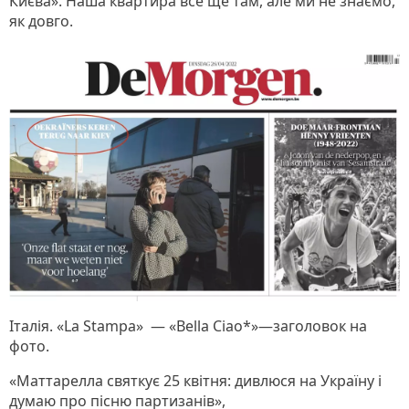
Києва». Наша квартира все ще там, але ми не знаємо,
як довго.
Італія. «La Stampa» — «Bella Сiao*»—заголовок на
фото.
«Маттарелла святкує 25 квітня: дивлюся на Україну і
думаю про пісню партизанів»,