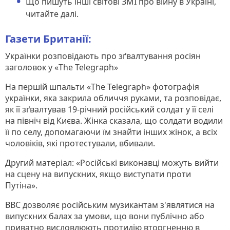
Що пишуть інші світові ЗМІ про війну в Україні,
читайте далі.
Газети Британії:
Українки розповідають про зґвалтування росіян
заголовок у «The Telegraph»
На першій шпальти «The Telegraph» фотографія
українки, яка закрила обличчя руками, та розповідає,
як її зґвалтував 19-річний російський солдат у її селі
на північ від Києва. Жінка сказала, що солдати водили
її по селу, допомагаючи їм знайти інших жінок, а всіх
чоловіків, які протестували, вбивали.
Другий матеріал: «Російські виконавці можуть вийти
на сцену на випускних, якщо виступати проти
Путіна».
BBC дозволяє російським музикантам з'являтися на
випускних балах за умови, що вони публічно або
приватно висловлюють протидію вторгненню в