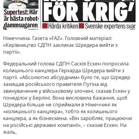
Німеччина. Газета «FAZ». Головний матеріал:
«Керівництво СДПН закликає Шредера вийти з
партії».
Федеральний голова СДПН Саскія Ескен попросила
колишнього канцлера Герхарда Шредера вийти з
партії. «Абсолютно абсурдним» було те, що Шредер
захищав російського правителя Путіна від
звинувачення у військовому злочині, сказав Ескен у
понеділок у Берліні. Вона висловила бажання, щоб
Шредера більше не сприймали в Німеччині як
«колишнього канцлера», тобто як колишнього
канцлера, а як бізнесмена. «Він заробляє, працюючи
на російські державні компанії», – сказав Ескен. На
жаль,