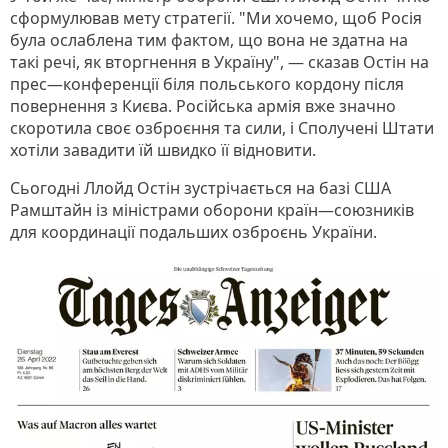
сформулював мету стратегії. "Ми хочемо, щоб Росія
була ослаблена тим фактом, що вона не здатна на
такі речі, як вторгнення в Україну", — сказав Остін на
прес—конференції біля польського кордону після
повернення з Києва. Російська армія вже значно
скоротила своє озброєння та сили, і Сполучені Штати
хотіли завадити їй швидко її відновити.
Сьогодні Ллойд Остін зустрічається на базі США
Рамштайн із міністрами оборони країн—союзників
для координації подальших озброєнь України.