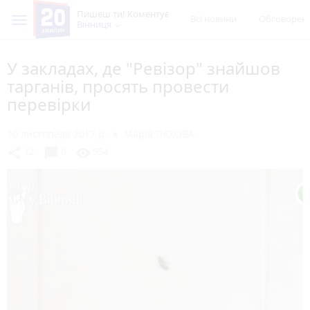
Пишеш ти! Коментує
Всі новини
Обговорен
Вінниця
У закладах, де "Ревізор" знайшов
тарганів, просять провести
перевірки
10 листопада 2017 р.
Марія ЛЄХОВА
chat_bubble
share
visibility
12
0
554