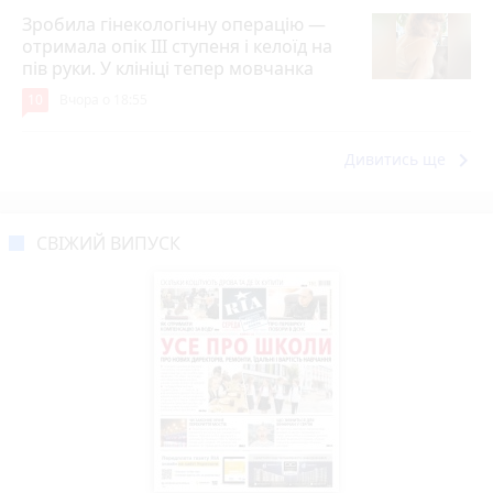
Зробила гінекологічну операцію —
отримала опік ІІІ ступеня і келоїд на
пів руки. У клініці тепер мовчанка
10
Вчора о 18:55
keyboard_arrow_right
Дивитись ще
СВІЖИЙ ВИПУСК