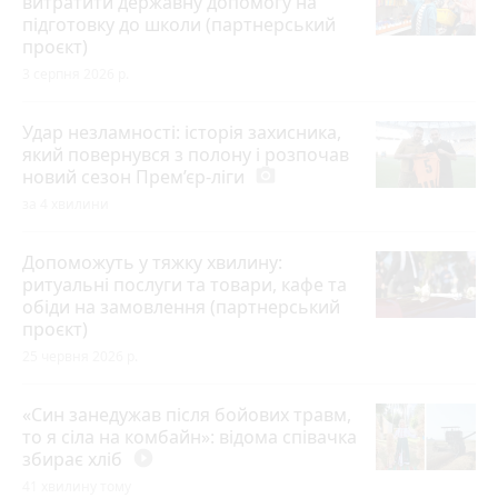
витратити державну допомогу на
підготовку до школи (партнерський
проєкт)
3 серпня 2026 р.
Удар незламності: історія захисника,
який повернувся з полону і розпочав
новий сезон Прем’єр-ліги
photo_camera
за 4 хвилини
Допоможуть у тяжку хвилину:
ритуальні послуги та товари, кафе та
обіди на замовлення (партнерський
проєкт)
25 червня 2026 р.
«Син занедужав після бойових травм,
то я сіла на комбайн»: відома співачка
збирає хліб
play_circle_filled
41 хвилину тому