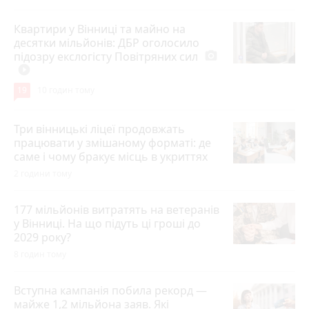
Квартири у Вінниці та майно на
десятки мільйонів: ДБР оголосило
підозру екслогісту Повітряних сил
photo_camera
play_circle_filled
19
10 годин тому
Три вінницькі ліцеї продовжать
працювати у змішаному форматі: де
саме і чому бракує місць в укриттях
2 години тому
177 мільйонів витратять на ветеранів
у Вінниці. На що підуть ці гроші до
2029 року?
8 годин тому
Вступна кампанія побила рекорд —
майже 1,2 мільйона заяв. Які