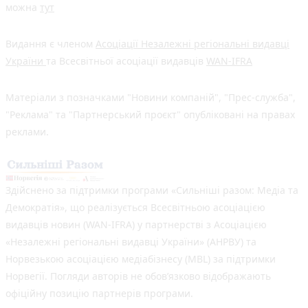
можна
тут
Видання є членом
Асоціації Незалежні регіональні видавці
України
та Всесвітньої асоціації видавців
WAN-IFRA
Матеріали з позначками "Новини компаній", "Прес-служба",
"Реклама" та "Партнерський проєкт" опубліковані на правах
реклами.
Здійснено за підтримки програми «Сильніші разом: Медіа та
Демократія», що реалізується Всесвітньою асоціацією
видавців новин (WAN-IFRA) у партнерстві з Асоціацією
«Незалежні регіональні видавці України» (АНРВУ) та
Норвезькою асоціацією медіабізнесу (MBL) за підтримки
Норвегії. Погляди авторів не обов’язково відображають
офіційну позицію партнерів програми.