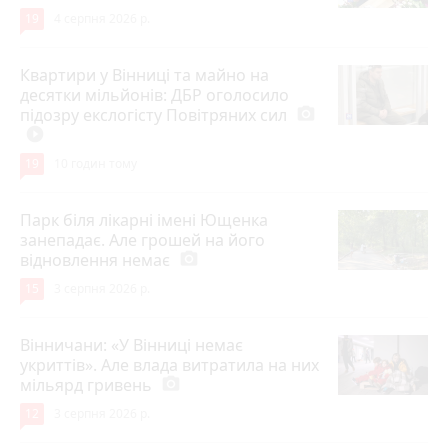
19
4 серпня 2026 р.
Квартири у Вінниці та майно на
десятки мільйонів: ДБР оголосило
підозру екслогісту Повітряних сил
photo_camera
play_circle_filled
19
10 годин тому
Парк біля лікарні імені Ющенка
занепадає. Але грошей на його
відновлення немає
photo_camera
15
3 серпня 2026 р.
Вінничани: «У Вінниці немає
укриттів». Але влада витратила на них
мільярд гривень
photo_camera
12
3 серпня 2026 р.