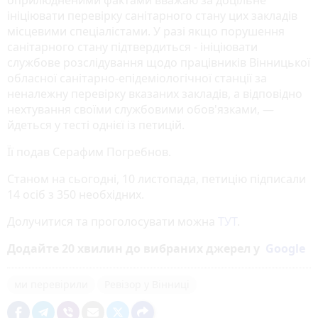
ініціювати перевірку санітарного стану цих закладів
місцевими спеціалістами. У разі якщо порушення
санітарного стану підтвердиться - ініціювати
службове розслідування щодо працівників Вінницької
обласної санітарно-епідеміологічної станції за
неналежну перевірку вказаних закладів, а відповідно
нехтування своїми службовими обов'язками, —
йдеться у тесті однієї із петицій.
Її подав Серафим Погребнов.
Станом на сьогодні, 10 листопада, петицію підписали
14 осіб з 350 необхідних.
Долучитися та проголосувати можна
ТУТ
.
Додайте 20 хвилин до вибраних джерел у
Google
ми перевірили
Ревізор у Вінниці