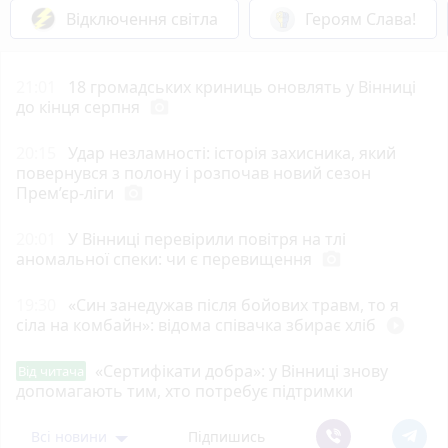
Відключення світла
Героям Слава!
21:01
18 громадських криниць оновлять у Вінниці
до кінця серпня
photo_camera
20:15
Удар незламності: історія захисника, який
повернувся з полону і розпочав новий сезон
Прем’єр-ліги
photo_camera
20:01
У Вінниці перевірили повітря на тлі
аномальної спеки: чи є перевищення
photo_camera
19:30
«Син занедужав після бойових травм, то я
сіла на комбайн»: відома співачка збирає хліб
play_circle_filled
«Сертифікати добра»: у Вінниці знову
Від читача
допомагають тим, хто потребує підтримки
Всі новини
Підпишись