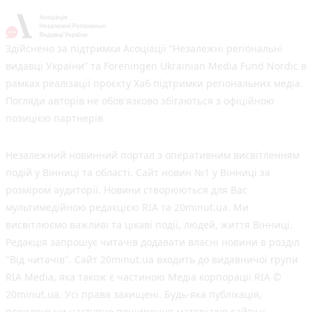
Здійснено за підтримки Асоціації “Незалежні регіональні
видавці України” та Foreningen Ukrainian Media Fund Nordic в
рамках реалізації проєкту Хаб підтримки регіональних медіа.
Погляди авторів не обов'язково збігаються з офіційною
позицією партнерів
Незалежний новинний портал з оперативним висвітленням
подій у Вінниці та області. Сайт новин №1 у Вінниці за
розміром аудиторії. Новини створюються для Вас
мультимедійною редакцією RIA та 20minut.ua. Ми
висвітлюємо важливі та цікаві події, людей, життя Вінниці.
Редакція запрошує читачів додавати власні новини в розділ
"Від читачів". Сайт 20minut.ua входить до видавничої групи
RIA Media, яка також є частиною Медіа корпорації RIA ©
20minut.ua. Усі права захищені. Будь-яка публiкацiя,
передрук чи наступне поширення матеріалів сайту у