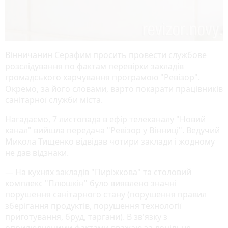
Вінничанин Серафим просить провести службове
розслідування по фактам перевірки закладів
громадського харчування програмою "Ревізор".
Окремо, за його словами, варто покарати працівників
санітарної служби міста.
Нагадаємо, 7 листопада в ефір телеканалу "Новий
канал" вийшла передача "Ревізор у Вінниці". Ведучий
Микoлa Тищенкo відвідав чотири заклади і жодному
не дав відзнаки.
— На кухнях закладів "Пиріжкова" та столовий
комплекс "Плюшкін" було виявлено значні
порушення санітарного стану (порушення правил
зберігання продуктів, порушення технології
приготування, бруд, таргани). В зв'язку з
оприлюдненими фактами вважаю за доцільне