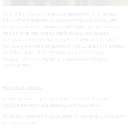
Сергій Борзов також додав, вінниччина за місяць
війни стала логістичним гуманітарним хабом для
багатьох міжнародних організацій. Про це сьогодні,
першого квітня, говорили із координаторами
Генерального Директорату Європейської Комісії з
питань гуманітарної допомоги та цивільного захисту
населення (ECHO). Потреби нашого регіону
координатори почули і в подальшому будуть
допомагати.
Читайте також:
«Синєглазка — це вид озброєння?» До 1 квітня
підібрали жарти від вінницького шоумена
Повістка, присяга і одруження: у Черкасах розписали
пару вінничан