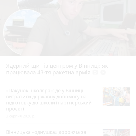
Ядерний щит із центром у Вінниці: як
працювала 43-тя ракетна армія
photo_camera
play_circle_filled
«Пакунок школяра»: де у Вінниці
витратити державну допомогу на
підготовку до школи (партнерський
проєкт)
3 серпня 2026 р.
Вінницька «однушка» дорожча за