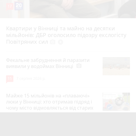
17
Квартири у Вінниці та майно на десятки
6 серпня 2026 р.
мільйонів: ДБР оголосило підозру екслогісту
Повітряних сил
photo_camera
play_circle_filled
Фекальне забруднення й паразити
виявили у водоймах Вінниці
photo_camera
15
7 серпня 2026 р.
Майже 15 мільйонів на «плаваючі»
люки у Вінниці: хто отримав підряд і
чому місто відмовляється від старих
12
6 серпня 2026 р.
Сунуть грози з градом і шквалами.