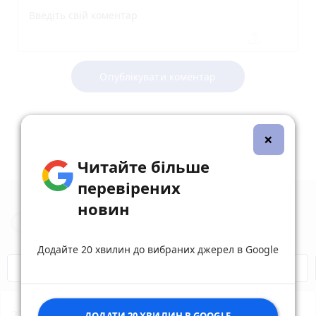
Опублікувати коментар
×
Читайте більше
перевірених
новин
Новини Вінниці за сьогодні
Додайте 20 хвилин до вибраних джерел в Google
Відключення світла
Героям Слава!
22:11
Мотоцикл зіткнувся з маршруткою на
ДОДАТИ 20 ХВИЛИН В GOOGLE