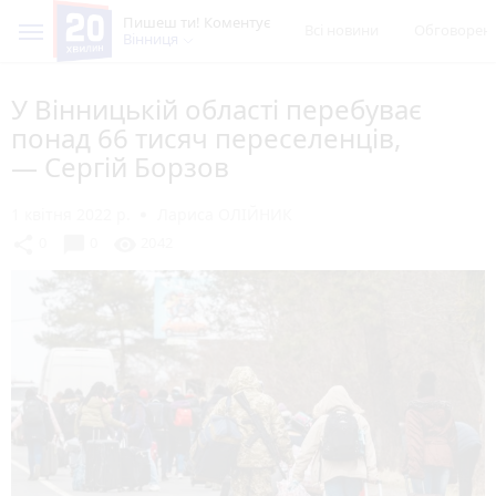
Пишеш ти! Коментує
Всі новини
Обговорен
Вінниця
У Вінницькій області перебуває
понад 66 тисяч переселенців,
— Сергій Борзов
1 квітня 2022 р.
Лариса ОЛІЙНИК
chat_bubble
share
visibility
0
0
2042