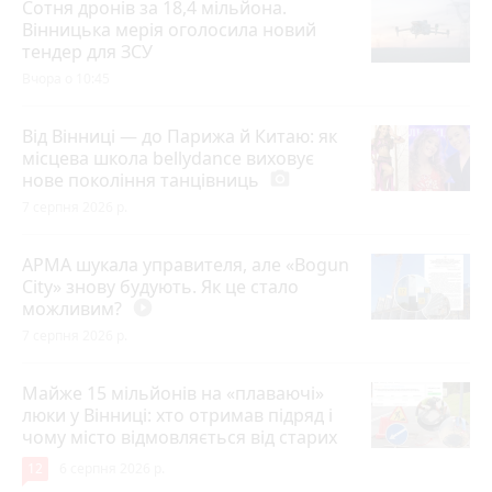
Сотня дронів за 18,4 мільйона.
Вінницька мерія оголосила новий
тендер для ЗСУ
Вчора о 10:45
Від Вінниці — до Парижа й Китаю: як
місцева школа bellydance виховує
нове покоління танцівниць
photo_camera
7 серпня 2026 р.
АРМА шукала управителя, але «Bogun
City» знову будують. Як це стало
можливим?
play_circle_filled
7 серпня 2026 р.
Майже 15 мільйонів на «плаваючі»
люки у Вінниці: хто отримав підряд і
чому місто відмовляється від старих
12
6 серпня 2026 р.