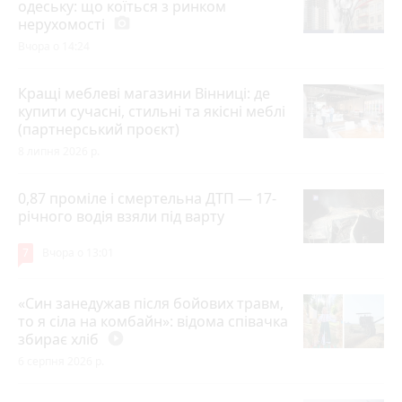
одеську: що коїться з ринком
нерухомості
photo_camera
Вчора о 14:24
Кращі меблеві магазини Вінниці: де
купити сучасні, стильні та якісні меблі
(партнерський проєкт)
8 липня 2026 р.
0,87 проміле і смертельна ДТП — 17-
річного водія взяли під варту
7
Вчора о 13:01
«Син занедужав після бойових травм,
то я сіла на комбайн»: відома співачка
збирає хліб
play_circle_filled
6 серпня 2026 р.