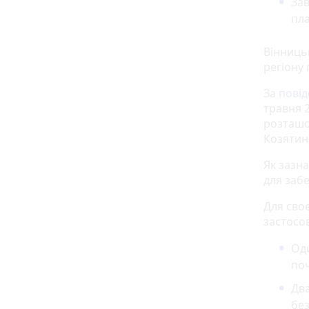
Зав
пла
Вінниць
регіону
За
пові
травня 2
розташо
Козятин
Як зазн
для заб
Для сво
застосо
Оди
по
Два
бе