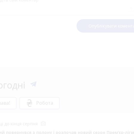
Опублікувати комент
огодні
ава!
Робота
photo_camera
ці до кінця серпня
кий повернувся з полону і розпочав новий сезон Прем’єр-ліги