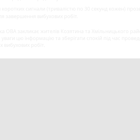
 коротких сигнали (тривалістю по 30 секунд кожен) про
ля завершення вибухових робіт.
ка ОВА закликає жителів Козятина та Хмільницького рай
 уваги цю інформацію та зберігати спокій під час прове
х вибухових робіт.