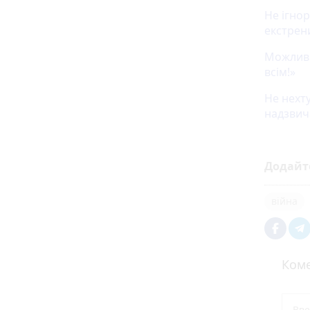
Не ігно
екстрен
Можливі
всім!»
Не нехт
надзвич
Додайт
війна
Коме