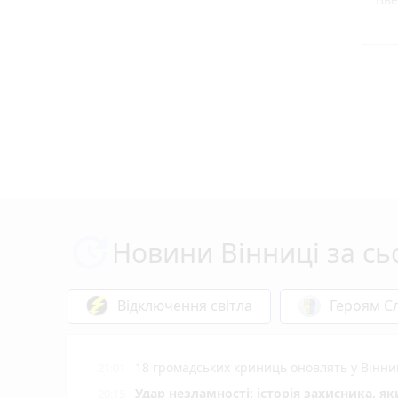
Новини Вінниці за сь
Відключення світла
Героям Сл
18 громадських криниць оновлять у Вінни
21:01
Удар незламності: історія захисника, я
20:15