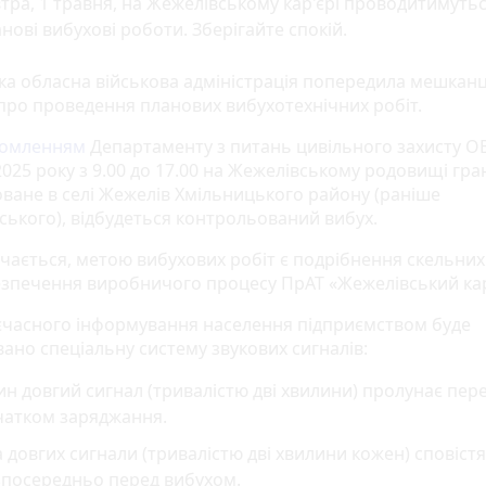
тра, 1 травня, на Жежелівському кар'єрі проводитимуть
нові вибухові роботи. Зберігайте спокій.
ка обласна військова адміністрація попередила мешканц
 про проведення планових вибухотехнічних робіт.
домленням
Департаменту з питань цивільного захисту ОВ
025 року з 9.00 до 17.00 на Жежелівському родовищі гран
ване в селі Жежелів Хмільницького району (раніше
ського), відбудеться контрольований вибух.
ачається, метою вибухових робіт є подрібнення скельних
езпечення виробничого процесу ПрАТ «Жежелівський кар
єчасного інформування населення підприємством буде
вано спеціальну систему звукових сигналів:
н довгий сигнал (тривалістю дві хвилини) пролунає пер
чатком заряджання.
 довгих сигнали (тривалістю дві хвилини кожен) сповіст
зпосередньо перед вибухом.