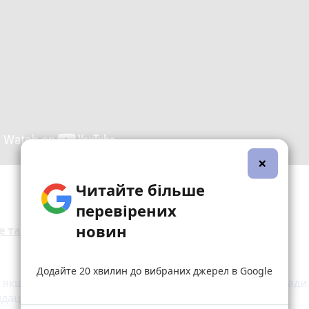
×
Читайте більше
перевірених
новин
е також:
Додайте 20 хвилин до вибраних джерел в Google
и, якщо ви виявили вибухонебезпечний предмет? Поради
дації