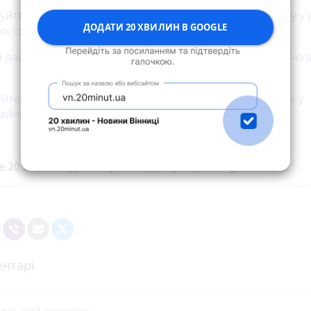
руйте. Вінничанам нагадують про чотири види сигналу у 
ДОДАТИ 20 ХВИЛИН В GOOGLE
их ситуацій
 ракетні удари. Що робити вінничанам після сигналу «У
уйте власною безпекою. Правила безпечної поведінки у
айних ситуація
е 20 хвилин до вибраних джерел у
Google
нтарі