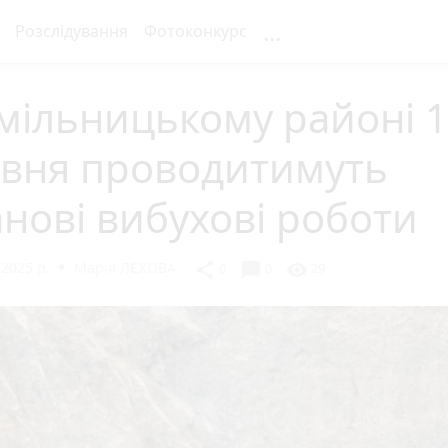
...
Розслідування
Фотоконкурс
мільницькому районі 1
авня проводитимуть
нові вибухові роботи
 2025 р.
Марія ЛЄХОВА
chat_bubble
share
visibility
0
0
29