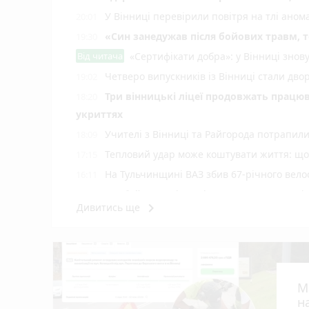
У Вінниці перевірили повітря на тлі ано
20:01
«Син занедужав після бойових травм, то
19:30
Від читача
«Сертифікати добра»: у Вінниці знов
Четверо випускників із Вінниці стали д
19:02
Три вінницькі ліцеї продовжать працюв
18:20
укриттях
Учителі з Вінниці та Райгорода потрапил
18:09
Тепловий удар може коштувати життя: що 
17:15
На Тульчинщині ВАЗ збив 67-річного вело
16:11
Комбайн загорівся під час жнив, а дитячі
15:05
keyboard_arrow_right
Дивитись ще
У Вінниці зафіксували новий температур
14:06
Майже 15 мільйонів на «плаваючі» люки 
13:42
старих
Не поставив вантажівку на гальмо: 19-річ
13:13
М
Сунуть грози з градом і шквалами. Коли бу
12:44
н