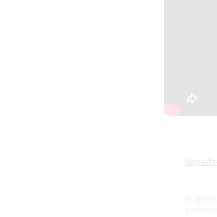
Читайт
Як діят
рекомен