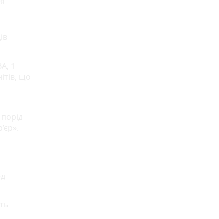
ся
ів
А, 1
ітів, що
 порід
’єр».
ед
ять