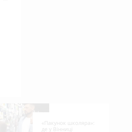
від
«Пакунок школяра»:
де у Вінниці