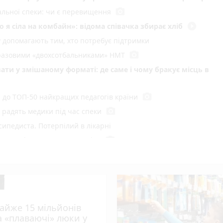
photo_camera
мальної спеки: чи є перевищення
play_circle_filled
 я сіла на комбайн»: відома співачка збирає хліб
у допомагають тим, хто потребує підтримки
photo_camera
воразовими «двохсотбальниками» НМТ
ати у змішаному форматі: де саме і чому бракує місць в
photo_camera
и до ТОП-50 найкращих педагогів країни
photo_camera
радять медики під час спеки
сипедиста. Потерпілий в лікарні
photo_camera
 пустощі спалили 10 тонн сіна
ний рекорд
у Вінниці: хто отримав підряд і чому місто відмовляється 
ний водій загинув під власним авто
айже 15 мільйонів
photo_camera
де вісім градусів та вируватиме негода?
а «плаваючі» люки у