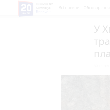
Пишеш ти!
Всі новини
Обговорення
Коментує
Вінниця
У Х
тр
пла
30 квітня