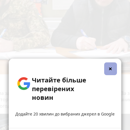
×
Читайте більше
перевірених
ла завершує основний екскурсійний маршрут музею. За 
новин
аторів, це допомагає відвідувачам повернутися від давни
ьогодення.
Додайте 20 хвилин до вибраних джерел в Google