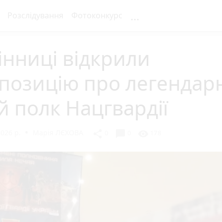
...
Розслідування
Фотоконкурс
інниці відкрили
спозицію про легендар
й полк Нацгвардії
2026 р.
Марія ЛЄХОВА
chat_bubble
share
visibility
0
0
178