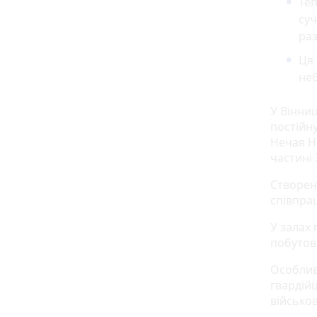
Теп
суч
ра
Ця 
неб
У Вінни
постійн
Нечая Н
частині 
Створен
співпра
У залах
побутові
Особлив
гвардійц
військо