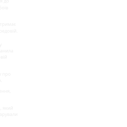
я до
боїв
 тримає
редовій.
у
Данила
овій
у про
.
ення,
.
, який
дарували