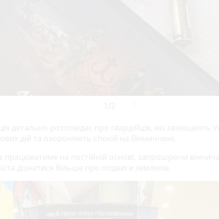
ія детально розповідає про гвардійців, які захищають У
ових дій та охороняють спокій на Вінниччині.
а працюватиме на постійній основі, запрошуючи віннича
іста дізнатися більше про подвиги земляків.