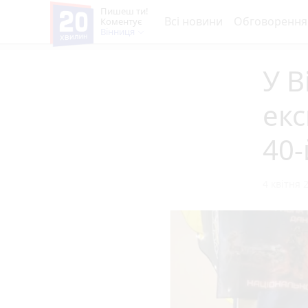
Пишеш ти!
Всі новини
Обговорення
Коментує
Вінниця
У В
ек
40-
4 квітня 