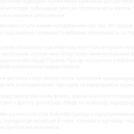
ер кожен відвідувач музею може буквально доторкнутис
асної історії, побачивши речі, які пройшли крізь вогонь 
зом із нашими захисниками.
виставка стала живим нагадуванням про тих, хто щодня
о над нашими головами та виборює незалежність на пе
цькому обласному краєзнавчому музеї презентували нов
у експозицію, присвячену 40-му полку імені полковника 
аціональної гвардії України. Про це
повідомили
у військ
3008 Національної гвардії України.
ня виставки стало результатом підписання меморандум
цю між командуванням підрозділу та керівництвом музею
 представили військову форму, зразки бойового спорядж
 речі з фронту, фотографії бійців та символіку підрозділу
им експонатом став бойовий прапор із підписами воїнів
і передали до музейних фондів. Науковці у відповідь по
вослужбовцям нові книги.