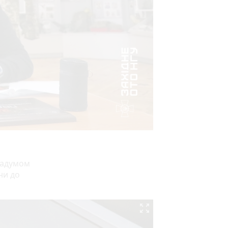
задумом
ни до
