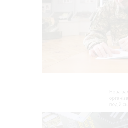
Нова за
організ
подій с