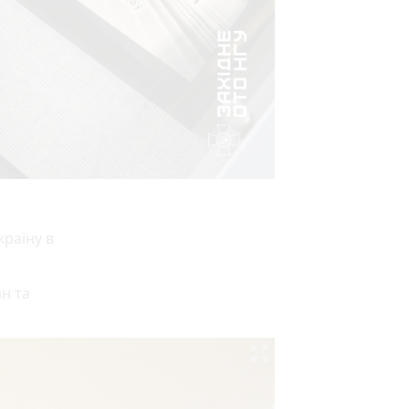
країну в
н та
