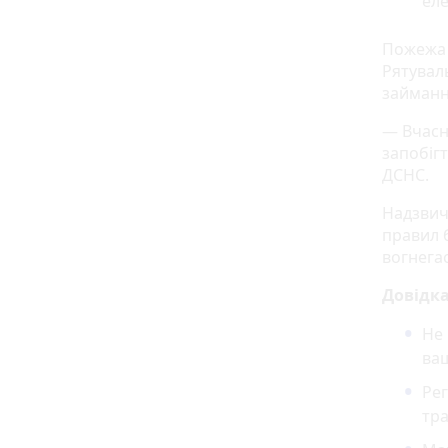
еле
Пожежа 
Рятуваль
займанн
— Вчасн
запобіг
ДСНС.
Надзвич
правил 
вогнега
Довідк
Не 
ва
Рег
тра