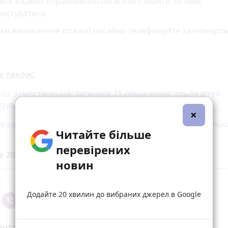
те в кабіні справний вогнегасник і знайте, як ним
истуватися.
азі виникнення пожежі негайно телефонуйте за номером
е також:
а Замостянській: загинула 71-річна жінка, трьох дітей
ізували
×
игарку в Могилів-Подільській громаді сталася смертельн
Читайте більше
перевірених
е 20 хвилин до вибраних джерел у
Google
новин
Додайте 20 хвилин до вибраних джерел в Google
нтарі (2)