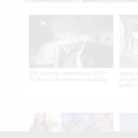
ться з
дром
0,87 проміле і смертельна ДТП —
Кращі м
17-річного водія взяли під варту
де купи
меблі (
і: хто
сто