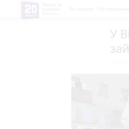
Пишеш ти!
Всі новини
Обговорення
Коментує
Вінниця
У В
зай
3 травня 