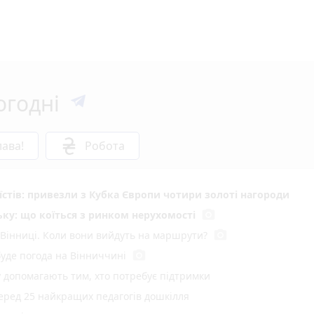
огодні
ава!
Робота
стів: привезли з Кубка Європи чотири золоті нагороди
photo_camera
ку: що коїться з ринком нерухомості
photo_camera
 Вінниці. Коли вони вийдуть на маршрути?
photo_camera
буде погода на Вінниччині
у допомагають тим, хто потребує підтримки
серед 25 найкращих педагогів дошкілля