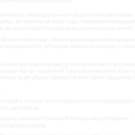
ктричної системи автомобіля.
виникла в обшивці спального місця в кабіні вантажівки.
ники, які прибули на місце події, оперативно ліквідувал
я, не допустивши поширення вогню на салон та причіп.
ий технічний огляд і обслуговування автомобіля допом
ти несправностям, які можуть викликати пожежу, —
зазн
айники закликають водіїв бути обережними та дотриму
безпеки під час подорожей. Також важливо вміти корист
сником та регулярно перевіряти його термін придатності
а
ігноруйте сигнали про несправності в електрообладнанн
шого автомобіля.
улярно проводьте технічний огляд та обслуговування
нспортного засобу.