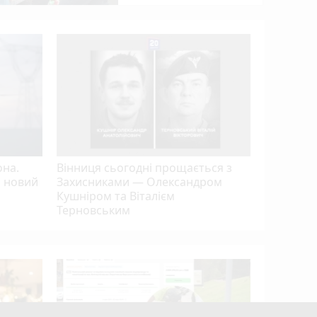
0,87 про
17-річног
она.
Вінниця сьогодні прощається з
а новий
Захисниками — Олександром
Кушніром та Віталієм
Терновським
Від Вінн
як місцев
виховує 
танцівн