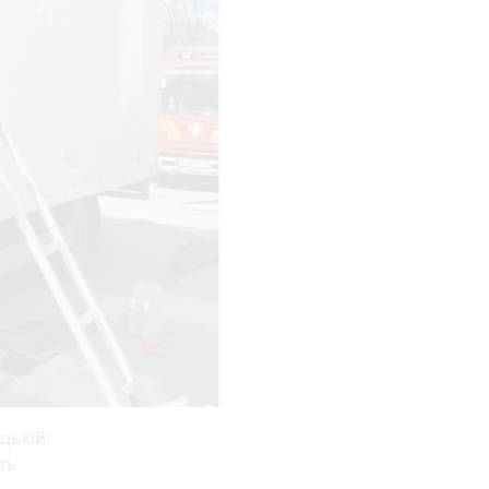
цькій
ть