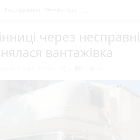
...
Розслідування
Фотоконкурс
інниці через несправн
нялася вантажівка
2024 р.
Марія ЛЄХОВА
chat_bubble
share
visibility
0
2
193