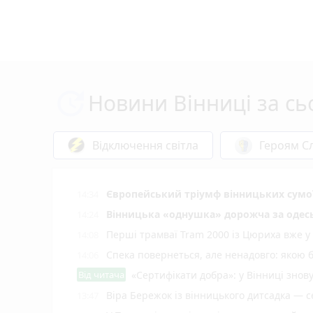
Новини Вінниці за сь
Відключення світла
Героям Сл
Європейський тріумф вінницьких сумої
14:34
Вінницька «однушка» дорожча за одесь
14:24
Перші трамваї Tram 2000 із Цюриха вже у
14:08
Спека повернеться, але ненадовго: якою 
14:06
Від читача
«Сертифікати добра»: у Вінниці знов
Віра Бережок із вінницького дитсадка — 
13:47