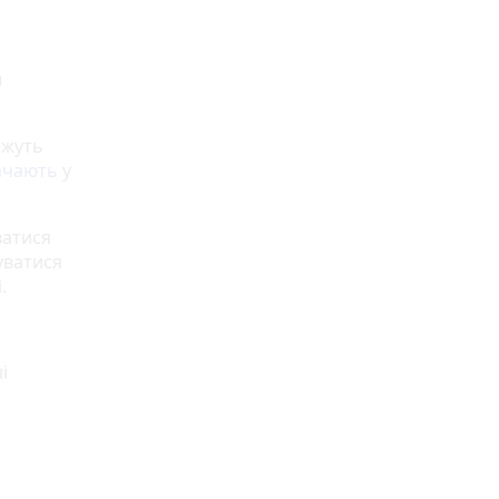
и
ожуть
ачають
у
ватися
уватися
.
і