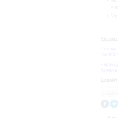
Май
кор
У р
Читайт
Пожежа н
госпітал
Через ц
пожежа
Додайт
пожежа
Коме