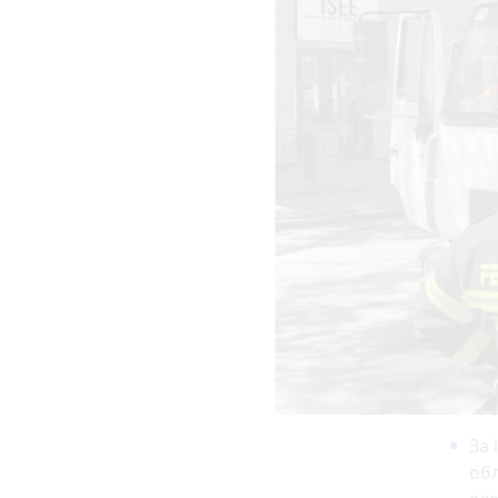
За 
обл