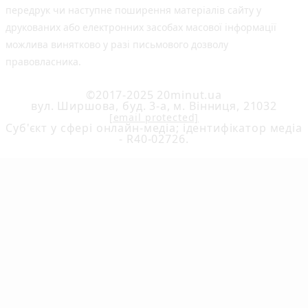
передрук чи наступне поширення матеріалів сайту у
друкованих або електронних засобах масової інформації
можлива винятково у разі письмового дозволу
правовласника.
©2017-2025 20minut.ua
вул. Ширшова, буд. 3-а, м. Вінниця, 21032
[email protected]
Cуб'єкт у сфері онлайн-медіа; ідентифікатор медіа
- R40-02726.