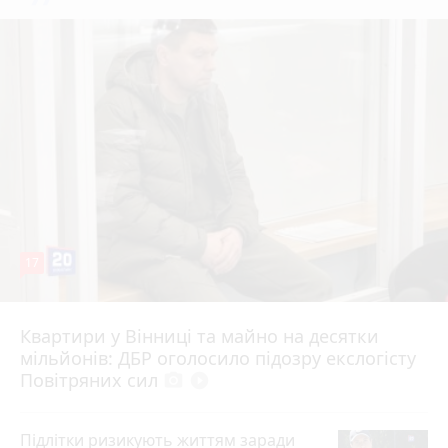
17
Квартири у Вінниці та майно на десятки
6 серпня 2026 р.
мільйонів: ДБР оголосило підозру екслогісту
Повітряних сил
photo_camera
play_circle_filled
Підлітки ризикують життям заради