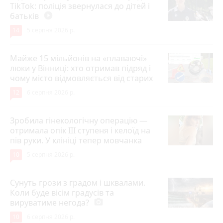
TikTok: поліція звернулася до дітей і
батьків
play_circle_filled
14
5 серпня 2026 р.
Майже 15 мільйонів на «плаваючі»
люки у Вінниці: хто отримав підряд і
чому місто відмовляється від старих
12
6 серпня 2026 р.
Зробила гінекологічну операцію —
отримала опік ІІІ ступеня і келоїд на
пів руки. У клініці тепер мовчанка
10
5 серпня 2026 р.
Сунуть грози з градом і шквалами.
Коли буде вісім градусів та
вируватиме негода?
photo_camera
10
6 серпня 2026 р.