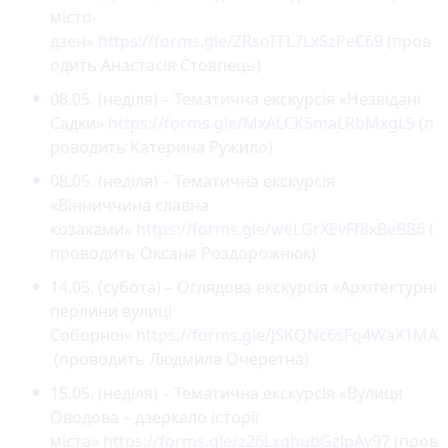
місто-
дзен»
https://forms.gle/ZRsoFFL7LxSzPeC69
(пров
одить Анастасія Стовпець)
08.05. (неділя) – Тематична екскурсія «Незвідані
Садки»
https://forms.gle/MxALCK5maLRbMxgL9
(п
роводить Катерина Ружило)
08.05. (неділя) – Тематична екскурсія
«Вінниччина славна
козаками»
https://forms.gle/weLGrXEvFf8xBeBB6
(
проводить Оксана Роздорожнюк)
14.05. (субота) – Оглядова екскурсія «Архітектурні
перлини вулиці
Соборної»
https://forms.gle/JSKQNc6sFq4WaX1MA
(проводить Людмила Очеретна)
15.05. (неділя) – Тематична екскурсія «Вулиця
Оводова – дзеркало історії
міста»
https://forms.gle/z26LxghubGzJpAv97
(пров