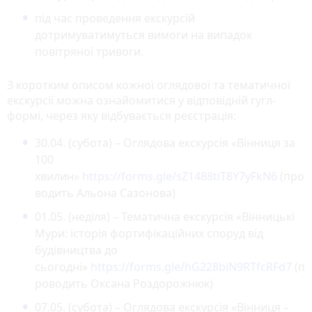
під час проведення екскурсій
дотримуватимуться вимоги на випадок
повітряної тривоги.
З коротким описом кожної оглядової та тематичної
екскурсії можна ознайомитися у відповідній гугл-
формі, через яку відбувається реєстрація:
30.04. (субота) – Оглядова екскурсія «Вінниця за
100
хвилин»
https://forms.gle/sZ1488tiT8Y7yFkN6
(про
водить Альона Сазонова)
01.05. (неділя) – Тематична екскурсія «Вінницькі
Мури: історія фортифікаційних споруд від
будівництва до
сьогодні»
https://forms.gle/hG228biN9RTfcRFd7
(п
роводить Оксана Роздорожнюк)
07.05. (субота) – Оглядова екскурсія «Вінниця –