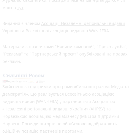
журналістської етики. Поскаржитись на матеріал до Комісії
можна
тут
Видання є членом
Асоціації Незалежні регіональні видавці
України
та Всесвітньої асоціації видавців
WAN-IFRA
Матеріали з позначками "Новини компаній", "Прес-служба",
"Реклама" та "Партнерський проєкт" опубліковані на правах
реклами.
Здійснено за підтримки програми «Сильніші разом: Медіа та
Демократія», що реалізується Всесвітньою асоціацією
видавців новин (WAN-IFRA) у партнерстві з Асоціацією
«Незалежні регіональні видавці України» (АНРВУ) та
Норвезькою асоціацією медіабізнесу (MBL) за підтримки
Норвегії. Погляди авторів не обов’язково відображають
офіційну позицію партнерів програми.