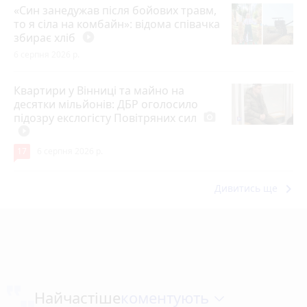
«Син занедужав після бойових травм,
то я сіла на комбайн»: відома співачка
збирає хліб
play_circle_filled
6 серпня 2026 р.
Квартири у Вінниці та майно на
десятки мільйонів: ДБР оголосило
підозру екслогісту Повітряних сил
photo_camera
play_circle_filled
17
6 серпня 2026 р.
keyboard_arrow_right
Дивитись ще
коментують
Найчастіше