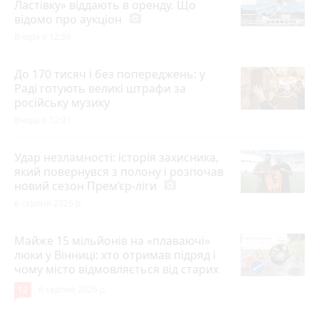
Ластівку» віддають в оренду. Що
відомо про аукціон
photo_camera
Вчора о 12:56
До 170 тисяч і без попереджень: у
Раді готують великі штрафи за
російську музику
Вчора о 12:01
Удар незламності: історія захисника,
який повернувся з полону і розпочав
новий сезон Прем’єр-ліги
photo_camera
6 серпня 2026 р.
Майже 15 мільйонів на «плаваючі»
люки у Вінниці: хто отримав підряд і
чому місто відмовляється від старих
12
6 серпня 2026 р.