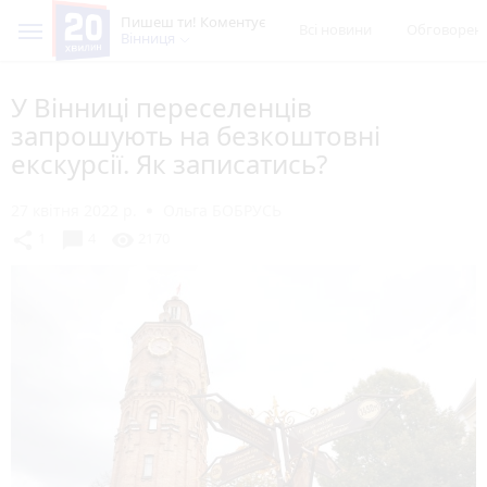
Пишеш ти! Коментує
Всі новини
Обговорен
Вінниця
У Вінниці переселенців
запрошують на безкоштовні
екскурсії. Як записатись?
27 квітня 2022 р.
Ольга БОБРУСЬ
chat_bubble
share
visibility
1
4
2170