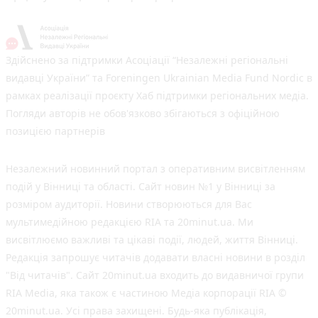
Здійснено за підтримки Асоціації “Незалежні регіональні
видавці України” та Foreningen Ukrainian Media Fund Nordic в
рамках реалізації проєкту Хаб підтримки регіональних медіа.
Погляди авторів не обов'язково збігаються з офіційною
позицією партнерів
Незалежний новинний портал з оперативним висвітленням
подій у Вінниці та області. Сайт новин №1 у Вінниці за
розміром аудиторії. Новини створюються для Вас
мультимедійною редакцією RIA та 20minut.ua. Ми
висвітлюємо важливі та цікаві події, людей, життя Вінниці.
Редакція запрошує читачів додавати власні новини в розділ
"Від читачів". Сайт 20minut.ua входить до видавничої групи
RIA Media, яка також є частиною Медіа корпорації RIA ©
20minut.ua. Усі права захищені. Будь-яка публiкацiя,