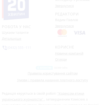
Звернутися
РЕДАКТОРИ
Вадим Павлов
Звернутися
РОБОТА У НАС
Шукаєм таланти
Детальніше
КОРИСНЕ
phone_in_talk
(0432) 555 -111
Новини компаній
Огляди
Правила користування сайтом
Умови і правила надання платного доступу
Редакція керується в своїй роботі
"Кодексом етики
українського журналіста"
, затвердженим Комісією з