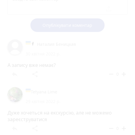
Опублікувати коментар
Наталия Беницкая
30 квітня 2022 р.
А запису вже немає?
reply
share
remove
add
0
Tetyana Lime
29 квітня 2022 р.
Дуже хочеться на екскурсію, але не можемо
зареєструватися
reply
share
remove
add
0