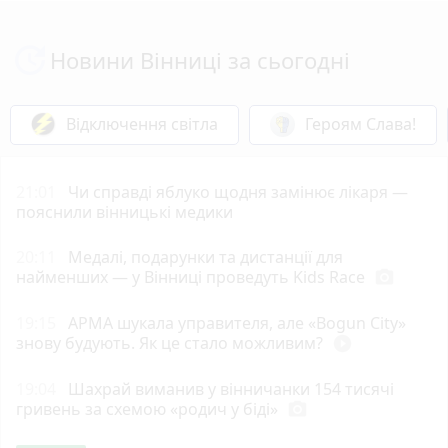
Новини Вінниці за сьогодні
Відключення світла
Героям Слава!
21:01
Чи справді яблуко щодня замінює лікаря —
пояснили вінницькі медики
20:11
Медалі, подарунки та дистанції для
найменших — у Вінниці проведуть Kids Race
photo_camera
19:15
АРМА шукала управителя, але «Bogun City»
знову будують. Як це стало можливим?
play_circle_filled
19:04
Шахрай виманив у вінничанки 154 тисячі
гривень за схемою «родич у біді»
photo_camera