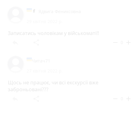
Ядвига Фениксовна
29 квітня 2022 р.
Записатись чоловікам у військоматі!!
reply
share
remove
add
0
Читач71
27 квітня 2022 р.
Щось не працює, чи всі екскурсії вже
заброньовані???
reply
share
remove
add
0