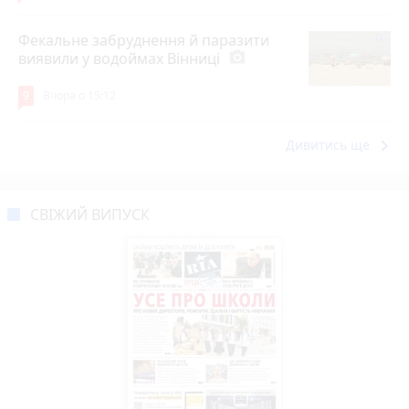
Фекальне забруднення й паразити
виявили у водоймах Вінниці
photo_camera
9
Вчора о 15:12
keyboard_arrow_right
Дивитись ще
СВІЖИЙ ВИПУСК