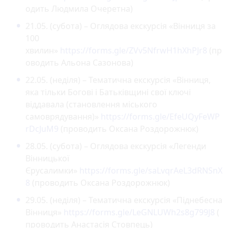
одить Людмила Очеретна)
21.05. (субота) – Оглядова екскурсія «Вінниця за
100
хвилин»
https://forms.gle/ZVv5NfrwH1hXhPJr8
(пр
оводить Альона Сазонова)
22.05. (неділя) – Тематична екскурсія «Вінниця,
яка тільки Богові і Батьківщині свої ключі
віддавала (становлення міського
самоврядування)»
https://forms.gle/EfeUQyFeWP
rDcJuM9
(проводить Оксана Роздорожнюк)
28.05. (субота) – Оглядова екскурсія «Легенди
Вінницької
Єрусалимки»
https://forms.gle/saLvqrAeL3dRNSnX
8
(проводить Оксана Роздорожнюк)
29.05. (неділя) – Тематична екскурсія «Піднебесна
Вінниця»
https://forms.gle/LeGNLUWh2s8g799J8
(
проводить Анастасія Стовпець)