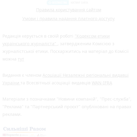
Правила користування сайтом
Умови і правила надання платного доступу
Редакція керується в своїй роботі
"Кодексом етики
українського журналіста"
, затвердженим Комісією з
журналістської етики. Поскаржитись на матеріал до Комісії
можна
тут
Видання є членом
Асоціації Незалежні регіональні видавці
України
та Всесвітньої асоціації видавців
WAN-IFRA
Матеріали з позначками "Новини компаній", "Прес-служба",
"Реклама" та "Партнерський проєкт" опубліковані на правах
реклами.