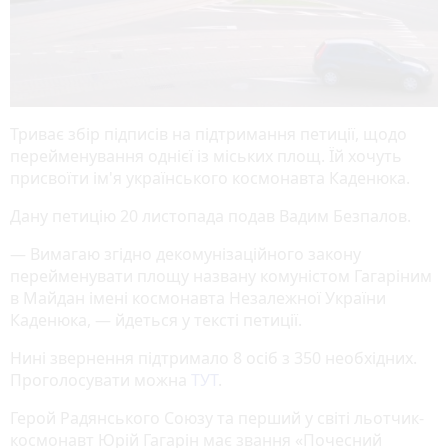
Триває збір підписів на підтримання петиції, щодо
перейменування однієї із міських площ. Їй хочуть
присвоїти ім'я українського космонавта Каденюка.
Дану петицію 20 листопада подав Вадим Безпалов.
— Вимагаю згідно декомунізаційного закону
перейменувати площу названу комуністом Гагаріним
в Майдан імені космонавта Незалежної України
Каденюка, — йдеться у тексті петиції.
Нині звернення підтримало 8 осіб з 350 необхідних.
Проголосувати можна
ТУТ
.
Герой Радянського Союзу та перший у світі льотчик-
космонавт Юрій Гагарін має звання «Почесний