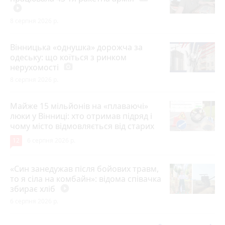
play_circle_filled
8 серпня 2026 р.
Вінницька «однушка» дорожча за
одеську: що коїться з ринком
нерухомості
photo_camera
8 серпня 2026 р.
Майже 15 мільйонів на «плаваючі»
люки у Вінниці: хто отримав підряд і
чому місто відмовляється від старих
12
6 серпня 2026 р.
«Син занедужав після бойових травм,
то я сіла на комбайн»: відома співачка
збирає хліб
play_circle_filled
6 серпня 2026 р.