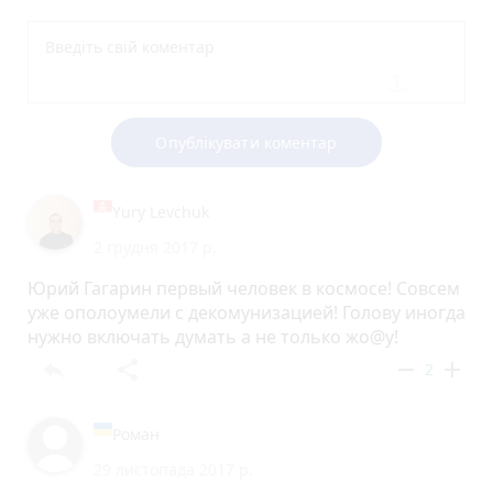
Опублікувати коментар
Yury Levchuk
2 грудня 2017 р.
Юрий Гагарин первый человек в космосе! Совсем
уже ополоумели с декомунизацией! Голову иногда
нужно включать думать а не только жо@у!
reply
share
remove
add
2
Роман
29 листопада 2017 р.