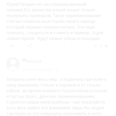
Юрий Гагарин по настоящему великий
человек.Его мужество и воля может только
послужить примером. Такое переименование
считаю плевком на историю своего народа
который первым покорил космос. Это надо
помнить , гордиться и ставить в пример . А для
новых героев , будут новые улицы и площади .
reply
share
remove
add
3
Николай
28 листопада 2017 р.
Гагарина знает весь мир , а Каденюка при всём к
нему уважению, только в Украине и то только
сейчас, во время мнимого патриотизма в стране
и пустых проп....донских переименованиях.
Строятся новые микрорайоны - там пожалуйста.
Хоть весь район его фамилией, лишь бы людям
там было за что комуналку оплачивать и жить