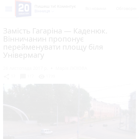
Пишеш ти! Коментує
Всі новини
Обговорен
Вінниця
Замість Гагаріна — Каденюк.
Вінничанин пропонує
перейменувати площу біля
Універмагу
26 листопада 2017 р.
Марія ЛЄХОВА
chat_bubble
share
visibility
17
117
1739