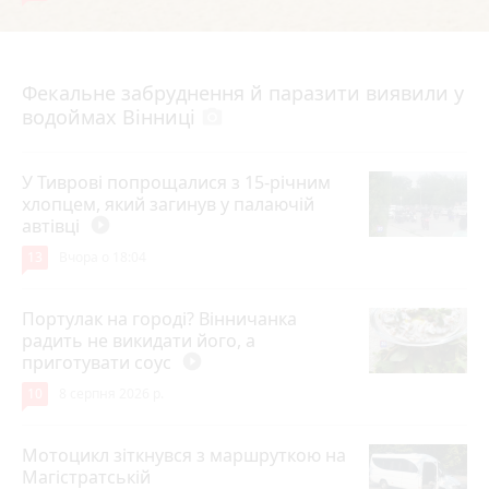
7 серпня 2026 р.
Фекальне забруднення й паразити виявили у
водоймах Вінниці
photo_camera
У Тиврові попрощалися з 15-річним
хлопцем, який загинув у палаючій
автівці
play_circle_filled
13
Вчора о 18:04
Портулак на городі? Вінничанка
радить не викидати його, а
приготувати соус
play_circle_filled
10
8 серпня 2026 р.
Мотоцикл зіткнувся з маршруткою на
Магістратській