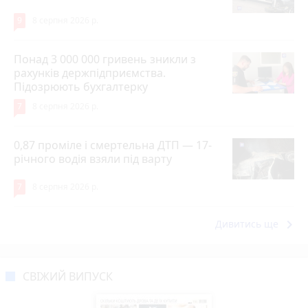
9
8 серпня 2026 р.
Понад 3 000 000 гривень зникли з
рахунків держпідприємства.
Підозрюють бухгалтерку
7
8 серпня 2026 р.
0,87 проміле і смертельна ДТП — 17-
річного водія взяли під варту
7
8 серпня 2026 р.
keyboard_arrow_right
Дивитись ще
СВІЖИЙ ВИПУСК