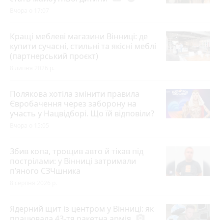
Вчора о 17:07
Кращі меблеві магазини Вінниці: де
купити сучасні, стильні та якісні меблі
(партнерський проєкт)
8 липня 2026 р.
Полякова хотіла змінити правила
Євробачення через заборону на
участь у Нацвідборі. Що їй відповіли?
Вчора о 15:05
Збив копа, трощив авто й тікав під
пострілами: у Вінниці затримали
п’яного СЗЧшника
8 серпня 2026 р.
Ядерний щит із центром у Вінниці: як
працювала 43-тя ракетна армія
photo_camera