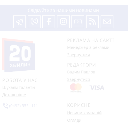
Слідкуйте за нашими новинами
РЕКЛАМА НА САЙТІ
Менеджер з реклами
Звернутися
РЕДАКТОРИ
Вадим Павлов
Звернутися
РОБОТА У НАС
Шукаєм таланти
Детальніше
КОРИСНЕ
phone_in_talk
(0432) 555 -111
Новини компаній
Огляди