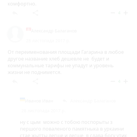
комфортно.
reply
share
remove
add
4
Александр Балаганов
28 листопада 2017 р.
От переименования площади Гагарина в любое
другое название хлеб дешевле не будет и
коммунальные тарифы не упадут и уровень
жизни не поднимется.
reply
share
remove
add
4
Иванов Иван
Александр Балаганов
reply
28 листопада 2017 р.
ну с цым можно с тобою поспорыты з
першого поваленого памятныка в уркаини
стае жытты легше и легше я слава богу утик