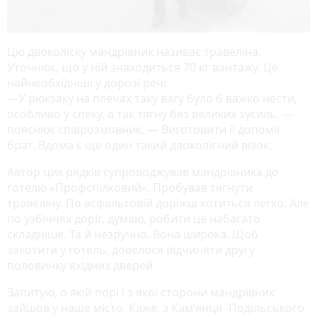
Цю двоколіску мандрівник називає травеліна.
Уточнює, що у ній знаходиться 70 кг вантажу. Це
найнеобхідніші у дорозі речі.
—У рюкзаку на плечах таку вагу було б важко нести,
особливо у спеку, а так тягну без великих зусиль, —
пояснює співрозмовник. — Виготовити її допоміг
брат. Вдома є ще один такий двоколісний візок.
Автор цих рядків супроводжував мандрівника до
готелю «Профспілковий». Пробував тягнути
травеліну. По асфальтовій доріжці котиться легко. Але
по узбіччях доріг, думаю, робити це набагато
складніше. Та й незручно. Вона широка. Щоб
закотити у готель, довелося відчиняти другу
половинку вхідних дверей.
Запитую, о якій порі і з якої сторони мандрівник
зайшов у наше місто. Каже, з Кам’янця -Подільського