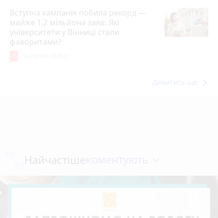
Вступна кампанія побила рекорд —
майже 1,2 мільйона заяв. Які
університети у Вінниці стали
фаворитами?
7
5 серпня 2026 р.
keyboard_arrow_right
Дивитись ще
коментують
Найчастіше