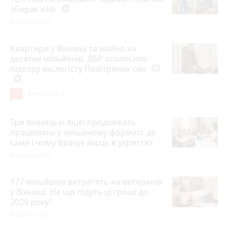
збирає хліб
play_circle_filled
Вчора о 19:30
Квартири у Вінниці та майно на
десятки мільйонів: ДБР оголосило
підозру екслогісту Повітряних сил
photo_camera
play_circle_filled
17
Вчора о 10:37
Три вінницькі ліцеї продовжать
працювати у змішаному форматі: де
саме і чому бракує місць в укриттях
Вчора о 18:20
177 мільйонів витратять на ветеранів
у Вінниці. На що підуть ці гроші до
2029 року?
Вчора о 12:21