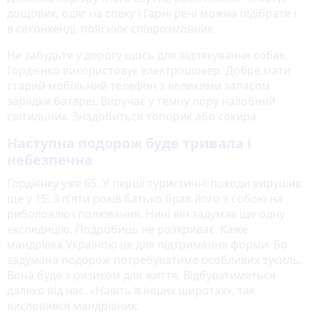
дощовик, одяг на спеку і Гарні речі можна підібрати і
в секонхенді, пояснює співрозмовник.
Не забудьте у дорогу щось для відлякування собак,
Гордієнко використовує електрошокер. Добре мати
старий мобільний телефон з великими запасом
зарядки батареї. Виручає у темну пору налобний
світильник. Знадобиться топорик або сокира.
Наступна подорож буде тривала і
небезпечна
Гордієнку уже 65. У перші туристичні походи вирушив
ще у 15. З п’яти років батько брав його з собою на
риболовлю і полювання. Нині він задумав ще одну
експедицію. Подробиць не розкриває. Каже
мандрівка Україною це для підтримання форми. Бо
задумана подорож потребуватиме особливих зусиль.
Вона буде з ризиком для життя. Відбуватиметься
далеко від нас. «Навіть в інших широтах», так
висловився мандрівник.