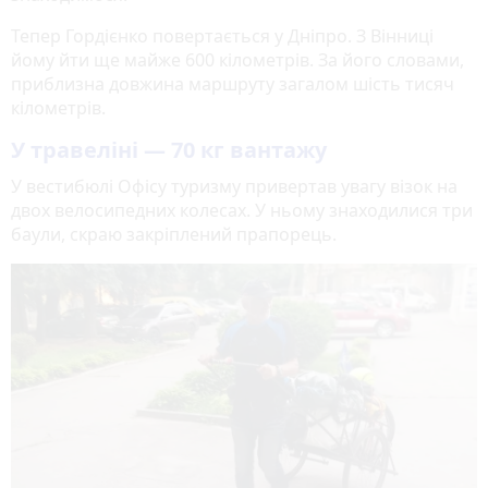
Тепер Гордієнко повертається у Дніпро. З Вінниці
йому йти ще майже 600 кілометрів. За його словами,
приблизна довжина маршруту загалом шість тисяч
кілометрів.
У травеліні — 70 кг вантажу
У вестибюлі Офісу туризму привертав увагу візок на
двох велосипедних колесах. У ньому знаходилися три
баули, скраю закріплений прапорець.