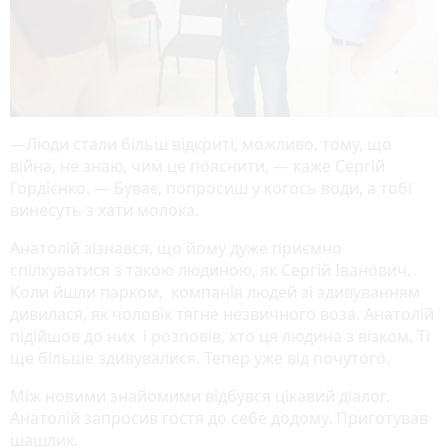
—Люди стали більш відкриті, можливо, тому, що
війна, не знаю, чим це пояснити, — каже Сергій
Гордієнко. — Буває, попросиш у когось води, а тобі
винесуть з хати молока.
Анатолій зізнався, що йому дуже приємно
спілкуватися з такою людиною, як Сергій Іванович.
Коли йшли парком, компанія людей зі здивуванням
дивилася, як чоловік тягне незвичного воза. Анатолій
підійшов до них і розповів, хто ця людина з візком. Ті
ще більше здивувалися. Тепер уже від почутого.
Між новими знайомими відбувся цікавий діалог.
Анатолій запросив гостя до себе додому. Приготував
шашлик.