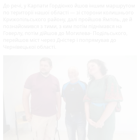
До речі, у Карпати Гордієнко йшов іншим маршрутом
по території нашої області — зі сторони колишнього
Крижопільського району, далі пройшов Ямпіль, де й
познайомився з тими, з ким потім піднімався на
Говерлу, потім дійшов до Могилева- Подільського,
перейшов міст через Дністер і попрямував до
Чернівецької області.