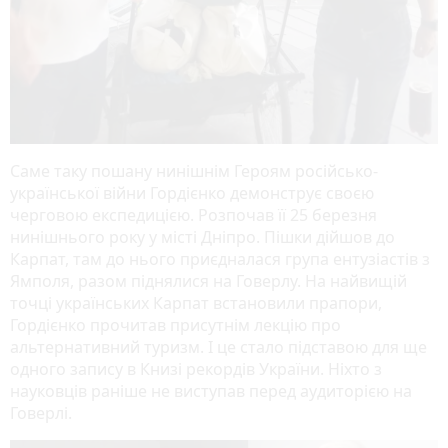
Саме таку пошану нинішнім Героям російсько-
української війни Гордієнко демонструє своєю
черговою експедицією. Розпочав її 25 березня
нинішнього року у місті Дніпро. Пішки дійшов до
Карпат, там до нього приєдналася група ентузіастів з
Ямполя, разом піднялися на Говерлу. На найвищій
точці українських Карпат встановили прапори,
Гордієнко прочитав присутнім лекцію про
альтернативний туризм. І це стало підставою для ще
одного запису в Книзі рекордів України. Ніхто з
науковців раніше не виступав перед аудиторією на
Говерлі.