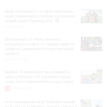
Удар незламності: історія захисника,
який повернувся з полону і розпочав
новий сезон Прем’єр-ліги
photo_camera
Вчора о 20:15
Допоможуть у тяжку хвилину:
ритуальні послуги та товари, кафе та
обіди на замовлення (партнерський
проєкт)
25 червня 2026 р.
Майже 15 мільйонів на «плаваючі»
люки у Вінниці: хто отримав підряд і
чому місто відмовляється від старих
12
Вчора о 13:42
«Син занедужав після бойових травм,
то я сіла на комбайн»: відома співачка