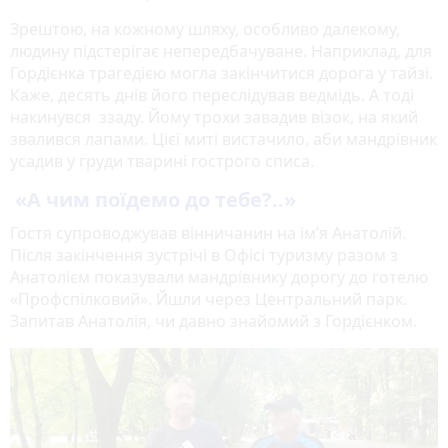
Зрештою, на кожному шляху, особливо далекому,
людину підстерігає непередбачуване. Наприклад, для
Гордієнка трагедією могла закінчитися дорога у тайзі.
Каже, десять днів його переслідував ведмідь. А тоді
накинувся ззаду. Йому трохи завадив візок, на який
звалився лапами. Цієї миті вистачило, аби мандрівник
усадив у груди тварині гострого списа.
«А чим поїдемо до тебе?..»
Гостя супроводжував вінничанин на ім’я Анатолій.
Після закінчення зустрічі в Офісі туризму разом з
Анатолієм показували мандрівнику дорогу до готелю
«Профспілковий». Йшли через Центральний парк.
Запитав Анатолія, чи давно знайомий з Гордієнком.