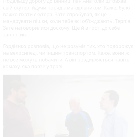
Подальшу дорогу до Вінниці пан Анатолій штовхав
свій скутер, йдучи поряд з мандрівником. Каже, було
важко пхати скутера. Зате спробував, як це
мандрувати пішки, коли тебе всі об’їжджають. Терпів.
Зате наговорилися досхочу! Ще й в гості до себе
запросив.
Гордієнко розповів, що не розуміє тих, хто подорожує
на велосипеді, чи іншим транспортом. Каже, вони ж
не все можуть побачити. А він роздивляється навіть
комаху, яка повзе у траві.