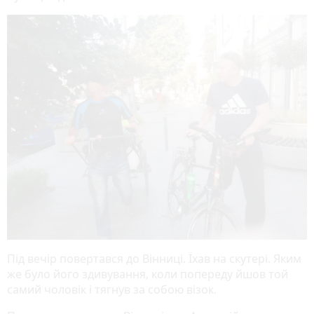
Під вечір повертався до Вінниці. Їхав на скутері. Яким
же було його здивування, коли попереду йшов той
самий чоловік і тягнув за собою візок.