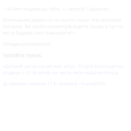
—А чим поїдемо до тебе, — запитує Гордієнко.
Вінничанин дивиться на нього і каже: «Не зрозумів
питання. Ви тисячі кілометрів ходите пішки, а тут по
місту будемо таксі замовляти?»
Обидва розсміялися.
Читайте також:
«Добрий циган купив нам хату». Історія багатодітної
родини з 13-ти дітей, на честь якої назвали площу
До Вінниці приїхав 17-й трамвай «Tram2000»