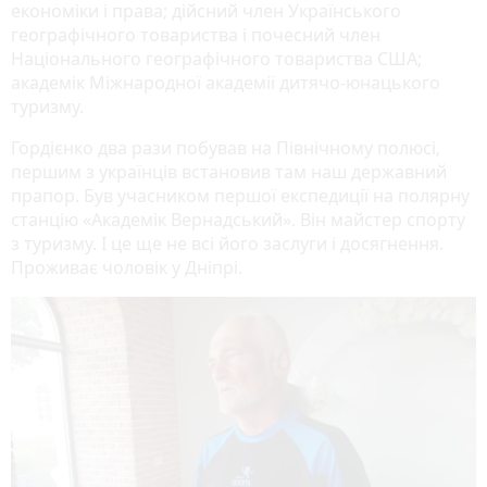
економіки і права; дійсний член Українського
географічного товариства і почесний член
Національного географічного товариства США;
академік Міжнародної академії дитячо-юнацького
туризму.
Гордієнко два рази побував на Північному полюсі,
першим з українців встановив там наш державний
прапор. Був учасником першої експедиції на полярну
станцію «Академік Вернадський». Він майстер спорту
з туризму. І це ще не всі його заслуги і досягнення.
Проживає чоловік у Дніпрі.