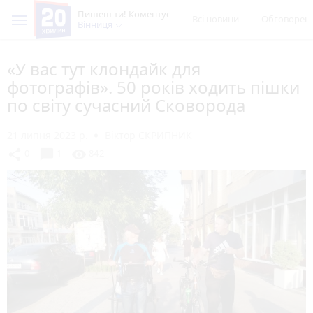
Пишеш ти! Коментує
Всі новини
Обговорен
Вінниця
«У вас тут клондайк для
фотографів». 50 років ходить пішки
по світу сучасний Сковорода
21 липня 2023 р.
Віктор СКРИПНИК
chat_bubble
share
visibility
0
1
842