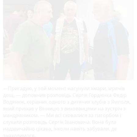
—Пригадую, у той момент насунули хмари, мрячів
дощ, — доповнив розповідь Сергія Гордієнка Федір
Водянюк, керівник одного з дитячих клубів з Ямполя,
який приїхав у Вінницю з вихованцями на зустріч з
мандрівником. — Ми всі сховалися за пагорбом і
слухали розповідь Сергія Івановича. Вона була
надзвичайно цікава, інколи навіть забували, де
знаходимося.