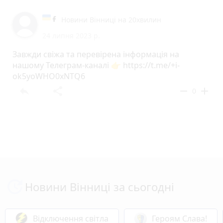
Новини Вінниці на 20хвилин
24 липня 2023 р.
Завжди свіжа та перевірена інформація на
нашому Телеграм-каналі 👉 https://t.me/+i-
ok5yoWHO0xNTQ6
reply
share
remove
add
0
Новини Вінниці за сьогодні
Відключення світла
Героям Слава!