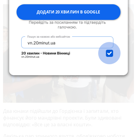
ДОДАТИ 20 ХВИЛИН В GOOGLE
Два юнаки підійшли до Гордієнка і запитали, хто
фінансує його мандрівні проекти. Були здивовані
відповіддю: «Все це за власні кошти».
Декілька пар зручного взуття, обов’язково чоботи,