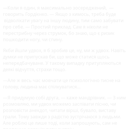
—Коли я один, я максимально зосереджений, —
говорить Гордієнко. — Якщо з кимось, треба буде
відволікати увагу на іншу людину, тим само забувати
про себе. — Простий приклад. Сам я ніколи не
перестрибну через струмок, бо знаю, що є ризик
пошкодити ногу, чи спину.
Якби йшли удвох, я б зробив це, ну, ми ж удвох. Навіть
думки не припускав би, що може статися щось
непередбачуване. У такому випадку притупляються
деякі відчуття, страхи тощо.
—Але ж весь час мовчати це психологічно тисне на
голову, людина має спілкуватися…
—Я придумую собі друга, — каже мандрівник. — З ним
розмовляю, ми удвох можемо заспівати пісню, чи
розповісти анекдот, читати вірші, бувало, виставу
грали. Тому завжди з радістю зустрічаюся з людьми.
Але роблю це лише тоді, коли запрошують, сам не