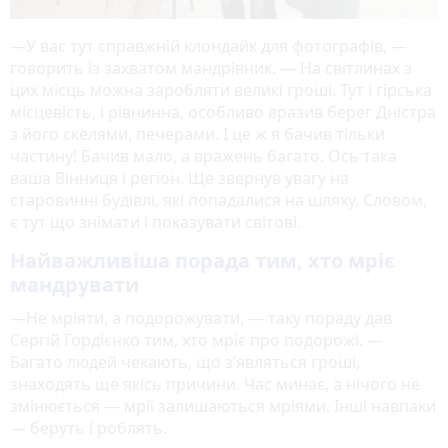
—У вас тут справжній клондайк для фотографів, —
говорить із захватом мандрівник. — На світлинах з
цих місць можна заробляти великі гроші. Тут і гірська
місцевість, і рівнинна, особливо вразив берег Дністра
з його скелями, печерами. І це ж я бачив тільки
частину! Бачив мало, а вражень багато. Ось така
ваша Вінниця і регіон. Ще звернув увагу на
старовинні будівлі, які попадалися на шляху. Словом,
є тут що знімати і показувати світові.
Найважливіша порада тим, хто мріє
мандрувати
—Не мріяти, а подорожувати, — таку пораду дав
Сергій Гордієнко тим, хто мріє про подорожі. —
Багато людей чекають, що з’являться гроші,
знаходять ще якісь причини. Час минає, а нічого не
змінюється — мрії залишаються мріями. Інші навпаки
— беруть і роблять.