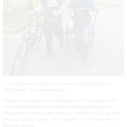
—З учорашнього дня, — каже він і розповідає, як
зустрілися і познайомилися.
Чоловіка з візком він побачив у місті Бар. Анатолій
гостював у брата. Коли Сергій тягнув візка, брати
подивилися йому услід, кажуть: «Мабуть, зібрав усю
вирощену городину і повіз здавати заготовачам!» .
Було це вдень.