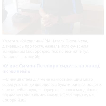
Колега з «20 хвилин»/ RIA Наталя Піскунічева,
дізнавшись про гостя, назвала його сучасним
мандрівним Сковородою. Теж почесний титул.
Головне — точний!»
«У вас Симон Петлюра сидить на лавці,
як живий!»
—Вінниця стала для мене найгостиннішим місто
серед усіх тих, де доводилося бувати раніше, повірте,
я не перебільшую, — відверто зізнався мандрівник
під час зустрічі з вінничанами в Офісі туризму на
Соборній,89.