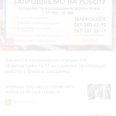
241
Вакансії в супермаркеті «Грош», АН
4 серпня 2026 р.
«Благоустрій» та 51 актуальних пропозицій
роботи у Вінниці (оновлено)
Знайшов чужу картку і купив квіти
майже на 20 тисяч гривень
19
4 серпня 2026 р.