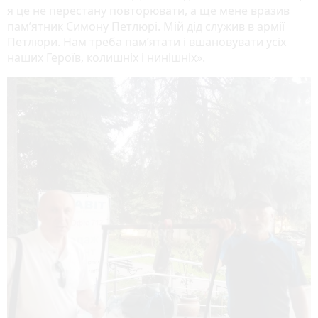
я це не перестану повторювати, а ще мене вразив
пам’ятник Симону Петлюрі. Мій дід служив в армії
Петлюри. Нам треба пам’ятати і вшановувати усіх
наших Героїв, колишніх і нинішніх».