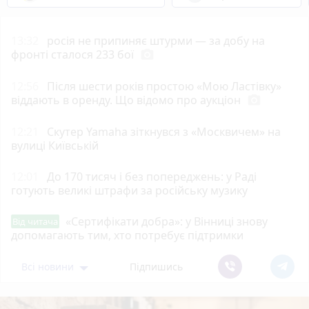
13:32
росія не припиняє штурми — за добу на
фронті сталося 233 бої
photo_camera
12:56
Після шести років простою «Мою Ластівку»
віддають в оренду. Що відомо про аукціон
photo_camera
12:21
Скутер Yamaha зіткнувся з «Москвичем» на
вулиці Київській
12:01
До 170 тисяч і без попереджень: у Раді
готують великі штрафи за російську музику
«Сертифікати добра»: у Вінниці знову
Від читача
допомагають тим, хто потребує підтримки
Всі новини
Підпишись