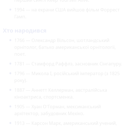
1994 — на екрани США вийшов фільм Форрест
Гамп.
Хто народився
1766 — Олександр Вільсон, шотландський
орнітолог, батько американської орнітології,
поет.
1781 — Стамфорд Раффлз, засновник Сінгапуру.
1796 — Микола I, російський імператор (з 1825
року).
1887 — Аннетт Келлерман, австралійська
кіноактриса, спортсменка.
1905 — Хуан О'Горман, мексиканський
архітектор, забудовник Мехіко.
1913 — Карсон Марк, американський учений,