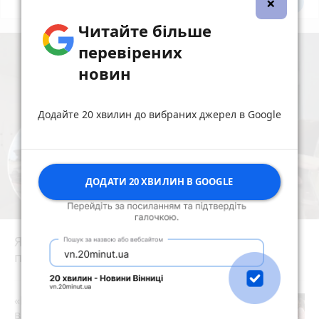
×
Всі новини
Підпишись
Читайте більше
перевірених
новин
Додайте 20 хвилин до вибраних джерел в Google
ДОДАТИ 20 ХВИЛИН В GOOGLE
Ядерний щит із центром у Вінниці: як
працювала 43-тя ракетна армія
photo_camera
play_circle_filled
«Пакунок школяра»: де у Вінниці
витратити державну допомогу на