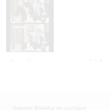
reply
share
remove
add
1
Новини Вінниці за сьогодні