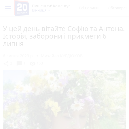
Пишеш ти! Коментує
Всі новини
Обговорен
Вінниця
У цей день вітайте Софію та Антона.
Історія, заборони і прикмети 6
липня
6 липня 2023 р.
Михайло КУРДЮКОВ
chat_bubble
share
visibility
2
1
153