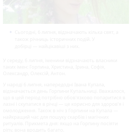
Сьогодні, 6 липня, відзначають кілька свят, а
також річниць історичних подій. У
добірці — найцікавіші з них.
У середу, 6 липня, іменини відзначають власники
таких імен: Горпина, Христина, Ірина, Софія,
Олександр, Олексій, Антон.
У народі 6 липня, напередодні Івана Купала,
відзначається день Горпини Купальниці. Вважалося,
що в цей період потрібно обов'язково попаритися в
лазні і скупатися в річці — це корисно для здоров'я і
омолодження. Також в ніч з Горпини на Купала —
найкращий час для пошуку скарбів і магічних
ритуалів. Прикмета дня: якщо на Горпину посіяти
ріпу, вона вродить багато.