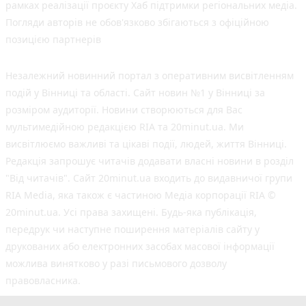
рамках реалізації проєкту Хаб підтримки регіональних медіа.
Погляди авторів не обов'язково збігаються з офіційною
позицією партнерів
Незалежний новинний портал з оперативним висвітленням
подій у Вінниці та області. Сайт новин №1 у Вінниці за
розміром аудиторії. Новини створюються для Вас
мультимедійною редакцією RIA та 20minut.ua. Ми
висвітлюємо важливі та цікаві події, людей, життя Вінниці.
Редакція запрошує читачів додавати власні новини в розділ
"Від читачів". Сайт 20minut.ua входить до видавничої групи
RIA Media, яка також є частиною Медіа корпорації RIA ©
20minut.ua. Усі права захищені. Будь-яка публiкацiя,
передрук чи наступне поширення матеріалів сайту у
друкованих або електронних засобах масової інформації
можлива винятково у разі письмового дозволу
правовласника.