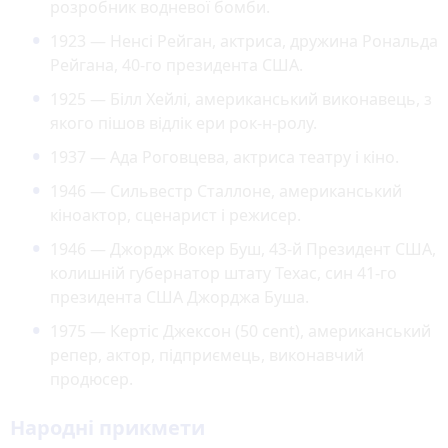
розробник водневої бомби.
1923 — Ненсі Рейган, актриса, дружина Рональда
Рейгана, 40-го президента США.
1925 — Білл Хейлі, американський виконавець, з
якого пішов відлік ери рок-н-ролу.
1937 — Ада Роговцева, актриса театру і кіно.
1946 — Сильвестр Сталлоне, американський
кіноактор, сценарист і режисер.
1946 — Джордж Вокер Буш, 43-й Президент США,
колишній губернатор штату Техас, син 41-го
президента США Джорджа Буша.
1975 — Кертіс Джексон (50 cent), американський
репер, актор, підприємець, виконавчий
продюсер.
Народні прикмети