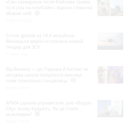
«Син занедужав після бойових травм,
то я сіла на комбайн»: відома співачка
збирає хліб
play_circle_filled
6 серпня 2026 р.
Сотня дронів за 18,4 мільйона.
Вінницька мерія оголосила новий
тендер для ЗСУ
5 годин тому
Від Вінниці — до Парижа й Китаю: як
місцева школа bellydance виховує
нове покоління танцівниць
photo_camera
Вчора о 18:40
АРМА шукала управителя, але «Bogun
City» знову будують. Як це стало
можливим?
play_circle_filled
Вчора о 19:15