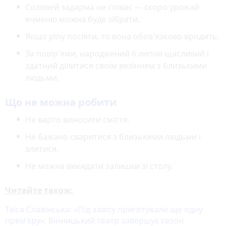
Соловей задарма не співає — скоро урожай
ячменю можна буде зібрати.
Якщо ріпу посіяти, то вона обов'язково вродить.
За повір'ями, народжений 6 липня щасливий і
здатний ділитися своїм везінням з близькими
людьми.
Що не можна робити
Не варто виносити сміття.
Не бажано сваритися з близькими людьми і
злитися.
Не можна викидати залишки зі столу.
Читайте також:
Таїса Славінська: «Під завісу приготували ще одну
прем'єру». Вінницький театр завершує сезон