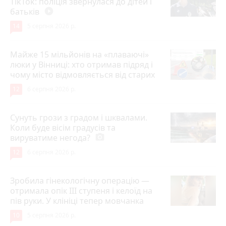
TikTok: поліція звернулася до дітей і
батьків
play_circle_filled
14
5 серпня 2026 р.
Майже 15 мільйонів на «плаваючі»
люки у Вінниці: хто отримав підряд і
чому місто відмовляється від старих
12
6 серпня 2026 р.
Сунуть грози з градом і шквалами.
Коли буде вісім градусів та
вируватиме негода?
photo_camera
12
6 серпня 2026 р.
Зробила гінекологічну операцію —
отримала опік ІІІ ступеня і келоїд на
пів руки. У клініці тепер мовчанка
10
5 серпня 2026 р.