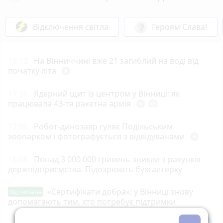
Відключення світла
Героям Слава!
18:13
На Вінниччині вже 21 загиблий на воді від
початку літа
play_circle_filled
17:36
Ядерний щит із центром у Вінниці: як
працювала 43-тя ракетна армія
play_circle_filled
photo_camera
17:06
Робот-динозавр гуляє Подільським
зоопарком і фотографується з відвідувачами
play_circle_filled
16:08
Понад 3 000 000 гривень зникли з рахунків
держпідприємства. Підозрюють бухгалтерку
«Сертифікати добра»: у Вінниці знову
Від читача
допомагають тим, хто потребує підтримки