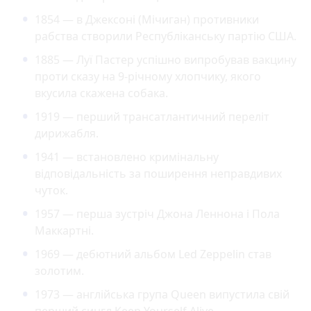
1854 — в Джексоні (Мічиган) противники
рабства створили Республіканську партію США.
1885 — Луї Пастер успішно випробував вакцину
проти сказу на 9-річному хлопчику, якого
вкусила скажена собака.
1919 — перший трансатлантичний переліт
дирижабля.
1941 — встановлено кримінальну
відповідальність за поширення неправдивих
чуток.
1957 — перша зустріч Джона Леннона і Пола
Маккартні.
1969 — дебютний альбом Led Zeppelin став
золотим.
1973 — англійська група Queen випустила свій
перший сингл Keep Yourself Alive.