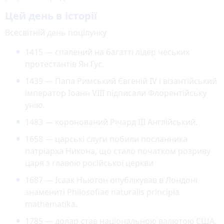
Цей день в історії
Всесвітній день поцілунку
1415 — спалений на багатті лідер чеських
протестантів Ян Гус.
1439 — Папа Римський Євгеній IV і візантійський
імператор Іоанн VIII підписали Флорентійську
унію.
1483 — коронований Річард III Англійський.
1658 — царські слуги побили посланника
патріарха Никона, що стало початком розриву
царя з главою російської церкви
1687 — Ісаак Ньютон опублікував в Лондоні
знамениті Philosofiae naturalis principia
mathematika.
1785 — долар став національною валютою США.