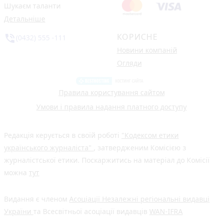
Шукаєм таланти
Детальніше
КОРИСНЕ
phone_in_talk
(0432) 555 -111
Новини компаній
Огляди
Правила користування сайтом
Умови і правила надання платного доступу
Редакція керується в своїй роботі
"Кодексом етики
українського журналіста"
, затвердженим Комісією з
журналістської етики. Поскаржитись на матеріал до Комісії
можна
тут
Видання є членом
Асоціації Незалежні регіональні видавці
України
та Всесвітньої асоціації видавців
WAN-IFRA