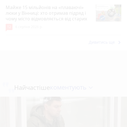
Майже 15 мільйонів на «плаваючі»
люки у Вінниці: хто отримав підряд і
чому місто відмовляється від старих
12
6 серпня 2026 р.
keyboard_arrow_right
Дивитись ще
коментують
Найчастіше