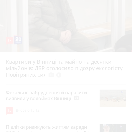
17
Квартири у Вінниці та майно на десятки
6 серпня 2026 р.
мільйонів: ДБР оголосило підозру екслогісту
Повітряних сил
photo_camera
play_circle_filled
Фекальне забруднення й паразити
виявили у водоймах Вінниці
photo_camera
15
Вчора о 15:12
Підлітки ризикують життям заради