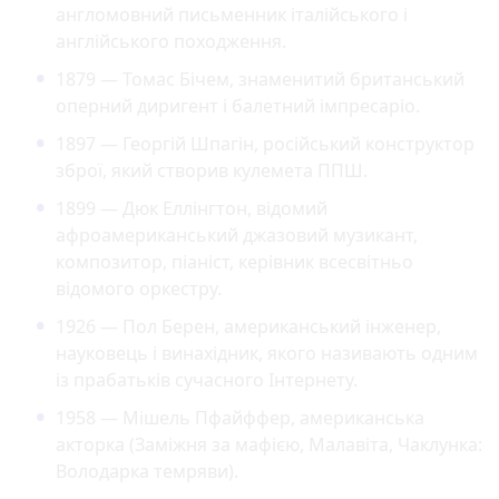
англомовний письменник італійського і
англійського походження.
1879 — Томас Бічем, знаменитий британський
оперний диригент і балетний імпресаріо.
1897 — Георгій Шпагін, російський конструктор
зброї, який створив кулемета ППШ.
1899 — Дюк Еллінгтон, відомий
афроамериканський джазовий музикант,
композитор, піаніст, керівник всесвітньо
відомого оркестру.
1926 — Пол Берен, американський інженер,
науковець і винахідник, якого називають одним
із прабатьків сучасного Інтернету.
1958 — Мішель Пфайффер, американська
акторка (Заміжня за мафією, Малавіта, Чаклунка:
Володарка темряви).