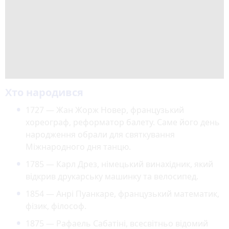
Хто народився
1727 — Жан Жорж Новер, французький
хореограф, реформатор балету. Саме його день
народження обрали для святкування
Міжнародного дня танцю.
1785 — Карл Дрез, німецький винахідник, який
відкрив друкарську машинку та велосипед.
1854 — Анрі Пуанкаре, французький математик,
фізик, філософ.
1875 — Рафаель Сабатіні, всесвітньо відомий