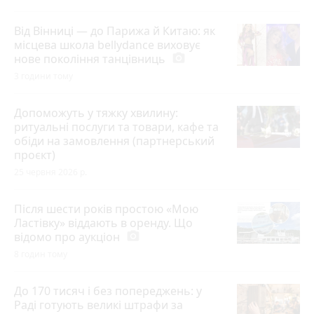
Від Вінниці — до Парижа й Китаю: як
місцева школа bellydance виховує
нове покоління танцівниць
photo_camera
3 години тому
Допоможуть у тяжку хвилину:
ритуальні послуги та товари, кафе та
обіди на замовлення (партнерський
проєкт)
25 червня 2026 р.
Після шести років простою «Мою
Ластівку» віддають в оренду. Що
відомо про аукціон
photo_camera
8 годин тому
До 170 тисяч і без попереджень: у
Раді готують великі штрафи за