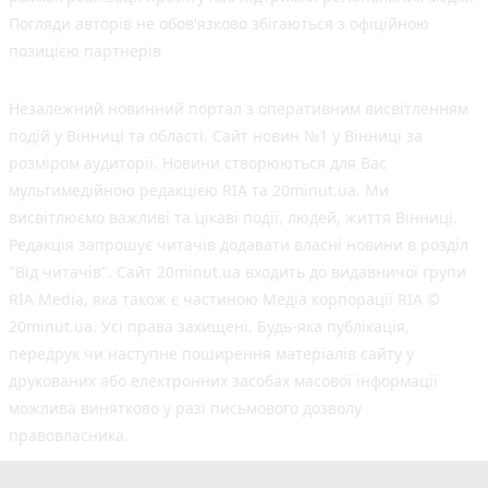
Погляди авторів не обов'язково збігаються з офіційною
позицією партнерів
Незалежний новинний портал з оперативним висвітленням
подій у Вінниці та області. Сайт новин №1 у Вінниці за
розміром аудиторії. Новини створюються для Вас
мультимедійною редакцією RIA та 20minut.ua. Ми
висвітлюємо важливі та цікаві події, людей, життя Вінниці.
Редакція запрошує читачів додавати власні новини в розділ
"Від читачів". Сайт 20minut.ua входить до видавничої групи
RIA Media, яка також є частиною Медіа корпорації RIA ©
20minut.ua. Усі права захищені. Будь-яка публiкацiя,
передрук чи наступне поширення матеріалів сайту у
друкованих або електронних засобах масової інформації
можлива винятково у разі письмового дозволу
правовласника.