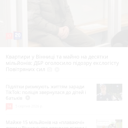
17
Квартири у Вінниці та майно на десятки
Вчора о 10:37
мільйонів: ДБР оголосило підозру екслогісту
Повітряних сил
photo_camera
play_circle_filled
Підлітки ризикують життям заради
TikTok: поліція звернулася до дітей і
батьків
play_circle_filled
14
5 серпня 2026 р.
Майже 15 мільйонів на «плаваючі»
люки у Вінниці: хто отримав підряд і