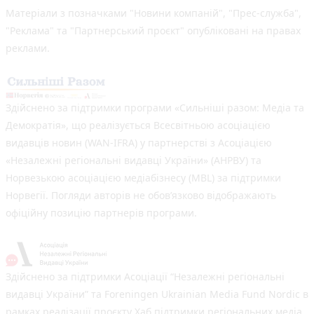
Матеріали з позначками "Новини компаній", "Прес-служба",
"Реклама" та "Партнерський проєкт" опубліковані на правах
реклами.
Здійснено за підтримки програми «Сильніші разом: Медіа та
Демократія», що реалізується Всесвітньою асоціацією
видавців новин (WAN-IFRA) у партнерстві з Асоціацією
«Незалежні регіональні видавці України» (АНРВУ) та
Норвезькою асоціацією медіабізнесу (MBL) за підтримки
Норвегії. Погляди авторів не обов’язково відображають
офіційну позицію партнерів програми.
Здійснено за підтримки Асоціації “Незалежні регіональні
видавці України” та Foreningen Ukrainian Media Fund Nordic в
рамках реалізації проєкту Хаб підтримки регіональних медіа.