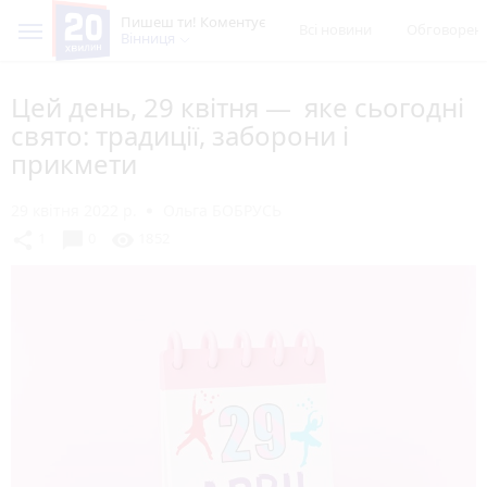
Пишеш ти! Коментує
Всі новини
Обговорен
Вінниця
Цей день, 29 квітня — яке сьогодні
свято: традиції, заборони і
прикмети
29 квітня 2022 р.
Ольга БОБРУСЬ
chat_bubble
share
visibility
1
0
1852