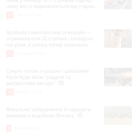
чому місто відмовляється від старих
12
Вчора о 13:42
Зробила гінекологічну операцію —
отримала опік ІІІ ступеня і келоїд на
пів руки. У клініці тепер мовчанка
10
5 серпня 2026 р.
Сунуть грози з градом і шквалами.
Коли буде вісім градусів та
вируватиме негода?
photo_camera
10
Вчора о 12:44
Фекальне забруднення й паразити
виявили у водоймах Вінниці
photo_camera
9
6 годин тому