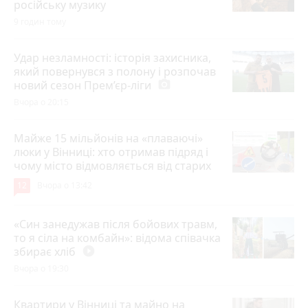
російську музику
9 годин тому
Удар незламності: історія захисника,
який повернувся з полону і розпочав
новий сезон Прем’єр-ліги
photo_camera
Вчора о 20:15
Майже 15 мільйонів на «плаваючі»
люки у Вінниці: хто отримав підряд і
чому місто відмовляється від старих
12
Вчора о 13:42
«Син занедужав після бойових травм,
то я сіла на комбайн»: відома співачка
збирає хліб
play_circle_filled
Вчора о 19:30
Квартири у Вінниці та майно на