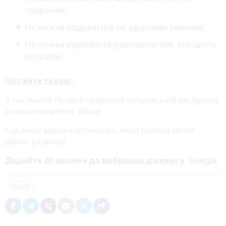
спиртним;
Не можна піддаватись не здоровим звичкам;
Не можна відмовляти у допомозі тим, хто цього
потребує.
Читайте також:
У так званій Придністровській молдавській республіці
оголосили воєнні збори
Суд виніс вирок «штрикачу», який голкою колов
дівчат у сідниці
Додайте 20 хвилин до вибраних джерел у
Google
свято