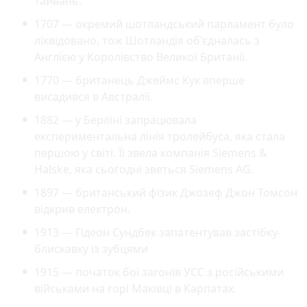
Тайвань.
1707 — окремий шотландський парламент було
ліквідовано, тож Шотландія об'єдналась з
Англією у Королівство Великої Британії.
1770 — британець Джеймс Кук вперше
висадився в Австралії.
1882 — у Берліні запрацювала
експериментальна лінія тролейбуса, яка стала
першою у світі. Її звела компанія Siemens &
Halske, яка сьогодні зветься Siemens AG.
1897 — британський фізик Джозеф Джон Томсон
відкрив електрон.
1913 — Гідеон Сундбек запатентував застібку-
блискавку із зубцями
1915 — початок бої загонів УСС з російськими
військами на горі Маківці в Карпатах.