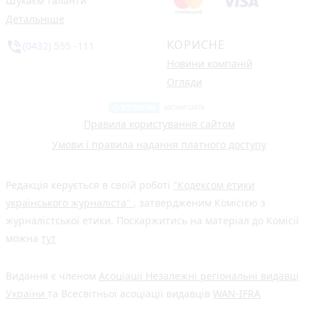
Шукаєм таланти
Детальніше
КОРИСНЕ
phone_in_talk
(0432) 555 -111
Новини компаній
Огляди
Правила користування сайтом
Умови і правила надання платного доступу
Редакція керується в своїй роботі
"Кодексом етики
українського журналіста"
, затвердженим Комісією з
журналістської етики. Поскаржитись на матеріал до Комісії
можна
тут
Видання є членом
Асоціації Незалежні регіональні видавці
України
та Всесвітньої асоціації видавців
WAN-IFRA