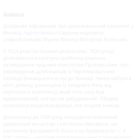
Довідка
Довідкова інформація про домініканський комплекс у
Вінниці,
підготовлена
старшою науковою
співробітницею Музею Вінниці Вікторією Колесник:
У 1624 році (за іншими джерелами, 1626 року)
домініканська капітула прийняла рішення,
затверджене луцьким єпископом Ґроховським, про
переведення домініканців із Черленкова (нині
Селище Вінницького р-ну) до Вінниці. Ченці набули в
місті ділянку, розміщену із західного боку від
єзуїтського комплексу, який того часу був
відмежований, але ще не забудований. Обидва
комплекси розділяла вулиця, яка згодом зникла.
Домініканці до 1630 року спорудили невеликий
дерев’яний монастир з костелом (ймовірно, на
кам’яному фундаменті). Кошти на будівництво — 4
000 злотих — виділив при переміщенні з Черленкова