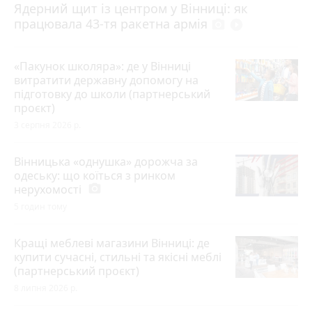
Ядерний щит із центром у Вінниці: як
працювала 43-тя ракетна армія
photo_camera
play_circle_filled
«Пакунок школяра»: де у Вінниці
витратити державну допомогу на
підготовку до школи (партнерський
проєкт)
3 серпня 2026 р.
Вінницька «однушка» дорожча за
одеську: що коїться з ринком
нерухомості
photo_camera
5 годин тому
Кращі меблеві магазини Вінниці: де
купити сучасні, стильні та якісні меблі
(партнерський проєкт)
8 липня 2026 р.