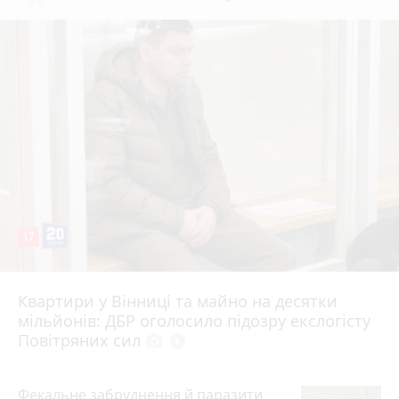
17
Квартири у Вінниці та майно на десятки
6 серпня 2026 р.
мільйонів: ДБР оголосило підозру екслогісту
Повітряних сил
photo_camera
play_circle_filled
Фекальне забруднення й паразити