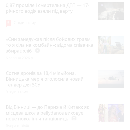
0,87 проміле і смертельна ДТП — 17-
річного водія взяли під варту
5
7 годин тому
«Син занедужав після бойових травм,
то я сіла на комбайн»: відома співачка
збирає хліб
play_circle_filled
6 серпня 2026 р.
Сотня дронів за 18,4 мільйона.
Вінницька мерія оголосила новий
тендер для ЗСУ
9 годин тому
Від Вінниці — до Парижа й Китаю: як
місцева школа bellydance виховує
нове покоління танцівниць
photo_camera
Вчора о 18:40