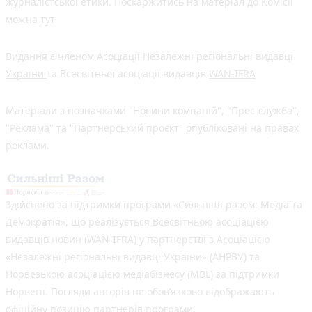
журналістської етики. Поскаржитись на матеріал до Комісії
можна
тут
Видання є членом
Асоціації Незалежні регіональні видавці
України
та Всесвітньої асоціації видавців
WAN-IFRA
Матеріали з позначками "Новини компаній", "Прес-служба",
"Реклама" та "Партнерський проєкт" опубліковані на правах
реклами.
Здійснено за підтримки програми «Сильніші разом: Медіа та
Демократія», що реалізується Всесвітньою асоціацією
видавців новин (WAN-IFRA) у партнерстві з Асоціацією
«Незалежні регіональні видавці України» (АНРВУ) та
Норвезькою асоціацією медіабізнесу (MBL) за підтримки
Норвегії. Погляди авторів не обов’язково відображають
офіційну позицію партнерів програми.