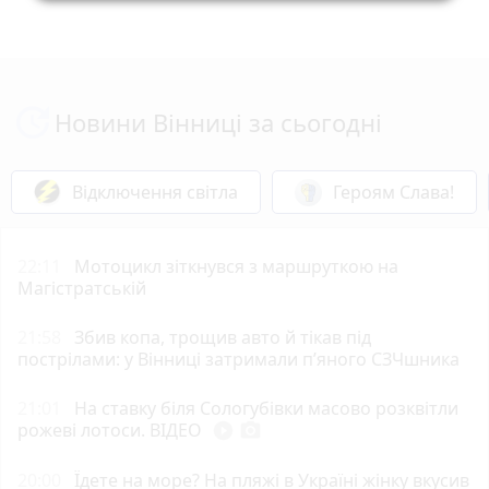
Новини Вінниці за сьогодні
Відключення світла
Героям Слава!
22:11
Мотоцикл зіткнувся з маршруткою на
Магістратській
21:58
Збив копа, трощив авто й тікав під
пострілами: у Вінниці затримали п’яного СЗЧшника
21:01
На ставку біля Сологубівки масово розквітли
рожеві лотоси. ВІДЕО
play_circle_filled
photo_camera
20:00
Їдете на море? На пляжі в Україні жінку вкусив