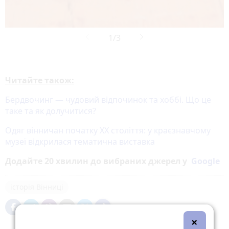
Читайте також:
Бердвочинг — чудовий відпочинок та хоббі. Що це
таке та як долучитися?
Одяг вінничан початку ХХ століття: у краєзнавчому
музеї відкрилася тематична виставка
Додайте 20 хвилин до вибраних джерел у
Google
історія Вінниці
×