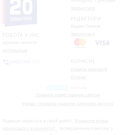
Менеджер з реклами
Звернутися
РЕДАКТОРИ
Вадим Павлов
Звернутися
РОБОТА У НАС
Шукаєм таланти
Детальніше
КОРИСНЕ
phone_in_talk
(0432) 555 -111
Новини компаній
Огляди
Правила користування сайтом
Умови і правила надання платного доступу
Редакція керується в своїй роботі
"Кодексом етики
українського журналіста"
, затвердженим Комісією з