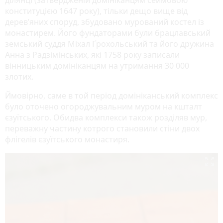
конституцією 1647 року), тільки дещо вище від
дерев’яних споруд, збудовано мурований костел із
монастирем. Його фундаторами були брацлавський
земський суддя Міхал Ґрохольський та його дружина
Анна з Радзімінських, які 1758 року записали
вінницьким домініканцям на утримання 30 000
злотих.
Ймовірно, саме в той період домініканський комплекс
було оточено огороджувальним муром на кшталт
єзуїтського. Обидва комплекси також розділяв мур,
переважну частину котрого становили стіни двох
флігелів єзуїтського монастиря.
