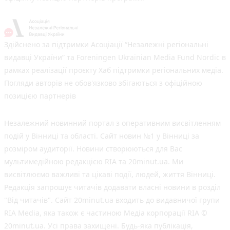
Здійснено за підтримки Асоціації “Незалежні регіональні
видавці України” та Foreningen Ukrainian Media Fund Nordic в
рамках реалізації проєкту Хаб підтримки регіональних медіа.
Погляди авторів не обов'язково збігаються з офіційною
позицією партнерів
Незалежний новинний портал з оперативним висвітленням
подій у Вінниці та області. Сайт новин №1 у Вінниці за
розміром аудиторії. Новини створюються для Вас
мультимедійною редакцією RIA та 20minut.ua. Ми
висвітлюємо важливі та цікаві події, людей, життя Вінниці.
Редакція запрошує читачів додавати власні новини в розділ
"Від читачів". Сайт 20minut.ua входить до видавничої групи
RIA Media, яка також є частиною Медіа корпорації RIA ©
20minut.ua. Усі права захищені. Будь-яка публiкацiя,