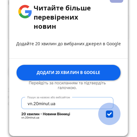
Коментарі (1)
Читайте більше
перевірених
новин
Додайте 20 хвилин до вибраних джерел в Google
Опублікувати коментар
Новини Вінниці на 20хвилин
ДОДАТИ 20 ХВИЛИН В GOOGLE
16 липня 2023 р.
Завжди свіжа та перевірена інформація на
нашому Телеграм-каналі 👉 https://t.me/+i-
ok5yoWHO0xNTQ6
reply
share
remove
add
0