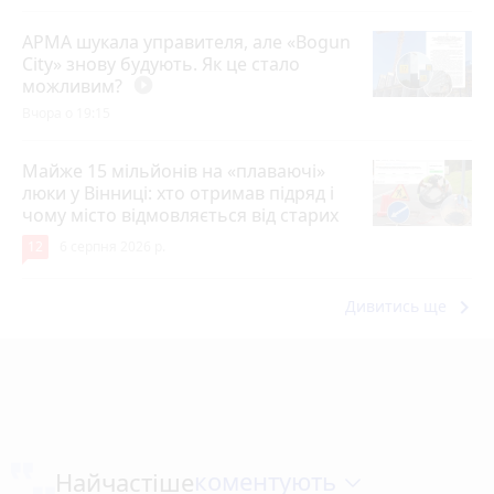
АРМА шукала управителя, але «Bogun
City» знову будують. Як це стало
можливим?
play_circle_filled
Вчора о 19:15
Майже 15 мільйонів на «плаваючі»
люки у Вінниці: хто отримав підряд і
чому місто відмовляється від старих
12
6 серпня 2026 р.
keyboard_arrow_right
Дивитись ще
коментують
Найчастіше