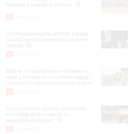
виявили у водоймах Вінниці
photo_camera
15
Вчора о 15:12
Підлітки ризикують життям заради
TikTok: поліція звернулася до дітей і
батьків
play_circle_filled
14
5 серпня 2026 р.
Майже 15 мільйонів на «плаваючі»
люки у Вінниці: хто отримав підряд і
чому місто відмовляється від старих
12
6 серпня 2026 р.
Сунуть грози з градом і шквалами.
Коли буде вісім градусів та
вируватиме негода?
photo_camera
12
6 серпня 2026 р.