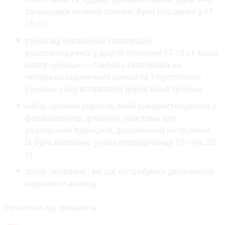
залишками зеленої поливи. Були поширені у 17-
19 ст.;
ручка від керамічної сковорідки,
розповсюдженої у другій половині 17-19 ст. мала
назву «ронда» — глибока сковорідка на
чотирьох керамічних ніжках та з пустотілою
ручкою, у яку вставлявся дерев'яний тримач.
набір скляних виробів, який використовувався у
фармацевтиці: флакони, пластина для
розтирання порошків, допоміжний інструмент.
Їх було виявлено у ніші споруди кінця 19-поч. 20
ст.
шість поховань, які ще потребують детального
наукового аналізу.
Розкопки ще тривають.