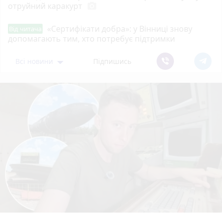
отруйний каракурт
photo_camera
«Сертифікати добра»: у Вінниці знову
Від читача
допомагають тим, хто потребує підтримки
Всі новини
Підпишись