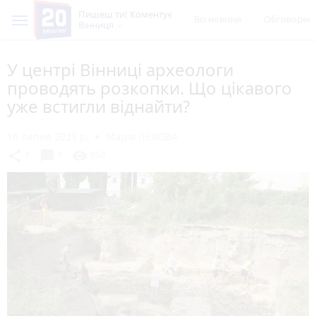
Пишеш ти! Коментує
Всі новини
Обговорен
Вінниця
У центрі Вінниці археологи
проводять розкопки. Що цікавого
уже встигли віднайти?
16 липня 2023 р.
Марія ЛЄХОВА
chat_bubble
share
visibility
1
1
850