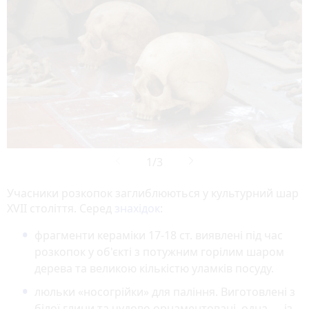
Учасники розкопок заглиблюються у культурний шар
XVII cтоліття. Серед
знахідок
:
фрагменти кераміки 17-18 ст. виявлені під час
розкопок у об'єкті з потужним горілим шаром
дерева та великою кількістю уламків посуду.
люльки «носогрійки» для паління. Виготовлені з
білої глини та чудово орнаментовані, одна — із