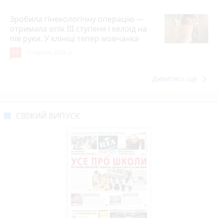
Зробила гінекологічну операцію —
отримала опік ІІІ ступеня і келоїд на
пів руки. У клініці тепер мовчанка
10
5 серпня 2026 р.
keyboard_arrow_right
Дивитись ще
СВІЖИЙ ВИПУСК