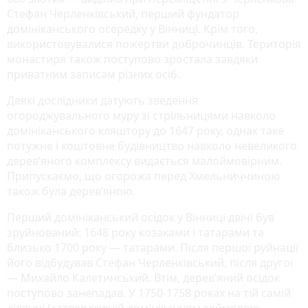
Стефан Черленківський, перший фундатор
домініканського осередку у Вінниці. Крім того,
використовувалися пожертви доброчинців. Територія
монастиря також поступово зростала завдяки
приватним записам різних осіб.
Деякі дослідники датують зведення
огороджувального муру зі стрільницями навколо
домініканського кляштору до 1647 року, однак таке
потужне і коштовне будівництво навколо невеликого
дерев’яного комплексу видається малоймовірним.
Припускаємо, що огорожа перед Хмельниччиною
також була дерев’яною.
Перший домініканський осідок у Вінниці двічі був
зруйнований: 1648 року козаками і татарами та
близько 1700 року — татарами. Після першої руйнації
його відбудував Стефан Черленківський, після другої
— Михайло Калетинський. Втім, дерев’яний осідок
поступово занепадав. У 1750-1758 роках на тій самій
ділянці (затвердженій домініканцям сеймовою