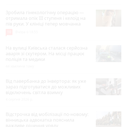
Зробила гінекологічну операцію —
отримала опік ІІІ ступеня і келоїд на
пів руки. У клініці тепер мовчанка
10
Вчора о 18:55
На вулиці Київська сталася серйозна
аварія зі скутером. На місці працює
поліція та медики
44 хвилини тому
Від павербанка до інвертора: як уже
зараз підготуватися до можливих
відключень світла взимку
4 серпня 2026 р.
Відстрочка від мобілізації по-новому:
вінницька адвокатка пояснила
важливе рішення уряду