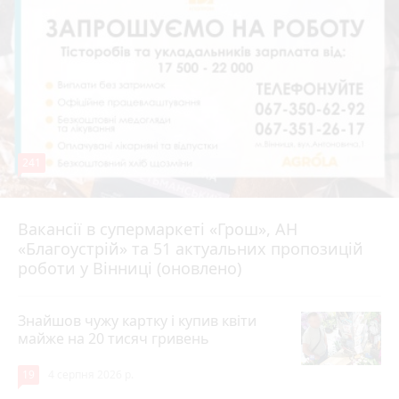
241
Вакансії в супермаркеті «Грош», АН
4 серпня 2026 р.
«Благоустрій» та 51 актуальних пропозицій
роботи у Вінниці (оновлено)
Знайшов чужу картку і купив квіти
майже на 20 тисяч гривень
19
4 серпня 2026 р.