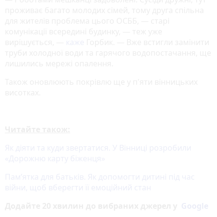
проживає багато молодих сімей, тому друга спільна
для жителів проблема цього ОСББ, — старі
комунікації всередині будинку, — теж уже
вирішується, —
каже
Горбик. — Вже встигли замінити
труби холодної води та гарячого водопостачання, ще
лишились мережі опалення.
Також оновлюють покрівлю ще у п'яти вінницьких
висотках.
Читайте також:
Як діяти та куди звертатися. У Вінниці розробили
«Дорожню карту біженця»
Пам’ятка для батьків. Як допомогти дитині під час
війни, щоб вберегти її емоційний стан
Додайте 20 хвилин до вибраних джерел у
Google