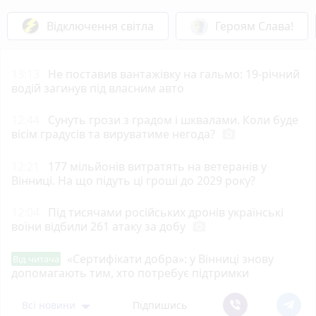
Відключення світла
Героям Слава!
13:13
Не поставив вантажівку на гальмо: 19-річний
водій загинув під власним авто
12:44
Сунуть грози з градом і шквалами. Коли буде
вісім градусів та вируватиме негода?
photo_camera
12:21
177 мільйонів витратять на ветеранів у
Вінниці. На що підуть ці гроші до 2029 року?
12:04
Під тисячами російських дронів українські
воїни відбили 261 атаку за добу
photo_camera
«Сертифікати добра»: у Вінниці знову
Від читача
допомагають тим, хто потребує підтримки
Всі новини
Підпишись