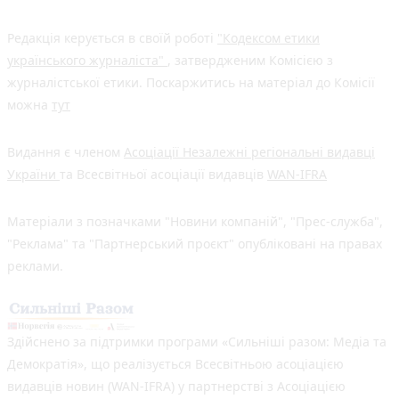
Редакція керується в своїй роботі
"Кодексом етики
українського журналіста"
, затвердженим Комісією з
журналістської етики. Поскаржитись на матеріал до Комісії
можна
тут
Видання є членом
Асоціації Незалежні регіональні видавці
України
та Всесвітньої асоціації видавців
WAN-IFRA
Матеріали з позначками "Новини компаній", "Прес-служба",
"Реклама" та "Партнерський проєкт" опубліковані на правах
реклами.
Здійснено за підтримки програми «Сильніші разом: Медіа та
Демократія», що реалізується Всесвітньою асоціацією
видавців новин (WAN-IFRA) у партнерстві з Асоціацією