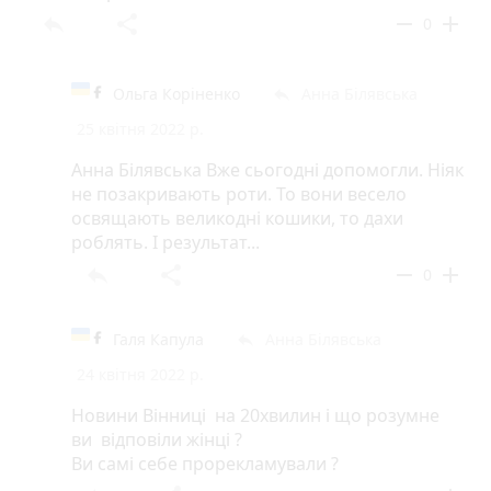
reply
share
remove
add
0
Ольга Коріненко
Анна Білявська
reply
25 квітня 2022 р.
Анна Білявська Вже сьогодні допомогли. Ніяк
не позакривають роти. То вони весело
освящають великодні кошики, то дахи
роблять. І результат...
reply
share
remove
add
0
Галя Капула
Анна Білявська
reply
24 квітня 2022 р.
Новини Вінниці на 20хвилин і що розумне
ви відповіли жінці ?
Ви самі себе прорекламували ?