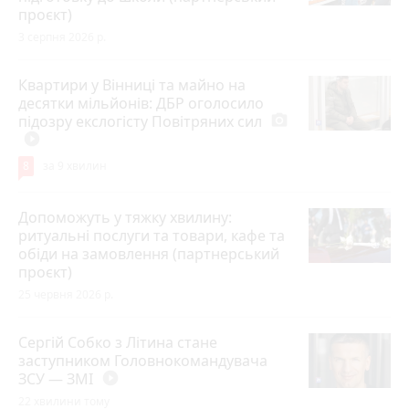
проєкт)
3 серпня 2026 р.
Квартири у Вінниці та майно на
десятки мільйонів: ДБР оголосило
підозру екслогісту Повітряних сил
photo_camera
play_circle_filled
8
за 9 хвилин
Допоможуть у тяжку хвилину:
ритуальні послуги та товари, кафе та
обіди на замовлення (партнерський
проєкт)
25 червня 2026 р.
Сергій Собко з Літина стане
заступником Головнокомандувача
ЗСУ — ЗМІ
play_circle_filled
22 хвилини тому