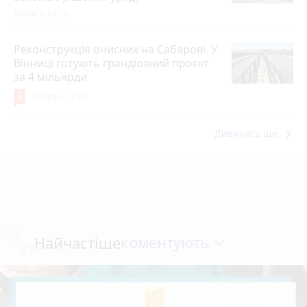
Вчора о 14:20
Реконструкція очисних на Сабарові. У
Вінниці готують грандіозний проєкт
за 4 мільярди
9
Вчора о 12:27
keyboard_arrow_right
Дивитись ще
коментують
Найчастіше