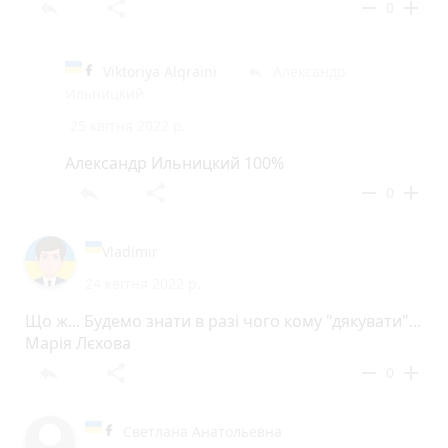
reply
share
remove
add
0
Viktoriya Alqraini
Александр
reply
Ильницкий
25 квітня 2022 р.
Александр Ильницкий 100%
reply
share
remove
add
0
Vladimir
24 квітня 2022 р.
Що ж... Будемо знати в разі чого кому "дякувати"...
Марія Лєхова
reply
share
remove
add
0
Светлана Анатольевна