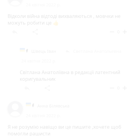
24 квітня 2022 р.
Відколи війна відтоді вихваляються , мовчки не
можуть робити це 👍
reply
share
remove
add
0
Швець Іван
Светлана Анатольевна
reply
24 квітня 2022 р.
Світлана Анатоліївна в редакції латентний
коригувальник
reply
share
remove
add
0
Анна Білявська
24 квітня 2022 р.
Я не розумію навіщо ви це пишите ,хочете щоб
помогли рашисти