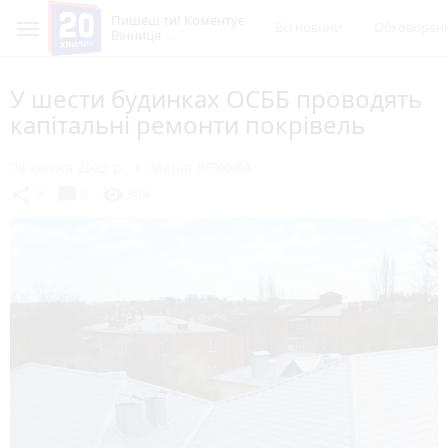
Пишеш ти! Коментує
Всі новини
Обговорен
Вінниця
У шести будинках ОСББ проводять
капітальні ремонти покрівель
24 квітня 2022 р.
Марія ЛЄХОВА
chat_bubble
share
visibility
0
9
909