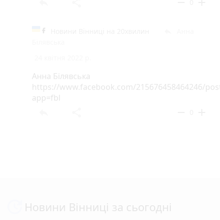
reply
share
remove
add
0
Новини Вінниці на 20хвилин
Анна
reply
Білявська
24 квітня 2022 р.
Анна Білявська
https://www.facebook.com/215676458464246/pos
app=fbl
reply
share
remove
add
0
Новини Вінниці за сьогодні