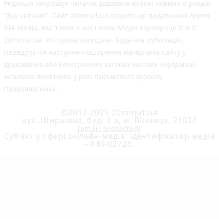
Редакція запрошує читачів додавати власні новини в розділ
"Від читачів". Сайт 20minut.ua входить до видавничої групи
RIA Media, яка також є частиною Медіа корпорації RIA ©
20minut.ua. Усі права захищені. Будь-яка публiкацiя,
передрук чи наступне поширення матеріалів сайту у
друкованих або електронних засобах масової інформації
можлива винятково у разі письмового дозволу
правовласника.
©2017-2025 20minut.ua
вул. Ширшова, буд. 3-а, м. Вінниця, 21032
[email protected]
Cуб'єкт у сфері онлайн-медіа; ідентифікатор медіа
- R40-02726.