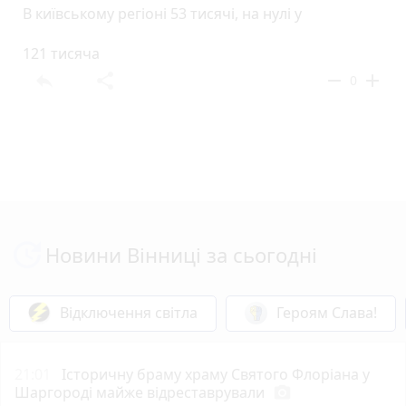
В київському регіоні 53 тисячі, на нулі у
121 тисяча
reply
share
remove
add
0
Новини Вінниці за сьогодні
Відключення світла
Героям Слава!
21:01
Історичну браму храму Святого Флоріана у
Шаргороді майже відреставрували
photo_camera