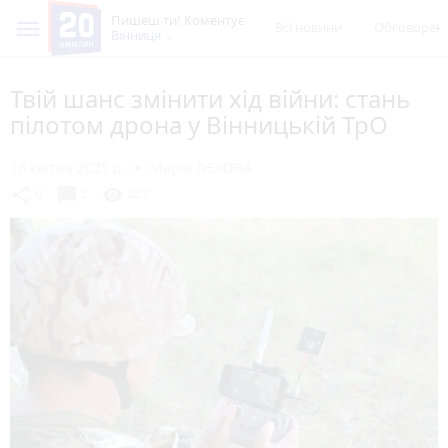
Пишеш ти! Коментує
Всі новини
Обговорен
Вінниця
Твій шанс змінити хід війни: стань
пілотом дрона у Вінницькій ТрО
16 квітня 2025 р.
Марія ЛЄХОВА
chat_bubble
share
visibility
0
2
222