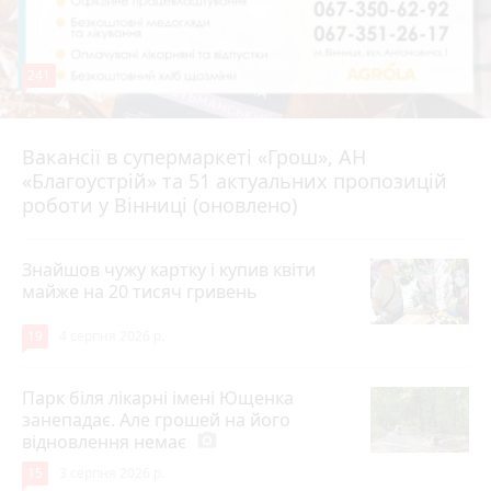
241
Вакансії в супермаркеті «Грош», АН
4 серпня 2026 р.
«Благоустрій» та 51 актуальних пропозицій
роботи у Вінниці (оновлено)
Знайшов чужу картку і купив квіти
майже на 20 тисяч гривень
19
4 серпня 2026 р.
Парк біля лікарні імені Ющенка
занепадає. Але грошей на його
відновлення немає
photo_camera
15
3 серпня 2026 р.