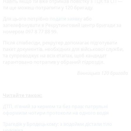
Навіть якщо ти вже отримав повістку з ТЦК та СП —
ти ще можеш потрапити у 120 бригаду.
Для цього потрібно
подати заявку
або
зателефонувати в Рекрутинговий центр бригади за
номером 097 8 77 88 99.
Після співбесіди, рекрутер допомагає підготувати
пакет документів, необхідних для військової служби,
та супроводжує на всіх етапах, щоб кандидат
гарантовано потрапив у обраний підрозділ.
Вінницька 120 бригада
Читайте також:
ДТП, п'яний за кермом та без прав: патрульні
оформили чотири протоколи на одного водія
Трагедія у Бродецькому: з водойми дістали тіло
чоловіка