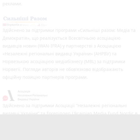
реклами.
Здійснено за підтримки програми «Сильніші разом: Медіа та
Демократія», що реалізується Всесвітньою асоціацією
видавців новин (WAN-IFRA) у партнерстві з Асоціацією
«Незалежні регіональні видавці України» (АНРВУ) та
Норвезькою асоціацією медіабізнесу (MBL) за підтримки
Норвегії. Погляди авторів не обов’язково відображають
офіційну позицію партнерів програми.
Здійснено за підтримки Асоціації “Незалежні регіональні
видавці України” та Foreningen Ukrainian Media Fund Nordic в
рамках реалізації проєкту Хаб підтримки регіональних медіа.
Погляди авторів не обов'язково збігаються з офіційною
позицією партнерів