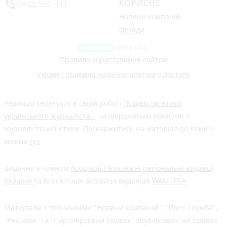
КОРИСНЕ
phone_in_talk
(0432) 555 -111
Новини компаній
Огляди
Правила користування сайтом
Умови і правила надання платного доступу
Редакція керується в своїй роботі
"Кодексом етики
українського журналіста"
, затвердженим Комісією з
журналістської етики. Поскаржитись на матеріал до Комісії
можна
тут
Видання є членом
Асоціації Незалежні регіональні видавці
України
та Всесвітньої асоціації видавців
WAN-IFRA
Матеріали з позначками "Новини компаній", "Прес-служба",
"Реклама" та "Партнерський проєкт" опубліковані на правах