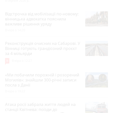
4 серпня 2026 р.
Відстрочка від мобілізації по-новому:
вінницька адвокатка пояснила
важливе рішення уряду
Вчора о 14:20
Реконструкція очисних на Сабарові. У
Вінниці готують грандіозний проєкт
за 4 мільярди
8
Вчора о 12:27
«Ми побачили порожній і розорений
Могилів»: знайшли 300-річні записи
посла з Данії
Вчора о 19:22
Атака росії забрала життя людей на
станції Квітнева: поїзди до