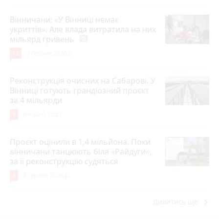
Вінничани: «У Вінниці немає
укриттів». Але влада витратила на них
мільярд гривень
photo_camera
12
3 серпня 2026 р.
Реконструкція очисних на Сабарові. У
Вінниці готують грандіозний проєкт
за 4 мільярди
8
Вчора о 12:27
Проєкт оцінили в 1,4 мільйона. Поки
вінничани танцюють біля «Райдуги»,
за її реконструкцію судяться
8
3 серпня 2026 р.
keyboard_arrow_right
Дивитись ще