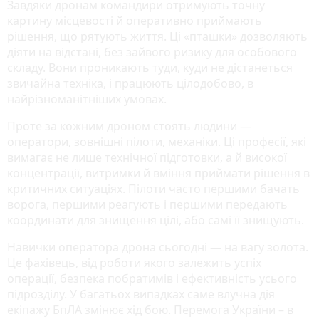
Завдяки дронам командири отримують точну
картину місцевості й оперативно приймають
рішення, що рятують життя. Ці «пташки» дозволяють
діяти на відстані, без зайвого ризику для особового
складу. Вони проникають туди, куди не дістанеться
звичайна техніка, і працюють цілодобово, в
найрізноманітніших умовах.
Проте за кожним дроном стоять людини —
оператори, зовнішні пілоти, механіки. Ці професії, які
вимагає не лише технічної підготовки, а й високої
концентрації, витримки й вміння приймати рішення в
критичних ситуаціях. Пілоти часто першими бачать
ворога, першими реагують і першими передають
координати для знищення цілі, або самі її знищують.
Навички оператора дрона сьогодні — на вагу золота.
Це фахівець, від роботи якого залежить успіх
операції, безпека побратимів і ефективність усього
підрозділу. У багатьох випадках саме влучна дія
екіпажу БпЛА змінює хід бою. Перемога України – в