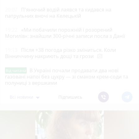
20:07
П'янючий водій лаявся та кидався на
патрульних вночі на Келецькій
19:22
«Ми побачили порожній і розорений
Могилів»: знайшли 300-річні записи посла з Данії
19:13
Після +38 погода різко зміниться. Коли
Вінниччину накриють дощі та грози
photo_camera
В Україні почали продавати два нові
Від читача
газовані напої без цукру — зі смаком крем-соди та
полуниці з вершками
Всі новини
Підпишись