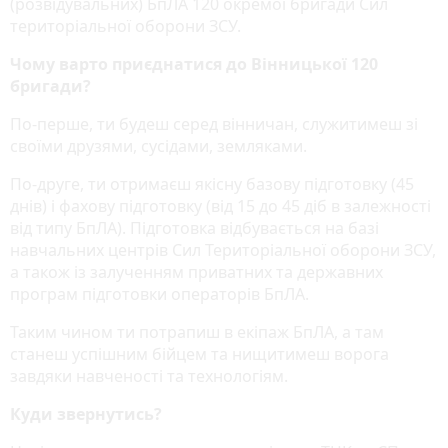
(розвідувальних) БпЛА 120 окремої бригади Сил
територіальної оборони ЗСУ.
Чому варто приєднатися до Вінницької 120
бригади?
По-перше, ти будеш серед вінничан, служитимеш зі
своїми друзями, сусідами, земляками.
По-друге, ти отримаєш якісну базову підготовку (45
днів) і фахову підготовку (від 15 до 45 діб в залежності
від типу БпЛА). Підготовка відбувається на базі
навчальних центрів Сил Територіальної оборони ЗСУ,
а також із залученням приватних та державних
програм підготовки операторів БпЛА.
Таким чином ти потрапиш в екіпаж БпЛА, а там
станеш успішним бійцем та нищитимеш ворога
завдяки навченості та технологіям.
Куди звернутись?