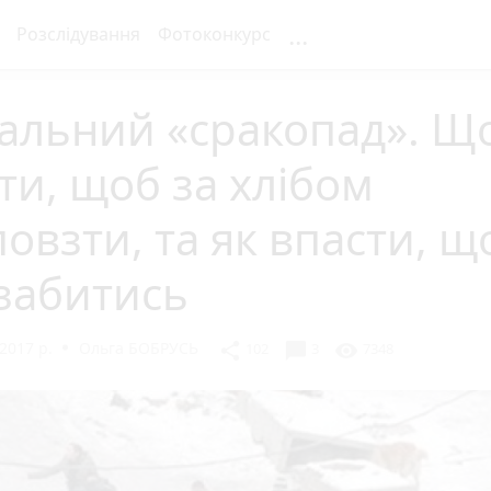
...
Розслідування
Фотоконкурс
альний «сракопад». Щ
ти, щоб за хлібом
овзти, та як впасти, щ
забитись
2017 р.
Ольга БОБРУСЬ
chat_bubble
share
visibility
102
3
7348