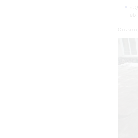
«Од
віх
Ось які