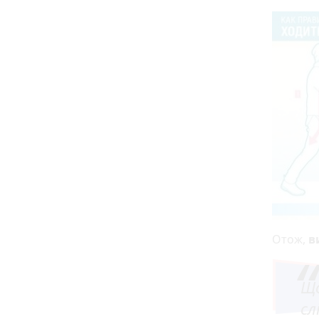
Отож,
в
Що
сл