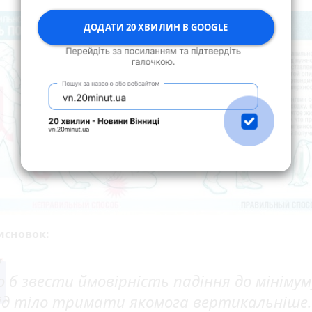
ДОДАТИ 20 ХВИЛИН В GOOGLE
исновок:
 б звести ймовірність падіння до мінімум
ід тіло тримати якомога вертикальніше.