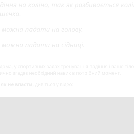
діння на коліно, так як розбивається кол
шечка.
 можна падати на голову.
 можна падати на сідниці.
дома, у спортивних залах тренування падіння і ваше тіло
ично згадає необхідний навик в потрібний момент.
як не впасти
, дивіться у відео: