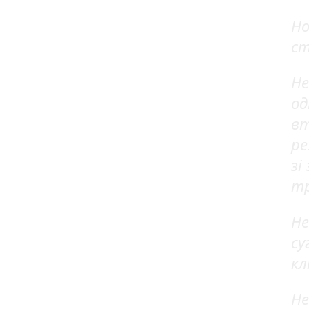
Но
ст
Не
од
вт
ре
зі
тр
Не
су
кл
Не