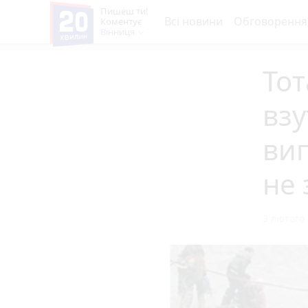
Пишеш ти!
Всі новини
Обговорення
Коментує
Вінниця
Тот
взу
вип
не 
3 лютого 