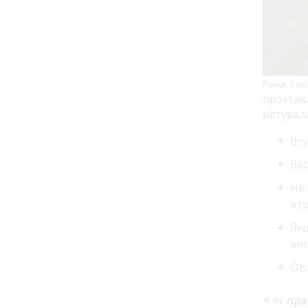
Ранок 3 лю
практик
рятувал
Взу
Ва
Не 
от
Якщ
вис
Обх
А як
пра