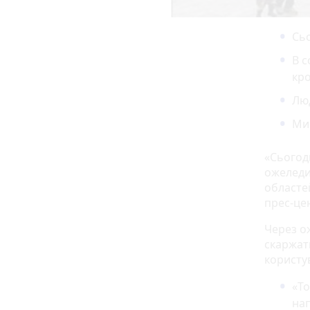
Сьо
В 
кр
Люд
Ми 
«Сьогодн
ожеледиц
областей
прес-цен
Через 
скаржат
користу
«То
нап