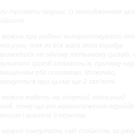
ги тримати ширше, із знаходженням це
ійкості.
 можна при падінні використовувати опо
нієї руки, так як вся маса тіла спробує
риматися на одному ліктьовому суглобі, 
зультаті суглоб зламається, причому нер
 зміщенням або осколками. Можливо,
авмується при цьому ще й зап'ясті.
 можна падати на зігнутий ліктьовий
глоб, тому що все навантаження перейде
ючицю і викличе її перелом.
 можна повертати собі стійкість за рах