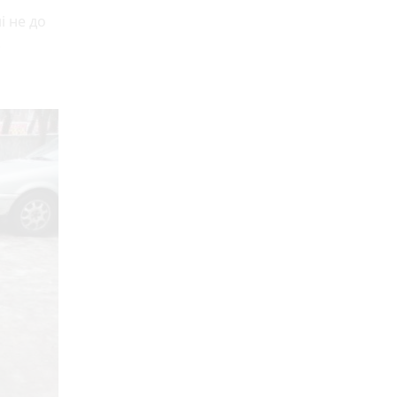
і не до
.