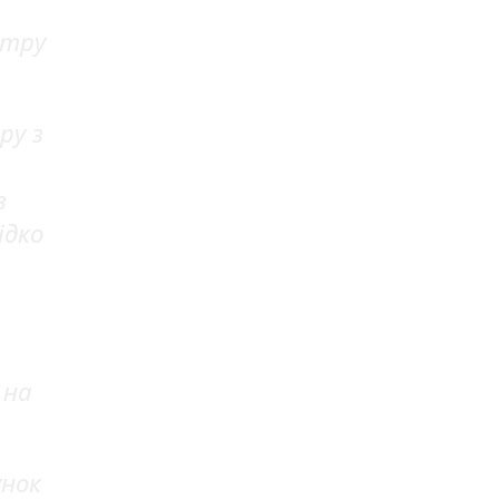
нтру
ру з
в
ідко
 на
унок