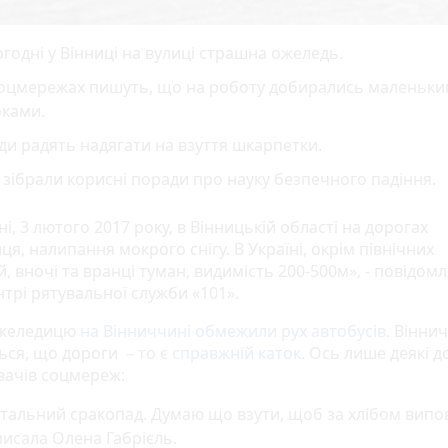
годні у Вінниці на вулиці страшна ожеледь.
соцмережах пишуть, що на роботу добирались маленьк
оками.
и радять надягати на взуття шкарпетки.
зібрали корисні поради про науку безпечного падіння.
і, 3 лютого 2017 року, в Вінницькій області на дорогах
я, налипання мокрого снігу. В Україні, окрім північних
, вночі та вранці туман, видимість 200-500м», - повідом
трі рятувальної служби «101».
ожеледицю
на Вінниччині обмежили рух автобусів
. Вінни
ься, що дороги
– то є справжній каток
. Ось лише деякі 
вачів соцмереж:
тальний сракопад. Думаю що взути, щоб за хлібом випов
исала Олена Габрієль.