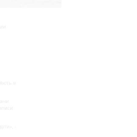
ими
ляють в
чани
дописи
зти», -