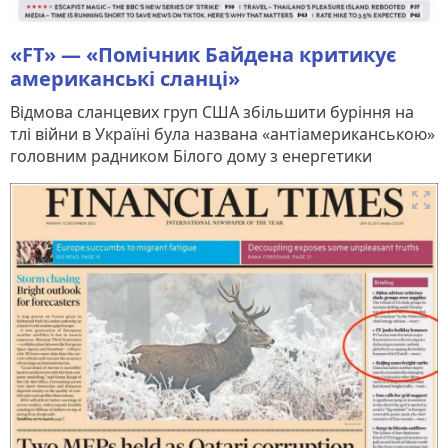
«FT» — «Помічник Байдена критикує
американські сланці»
Відмова сланцевих груп США збільшити буріння на
тлі війни в Україні була названа «антіамериканською»
головним радником Білого дому з енергетики
