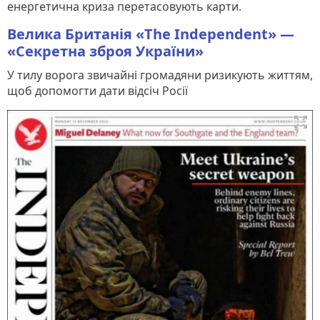
енергетична криза перетасовують карти.
Велика Британія «The Independent» —
«Секретна зброя України»
У тилу ворога звичайні громадяни ризикують життям,
щоб допомогти дати відсіч Росії
