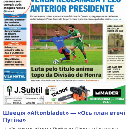
Швеція «Aftonbladet» — «Ось план втечі
Путіна»