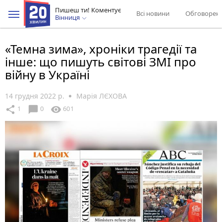
Пишеш ти! Коментує
Всі новини
Обговорен
Вінниця
«Темна зима», хроніки трагедії та
інше: що пишуть світові ЗМІ про
війну в Україні
14 грудня 2022 р.
Марія ЛЄХОВА
chat_bubble
share
visibility
1
0
601