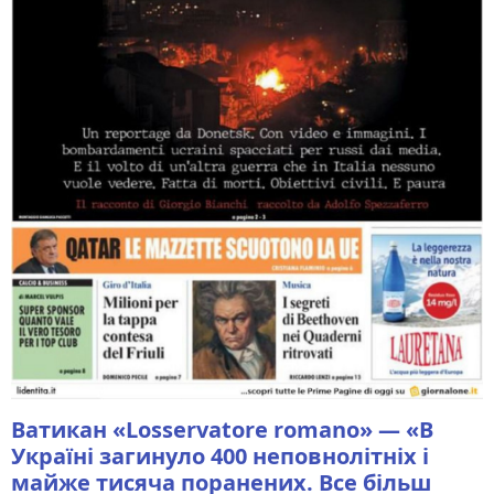
Ватикан «Losservatore romano» — «В
Україні загинуло 400 неповнолітніх і
майже тисяча поранених. Все більш