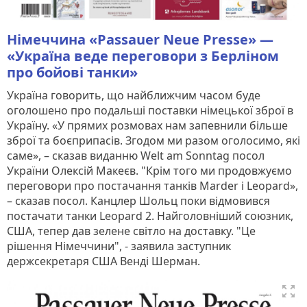
Німеччина «Passauer Neue Presse» —
«Україна веде переговори з Берліном
про бойові танки»
Україна говорить, що найближчим часом буде
оголошено про подальші поставки німецької зброї в
Україну. «У прямих розмовах нам запевнили більше
зброї та боєприпасів. Згодом ми разом оголосимо, які
саме», – сказав виданню Welt am Sonntag посол
України Олексій Макеєв. "Крім того ми продовжуємо
переговори про постачання танків Marder і Leopard»,
– сказав посол. Канцлер Шольц поки відмовився
постачати танки Leopard 2. Найголовніший союзник,
США, тепер дав зелене світло на доставку. "Це
рішення Німеччини", - заявила заступник
держсекретаря США Венді Шерман.
