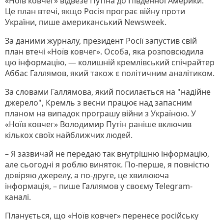
«Ноїв ковчег» відвезе Путіна до Південної Америки.
Це план втечі, якщо Росія програє війну проти
України, пише американський Newsweek.
За даними журналу, президент Росії запустив свій
план втечі «Ноїв ковчег». Особа, яка розповсюдила
цю інформацію, — колишній кремлівський спічрайтер
Аббас Галлямов, який також є політичним аналітиком.
За словами Галлямова, який посилається на "надійне
джерело", Кремль з весни працює над запасним
планом на випадок програшу війни з Україною. У
«Ноїв ковчег» Володимир Путін раніше включив
кількох своїх найближчих людей.
– Я зазвичай не передаю так внутрішню інформацію,
але сьогодні я роблю виняток. По-перше, я повністю
довіряю джерелу, а по-друге, це хвилююча
інформація, – пише Галлямов у своєму Telegram-
каналі.
Планується, що «Ноїв ковчег» перенесе російську