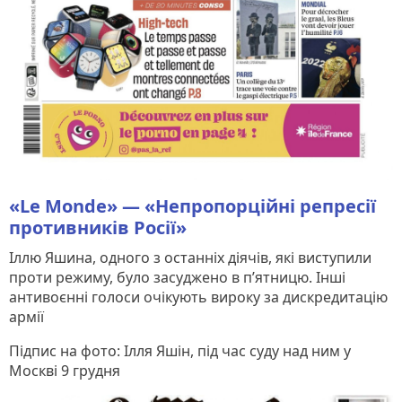
«Le Monde» — «Непропорційні репресії
противників Росії»
Іллю Яшина, одного з останніх діячів, які виступили
проти режиму, було засуджено в п’ятницю. Інші
антивоєнні голоси очікують вироку за дискредитацію
армії
Підпис на фото: Ілля Яшін, під час суду над ним у
Москві 9 грудня