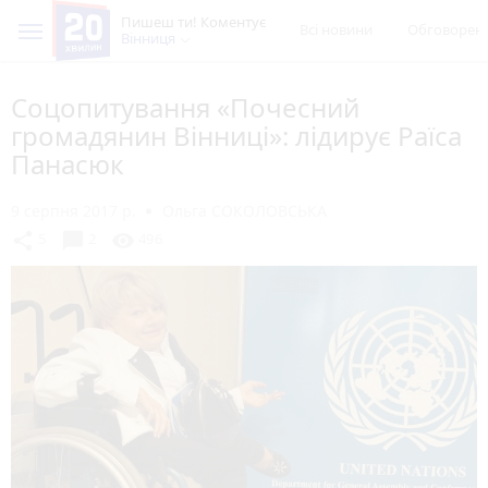
Пишеш ти! Коментує
Всі новини
Обговорен
Вінниця
Соцопитування «Почесний
громадянин Вінниці»: лідирує Раїса
Панасюк
9 серпня 2017 р.
Ольга СОКОЛОВСЬКА
chat_bubble
share
visibility
5
2
496