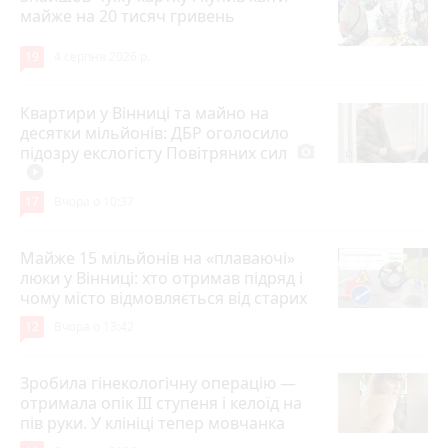
майже на 20 тисяч гривень
19
4 серпня 2026 р.
Квартири у Вінниці та майно на
десятки мільйонів: ДБР оголосило
підозру екслогісту Повітряних сил
photo_camera
play_circle_filled
17
Вчора о 10:37
Майже 15 мільйонів на «плаваючі»
люки у Вінниці: хто отримав підряд і
чому місто відмовляється від старих
12
Вчора о 13:42
Зробила гінекологічну операцію —
отримала опік ІІІ ступеня і келоїд на
пів руки. У клініці тепер мовчанка