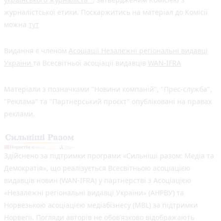
журналістської етики. Поскаржитись на матеріал до Комісії
можна
тут
Видання є членом
Асоціації Незалежні регіональні видавці
України
та Всесвітньої асоціації видавців
WAN-IFRA
Матеріали з позначками "Новини компаній", "Прес-служба",
"Реклама" та "Партнерський проєкт" опубліковані на правах
реклами.
Здійснено за підтримки програми «Сильніші разом: Медіа та
Демократія», що реалізується Всесвітньою асоціацією
видавців новин (WAN-IFRA) у партнерстві з Асоціацією
«Незалежні регіональні видавці України» (АНРВУ) та
Норвезькою асоціацією медіабізнесу (MBL) за підтримки
Норвегії. Погляди авторів не обов’язково відображають