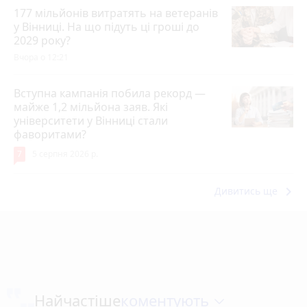
177 мільйонів витратять на ветеранів
у Вінниці. На що підуть ці гроші до
2029 року?
Вчора о 12:21
Вступна кампанія побила рекорд —
майже 1,2 мільйона заяв. Які
університети у Вінниці стали
фаворитами?
7
5 серпня 2026 р.
keyboard_arrow_right
Дивитись ще
коментують
Найчастіше