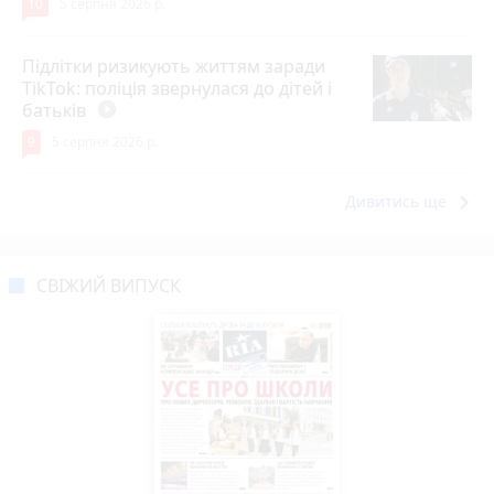
10
5 серпня 2026 р.
Підлітки ризикують життям заради
TikTok: поліція звернулася до дітей і
батьків
play_circle_filled
9
5 серпня 2026 р.
keyboard_arrow_right
Дивитись ще
СВІЖИЙ ВИПУСК