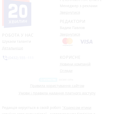
Менеджер з реклами
Звернутися
РЕДАКТОРИ
Вадим Павлов
Звернутися
РОБОТА У НАС
Шукаєм таланти
Детальніше
КОРИСНЕ
phone_in_talk
(0432) 555 -111
Новини компаній
Огляди
Правила користування сайтом
Умови і правила надання платного доступу
Редакція керується в своїй роботі
"Кодексом етики
українського журналіста"
, затвердженим Комісією з