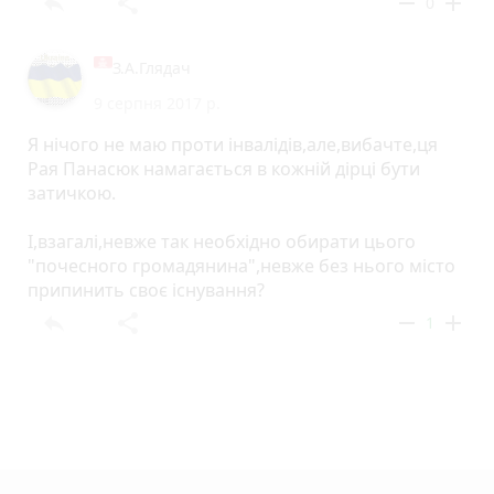
reply
share
remove
add
0
З.А.Глядач
9 серпня 2017 р.
Я нічого не маю проти інвалідів,але,вибачте,ця
Рая Панасюк намагається в кожній дірці бути
затичкою.
І,взагалі,невже так необхідно обирати цього
"почесного громадянина",невже без нього місто
припинить своє існування?
reply
share
remove
add
1