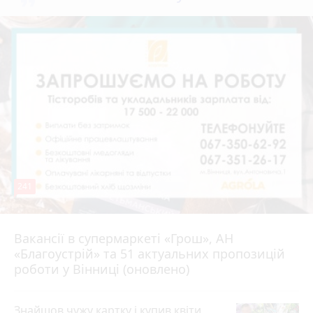
241
Вакансії в супермаркеті «Грош», АН
4 серпня 2026 р.
«Благоустрій» та 51 актуальних пропозицій
роботи у Вінниці (оновлено)
Знайшов чужу картку і купив квіти