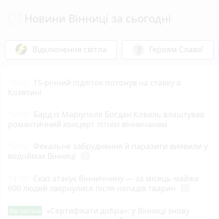
Новини Вінниці за сьогодні
Відключення світла
Героям Слава!
16:02
15-річний підліток потонув на ставку в
Козятині
15:13
Бард із Маріуполя Богдан Коваль влаштував
романтичний концерт літнім вінничанам
15:12
Фекальне забруднення й паразити виявили у
водоймах Вінниці
photo_camera
14:10
Сказ атакує Вінниччину — за місяць майже
600 людей звернулися після нападів тварин
photo_camera
«Сертифікати добра»: у Вінниці знову
Від читача