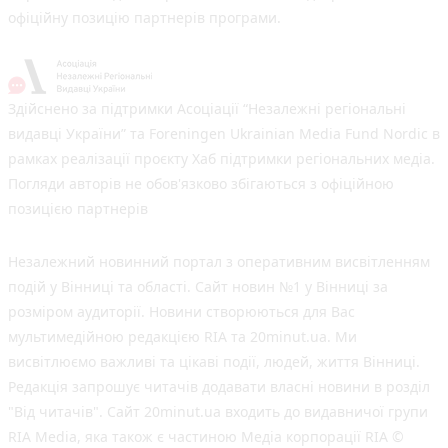
офіційну позицію партнерів програми.
Здійснено за підтримки Асоціації “Незалежні регіональні
видавці України” та Foreningen Ukrainian Media Fund Nordic в
рамках реалізації проєкту Хаб підтримки регіональних медіа.
Погляди авторів не обов'язково збігаються з офіційною
позицією партнерів
Незалежний новинний портал з оперативним висвітленням
подій у Вінниці та області. Сайт новин №1 у Вінниці за
розміром аудиторії. Новини створюються для Вас
мультимедійною редакцією RIA та 20minut.ua. Ми
висвітлюємо важливі та цікаві події, людей, життя Вінниці.
Редакція запрошує читачів додавати власні новини в розділ
"Від читачів". Сайт 20minut.ua входить до видавничої групи
RIA Media, яка також є частиною Медіа корпорації RIA ©