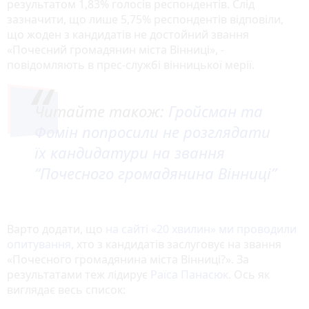
результатом 1,83% голосів респондентів. Слід
зазначити, що лише 5,75% респондентів відповіли,
що жоден з кандидатів не достойний звання
«Почесний громадянин міста Вінниці», -
повідомляють в прес-службі вінницької мерії.
Читайте також:
Гройсман та
Фомін попросили не розглядати
їх кандидатури на звання
“Почесного громадянина Вінниці”
Варто додати, що
на сайті «20 хвилин» ми проводили
опитування
, хто з кандидатів заслуговує на звання
«Почесного громадянина міста Вінниці?». За
результатами теж лідирує
Раїса Панасюк
. Ось як
виглядає весь список: