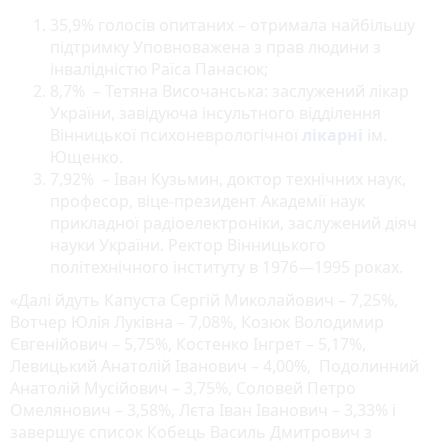
35,9% голосів опитаних – отримала найбільшу
підтримку Уповноважена з прав людини з
інвалідністю Раїса Панасюк;
8,7% – Тетяна Височанська: заслужений лікар
України, завідуюча інсультного відділення
Вінницької психоневрологічної
лікарні
ім.
Ющенко.
7,92% – Іван Кузьмин, доктор технічних наук,
професор, віце-президент Академії наук
прикладної радіоелектроніки, заслужений діяч
науки України. Ректор Вінницького
політехнічного інституту в 1976—1995 роках.
«Далі йдуть Капуста Сергій Миколайович – 7,25%,
Вотчер Юлія Луківна – 7,08%, Козюк Володимир
Євгенійович – 5,75%, Костенко Інгрет – 5,17%,
Левицький Анатолій Іванович – 4,00%, Подолинний
Анатолій Мусійович – 3,75%, Соловей Петро
Омелянович – 3,58%, Лєта Іван Іванович – 3,33% і
завершує список Кобець Василь Дмитрович з