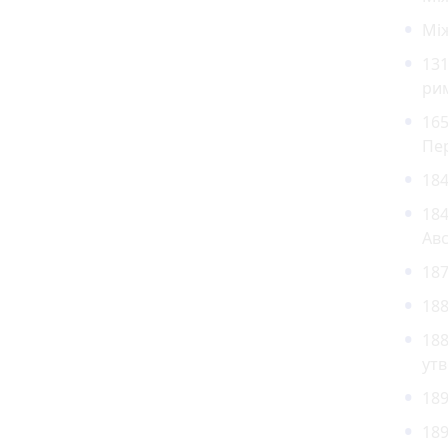
Мі
13
рим
16
Пе
18
184
Авс
187
18
188
утв
189
189