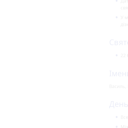
Дат
свя
У м
діз
Свят
22 
Імен
Василь, 
День 
Все
Мі