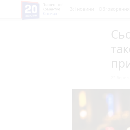
Пишеш ти!
Всі новини
Обговорення
Коментує
Вінниця
Сьо
так
пр
22 березн