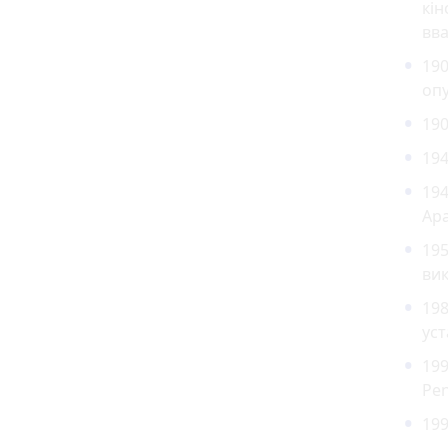
кін
вва
190
опу
190
194
194
Ар
195
вик
198
уст
199
Pen
19