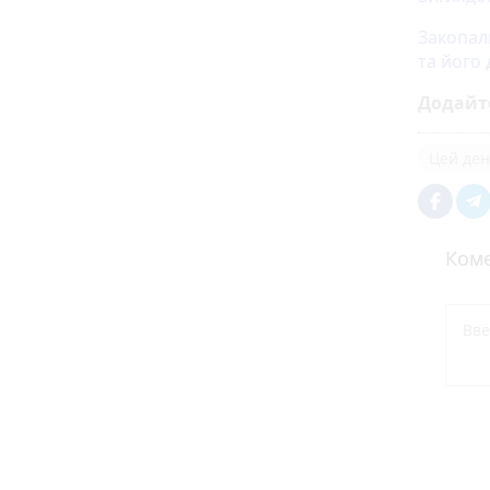
Закопал
та його
Додайт
Цей день
Коме