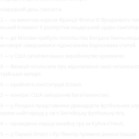
жнародний день таксиста.
12
—
за вимогою короля Франції Філіпа IV Вродливого па
ський Климент V розпустив лицарський орден тамплієрі
54 — до Москви прибуло посольство Богдана Хмельниць
реговори завершилися підписанням Березневих статей.
41 — у США запатентовано виробництво крохмалю.
8 — Венеція оголосила про відновлення своєї незалежнос
трійської імперії.
6 — прийнята конституція Іспанії.
82 — конгрес США заборонив багатоженство.
8 — у Лондоні представники дванадцяти футбольних клу
орили найстарішу у світі Англійську футбольну лігу.
4 — проведено першу хокейну гру за Кубок Стенлі.
5 — у Парижі Огюст і Луї Люм'єр провели демонстрацію