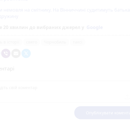
и немовля на смітнику. На Вінниччині судитимуть батьк
 дружину
е 20 хвилин до вибраних джерел у
Google
 в історії
свято
Чорнобиль
таксі
нтарі
Опублікувати комент