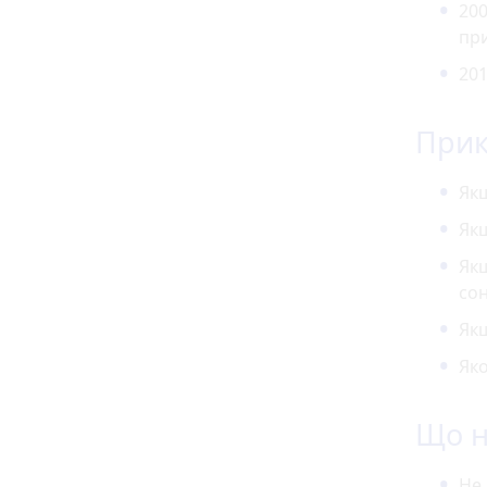
200
пр
201
При
Якщ
Якщ
Якщ
со
Якщ
Яко
Що н
Не