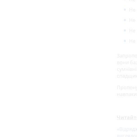
Не
Не
Не
Не 
Запропо
вони баз
сумнівні
спадщин
Пропону
навпаки
Читайт
«Відрядж
виглядо