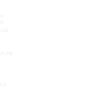
па
в.
кого.
ті від
бів