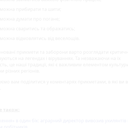
 можна прибирати та шити;
 можна думати про погане;
 можна сваритись та ображатись;
можна відмовлятись від веселощів.
новані прикмети та заборони варто розглядати критичн
уються на легендах і віруваннях. Та незважаючи на їх
сть, це наші традиції, які є важливим елементом культур
и різних регіонів.
ємо вам поділитися у коментарях прикметами, в які ви в
.
е також:
ення» в один бік: аграрний директор вивозив ухилянтів 
м робітників