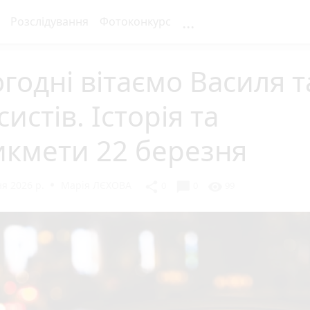
...
Розслідування
Фотоконкурс
годні вітаємо Василя т
систів. Історія та
икмети 22 березня
я 2026 р.
Марія ЛЄХОВА
chat_bubble
share
visibility
0
0
99