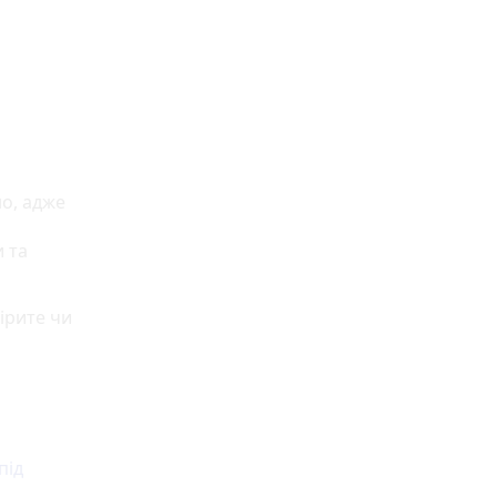
о, адже
и та
ірите чи
під