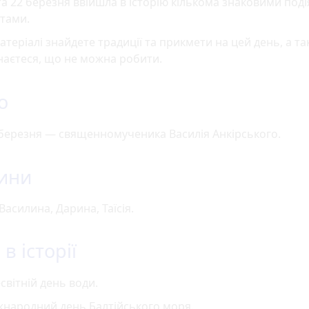
а 22 березня ввійшла в історію кількома знаковими поді
тами.
атеріалі знайдете традиції та прикмети на цей день, а т
наєтеся, що не можна робити.
о
березня — священномученика Василія Анкірського.
ини
Василина, Дарина, Таїсія.
в історії
світній день води.
жнародний день Балтійського моря.