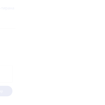
а-тирана
ар