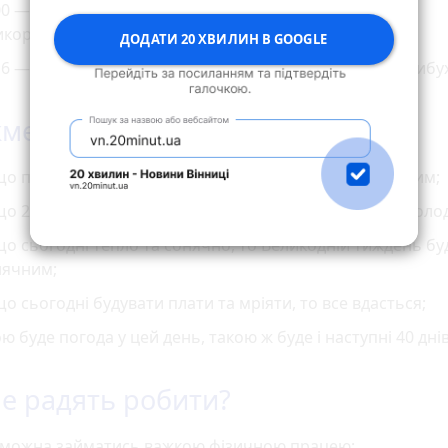
0 — біля острова Зміїний у Чорному морі українські
икордонники затопили турецьку рибальську шхуну.
ДОДАТИ 20 ХВИЛИН В GOOGLE
6 — Брюссель здригається від терору. Пролунали 3 вибу
кмети
о плахи починають вити гнізда, то літо буде холодним;
о 22 березня сніжить, то на Великдень буде також холо
о сьогодні тепло та сонячно, то Великодній тиждень бу
нячним;
о сьогодні будувати плати та мріяти, то все вдасться;
ю буде погода у цей день, такою ж буде і наступні 40 днів
е радять робити?
 можна займатись важкою фізичною працею;