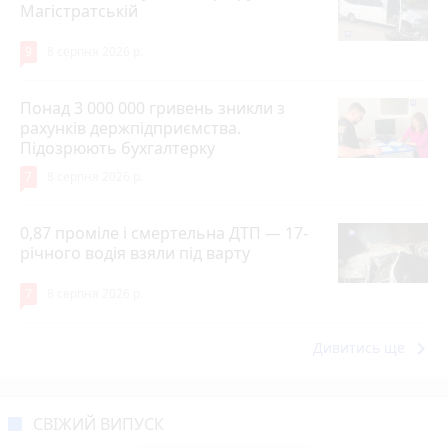
Магістратській
9
8 серпня 2026 р.
Понад 3 000 000 гривень зникли з
рахунків держпідприємства.
Підозрюють бухгалтерку
7
8 серпня 2026 р.
0,87 проміле і смертельна ДТП — 17-
річного водія взяли під варту
7
8 серпня 2026 р.
keyboard_arrow_right
Дивитись ще
СВІЖИЙ ВИПУСК