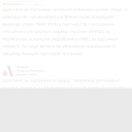
Здійснено за підтримки програми «Сильніші разом: Медіа та
Демократія», що реалізується Всесвітньою асоціацією
видавців новин (WAN-IFRA) у партнерстві з Асоціацією
«Незалежні регіональні видавці України» (АНРВУ) та
Норвезькою асоціацією медіабізнесу (MBL) за підтримки
Норвегії. Погляди авторів не обов’язково відображають
офіційну позицію партнерів програми.
Здійснено за підтримки Асоціації “Незалежні регіональні
видавці України” та Foreningen Ukrainian Media Fund Nordic в
рамках реалізації проєкту Хаб підтримки регіональних медіа.
Погляди авторів не обов'язково збігаються з офіційною
позицією партнерів
Незалежний новинний портал з оперативним висвітленням