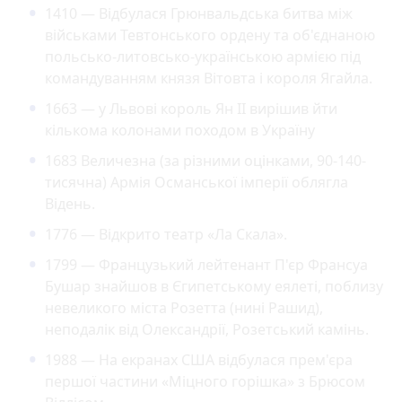
1410 — Відбулася Грюнвальдська битва між
військами Тевтонського ордену та об'єднаною
польсько-литовсько-українською армією під
командуванням князя Вітовта і короля Ягайла.
1663 — у Львові король Ян ІІ вирішив йти
кількома колонами походом в Україну
1683 Величезна (за різними оцінками, 90-140-
тисячна) Армія Османської імперії облягла
Відень.
1776 — Відкрито театр «Ла Скала».
1799 — Французький лейтенант П'єр Франсуа
Бушар знайшов в Єгипетському еялеті, поблизу
невеликого міста Розетта (нині Рашид),
неподалік від Олександрії, Розетський камінь.
1988 — На екранах США відбулася прем'єра
першої частини «Міцного горішка» з Брюсом