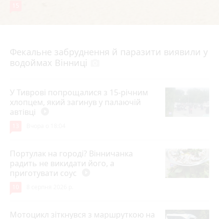
15
7 серпня 2026 р.
Фекальне забруднення й паразити виявили у
водоймах Вінниці
photo_camera
У Тиврові попрощалися з 15-річним
хлопцем, який загинув у палаючій
автівці
play_circle_filled
13
Вчора о 18:04
Портулак на городі? Вінничанка
радить не викидати його, а
приготувати соус
play_circle_filled
10
8 серпня 2026 р.
Мотоцикл зіткнувся з маршруткою на