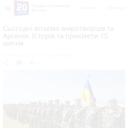
Пишеш ти! Коментує
Всі новини
Обговорен
Вінниця
Сьогодні вітаємо миротворців та
Арсенія. Історія та прикмети 15
липня
15 липня 2021 р.
Марія ЛЄХОВА
chat_bubble
share
visibility
0
0
92