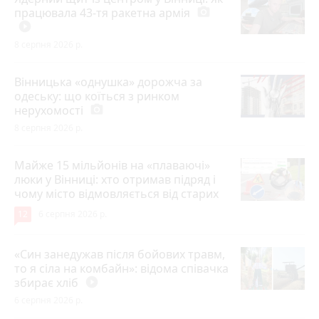
працювала 43-тя ракетна армія
photo_camera
play_circle_filled
8 серпня 2026 р.
Вінницька «однушка» дорожча за
одеську: що коїться з ринком
нерухомості
photo_camera
8 серпня 2026 р.
Майже 15 мільйонів на «плаваючі»
люки у Вінниці: хто отримав підряд і
чому місто відмовляється від старих
12
6 серпня 2026 р.
«Син занедужав після бойових травм,
то я сіла на комбайн»: відома співачка
збирає хліб
play_circle_filled
6 серпня 2026 р.