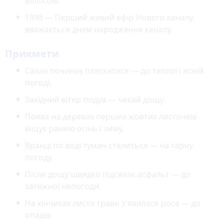
Віллісом.
1998 — Перший живий ефір Нового каналу,
вважається днем народження каналу.
Прикмети
Сазан починає плескатися — до теплої і ясній
погоді.
Західний вітер подув — чекай дощу.
Поява на деревах перших жовтих листочків
віщує ранню осінь і зиму.
Вранці по воді туман стелиться — на гарну
погоду.
Після дощу швидко підсихає асфальт — до
затяжної непогоди.
На кінчиках листя трави з'явилася роса — до
опадів.