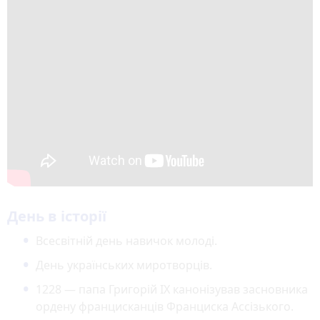
День в історії
Всесвітній день навичок молоді.
День українських миротворців.
1228 — папа Григорій IX канонізував засновника
ордену францисканців Франциска Ассізького.