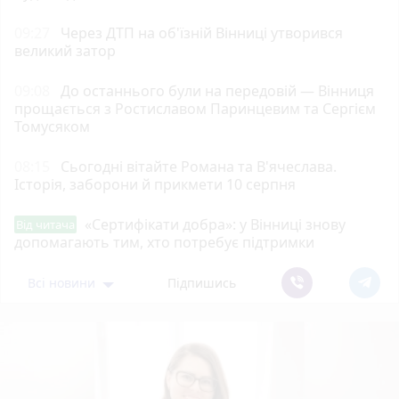
09:27
Через ДТП на об'їзній Вінниці утворився
великий затор
09:08
До останнього були на передовій — Вінниця
прощається з Ростиславом Паринцевим та Сергієм
Томусяком
08:15
Сьогодні вітайте Романа та В'ячеслава.
Історія, заборони й прикмети 10 серпня
«Сертифікати добра»: у Вінниці знову
Від читача
допомагають тим, хто потребує підтримки
Всі новини
Підпишись