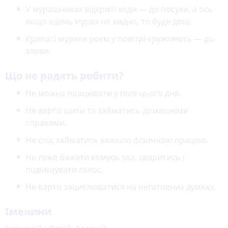
У мурашниках відкриті ходи — до посухи, а ось
якщо вдень мурах не видно, то буде дощ.
Крилаті мурахи роєм у повітрі кружляють — до
зливи.
Що не радять робити?
Не можна працювати у полі цього дня.
Не варто шити та займатись домашніми
справами.
Не слід займатись важкою фізичною працею.
Не гоже бажати комусь зла, сваритись і
підвищувати голос.
Не варто зациклюватися на негативних думках.
Іменини