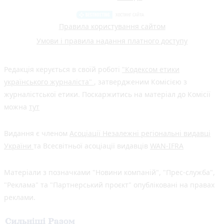
Правила користування сайтом
Умови і правила надання платного доступу
Редакція керується в своїй роботі
"Кодексом етики
українського журналіста"
, затвердженим Комісією з
журналістської етики. Поскаржитись на матеріал до Комісії
можна
тут
Видання є членом
Асоціації Незалежні регіональні видавці
України
та Всесвітньої асоціації видавців
WAN-IFRA
Матеріали з позначками "Новини компаній", "Прес-служба",
"Реклама" та "Партнерський проєкт" опубліковані на правах
реклами.