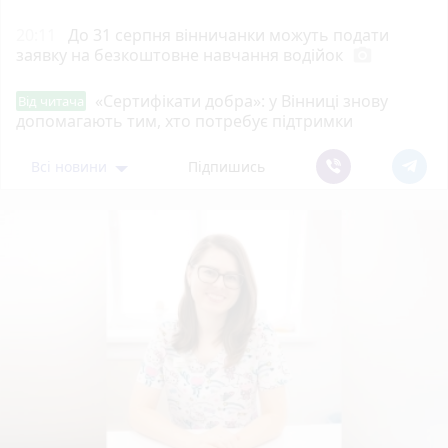
20:11
До 31 серпня вінничанки можуть подати
заявку на безкоштовне навчання водійок
photo_camera
«Сертифікати добра»: у Вінниці знову
Від читача
допомагають тим, хто потребує підтримки
Всі новини
Підпишись