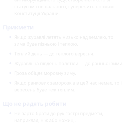
статусом спеціального, суперечить нормам
Конституції України.
Прикмети
Якщо журавлі летять низько над землею, то
зима буде пізньою і теплою.
Теплий день — до теплого вересня.
Журавлі на південь полетіли — до ранньої зими.
Гроза обіцяє морозну зиму.
Якщо ранкових заморозків в цей час немає, то і
вересень буде теж теплим.
Що не радять робити
Не варто брати до рук гострі предмети,
наприклад, ніж або ножиці.