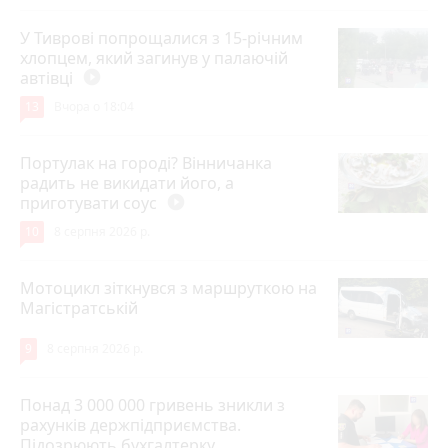
У Тиврові попрощалися з 15-річним
хлопцем, який загинув у палаючій
автівці
play_circle_filled
13
Вчора о 18:04
Портулак на городі? Вінничанка
радить не викидати його, а
приготувати соус
play_circle_filled
10
8 серпня 2026 р.
Мотоцикл зіткнувся з маршруткою на
Магістратській
9
8 серпня 2026 р.
Понад 3 000 000 гривень зникли з
рахунків держпідприємства.
Підозрюють бухгалтерку