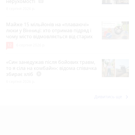
нерухомості
photo_camera
8 серпня 2026 р.
Майже 15 мільйонів на «плаваючі»
люки у Вінниці: хто отримав підряд і
чому місто відмовляється від старих
12
6 серпня 2026 р.
«Син занедужав після бойових травм,
то я сіла на комбайн»: відома співачка
збирає хліб
play_circle_filled
6 серпня 2026 р.
keyboard_arrow_right
Дивитись ще