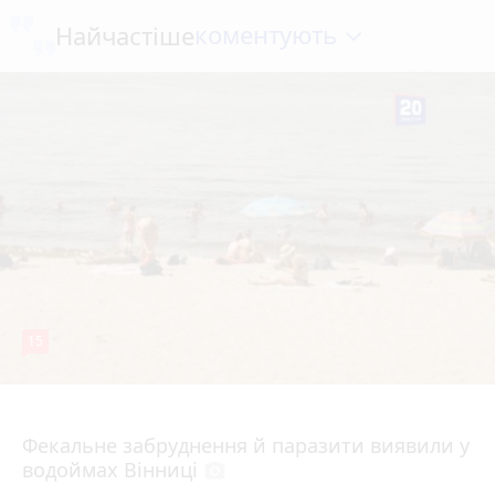
коментують
Найчастіше
15
7 серпня 2026 р.
Фекальне забруднення й паразити виявили у
водоймах Вінниці
photo_camera