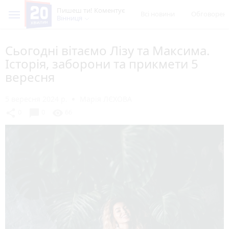
Пишеш ти! Коментує
Всі новини
Обговорен
Вінниця
Сьогодні вітаємо Лізу та Максима.
Історія, заборони та прикмети 5
вересня
5 вересня 2024 р.
Марія ЛЄХОВА
chat_bubble
share
visibility
0
0
66