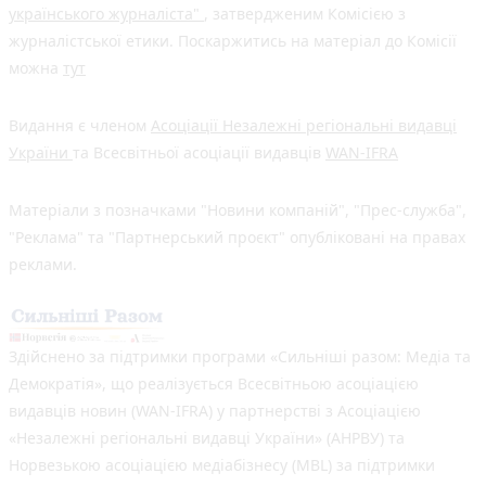
українського журналіста"
, затвердженим Комісією з
журналістської етики. Поскаржитись на матеріал до Комісії
можна
тут
Видання є членом
Асоціації Незалежні регіональні видавці
України
та Всесвітньої асоціації видавців
WAN-IFRA
Матеріали з позначками "Новини компаній", "Прес-служба",
"Реклама" та "Партнерський проєкт" опубліковані на правах
реклами.
Здійснено за підтримки програми «Сильніші разом: Медіа та
Демократія», що реалізується Всесвітньою асоціацією
видавців новин (WAN-IFRA) у партнерстві з Асоціацією
«Незалежні регіональні видавці України» (АНРВУ) та
Норвезькою асоціацією медіабізнесу (MBL) за підтримки