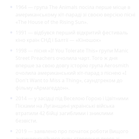
1964 — група The Animals посіла перше місце в
американському хіт-параді зі своєю версією пісні
«The House of the Rising Sun».
1991 — відбувся перший відкритий фестиваль
кіно країн СНД і Балтії — «Кіношок»
1998 — пісня «If You Tolerate This» групи Manic
Street Preachers очолила чарт. Того ж дня
вперше за свою довгу історію група Aerosmith
очолила американський хіт-парад з піснею «I
Don't Want to Miss a Thing», саундтреком до
фільму «Армагеддон».
2014 — у засідці під Веселою Горою і Цвітними
Пісками на Луганщині українські війська
втратили 42 бійці загиблими і зниклими
безвісти.
2019 — заявлено про початок роботи Вищого
антикорупційного суду, створення якого зі