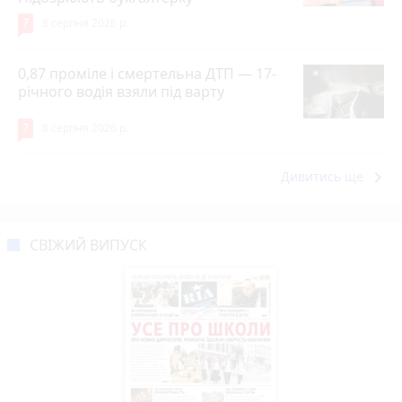
7
8 серпня 2026 р.
0,87 проміле і смертельна ДТП — 17-
річного водія взяли під варту
7
8 серпня 2026 р.
keyboard_arrow_right
Дивитись ще
СВІЖИЙ ВИПУСК