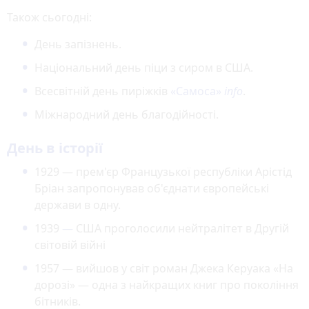
Також сьогодні:
День запізнень.
Національний день піци з сиром в США.
Всесвітній день пиріжків
«Самоса»
info
.
Міжнародний день благодійності.
День в історії
1929 — прем'єр Французької республіки Арістід
Бріан запропонував об'єднати європейські
держави в одну.
1939
—
США проголосили нейтралітет в Другій
світовій війні
1957 — вийшов у світ роман Джека Керуака «На
дорозі» — одна з найкращих книг про покоління
бітників.