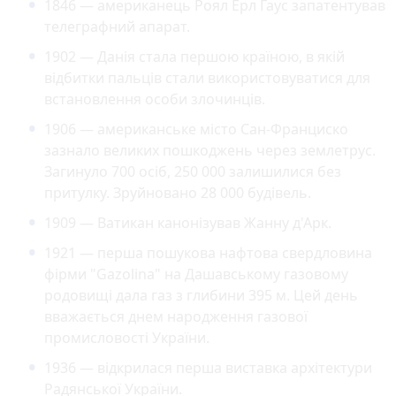
1846 — американець Роял Ерл Гаус запатентував
телеграфний апарат.
1902 — Данія стала першою країною, в якій
відбитки пальців стали використовуватися для
встановлення особи злочинців.
1906 — американське місто Сан-Франциско
зазнало великих пошкоджень через землетрус.
Загинуло 700 осіб, 250 000 залишилися без
притулку. Зруйновано 28 000 будівель.
1909 — Ватикан канонізував Жанну д'Арк.
1921 — перша пошукова нафтова свердловина
фірми "Gazolina" на Дашавському газовому
родовищі дала газ з глибини 395 м. Цей день
вважається днем народження газової
промисловості України.
1936 — відкрилася перша виставка архітектури
Радянської України.