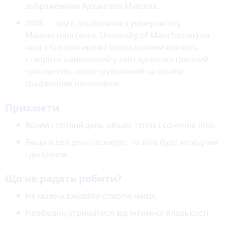
зображенням Архангела Михаїла.
2008 — групі дослідників з університету
Манчестера (англ. University of Manchester) на
чолі з Костянтином Новосьоловим вдалось
створити найменший у світі одноелектронний
транзистор, сконструйований на основі
графенових наноплівок.
Прикмети
Ясний і теплий день обіцяє тепле і сонячне літо.
Якщо в цей день похмуро, то літо буде холодним
і дощовим.
Що не радять робити?
Не можна вживати спиртні напої.
Необхідно утриматися від інтимної близькості.