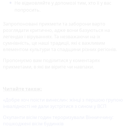
Не відмовляйте у допомозі тим, хто її у вас
попросить.
Запропоновані прикмети та заборони варто
розглядати критично, адже вони базуються на
легендах і віруваннях. Та незважаючи на їх
сумнівність, це наші традиції, які є важливим
елементом культури та спадщини різних регіонів.
Пропонуємо вам поділитися у коментарях
прикметами, в які ви вірите чи навпаки.
Читайте також:
«Добре хоч поїсти винесли»: жінці з першою групою
інвалідності не дали зустрітися з сином у ВСП
Окупанти вісім годин тероризували Вінниччину:
пошкоджені вісім будинків