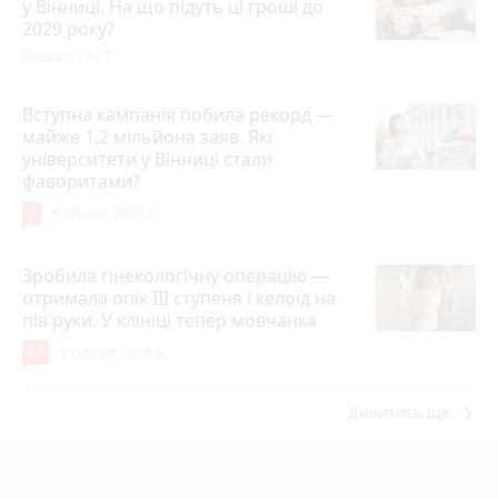
у Вінниці. На що підуть ці гроші до
2029 року?
Вчора о 12:21
Вступна кампанія побила рекорд —
майже 1,2 мільйона заяв. Які
університети у Вінниці стали
фаворитами?
7
5 серпня 2026 р.
Зробила гінекологічну операцію —
отримала опік ІІІ ступеня і келоїд на
пів руки. У клініці тепер мовчанка
10
5 серпня 2026 р.
keyboard_arrow_right
Дивитись ще