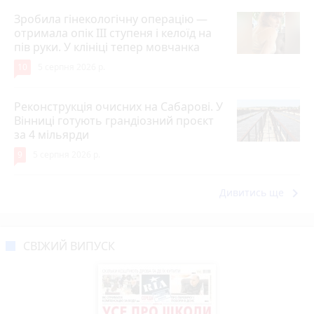
Зробила гінекологічну операцію —
отримала опік ІІІ ступеня і келоїд на
пів руки. У клініці тепер мовчанка
10
5 серпня 2026 р.
Реконструкція очисних на Сабарові. У
Вінниці готують грандіозний проєкт
за 4 мільярди
9
5 серпня 2026 р.
keyboard_arrow_right
Дивитись ще
СВІЖИЙ ВИПУСК