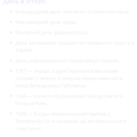
День в історії
Міжнародний день пам'яток і історичних місць.
Міжнародний день цирку.
Всесвітній день радіоаматора.
День заснування Товариства Червоного Хреста в
Україні.
День навколишнього середовища України.
1187 — перша згадка України в Київському
літописі у зв'язку зі смертю переяславського
князя Володимира Глібовича.
1506 — початок будівництва Собору святого
Петра в Римі.
1648 — Богдан Хмельницький прибув у
Запорізьку Січ із закликом до антипольського
повстання.