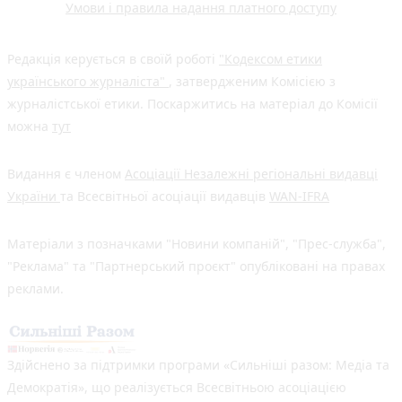
Умови і правила надання платного доступу
Редакція керується в своїй роботі
"Кодексом етики
українського журналіста"
, затвердженим Комісією з
журналістської етики. Поскаржитись на матеріал до Комісії
можна
тут
Видання є членом
Асоціації Незалежні регіональні видавці
України
та Всесвітньої асоціації видавців
WAN-IFRA
Матеріали з позначками "Новини компаній", "Прес-служба",
"Реклама" та "Партнерський проєкт" опубліковані на правах
реклами.
Здійснено за підтримки програми «Сильніші разом: Медіа та
Демократія», що реалізується Всесвітньою асоціацією