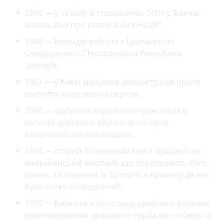
1946 — у зв'язку зі створенням ООН у Женеві
оголошено про розпуск Ліги Націй.
1949 — Ірландія вийшла з Британської
Співдружності. Проголошена Республіка
Ірландія.
1961 — у Києві відбулася демонстрація проти
закриття Андріївської церкви.
1966 — відбулася перша телетрансляція в
кольорі церемонії вручення нагород
Американської кіноакадемії.
1968 — старий Лондонський міст продається
американській компанії, що переправить його,
камінь за каменем, із Британії в Аризону, де він
буде знову споруджений.
1995 — Київська міська рада прийняла рішення
про повернення древнього герба міста Києва із