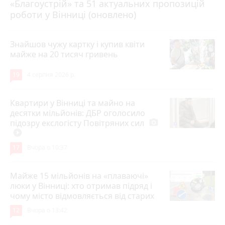
«Благоустрій» та 51 актуальних пропозицій
роботи у Вінниці (оновлено)
Знайшов чужу картку і купив квіти
майже на 20 тисяч гривень
19
4 серпня 2026 р.
Квартири у Вінниці та майно на
десятки мільйонів: ДБР оголосило
підозру екслогісту Повітряних сил
photo_camera
play_circle_filled
17
Вчора о 10:37
Майже 15 мільйонів на «плаваючі»
люки у Вінниці: хто отримав підряд і
чому місто відмовляється від старих
12
Вчора о 13:42