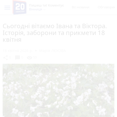
Пишеш ти! Коментує
Всі новини
Обговорен
Вінниця
Сьогодні вітаємо Івана та Віктора.
Історія, заборони та прикмети 18
квітня
18 квітня 2026 р.
Марія ЛЄХОВА
chat_bubble
share
visibility
0
0
55