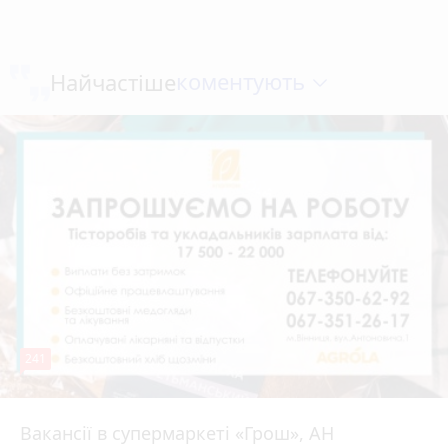
коментують
Найчастіше
241
Вакансії в супермаркеті «Грош», АН
4 серпня 2026 р.