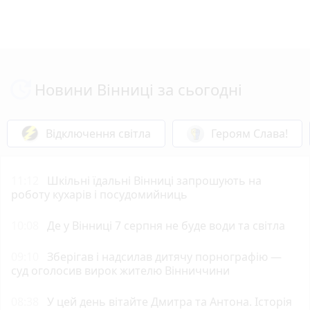
Новини Вінниці за сьогодні
Відключення світла
Героям Слава!
11:12
Шкільні їдальні Вінниці запрошують на
роботу кухарів і посудомийниць
10:08
Де у Вінниці 7 серпня не буде води та світла
09:10
Зберігав і надсилав дитячу порнографію —
суд оголосив вирок жителю Вінниччини
08:38
У цей день вітайте Дмитра та Антона. Історія