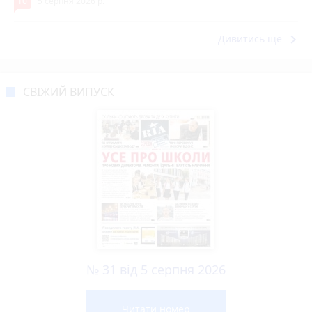
10
5 серпня 2026 р.
keyboard_arrow_right
Дивитись ще
СВІЖИЙ ВИПУСК
№ 31 від 5 серпня 2026
Читати номер