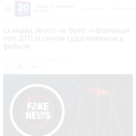
Пишеш ти! Коментує
Всі новини
Обговорен
Вінниця
Скандал, якого не було: інформація
про ДТП із сином судді виявилась
фейком
1 квітня 2026 р.
Марія ЛЄХОВА
chat_bubble
share
visibility
1
0
1357