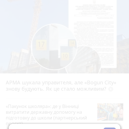
АРМА шукала управителя, але «Bogun City»
знову будують. Як це стало можливим?
play_circle_filled
«Пакунок школяра»: де у Вінниці
витратити державну допомогу на
підготовку до школи (партнерський
проєкт)