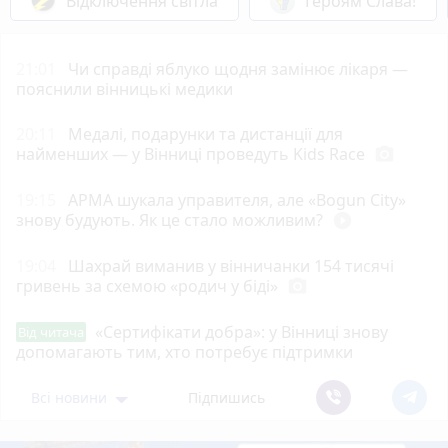
Відключення світла
Героям Слава!
21:01
Чи справді яблуко щодня замінює лікаря —
пояснили вінницькі медики
20:11
Медалі, подарунки та дистанції для
найменших — у Вінниці проведуть Kids Race
photo_camera
19:15
АРМА шукала управителя, але «Bogun City»
знову будують. Як це стало можливим?
play_circle_filled
19:04
Шахрай виманив у вінничанки 154 тисячі
гривень за схемою «родич у біді»
photo_camera
«Сертифікати добра»: у Вінниці знову
Від читача
допомагають тим, хто потребує підтримки
Всі новини
Підпишись