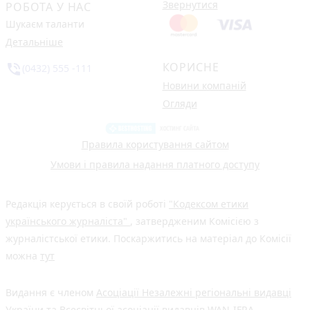
Звернутися
РОБОТА У НАС
Шукаєм таланти
Детальніше
КОРИСНЕ
phone_in_talk
(0432) 555 -111
Новини компаній
Огляди
Правила користування сайтом
Умови і правила надання платного доступу
Редакція керується в своїй роботі
"Кодексом етики
українського журналіста"
, затвердженим Комісією з
журналістської етики. Поскаржитись на матеріал до Комісії
можна
тут
Видання є членом
Асоціації Незалежні регіональні видавці
України
та Всесвітньої асоціації видавців
WAN-IFRA