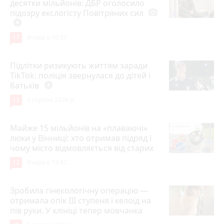
десятки мільйонів: ДБР оголосило
підозру екслогісту Повітряних сил
photo_camera
play_circle_filled
17
Вчора о 10:37
Підлітки ризикують життям заради
TikTok: поліція звернулася до дітей і
батьків
play_circle_filled
13
5 серпня 2026 р.
Майже 15 мільйонів на «плаваючі»
люки у Вінниці: хто отримав підряд і
чому місто відмовляється від старих
12
Вчора о 13:42
Зробила гінекологічну операцію —
отримала опік ІІІ ступеня і келоїд на
пів руки. У клініці тепер мовчанка