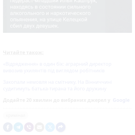
Читайте також:
«Відрядження» в один бік: аграрний директор
вивозив ухилянтів під виглядом робітників
Закопали немовля на смітнику. На Вінниччині
судитимуть батька-тирана та його дружину
Додайте 20 хвилин до вибраних джерел у
Google
кримінал