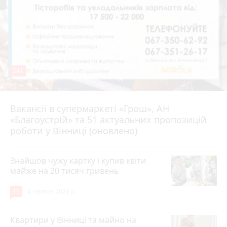
241
Вакансії в супермаркеті «Грош», АН
4 серпня 2026 р.
«Благоустрій» та 51 актуальних пропозицій
роботи у Вінниці (оновлено)
Знайшов чужу картку і купив квіти
майже на 20 тисяч гривень
19
4 серпня 2026 р.
Квартири у Вінниці та майно на