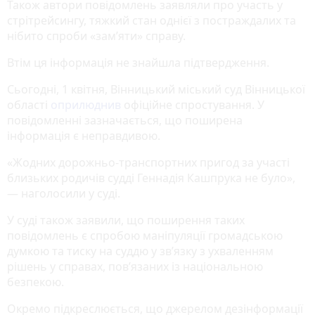
Також автори повідомлень заявляли про участь у
стрітрейсингу, тяжкий стан однієї з постраждалих та
нібито спроби «зам’яти» справу.
Втім ця інформація не знайшла підтвердження.
Сьогодні, 1 квітня, Вінницький міський суд Вінницької
області
оприлюднив
офіційне спростування. У
повідомленні зазначається, що поширена
інформація є неправдивою.
«Жодних дорожньо-транспортних пригод за участі
близьких родичів судді Геннадія Кашпрука не було»,
— наголосили у суді.
У суді також заявили, що поширення таких
повідомлень є спробою маніпуляції громадською
думкою та тиску на суддю у зв’язку з ухваленням
рішень у справах, пов’язаних із національною
безпекою.
Окремо підкреслюється, що джерелом дезінформації