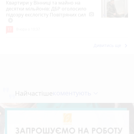
Квартири у Вінниці та майно на
десятки мільйонів: ДБР оголосило
підозру екслогісту Повітряних сил
photo_camera
play_circle_filled
17
Вчора о 10:37
keyboard_arrow_right
Дивитись ще
коментують
Найчастіше