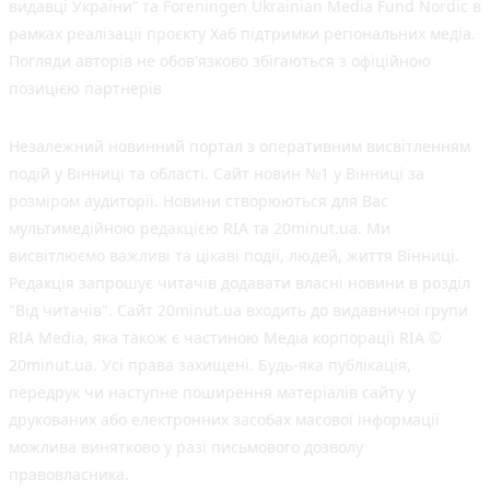
видавці України” та Foreningen Ukrainian Media Fund Nordic в
рамках реалізації проєкту Хаб підтримки регіональних медіа.
Погляди авторів не обов'язково збігаються з офіційною
позицією партнерів
Незалежний новинний портал з оперативним висвітленням
подій у Вінниці та області. Сайт новин №1 у Вінниці за
розміром аудиторії. Новини створюються для Вас
мультимедійною редакцією RIA та 20minut.ua. Ми
висвітлюємо важливі та цікаві події, людей, життя Вінниці.
Редакція запрошує читачів додавати власні новини в розділ
"Від читачів". Сайт 20minut.ua входить до видавничої групи
RIA Media, яка також є частиною Медіа корпорації RIA ©
20minut.ua. Усі права захищені. Будь-яка публiкацiя,
передрук чи наступне поширення матеріалів сайту у
друкованих або електронних засобах масової інформації
можлива винятково у разі письмового дозволу
правовласника.